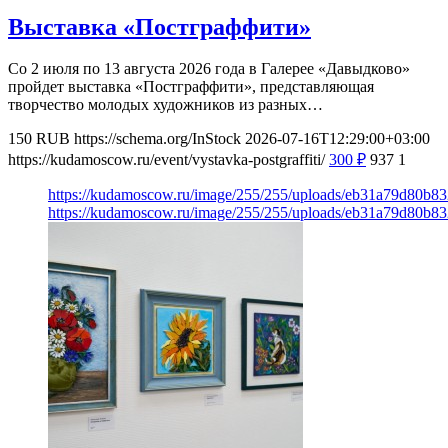
Выставка «Постграффити»
Со 2 июля по 13 августа 2026 года в Галерее «Давыдково»
пройдет выставка «Постграффити», представляющая
творчество молодых художников из разных…
150
RUB
https://schema.org/InStock
2026-07-16T12:29:00+03:00
https://kudamoscow.ru/event/vystavka-postgraffiti/
300
₽
937
1
https://kudamoscow.ru/image/255/255/uploads/eb31a79d80b
https://kudamoscow.ru/image/255/255/uploads/eb31a79d80b