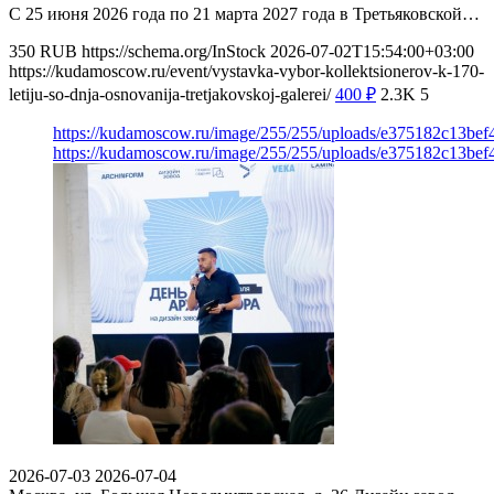
С 25 июня 2026 года по 21 марта 2027 года в Третьяковской…
350
RUB
https://schema.org/InStock
2026-07-02T15:54:00+03:00
https://kudamoscow.ru/event/vystavka-vybor-kollektsionerov-k-170-
letiju-so-dnja-osnovanija-tretjakovskoj-galerei/
400
₽
2.3K
5
https://kudamoscow.ru/image/255/255/uploads/e375182c13be
https://kudamoscow.ru/image/255/255/uploads/e375182c13be
2026-07-03
2026-07-04