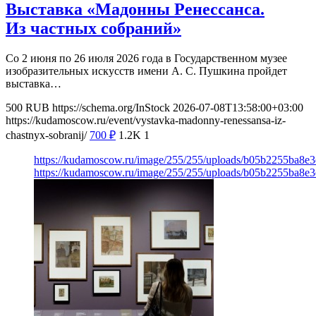
Выставка «Мадонны Ренессанса.
Из частных собраний»
Со 2 июня по 26 июля 2026 года в Государственном музее
изобразительных искусств имени А. С. Пушкина пройдет
выставка…
500
RUB
https://schema.org/InStock
2026-07-08T13:58:00+03:00
https://kudamoscow.ru/event/vystavka-madonny-renessansa-iz-
chastnyx-sobranij/
700
₽
1.2K
1
https://kudamoscow.ru/image/255/255/uploads/b05b2255ba8e
https://kudamoscow.ru/image/255/255/uploads/b05b2255ba8e