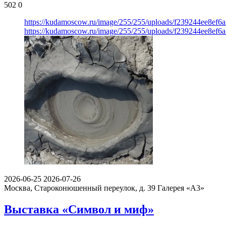
502
0
https://kudamoscow.ru/image/255/255/uploads/f239244ee8ef
https://kudamoscow.ru/image/255/255/uploads/f239244ee8ef
2026-06-25
2026-07-26
Москва, Староконюшенный переулок, д. 39
Галерея «А3»
Выставка «Символ и миф»