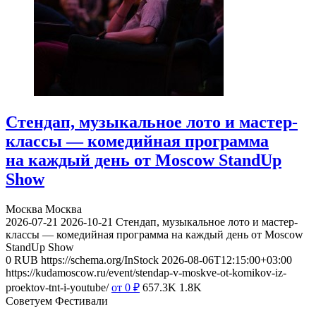
Стендап, музыкальное лото и мастер-
классы — комедийная программа
на каждый день от Moscow StandUp
Show
Москва
Москва
2026-07-21
2026-10-21
Стендап, музыкальное лото и мастер-
классы — комедийная программа на каждый день от Moscow
StandUp Show
0
RUB
https://schema.org/InStock
2026-08-06T12:15:00+03:00
https://kudamoscow.ru/event/stendap-v-moskve-ot-komikov-iz-
proektov-tnt-i-youtube/
от 0
₽
657.3K
1.8K
Советуем Фестивали