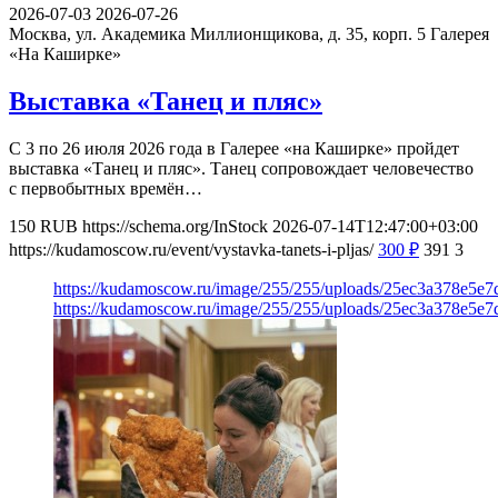
2026-07-03
2026-07-26
Москва, ул. Академика Миллионщикова, д. 35, корп. 5
Галерея
«На Каширке»
Выставка «Танец и пляс»
С 3 по 26 июля 2026 года в Галерее «на Каширке» пройдет
выставка «Танец и пляс». Танец сопровождает человечество
с первобытных времён…
150
RUB
https://schema.org/InStock
2026-07-14T12:47:00+03:00
https://kudamoscow.ru/event/vystavka-tanets-i-pljas/
300
₽
391
3
https://kudamoscow.ru/image/255/255/uploads/25ec3a378e5
https://kudamoscow.ru/image/255/255/uploads/25ec3a378e5