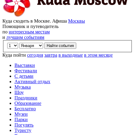
Куда сходить в Москве. Афиша
Москвы
Помощник и путеводитель
по
интересным местам
и
лучшим событиям
Куда пойти
сегодня
завтра
в выходные
в этом месяце
Выставки
Фестивали
С детьми
Активный отдых
Музыка
Шоу
Праздники
Образование
Бесплатно
Музеи
Парки
Погулять
Туристу