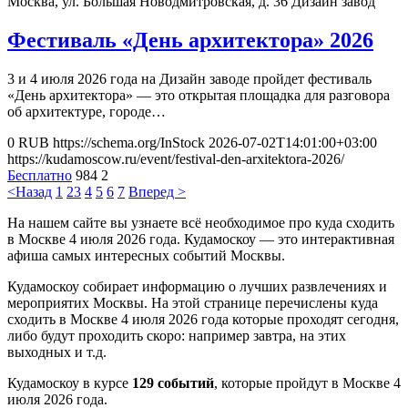
Москва, ул. Большая Новодмитровская, д. 36
Дизайн завод
Фестиваль «День архитектора» 2026
3 и 4 июля 2026 года на Дизайн заводе пройдет фестиваль
«День архитектора» — это открытая площадка для разговора
об архитектуре, городе…
0
RUB
https://schema.org/InStock
2026-07-02T14:01:00+03:00
https://kudamoscow.ru/event/festival-den-arxitektora-2026/
Бесплатно
984
2
<Назад
1
2
3
4
5
6
7
Вперед >
На нашем сайте вы узнаете всё необходимое про куда сходить
в Москве 4 июля 2026 года. Кудамоскоу — это интерактивная
афиша самых интересных событий Москвы.
Кудамоскоу собирает информацию о лучших развлечениях и
мероприятих Москвы. На этой странице перечислены куда
сходить в Москве 4 июля 2026 года которые проходят сегодня,
либо будут проходить скоро: например завтра, на этих
выходных и т.д.
Кудамоскоу в курсе
129 событий
, которые пройдут в Москве 4
июля 2026 года.