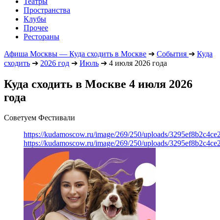
Театры
Пространства
Клубы
Прочее
Рестораны
Афиша Москвы — Куда сходить в Москве
➔
События
➔
Куда
сходить
➔
2026 год
➔
Июль
➔
4 июля 2026 года
Куда сходить в Москве 4 июля 2026
года
Советуем Фестивали
https://kudamoscow.ru/image/269/250/uploads/3295ef8b2c4ce
https://kudamoscow.ru/image/269/250/uploads/3295ef8b2c4ce