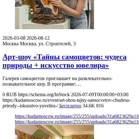
2026-03-08
2026-08-12
Москва
Москва, ул. Строителей, 3
Арт-шоу «Тайны самоцветов: чудеса
природы + искусство ювелира»
Галерея самоцветов приглашает на развлекательно-
познавательное шоу. В программе:…
0
RUB
https://schema.org/InStock
2026-07-09T00:00:00+03:00
https://kudamoscow.ru/event/art-shou-tajny-samocvetov-chudesa-
prirody--iskusstvo-yuvelira-/
Бесплатно
34.6K
816
https://kudamoscow.ru/image/255/255/uploads/31a6823629a1
https://kudamoscow.ru/image/255/255/uploads/31a6823629a1