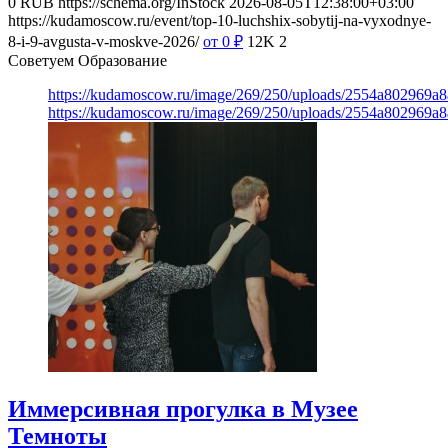
0
RUB
https://schema.org/InStock
2026-08-05T12:38:00+03:00
https://kudamoscow.ru/event/top-10-luchshix-sobytij-na-vyxodnye-
8-i-9-avgusta-v-moskve-2026/
от 0
₽
12K
2
Советуем Образование
https://kudamoscow.ru/image/269/250/uploads/2554a802969
https://kudamoscow.ru/image/269/250/uploads/2554a802969
Иммерсивная прогулка в Музее
Темноты