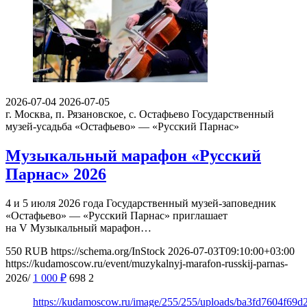
2026-07-04
2026-07-05
г. Москва, п. Рязановское, с. Остафьево
Государственный
музей-усадьба «Остафьево» — «Русский Парнас»
Музыкальный марафон «Русский
Парнас» 2026
4 и 5 июля 2026 года Государственный музей-заповедник
«Остафьево» — «Русский Парнас» приглашает
на V Музыкальный марафон…
550
RUB
https://schema.org/InStock
2026-07-03T09:10:00+03:00
https://kudamoscow.ru/event/muzykalnyj-marafon-russkij-parnas-
2026/
1 000
₽
698
2
https://kudamoscow.ru/image/255/255/uploads/ba3fd7604f6