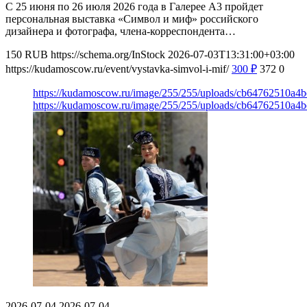
С 25 июня по 26 июля 2026 года в Галерее А3 пройдет
персональная выставка «Символ и миф» российского
дизайнера и фотографа, члена-корреспондента…
150
RUB
https://schema.org/InStock
2026-07-03T13:31:00+03:00
https://kudamoscow.ru/event/vystavka-simvol-i-mif/
300
₽
372
0
https://kudamoscow.ru/image/255/255/uploads/cb64762510a4
https://kudamoscow.ru/image/255/255/uploads/cb64762510a4
2026-07-04
2026-07-04