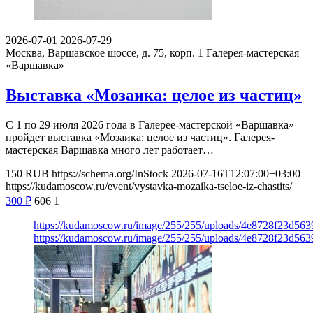
2026-07-01
2026-07-29
Москва, Варшавское шоссе, д. 75, корп. 1
Галерея-мастерская
«Варшавка»
Выставка «Мозаика: целое из частиц»
С 1 по 29 июля 2026 года в Галерее-мастерской «Варшавка»
пройдет выставка «Мозаика: целое из частиц». Галерея-
мастерская Варшавка много лет работает…
150
RUB
https://schema.org/InStock
2026-07-16T12:07:00+03:00
https://kudamoscow.ru/event/vystavka-mozaika-tseloe-iz-chastits/
300
₽
606
1
https://kudamoscow.ru/image/255/255/uploads/4e8728f23d56
https://kudamoscow.ru/image/255/255/uploads/4e8728f23d56