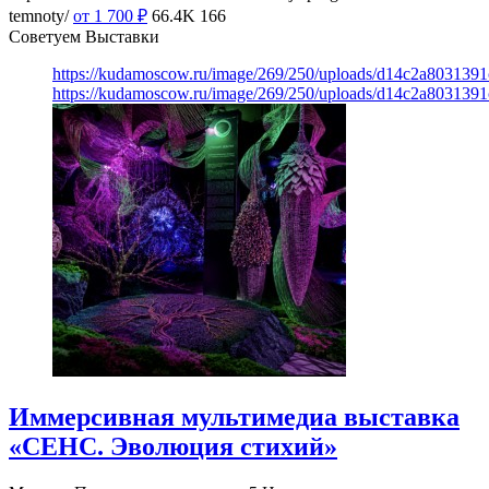
temnoty/
от 1 700
₽
66.4K
166
Советуем Выставки
https://kudamoscow.ru/image/269/250/uploads/d14c2a803139
https://kudamoscow.ru/image/269/250/uploads/d14c2a803139
Иммерсивная мультимедиа выставка
«СЕНС. Эволюция стихий»