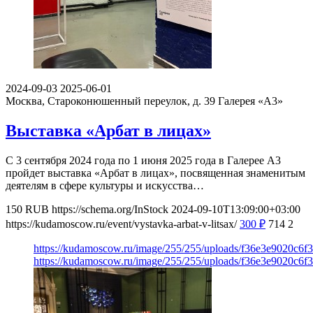
2024-09-03
2025-06-01
Москва, Староконюшенный переулок, д. 39
Галерея «А3»
Выставка «Арбат в лицах»
С 3 сентября 2024 года по 1 июня 2025 года в Галерее А3
пройдет выставка «Арбат в лицах», посвященная знаменитым
деятелям в сфере культуры и искусства…
150
RUB
https://schema.org/InStock
2024-09-10T13:09:00+03:00
https://kudamoscow.ru/event/vystavka-arbat-v-litsax/
300
₽
714
2
https://kudamoscow.ru/image/255/255/uploads/f36e3e9020c6
https://kudamoscow.ru/image/255/255/uploads/f36e3e9020c6