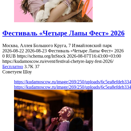
Фестиваль «Четыре Лапы Фест» 2026
Москва, Аллея Большого Круга, 7
Измайловский парк
2026-08-22
2026-08-23
Фестиваль «Четыре Лапы Фест» 2026
0
RUB
https://schema.org/InStock
2026-08-07T16:43:00+03:00
https://kudamoscow.ru/event/festival-chetyre-lapy-fest-2026/
Бесплатно
3.7K
37
Советуем Шоу
https://kudamoscow.ru/image/269/250/uploads/6c5ea8efdeb3
https://kudamoscow.ru/image/269/250/uploads/6c5ea8efdeb3