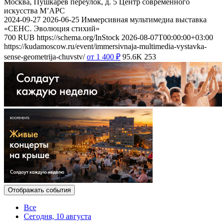
Москва, Пушкарев переулок, д. 5
Центр современного
искусства М’АРС
2024-09-27
2026-06-25
Иммерсивная мультимедиа выставка
«СЕНС. Эволюция стихий»
700
RUB
https://schema.org/InStock
2026-08-07T00:00:00+03:00
https://kudamoscow.ru/event/immersivnaja-multimedia-vystavka-
sense-geometrija-chuvstv/
от 1 400
₽
95.6K
253
Отображать события
Все
Сегодня, 10 августа