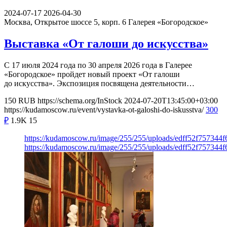
2024-07-17
2026-04-30
Москва, Открытое шоссе 5, корп. 6
Галерея «Богородское»
Выставка «От галоши до искусства»
С 17 июля 2024 года по 30 апреля 2026 года в Галерее
«Богородское» пройдет новый проект «От галоши
до искусства». Экспозиция посвящена деятельности…
150
RUB
https://schema.org/InStock
2024-07-20T13:45:00+03:00
https://kudamoscow.ru/event/vystavka-ot-galoshi-do-iskusstva/
300
₽
1.9K
15
https://kudamoscow.ru/image/255/255/uploads/edff52f757344
https://kudamoscow.ru/image/255/255/uploads/edff52f757344