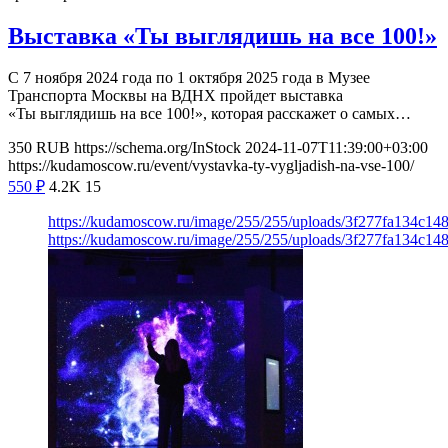
Выставка «Ты выглядишь на все 100!»
С 7 ноября 2024 года по 1 октября 2025 года в Музее
Транспорта Москвы на ВДНХ пройдет выставка
«Ты выглядишь на все 100!», которая расскажет о самых…
350
RUB
https://schema.org/InStock
2024-11-07T11:39:00+03:00
https://kudamoscow.ru/event/vystavka-ty-vygljadish-na-vse-100/
550
₽
4.2K
15
https://kudamoscow.ru/image/255/255/uploads/3f277fa134c14
https://kudamoscow.ru/image/255/255/uploads/3f277fa134c14