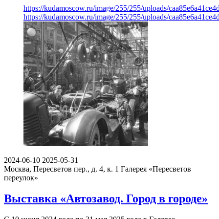
https://kudamoscow.ru/image/255/255/uploads/caa85e6a41ce
https://kudamoscow.ru/image/255/255/uploads/caa85e6a41ce
2024-06-10
2025-05-31
Москва, Пересветов пер., д. 4, к. 1
Галерея «Пересветов
переулок»
Выставка «Автозавод. Город в городе»