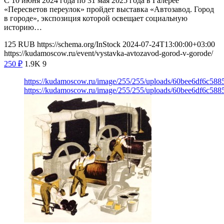
С 10 июня 2024 года по 31 мая 2025 года в Галерее
«Пересветов переулок» пройдет выставка «Автозавод. Город
в городе», экспозиция которой освещает социальную
историю…
125
RUB
https://schema.org/InStock
2024-07-24T13:00:00+03:00
https://kudamoscow.ru/event/vystavka-avtozavod-gorod-v-gorode/
250
₽
1.9K
9
https://kudamoscow.ru/image/255/255/uploads/60bee6df6c58
https://kudamoscow.ru/image/255/255/uploads/60bee6df6c58