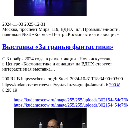
2024-11-03
2025-12-31
Москва, проспект Мира, 119, ВДНХ, пл. Промышленности,
павильон №34 «Космос»
Центр «Космонавтика и авиация»
Выставка «За гранью фантастики»
С 3 ноября 2024 года, в рамках акции «Ночь искусств»,
в Центре «Космонавтика и авиация» на ВДНХ стартует
интерактивная выставка…
200
RUB
https://schema.org/InStock
2024-10-31T18:34:00+03:00
https://kudamoscow.ru/event/vystavka-za-granju-fantastiki/
200
₽
8.2K
19
https://kudamoscow.ru/image/255/255/uploads/302154454e7
https://kudamoscow.ru/image/255/255/uploads/302154454e7