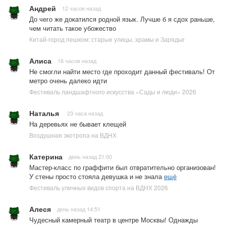
Андрей
12 часов назад
До чего же докатился родной язык. Лучше б я сдох раньше,
чем читать такое убожество
Китай-город пешком: старые улицы, храмы и Зарядье
Алиса
16 часов назад
Не смогли найти место где проходит данный фестиваль! От
метро очень далеко идти
Фестиваль ландшафтного искусства «Сады и люди» 2026
Наталья
23 часа назад
На деревьях не бывает клещей
Воздушная экотропа на ВДНХ
Катерина
день назад 21:00
Мастер-класс по граффити был отвратительно организован!
У стены просто стояла девушка и не знала
ещё
Фестиваль уличных видов спорта на ВДНХ 2026
Алеся
день назад 14:51
Чудесный камерный театр в центре Москвы! Однажды