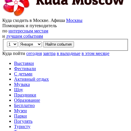
Куда сходить в Москве. Афиша
Москвы
Помощник и путеводитель
по
интересным местам
и
лучшим событиям
Куда пойти
сегодня
завтра
в выходные
в этом месяце
Выставки
Фестивали
С детьми
Активный отдых
Музыка
Шоу
Праздники
Образование
Бесплатно
Музеи
Парки
Погулять
Туристу