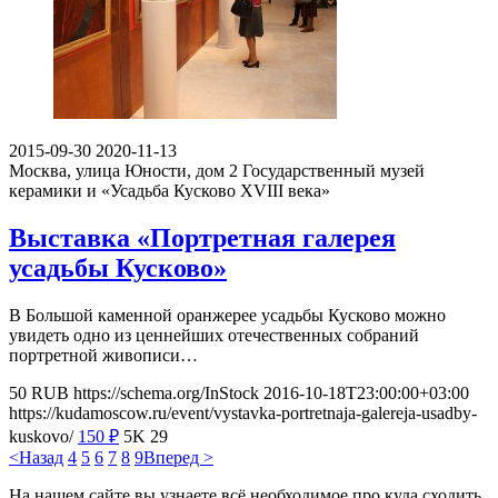
2015-09-30
2020-11-13
Москва, улица Юности, дом 2
Государственный музей
керамики и «Усадьба Кусково XVIII века»
Выставка «Портретная галерея
усадьбы Кусково»
В Большой каменной оранжерее усадьбы Кусково можно
увидеть одно из ценнейших отечественных собраний
портретной живописи…
50
RUB
https://schema.org/InStock
2016-10-18T23:00:00+03:00
https://kudamoscow.ru/event/vystavka-portretnaja-galereja-usadby-
kuskovo/
150
₽
5K
29
<Назад
4
5
6
7
8
9
Вперед >
На нашем сайте вы узнаете всё необходимое про куда сходить