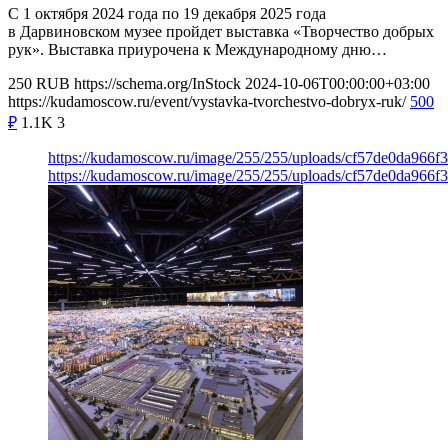
С 1 октября 2024 года по 19 декабря 2025 года
в Дарвиновском музее пройдет выставка «Творчество добрых
рук». Выставка приурочена к Международному дню…
250
RUB
https://schema.org/InStock
2024-10-06T00:00:00+03:00
https://kudamoscow.ru/event/vystavka-tvorchestvo-dobryx-ruk/
500
₽
1.1K
3
https://kudamoscow.ru/image/255/255/uploads/cf57de0da966f
https://kudamoscow.ru/image/255/255/uploads/cf57de0da966f