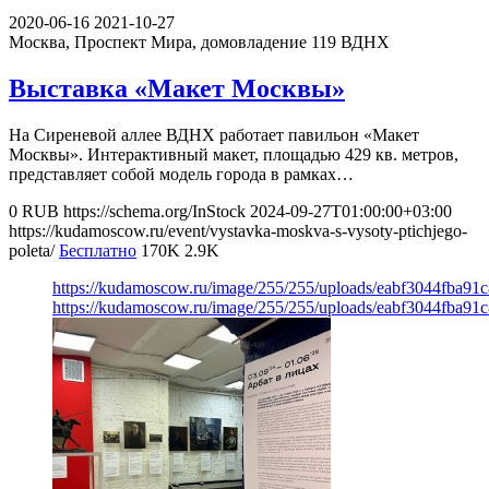
2020-06-16
2021-10-27
Москва, Проспект Мира, домовладение 119
ВДНХ
Выставка «Макет Москвы»
На Сиреневой аллее ВДНХ работает павильон «Макет
Москвы». Интерактивный макет, площадью 429 кв. метров,
представляет собой модель города в рамках…
0
RUB
https://schema.org/InStock
2024-09-27T01:00:00+03:00
https://kudamoscow.ru/event/vystavka-moskva-s-vysoty-ptichjego-
poleta/
Бесплатно
170K
2.9K
https://kudamoscow.ru/image/255/255/uploads/eabf3044fba91
https://kudamoscow.ru/image/255/255/uploads/eabf3044fba91