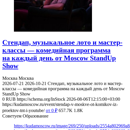
Стендап, музыкальное лото и мастер-
классы — комедийная программа
на каждый день от Moscow StandUp
Show
Москва
Москва
2026-07-21
2026-10-21
Стендап, музыкальное лото и мастер-
классы — комедийная программа на каждый день от Moscow
StandUp Show
0
RUB
https://schema.org/InStock
2026-08-06T12:15:00+03:00
https://kudamoscow.ru/event/stendap-v-moskve-ot-komikov-iz-
proektov-tnt-i-youtube/
от 0
₽
657.7K
1.8K
Советуем Образование
https://kudamoscow.ru/image/269/250/uploads/2554a802969