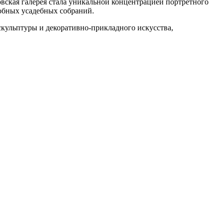
овская галерея стала уникальной концентрацией портретного
добных усадебных собраний.
скульптуры и декоративно-прикладного искусства,