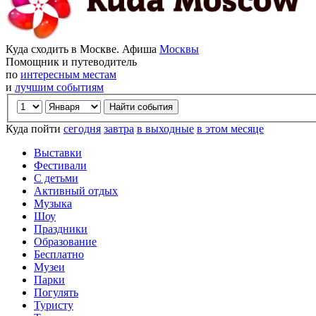
Куда сходить в Москве. Афиша
Москвы
Помощник и путеводитель
по
интересным местам
и
лучшим событиям
Куда пойти
сегодня
завтра
в выходные
в этом месяце
Выставки
Фестивали
С детьми
Активный отдых
Музыка
Шоу
Праздники
Образование
Бесплатно
Музеи
Парки
Погулять
Туристу