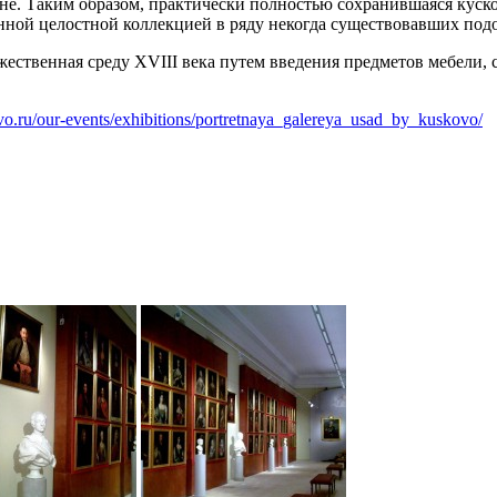
ине. Таким образом, практически полностью сохранившаяся куск
венной целостной коллекцией в ряду некогда существовавших по
ественная среду XVIII века путем введения предметов мебели, 
ovo.ru/our-events/exhibitions/portretnaya_galereya_usad_by_kuskovo/