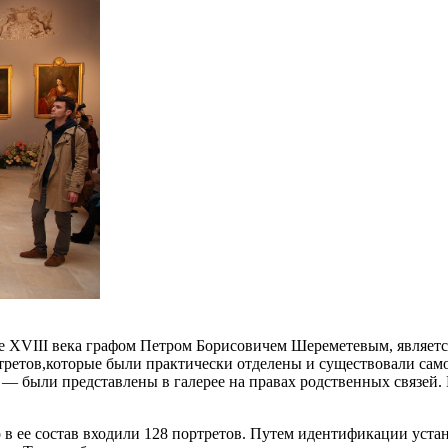
не XVIII века графом Петром Борисовичем Шереметевым, являетс
третов,которые были практически отделены и существовали само
, — были представлены в галерее на правах родственных связей
о в ее состав входили 128 портретов. Путем идентификации уста