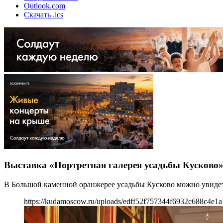
Outlook.com
Скачать .ics
Выставка «Портретная галерея усадьбы Кусково
В Большой каменной оранжерее усадьбы Кусково можно увидет
https://kudamoscow.ru/uploads/edff52f757344f6932c688c4e1a