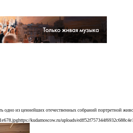
»
ь одно из ценнейших отечественных собраний портретной живоп
1e678.jpg
https://kudamoscow.ru/uploads/edff52f757344f6932c688c4e