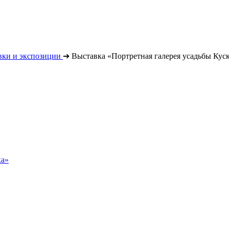
вки и экспозиции
➔
Выставка «Портретная галерея усадьбы Кус
ка»