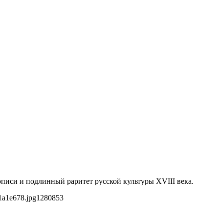
иси и подлинный раритет русской культуры XVIII века.
1a1e678.jpg
1280
853