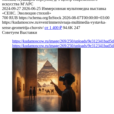
искусства М’АРС
2024-09-27
2026-06-25
Иммерсивная мультимедиа выставка
«СЕНС. Эволюция стихий»
700
RUB
https://schema.org/InStock
2026-08-07T00:00:00+03:00
https://kudamoscow.ru/event/immersivnaja-multimedia-vystavka-
sense-geometrija-chuvstv/
от 1 400
₽
94.6K
247
Советуем Выставки
https://kudamoscow.ru/image/269/250/uploads/9e312341bad5
https://kudamoscow.ru/image/269/250/uploads/9e312341bad5