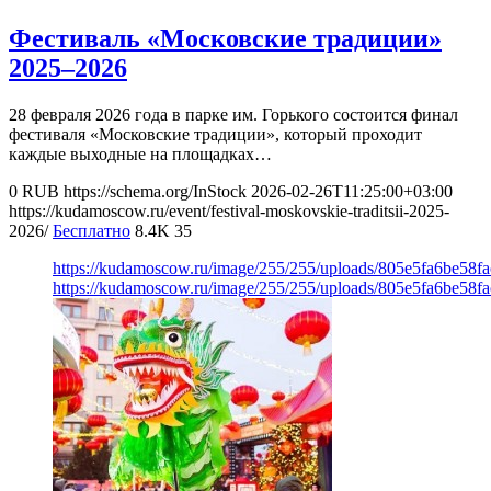
Фестиваль «Московские традиции»
2025–2026
28 февраля 2026 года в парке им. Горького состоится финал
фестиваля «Московские традиции», который проходит
каждые выходные на площадках…
0
RUB
https://schema.org/InStock
2026-02-26T11:25:00+03:00
https://kudamoscow.ru/event/festival-moskovskie-traditsii-2025-
2026/
Бесплатно
8.4K
35
https://kudamoscow.ru/image/255/255/uploads/805e5fa6be58
https://kudamoscow.ru/image/255/255/uploads/805e5fa6be58