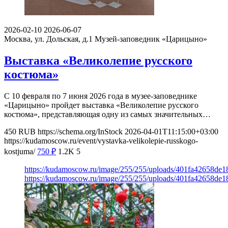
2026-02-10
2026-06-07
Москва, ул. Дольская, д.1
Музей-заповедник «Царицыно»
Выставка «Великолепие русского
костюма»
С 10 февраля по 7 июня 2026 года в музее-заповеднике
«Царицыно» пройдет выставка «Великолепие русского
костюма», представляющая одну из самых значительных…
450
RUB
https://schema.org/InStock
2026-04-01T11:15:00+03:00
https://kudamoscow.ru/event/vystavka-velikolepie-russkogo-
kostjuma/
750
₽
1.2K
5
https://kudamoscow.ru/image/255/255/uploads/401fa42658de
https://kudamoscow.ru/image/255/255/uploads/401fa42658de