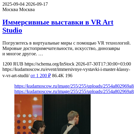
2025-09-04
2026-09-17
Москва
Москва
Иммерсивные выставки в VR Art
Studio
Погрузитесь в виртуальные миры с помощью VR технологий.
Мировые достопримечательности, искусство, динозавры
и многое другое. …
1200
RUB
https://schema.org/InStock
2026-07-30T17:30:00+03:00
https://kudamoscow.ru/event/immersivnye-vystavki-i-master-klassy-
v-vr-art-studii/
от 1 200
₽
86.4K
196
https://kudamoscow.ru/image/255/255/uploads/2554a802969
https://kudamoscow.ru/image/255/255/uploads/2554a802969