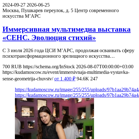
2024-09-27
2026-06-25
Москва, Пушкарев переулок, д. 5
Центр современного
искусства М’АРС
Иммерсивная мультимедиа выставка
«СЕНС. Эволюция стихий»
С 3 июля 2026 года ЦСИ М’АРС, продолжая осваивать сферу
психотрансформационного зрелищного искусства…
700
RUB
https://schema.org/InStock
2026-08-07T00:00:00+03:00
https://kudamoscow.ru/event/immersivnaja-multimedia-vystavka-
sense-geometrija-chuvstv/
от 1 400
₽
94.6K
247
https://kudamoscow.ru/image/255/255/uploads/97b1aa29b74a
https://kudamoscow.ru/image/255/255/uploads/97b1aa29b74a