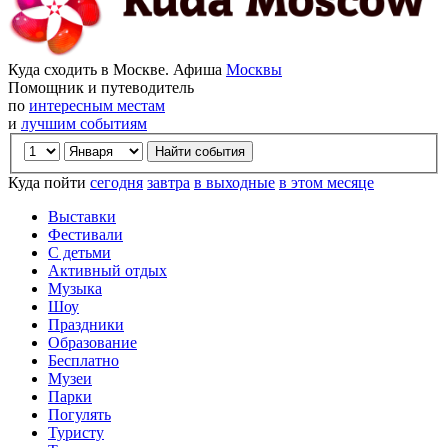
Куда сходить в Москве. Афиша
Москвы
Помощник и путеводитель
по
интересным местам
и
лучшим событиям
Куда пойти
сегодня
завтра
в выходные
в этом месяце
Выставки
Фестивали
С детьми
Активный отдых
Музыка
Шоу
Праздники
Образование
Бесплатно
Музеи
Парки
Погулять
Туристу