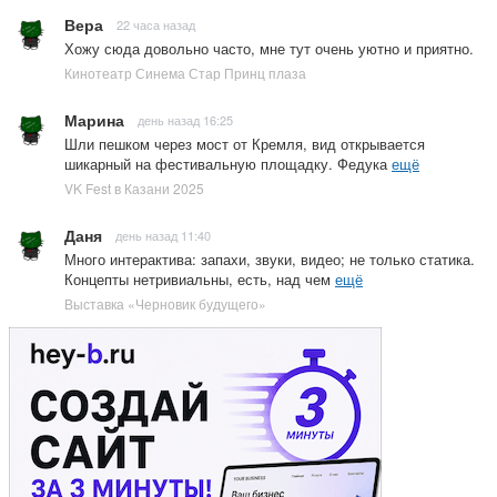
Вера
22 часа назад
Хожу сюда довольно часто, мне тут очень уютно и приятно.
Кинотеатр Синема Стар Принц плаза
Марина
день назад 16:25
Шли пешком через мост от Кремля, вид открывается
шикарный на фестивальную площадку. Федука
ещё
VK Fest в Казани 2025
Даня
день назад 11:40
Много интерактива: запахи, звуки, видео; не только статика.
Концепты нетривиальны, есть, над чем
ещё
Выставка «Черновик будущего»