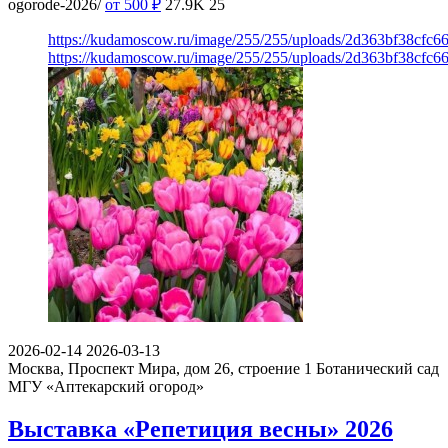
ogorode-2026/
от 500
₽
27.9K
25
https://kudamoscow.ru/image/255/255/uploads/2d363bf38cfc6
https://kudamoscow.ru/image/255/255/uploads/2d363bf38cfc6
2026-02-14
2026-03-13
Москва, Проспект Мира, дом 26, строение 1
Ботанический сад
МГУ «Аптекарский огород»
Выставка «Репетиция весны» 2026