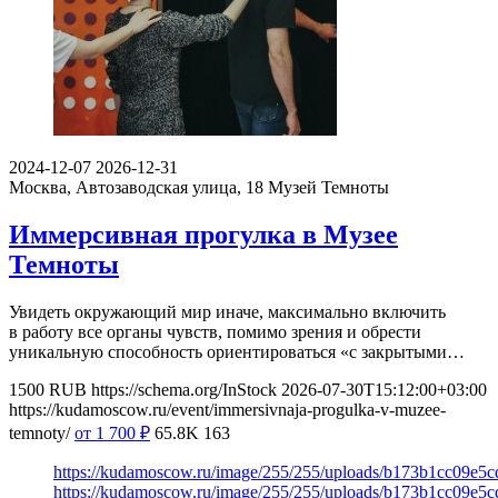
2024-12-07
2026-12-31
Москва, Автозаводская улица, 18
Музей Темноты
Иммерсивная прогулка в Музее
Темноты
Увидеть окружающий мир иначе, максимально включить
в работу все органы чувств, помимо зрения и обрести
уникальную способность ориентироваться «с закрытыми…
1500
RUB
https://schema.org/InStock
2026-07-30T15:12:00+03:00
https://kudamoscow.ru/event/immersivnaja-progulka-v-muzee-
temnoty/
от 1 700
₽
65.8K
163
https://kudamoscow.ru/image/255/255/uploads/b173b1cc09e5
https://kudamoscow.ru/image/255/255/uploads/b173b1cc09e5