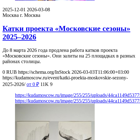
2025-12-01
2026-03-08
Москва
г. Москва
Катки проекта «Московские сезоны»
2025–2026
До 8 марта 2026 года продлена работа катков проекта
«Московские сезоны». Они залиты на 25 площадках в разных
районах столицы.
0
RUB
https://schema.org/InStock
2026-03-03T11:06:00+03:00
https://kudamoscow.ru/event/katki-proekta-moskovskie-sezony-
2025-2026/
от 0
₽
11K
9
https://kudamoscow.ru/image/255/255/uploads/44ca1149d537
https://kudamoscow.ru/image/255/255/uploads/44ca1149d537