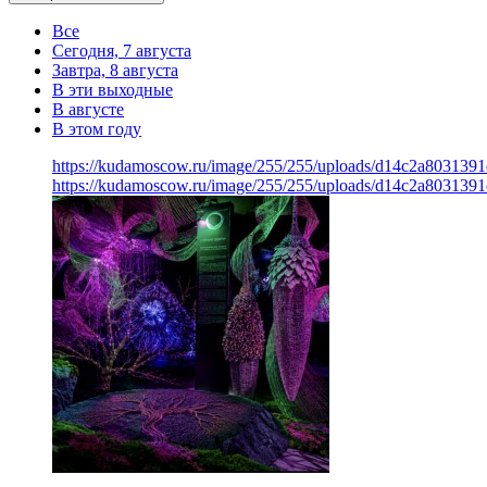
Все
Сегодня, 7 августа
Завтра, 8 августа
В эти выходные
В августе
В этом году
https://kudamoscow.ru/image/255/255/uploads/d14c2a803139
https://kudamoscow.ru/image/255/255/uploads/d14c2a803139