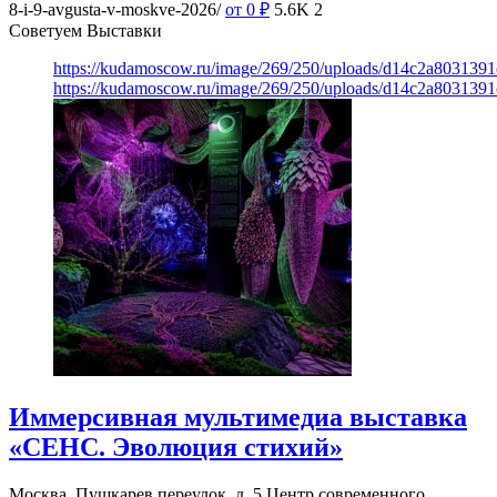
8-i-9-avgusta-v-moskve-2026/
от 0
₽
5.6K
2
Советуем Выставки
https://kudamoscow.ru/image/269/250/uploads/d14c2a803139
https://kudamoscow.ru/image/269/250/uploads/d14c2a803139
Иммерсивная мультимедиа выставка
«СЕНС. Эволюция стихий»
Москва, Пушкарев переулок, д. 5
Центр современного