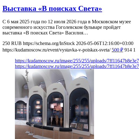
Выставка «В поисках Света»
С 6 мая 2025 года по 12 июля 2026 года в Московском музее
современного искусства Гоголевском бульваре пройдет
выставка «В поисках Света» Василия…
250
RUB
https://schema.org/InStock
2026-05-06T12:16:00+03:00
https://kudamoscow.ru/event/vystavka-v-poiskax-sveta/
500
₽
914
1
https://kudamoscow.ru/image/255/255/uploads/7ff11647b8e3
https://kudamoscow.ru/image/255/255/uploads/7ff11647b8e3