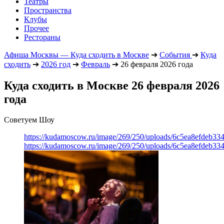
Театры
Пространства
Клубы
Прочее
Рестораны
Афиша Москвы — Куда сходить в Москве
➔
События
➔
Куда
сходить
➔
2026 год
➔
Февраль
➔
26 февраля 2026 года
Куда сходить в Москве 26 февраля 2026
года
Советуем Шоу
https://kudamoscow.ru/image/269/250/uploads/6c5ea8efdeb3
https://kudamoscow.ru/image/269/250/uploads/6c5ea8efdeb3