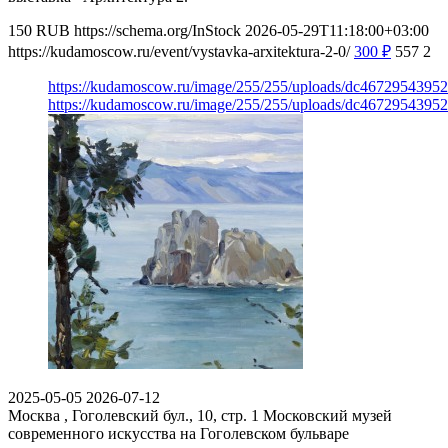
150
RUB
https://schema.org/InStock
2026-05-29T11:18:00+03:00
https://kudamoscow.ru/event/vystavka-arxitektura-2-0/
300
₽
557
2
https://kudamoscow.ru/image/255/255/uploads/dc467295439
https://kudamoscow.ru/image/255/255/uploads/dc467295439
2025-05-05
2026-07-12
Москва , Гоголевский бул., 10, стр. 1
Московский музей
современного искусства на Гоголевском бульваре