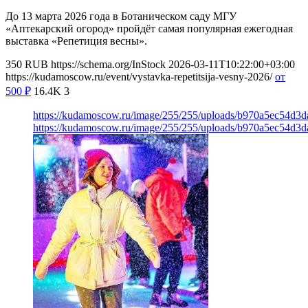
До 13 марта 2026 года в Ботаническом саду МГУ
«Аптекарский огород» пройдёт самая популярная ежегодная
выставка «Репетиция весны».
350
RUB
https://schema.org/InStock
2026-03-11T10:22:00+03:00
https://kudamoscow.ru/event/vystavka-repetitsija-vesny-2026/
от
500
₽
16.4K
3
https://kudamoscow.ru/image/255/255/uploads/b970a5ec54d3
https://kudamoscow.ru/image/255/255/uploads/b970a5ec54d3