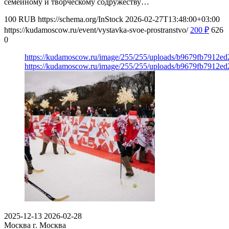
семейному и творческому содружеству…
100
RUB
https://schema.org/InStock
2026-02-27T13:48:00+03:00
https://kudamoscow.ru/event/vystavka-svoe-prostranstvo/
200
₽
626
0
https://kudamoscow.ru/image/255/255/uploads/b9679fb7912e
https://kudamoscow.ru/image/255/255/uploads/b9679fb7912e
2025-12-13
2026-02-28
Москва
г. Москва