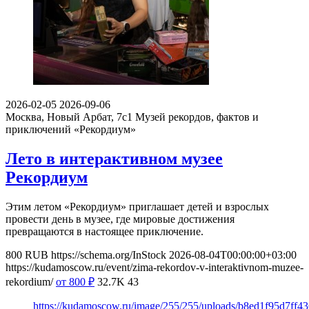
2026-02-05
2026-09-06
Москва, Новый Арбат, 7с1
Музей рекордов, фактов и
приключений «Рекордиум»
Лето в интерактивном музее
Рекордиум
Этим летом «Рекордиум» приглашает детей и взрослых
провести день в музее, где мировые достижения
превращаются в настоящее приключение.
800
RUB
https://schema.org/InStock
2026-08-04T00:00:00+03:00
https://kudamoscow.ru/event/zima-rekordov-v-interaktivnom-muzee-
rekordium/
от 800
₽
32.7K
43
https://kudamoscow.ru/image/255/255/uploads/b8ed1f95d7ff