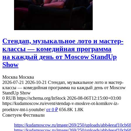
Стендап, музыкальное лото и мастер-
классы — комедийная программа
на каждый день от Moscow StandUp
Show
Москва
Москва
2026-07-21
2026-10-21
Стендап, музыкальное лото и мастер-
классы — комедийная программа на каждый день от Moscow
StandUp Show
0
RUB
https://schema.org/InStock
2026-08-06T12:15:00+03:00
https://kudamoscow.ru/event/stendap-v-moskve-ot-komikov-iz-
proektov-tnt-i-youtube/
от 0
₽
656.8K
1.8K
Советуем Фестивали
https://kudamoscow.ru/image/269/250/uploads/abb4eeaf10cb
https://kudamoscow.ru/image/269/250/uploads/abb4eeaf10cb