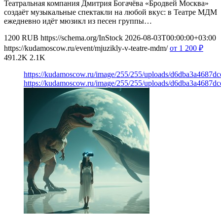
Театральная компания Дмитрия Богачёва «Бродвей Москва»
создаёт музыкальные спектакли на любой вкус: в Театре МДМ
ежедневно идёт мюзикл из песен группы…
1200
RUB
https://schema.org/InStock
2026-08-03T00:00:00+03:00
https://kudamoscow.ru/event/mjuzikly-v-teatre-mdm/
от 1 200
₽
491.2K
2.1K
https://kudamoscow.ru/image/255/255/uploads/d6dba3a4687d
https://kudamoscow.ru/image/255/255/uploads/d6dba3a4687d