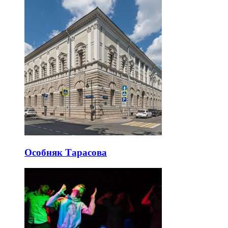
Особняк Тарасова