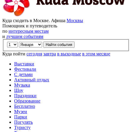
Куда сходить в Москве. Афиша
Москвы
Помощник и путеводитель
по
интересным местам
и
лучшим событиям
Куда пойти
сегодня
завтра
в выходные
в этом месяце
Выставки
Фестивали
С детьми
Активный отдых
Музыка
Шоу
Праздники
Образование
Бесплатно
Музеи
Парки
Погулять
Туристу