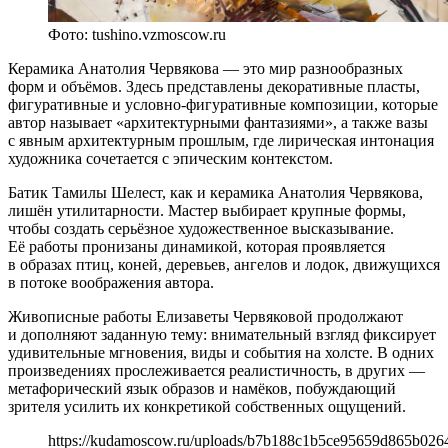
Фото: tushino.vzmoscow.ru
Керамика Анатолия Червякова — это мир разнообразных
форм и объёмов. Здесь представлены декоративные пласты,
фигуративные и условно-фигуративные композиции, которые
автор называет «архитектурными фантазиями», а также вазы
с явным архитектурным прошлым, где лирическая интонация
художника сочетается с эпическим контекстом.
Батик Тамилы Шелест, как и керамика Анатолия Червякова,
лишён утилитарности. Мастер выбирает крупные формы,
чтобы создать серьёзное художественное высказывание.
Её работы пронизаны динамикой, которая проявляется
в образах птиц, коней, деревьев, ангелов и лодок, движущихся
в потоке воображения автора.
Живописные работы Елизаветы Червяковой продолжают
и дополняют заданную тему: внимательный взгляд фиксирует
удивительные мгновения, виды и события на холсте. В одних
произведениях прослеживается реалистичность, в других —
метафорический язык образов и намёков, побуждающий
зрителя усилить их конкретикой собственных ощущений.
https://kudamoscow.ru/uploads/b7b188c1b5ce95659d865b026