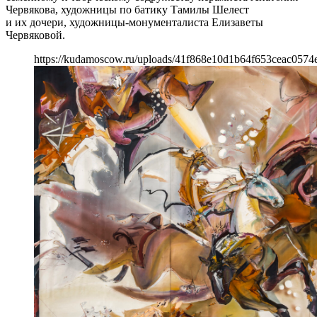
Червякова, художницы по батику Тамилы Шелест
и их дочери, художницы-монументалиста Елизаветы
Червяковой.
https://kudamoscow.ru/uploads/41f868e10d1b64f653ceac0574