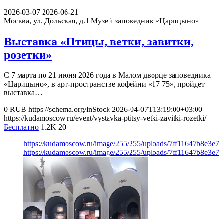
2026-03-07
2026-06-21
Москва, ул. Дольская, д.1
Музей-заповедник «Царицыно»
Выставка «Птицы, ветки, завитки,
розетки»
С 7 марта по 21 июня 2026 года в Малом дворце заповедника
«Царицыно», в арт-пространстве кофейни «17 75», пройдет
выставка…
0
RUB
https://schema.org/InStock
2026-04-07T13:19:00+03:00
https://kudamoscow.ru/event/vystavka-ptitsy-vetki-zavitki-rozetki/
Бесплатно
1.2K
20
https://kudamoscow.ru/image/255/255/uploads/7ff11647b8e3
https://kudamoscow.ru/image/255/255/uploads/7ff11647b8e3