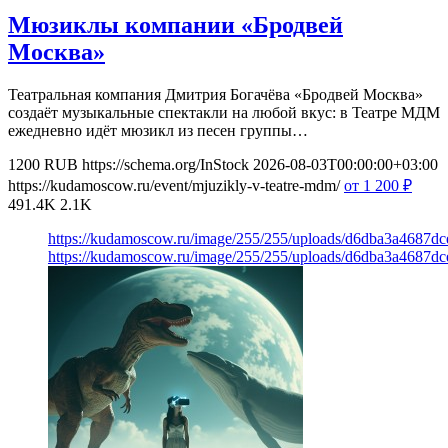
Мюзиклы компании «Бродвей
Москва»
Театральная компания Дмитрия Богачёва «Бродвей Москва»
создаёт музыкальные спектакли на любой вкус: в Театре МДМ
ежедневно идёт мюзикл из песен группы…
1200
RUB
https://schema.org/InStock
2026-08-03T00:00:00+03:00
https://kudamoscow.ru/event/mjuzikly-v-teatre-mdm/
от 1 200
₽
491.4K
2.1K
https://kudamoscow.ru/image/255/255/uploads/d6dba3a4687d
https://kudamoscow.ru/image/255/255/uploads/d6dba3a4687d