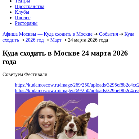
Театры
Пространства
Клубы
Прочее
Рестораны
Афиша Москвы — Куда сходить в Москве
➔
События
➔
Куда
сходить
➔
2026 год
➔
Март
➔
24 марта 2026 года
Куда сходить в Москве 24 марта 2026
года
Советуем Фестивали
https://kudamoscow.ru/image/269/250/uploads/3295ef8b2c4ce
https://kudamoscow.ru/image/269/250/uploads/3295ef8b2c4ce