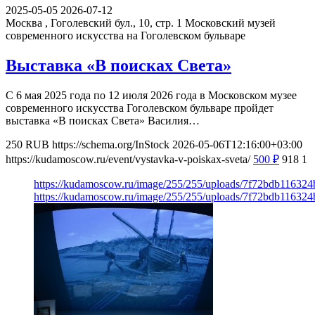
2025-05-05
2026-07-12
Москва , Гоголевский бул., 10, стр. 1
Московский музей
современного искусства на Гоголевском бульваре
Выставка «В поисках Света»
С 6 мая 2025 года по 12 июля 2026 года в Московском музее
современного искусства Гоголевском бульваре пройдет
выставка «В поисках Света» Василия…
250
RUB
https://schema.org/InStock
2026-05-06T12:16:00+03:00
https://kudamoscow.ru/event/vystavka-v-poiskax-sveta/
500
₽
918
1
https://kudamoscow.ru/image/255/255/uploads/7f72bdb11632
https://kudamoscow.ru/image/255/255/uploads/7f72bdb11632