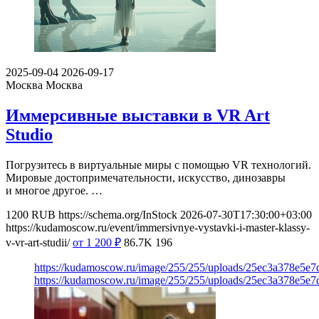
2025-09-04
2026-09-17
Москва
Москва
Иммерсивные выставки в VR Art
Studio
Погрузитесь в виртуальные миры с помощью VR технологий.
Мировые достопримечательности, искусство, динозавры
и многое другое. …
1200
RUB
https://schema.org/InStock
2026-07-30T17:30:00+03:00
https://kudamoscow.ru/event/immersivnye-vystavki-i-master-klassy-
v-vr-art-studii/
от 1 200
₽
86.7K
196
https://kudamoscow.ru/image/255/255/uploads/25ec3a378e5
https://kudamoscow.ru/image/255/255/uploads/25ec3a378e5