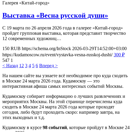
Галерея «Китай-город»
Выставка «Весна русской души»
С 19 марта по 26 апреля 2026 года в галерее «Китай-город»
пройдет групповая выставка, которая представит творчество
12 современных художниц…
150
RUB
https://schema.org/InStock
2026-03-29T14:52:00+03:00
https://kudamoscow.ru/event/vystavka-vesna-russkoj-dushi/
300
₽
547
1
< Назад
1
2
3
4
5
6
Вперед >
На нашем сайте вы узнаете всё необходимое про куда сходить
в Москве 24 марта 2026 года. Кудамоскоу — это
интерактивная афиша самых интересных событий Москвы.
Кудамоскоу собирает информацию о лучших развлечениях и
мероприятих Москвы. На этой странице перечислены куда
сходить в Москве 24 марта 2026 года которые проходят
сегодня, либо будут проходить скоро: например завтра, на
этих выходных и т.д.
Кудамоскоу в курсе
98 событий
, которые пройдут в Москве 24