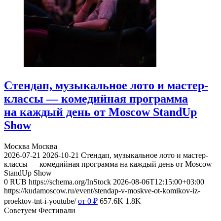
Стендап, музыкальное лото и мастер-
классы — комедийная программа
на каждый день от Moscow StandUp
Show
Москва
Москва
2026-07-21
2026-10-21
Стендап, музыкальное лото и мастер-
классы — комедийная программа на каждый день от Moscow
StandUp Show
0
RUB
https://schema.org/InStock
2026-08-06T12:15:00+03:00
https://kudamoscow.ru/event/stendap-v-moskve-ot-komikov-iz-
proektov-tnt-i-youtube/
от 0
₽
657.6K
1.8K
Советуем Фестивали