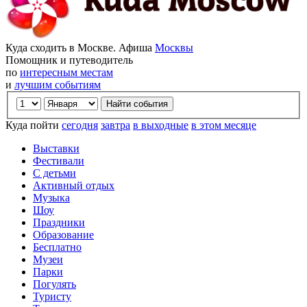
Куда сходить в Москве. Афиша
Москвы
Помощник и путеводитель
по
интересным местам
и
лучшим событиям
Куда пойти
сегодня
завтра
в выходные
в этом месяце
Выставки
Фестивали
С детьми
Активный отдых
Музыка
Шоу
Праздники
Образование
Бесплатно
Музеи
Парки
Погулять
Туристу