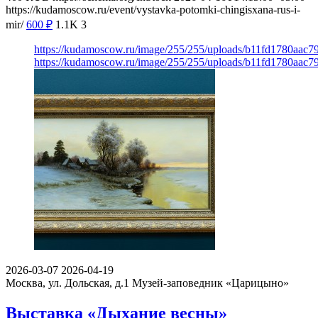
https://kudamoscow.ru/event/vystavka-potomki-chingisxana-rus-i-
mir/
600
₽
1.1K
3
https://kudamoscow.ru/image/255/255/uploads/b11fd1780aac
https://kudamoscow.ru/image/255/255/uploads/b11fd1780aac
2026-03-07
2026-04-19
Москва, ул. Дольская, д.1
Музей-заповедник «Царицыно»
Выставка «Дыхание весны»