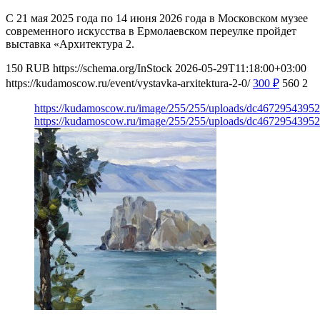
С 21 мая 2025 года по 14 июня 2026 года в Московском музее
современного искусства в Ермолаевском переулке пройдет
выставка «Архитектура 2.
150
RUB
https://schema.org/InStock
2026-05-29T11:18:00+03:00
https://kudamoscow.ru/event/vystavka-arxitektura-2-0/
300
₽
560
2
https://kudamoscow.ru/image/255/255/uploads/dc467295439
https://kudamoscow.ru/image/255/255/uploads/dc467295439