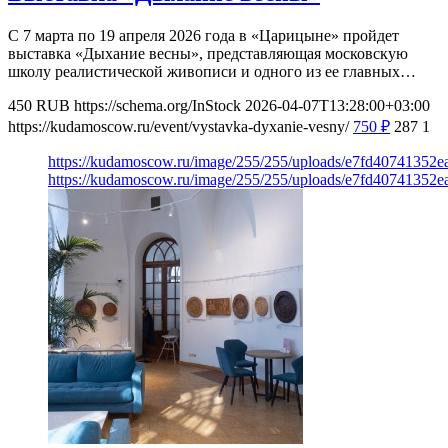
С 7 марта по 19 апреля 2026 года в «Царицыне» пройдет
выставка «Дыхание весны», представляющая московскую
школу реалистической живописи и одного из ее главных…
450
RUB
https://schema.org/InStock
2026-04-07T13:28:00+03:00
https://kudamoscow.ru/event/vystavka-dyxanie-vesny/
750
₽
287
1
https://kudamoscow.ru/image/255/255/uploads/e7fd40741352
https://kudamoscow.ru/image/255/255/uploads/e7fd40741352