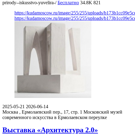
prirody--iskusstvo-yuvelira-/
Бесплатно
34.8K
821
https://kudamoscow.ru/image/255/255/uploads/b173b1cc09e5
https://kudamoscow.ru/image/255/255/uploads/b173b1cc09e5
2025-05-21
2026-06-14
Москва , Ермолаевский пер., 17, стр. 1
Московский музей
современного искусства в Ермолаевском переулке
Выставка «Архитектура 2.0»