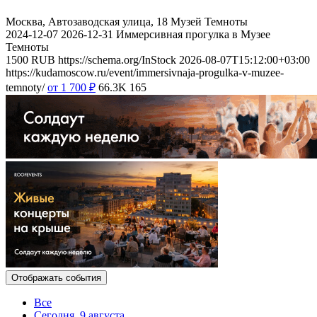
Москва, Автозаводская улица, 18
Музей Темноты
2024-12-07
2026-12-31
Иммерсивная прогулка в Музее
Темноты
1500
RUB
https://schema.org/InStock
2026-08-07T15:12:00+03:00
https://kudamoscow.ru/event/immersivnaja-progulka-v-muzee-
temnoty/
от 1 700
₽
66.3K
165
Отображать события
Все
Сегодня, 9 августа