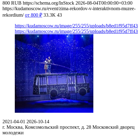
800
RUB
https://schema.org/InStock
2026-08-04T00:00:00+03:00
https://kudamoscow.ru/event/zima-rekordov-v-interaktivnom-muzee-
rekordium/
от 800
₽
33.3K
43
https://kudamoscow.ru/image/255/255/uploads/b8ed1f95d7ff
https://kudamoscow.ru/image/255/255/uploads/b8ed1f95d7ff
2021-04-01
2026-10-14
г. Москва, Комсомольский проспект, д. 28
Московский дворец
молодежи