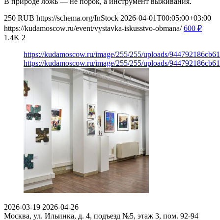
В природе ложь — не порок, а инструмент выживания.
250
RUB
https://schema.org/InStock
2026-04-01T00:05:00+03:00
https://kudamoscow.ru/event/vystavka-iskusstvo-obmana/
600
₽
1.4K
2
https://kudamoscow.ru/image/255/255/uploads/944792186cb
https://kudamoscow.ru/image/255/255/uploads/944792186cb
2026-03-19
2026-04-26
Москва, ул. Ильинка, д. 4, подъезд №5, этаж 3, пом. 92-94