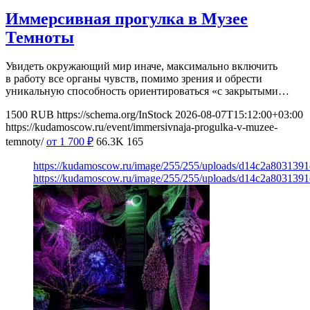
Иммерсивная прогулка в Музее
Темноты
Увидеть окружающий мир иначе, максимально включить
в работу все органы чувств, помимо зрения и обрести
уникальную способность ориентироваться «с закрытыми…
1500
RUB
https://schema.org/InStock
2026-08-07T15:12:00+03:00
https://kudamoscow.ru/event/immersivnaja-progulka-v-muzee-
temnoty/
от 1 700
₽
66.3K
165
https://kudamoscow.ru/image/255/255/uploads/d14c2a803139
https://kudamoscow.ru/image/255/255/uploads/d14c2a803139