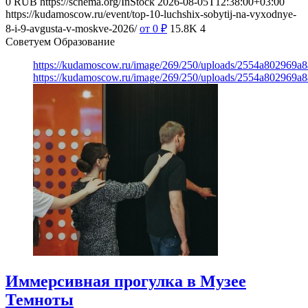
0
RUB
https://schema.org/InStock
2026-08-05T12:38:00+03:00
https://kudamoscow.ru/event/top-10-luchshix-sobytij-na-vyxodnye-
8-i-9-avgusta-v-moskve-2026/
от 0
₽
15.8K
4
Советуем Образование
https://kudamoscow.ru/image/269/250/uploads/2554a802969
https://kudamoscow.ru/image/269/250/uploads/2554a802969
Иммерсивная прогулка в Музее
Темноты