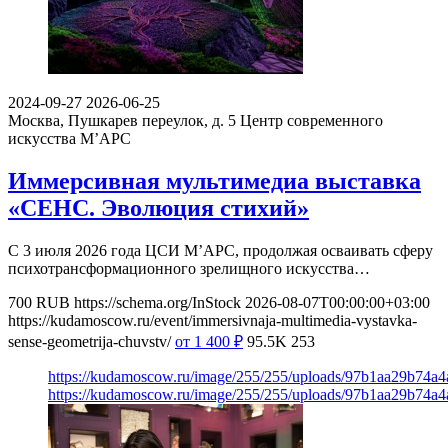
2024-09-27
2026-06-25
Москва, Пушкарев переулок, д. 5
Центр современного
искусства М’АРС
Иммерсивная мультимедиа выставка
«СЕНС. Эволюция стихий»
С 3 июля 2026 года ЦСИ М’АРС, продолжая осваивать сферу
психотрансформационного зрелищного искусства…
700
RUB
https://schema.org/InStock
2026-08-07T00:00:00+03:00
https://kudamoscow.ru/event/immersivnaja-multimedia-vystavka-
sense-geometrija-chuvstv/
от 1 400
₽
95.5K
253
https://kudamoscow.ru/image/255/255/uploads/97b1aa29b74a
https://kudamoscow.ru/image/255/255/uploads/97b1aa29b74a