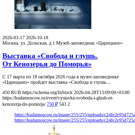
2026-03-17
2026-10-18
Москва, ул. Дольская, д.1
Музей-заповедник «Царицыно»
Выставка «Свобода и глушь.
От Кенозерья до Поморья»
С 17 марта по 18 октября 2026 года в музее-заповеднике
«Царицыно» пройдет выставка «Свобода и глушь…
450
RUB
https://schema.org/InStock
2026-04-28T13:09:00+03:00
https://kudamoscow.ru/event/vystavka-svoboda-i-glush-ot-
kenozerja-do-pomorja/
750
₽
543
2
https://kudamoscow.ru/image/255/255/uploads/c24fe2e95d72
https://kudamoscow.ru/image/255/255/uploads/c24fe2e95d72