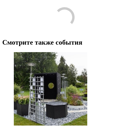
Лучшие
Пожалуйста, оставьте подробный отзыв или комментарий,
чтобы другим людям было проще принять решение по поводу
посещения! Расскажите о том, что стоит знать тем, кто только
планирует посещение.
Поделитесь с своими впечатлениями от посещения. Напишите
о том, что вам понравилось, а что нет, что запомнилось, что
показалось интересным или необычным. Если вы ходили с
детьми, расскажите об их впечатлениях.
Будьте корректны, и соблюдайте правила приличия.