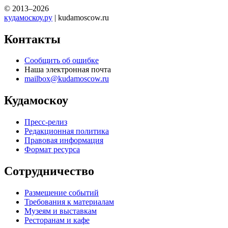
места Москвы, которые обязательно стоит посетить!
Мы советуем любые варианты отдыха в Москве — концерты,
отдых в парках, достопримечательности для экскурсий, места,
куда можно сходить с ребенком, выставки, театры, шоу,
спортивные мероприятия, места для активного отдыха
и отдыха с семьей, и многое другое.
Мы в социальных сетях
Вконтакте
Кудамоскоу в однокласниках
Кудамоскоу в телеграме
Афиша Москвы — Куда сходить в Москве
© 2013–2026
кудамоскоу.ру
| kudamoscow.ru
Контакты