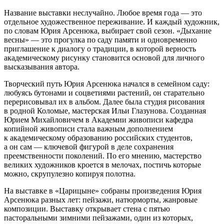
Название выставки неслучайно. Любое время года — это
отдельное художественное переживание. И каждый художник,
по словам Юрия Арсенюка, выбирает свой сезон. «Дыхание
весны» — это прогулка по саду памяти и одновременно
приглашение к диалогу о традиции, в которой верность
академическому рисунку становится основой для личного
высказывания автора.
Творческий путь Юрия Арсенюка начался в семейном саду:
любуясь бутонами и соцветиями растений, он старательно
перерисовывал их в альбом. Далее была студия рисования
в родной Коломые, мастерская Ильи Глазунова. Созданная
Юрием Михайловичем в Академии живописи кафедра
копийной живописи стала важным дополнением
к академическому образованию российских студентов,
а он сам — ключевой фигурой в деле сохранения
преемственности поколений. По его мнению, мастерство
великих художников кроется в мелочах, постичь которые
можно, скрупулезно копируя полотна.
На выставке в «Царицыне» собраны произведения Юрия
Арсенюка разных лет: пейзажи, натюрморты, жанровые
композиции. Выставку открывает стена с пятью
пасторальными зимними пейзажами, один из которых,