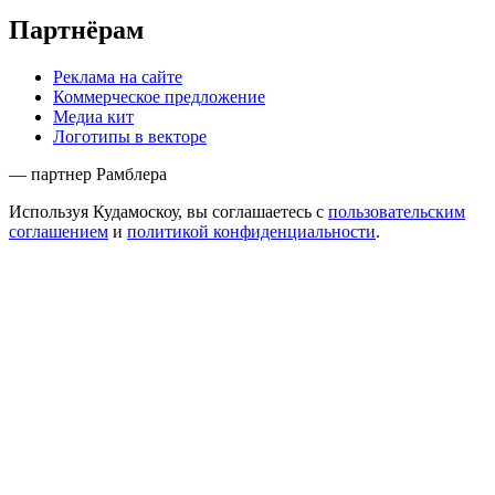
Сообщить об ошибке
Наша электронная почта
mailbox@kudamoscow.ru
Кудамоскоу
Пресс-релиз
Редакционная политика
Правовая информация
Формат ресурса
Сотрудничество
Размещение событий
Требования к материалам
Музеям и выставкам
Ресторанам и кафе
Партнёрам
Реклама на сайте
Коммерческое предложение
Медиа кит