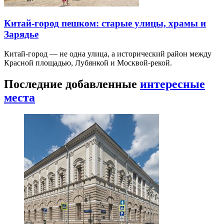
Бульварное кольцо пешком: маршрут через
десять бульваров
Бульварное кольцо не замкнуто в буквальном смысле
и проходит через шумные площади. Полный маршрут
занимает почти…
Китай-город пешком: старые улицы, храмы и
Зарядье
Китай-город — не одна улица, а исторический район между