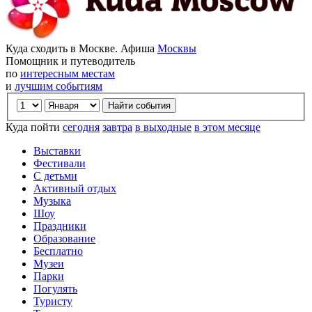
Куда сходить в Москве. Афиша
Москвы
Помощник и путеводитель
по
интересным местам
и
лучшим событиям
Куда пойти
сегодня
завтра
в выходные
в этом месяце
Выставки
Фестивали
С детьми
Активный отдых
Музыка
Шоу
Праздники
Образование
Бесплатно
Музеи
Парки
Погулять
Туристу