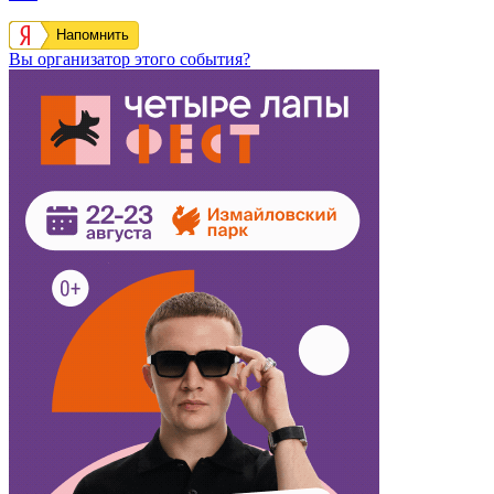
Выставка «Семья – душа России» 2026
С 26 июня по 27 сентября 2026 года в Царицыно пройдет
выставка, на которой представлены работы участников
Всероссийского конкурса художественных работ…
https://schema.org/InStock
2026-08-04T09:39:00+03:00
450
750
₽
190
0
На нашем сайте вы найдете всю информацию про событие
выставка «Дыхание весны».
Кудамоскоу — это интерактивная афиша самых интересных
событий Москвы.
Кудамоскоу в курсе всех событий, которые пройдут в Москве.
Если вы знаете о событии, которого нет на сайте,
сообщите
нам
!
Напомнить
Вы организатор этого события?