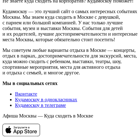
5 фильмов
Подпишетесь на почтовую рассылку?
Подписаться
Раз в неделю мы будем писать о предстоящих событиях
в Москве.
Выставка «Дыхание весны». Описание, дата проведения,
режим работы, фотографии и отзывы. Всё о мероприятиях
Москвы.
Не знаете что посетить в Москве? Ищете где погулять
с ребенком, куда сходить с парнем или девушкой? Выбираете
место для свидания? Ищете развлечения на выходные?
Интересуетесь активным отдыхом? Посещаете выставки?
Не знаете куда сходить на корпоратив? Кудамоскоу поможет!
Кудамоскоу — это лучший сайт о самых интересных событиях
Москвы. Мы знаем куда сходить в Москве с девушкой,
с парнем или большой компанией. У нас только лучшие
события, музеи и выставки Москвы. События для детей
и их родителей, лучшие достопримечательности и интересные