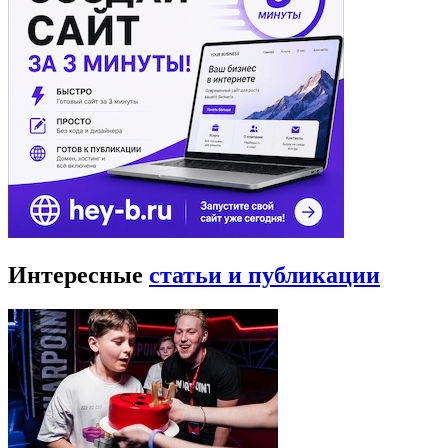
Музей-заповедник «Царицыно»
Царицыно — дворцово-парковый ансамбль на юге Москвы,
построенный по повелению императрицы Екатерины II в
1776 году.
Музей-заповедник «Царицыно», занимающий площадь более
100 гектаров, расположился на холмистой пересеченной
оврагами местности, на месте бывшей усадьбы князей
Кантемиров. Территория ансамбля и парка ограничена
с северо-востока и юга двумя глубокими оврагами, с запада —
Царицынскими прудами, а с востока — комплексом
оранжерей.