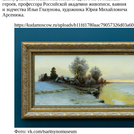
героев, профессора Российской академии живописи, ваяния
и зодчества Ильи Глазунова, художника Юрия Михайловича
Арсенюка.
https://kudamoscow.ru/uploads/b11fd1780aac79057326d03a60
Фото: vk.com/tsaritsynomuseum