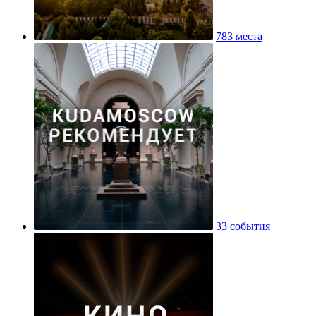
Историко-архивный институт РГГУ
783 места