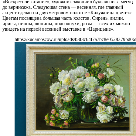
«Воскресное катание», художник закончил буквально за месяц
до вернисажа. Следующая стена — весенняя, где главный
акцент сделан на двухметровом полотне «Калужница цветет».
Цветам посвящена большая часть холстов. Сирень, лилии,
ирисы, пионы, люпины, подсолнухи, розы — всех их можно
увидеть на первой весенней выставке в «Царицыне».
https://kudamoscow.ru/uploads/b3f3c64f7a7bc8e0528379bd06