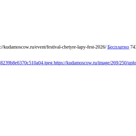
s://kudamoscow.ru/event/festival-chetyre-lapy-fest-2026/
Бесплатно
74
348239b8e6370c510a04.jpeg
https://kudamoscow.ru/image/269/250/up