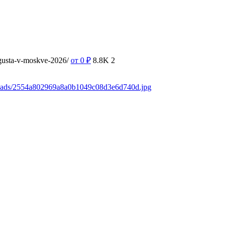
vgusta-v-moskve-2026/
от 0
₽
8.8K
2
loads/2554a802969a8a0b1049c08d3e6d740d.jpg