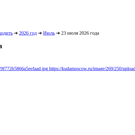
ходить
➔
2026 год
➔
Июль
➔
23 июля 2026 года
а
29f772b5866a5eefaad.jpg
https://kudamoscow.ru/image/269/250/uplo