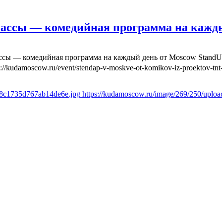
лассы — комедийная программа на кажд
ассы — комедийная программа на каждый день от Moscow Stand
s://kudamoscow.ru/event/stendap-v-moskve-ot-komikov-iz-proektov-tnt-
6f8c1735d767ab14de6e.jpg
https://kudamoscow.ru/image/269/250/uplo