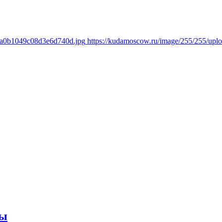
a8a0b1049c08d3e6d740d.jpg
https://kudamoscow.ru/image/255/255/up
ты