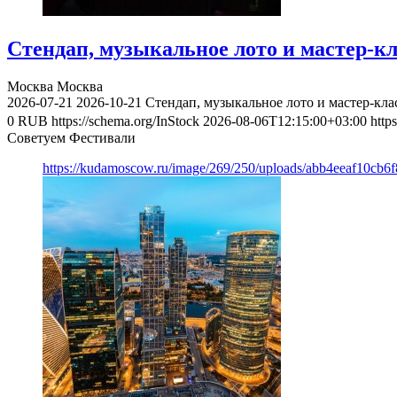
Стендап, музыкальное лото и мастер-к
Москва
Москва
2026-07-21
2026-10-21
Стендап, музыкальное лото и мастер-кл
0
RUB
https://schema.org/InStock
2026-08-06T12:15:00+03:00
http
Советуем Фестивали
https://kudamoscow.ru/image/269/250/uploads/abb4eeaf10cb