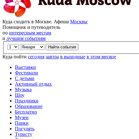
Куда сходить в Москве. Афиша
Москвы
Помощник и путеводитель
по
интересным местам
и
лучшим событиям
Куда пойти
сегодня
завтра
в выходные
в этом месяце
Выставки
Фестивали
С детьми
Активный отдых
Музыка
Шоу
Праздники
Образование
Бесплатно
Музеи
Парки
Погулять
Туристу