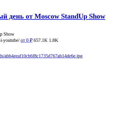
ый день от Moscow StandUp Show
Up Show
i-youtube/
от 0
₽
657.1K
1.8K
ads/abb4eeaf10cb6f8c1735d767ab14de6e.jpg