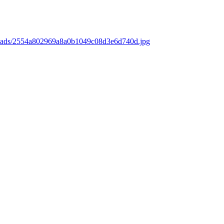
loads/2554a802969a8a0b1049c08d3e6d740d.jpg