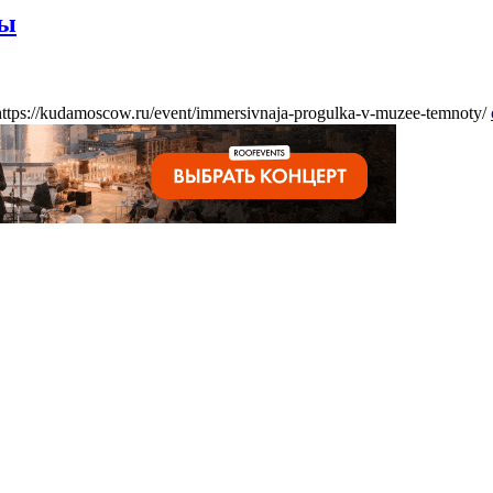
ты
https://kudamoscow.ru/event/immersivnaja-progulka-v-muzee-temnoty/