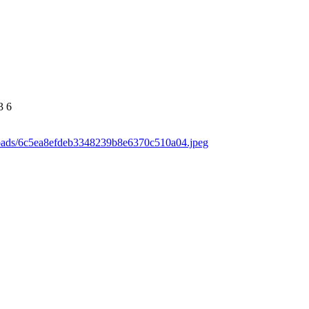
3
6
loads/6c5ea8efdeb3348239b8e6370c510a04.jpeg