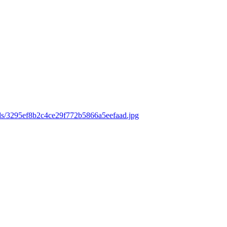
ads/3295ef8b2c4ce29f772b5866a5eefaad.jpg