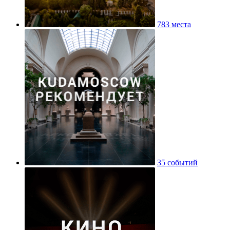
783 места
35 событий