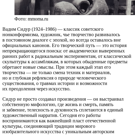
Фото: mmoma.ru
Вадим Сидур (1924–1986) — классик советского
нонконформизма, художник, чье творчество развивалось
в постоянном диалоге с эпохой, но всегда оставалось вне
официальных канонов. Его творческий путь — это история
непрекращающегося поиска: от академически выверенных
ранних работ к радикальным экспериментам, от классической
скульптуры к ассамбляжам, в которых обыденные предметы
обретают новые смыслы. При этом каждый этап его
творчества — не только смена техник и материалов,
но и глубокая рефлексия о природе человеческого
существования, о травмах истории и возможности
их преодоления через искусство.
Сидур не просто создавал произведения — он выстраивал
собственную мифологию, где жизнь и смерть, память
и забвение, телесность и духовность сплетаются в единый
художественный нарратив. Сегодня его работы
воспринимаются как важнейший пласт отечественной
культуры, соединяющий традиции мирового
изобразительного искусства с уникальным авторским