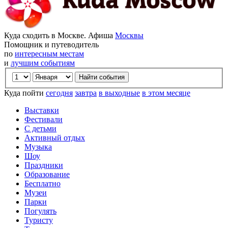
Куда сходить в Москве. Афиша
Москвы
Помощник и путеводитель
по
интересным местам
и
лучшим событиям
Куда пойти
сегодня
завтра
в выходные
в этом месяце
Выставки
Фестивали
С детьми
Активный отдых
Музыка
Шоу
Праздники
Образование
Бесплатно
Музеи
Парки
Погулять
Туристу