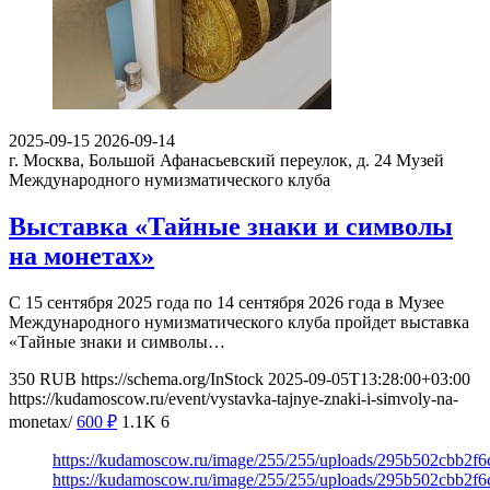
2025-09-15
2026-09-14
г. Москва, Большой Афанасьевский переулок, д. 24
Музей
Международного нумизматического клуба
Выставка «Тайные знаки и символы
на монетах»
С 15 сентября 2025 года по 14 сентября 2026 года в Музее
Международного нумизматического клуба пройдет выставка
«Тайные знаки и символы…
350
RUB
https://schema.org/InStock
2025-09-05T13:28:00+03:00
https://kudamoscow.ru/event/vystavka-tajnye-znaki-i-simvoly-na-
monetax/
600
₽
1.1K
6
https://kudamoscow.ru/image/255/255/uploads/295b502cbb2f
https://kudamoscow.ru/image/255/255/uploads/295b502cbb2f