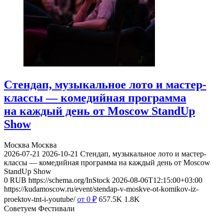
Стендап, музыкальное лото и мастер-
классы — комедийная программа
на каждый день от Moscow StandUp
Show
Москва
Москва
2026-07-21
2026-10-21
Стендап, музыкальное лото и мастер-
классы — комедийная программа на каждый день от Moscow
StandUp Show
0
RUB
https://schema.org/InStock
2026-08-06T12:15:00+03:00
https://kudamoscow.ru/event/stendap-v-moskve-ot-komikov-iz-
proektov-tnt-i-youtube/
от 0
₽
657.5K
1.8K
Советуем Фестивали