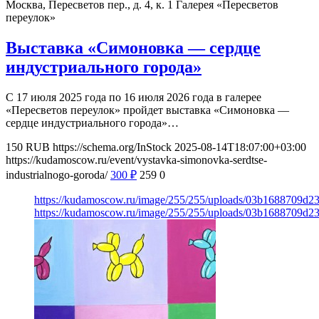
Москва, Пересветов пер., д. 4, к. 1
Галерея «Пересветов
переулок»
Выставка «Симоновка — сердце
индустриального города»
С 17 июля 2025 года по 16 июля 2026 года в галерее
«Пересветов переулок» пройдет выставка «Симоновка —
сердце индустриального города»…
150
RUB
https://schema.org/InStock
2025-08-14T18:07:00+03:00
https://kudamoscow.ru/event/vystavka-simonovka-serdtse-
industrialnogo-goroda/
300
₽
259
0
https://kudamoscow.ru/image/255/255/uploads/03b1688709d
https://kudamoscow.ru/image/255/255/uploads/03b1688709d