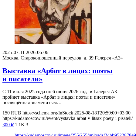
2025-07-11
2026-06-06
Москва, Староконюшенный переулок, д. 39
Галерея «А3»
Выставка «Арбат в лицах: поэты
и писатели»
С 11 июля 2025 года по 6 июня 2026 года в Галерея А3
пройдет выставка «Арбат в лицах: поэты и писатели»,
посвящённая знаменитым…
150
RUB
https://schema.org/InStock
2025-08-18T20:59:00+03:00
https://kudamoscow.ru/event/vystavka-arbat-v-litsax-poety-i-pisateli/
300
₽
1.1K
3
https://kudamoscow.ru/image/255/255/uploads/24bb9522878e