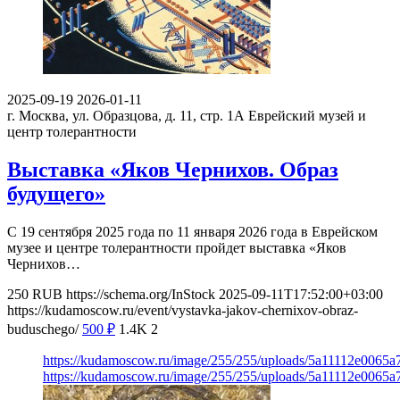
2025-09-19
2026-01-11
г. Москва, ул. Образцова, д. 11, стр. 1А
Еврейский музей и
центр толерантности
Выставка «Яков Чернихов. Образ
будущего»
С 19 сентября 2025 года по 11 января 2026 года в Еврейском
музее и центре толерантности пройдет выставка «Яков
Чернихов…
250
RUB
https://schema.org/InStock
2025-09-11T17:52:00+03:00
https://kudamoscow.ru/event/vystavka-jakov-chernixov-obraz-
buduschego/
500
₽
1.4K
2
https://kudamoscow.ru/image/255/255/uploads/5a11112e0065a
https://kudamoscow.ru/image/255/255/uploads/5a11112e0065a