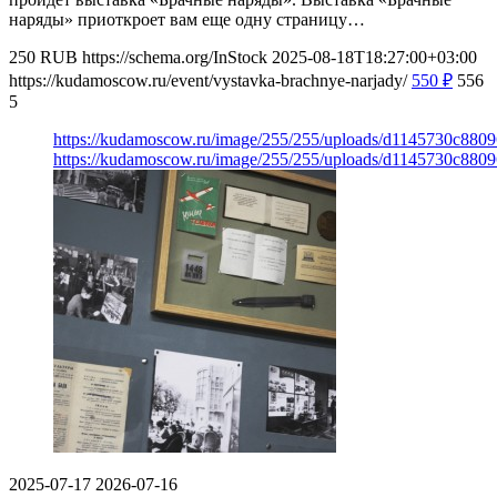
наряды» приоткроет вам еще одну страницу…
250
RUB
https://schema.org/InStock
2025-08-18T18:27:00+03:00
https://kudamoscow.ru/event/vystavka-brachnye-narjady/
550
₽
556
5
https://kudamoscow.ru/image/255/255/uploads/d1145730c88
https://kudamoscow.ru/image/255/255/uploads/d1145730c88
2025-07-17
2026-07-16