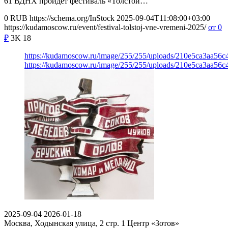
61 ВДНХ пройдет фестиваль «Толстой…
0
RUB
https://schema.org/InStock
2025-09-04T11:08:00+03:00
https://kudamoscow.ru/event/festival-tolstoj-vne-vremeni-2025/
от 0
₽
3K
18
https://kudamoscow.ru/image/255/255/uploads/210e5ca3aa56
https://kudamoscow.ru/image/255/255/uploads/210e5ca3aa56
2025-09-04
2026-01-18
Москва, Ходынская улица, 2 стр. 1
Центр «Зотов»