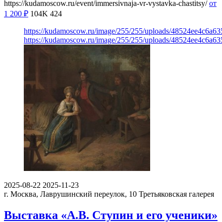
https://kudamoscow.ru/event/immersivnaja-vr-vystavka-chastitsy/
от
1 200
₽
104K
424
https://kudamoscow.ru/image/255/255/uploads/48524ee4c6a
https://kudamoscow.ru/image/255/255/uploads/48524ee4c6a
2025-08-22
2025-11-23
г. Москва, Лаврушинский переулок, 10
Третьяковская галерея
Выставка «А.В. Ступин и его ученики»