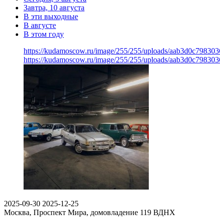
Завтра, 10 августа
В эти выходные
В августе
В этом году
https://kudamoscow.ru/image/255/255/uploads/aab3d0c798303
https://kudamoscow.ru/image/255/255/uploads/aab3d0c798303
2025-09-30
2025-12-25
Москва, Проспект Мира, домовладение 119
ВДНХ