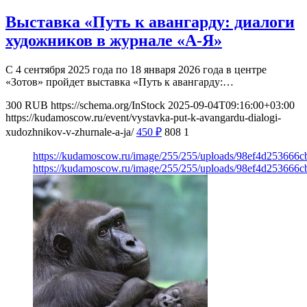
Выставка «Путь к авангарду: диалоги
художников в журнале «А-Я»
С 4 сентября 2025 года по 18 января 2026 года в центре
«Зотов» пройдет выставка «Путь к авангарду:…
300
RUB
https://schema.org/InStock
2025-09-04T09:16:00+03:00
https://kudamoscow.ru/event/vystavka-put-k-avangardu-dialogi-
xudozhnikov-v-zhurnale-a-ja/
450
₽
808
1
https://kudamoscow.ru/image/255/255/uploads/98ef4d253666
https://kudamoscow.ru/image/255/255/uploads/98ef4d253666