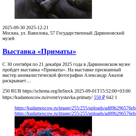
2025-09-30
2025-12-21
Москва, ул. Вавилова, 57
Государственный Дарвиновский
музей
Выставка «Приматы»
С 30 сентября по 21 декабря 2025 года в Дарвиновском музее
пройдет выставка «Приматы». На выставке признанный
мастер анималистической фотографии Александр Авалов
раскрывает…
250
RUB
https://schema.org/InStock
2025-09-01T15:52:00+03:00
https://kudamoscow.ru/event/vystavka-primaty/
550
₽
642
1
https://kudamoscow.ru/image/255/255/uploads/ad89b296576e
https://kudamoscow.ru/image/255/255/uploads/ad89b296576e