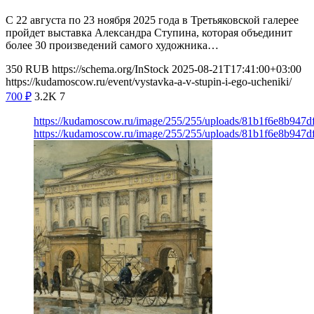
С 22 августа по 23 ноября 2025 года в Третьяковской галерее
пройдет выставка Александра Ступина, которая объединит
более 30 произведений самого художника…
350
RUB
https://schema.org/InStock
2025-08-21T17:41:00+03:00
https://kudamoscow.ru/event/vystavka-a-v-stupin-i-ego-ucheniki/
700
₽
3.2K
7
https://kudamoscow.ru/image/255/255/uploads/81b1f6e8b947
https://kudamoscow.ru/image/255/255/uploads/81b1f6e8b947