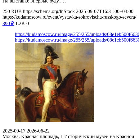
На выставке впервые будут…
250
RUB
https://schema.org/InStock
2025-09-07T16:31:00+03:00
https://kudamoscow.ru/event/vystavka-sokrovischa-russkogo-severa/
390
₽
1.2K
0
https://kudamoscow.ru/image/255/255/uploads/08e1eb500f6
https://kudamoscow.ru/image/255/255/uploads/08e1eb500f6
2025-09-17
2026-06-22
Москва, Красная площадь, 1
Исторический музей на Красной