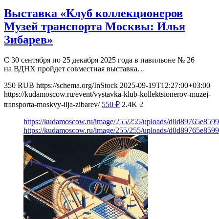
Выставка «Клуб коллекционеров
Музей транспорта Москвы: Илья
Зибарев»
С 30 сентября по 25 декабря 2025 года в павильоне № 26
на ВДНХ пройдет совместная выставка…
350
RUB
https://schema.org/InStock
2025-09-19T12:27:00+03:00
https://kudamoscow.ru/event/vystavka-klub-kollektsionerov-muzej-
transporta-moskvy-ilja-zibarev/
550
₽
2.4K
2
https://kudamoscow.ru/image/255/255/uploads/d0d89765e859
https://kudamoscow.ru/image/255/255/uploads/d0d89765e859