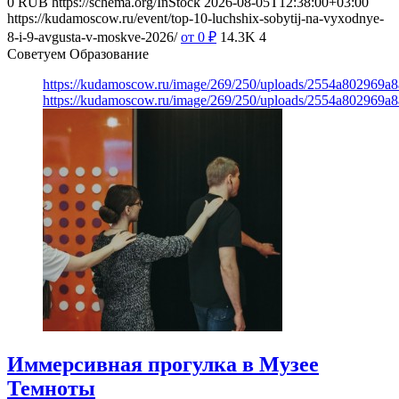
0
RUB
https://schema.org/InStock
2026-08-05T12:38:00+03:00
https://kudamoscow.ru/event/top-10-luchshix-sobytij-na-vyxodnye-
8-i-9-avgusta-v-moskve-2026/
от 0
₽
14.3K
4
Советуем Образование
https://kudamoscow.ru/image/269/250/uploads/2554a802969
https://kudamoscow.ru/image/269/250/uploads/2554a802969
Иммерсивная прогулка в Музее
Темноты