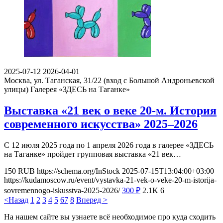
2025-07-12
2026-04-01
Москва, ул. Таганская, 31/22 (вход с Большой Андроньевской
улицы)
Галерея «ЗДЕСЬ на Таганке»
Выставка «21 век о веке 20-м. История
современного искусства» 2025–2026
С 12 июля 2025 года по 1 апреля 2026 года в галерее «ЗДЕСЬ
на Таганке» пройдет групповая выставка «21 век…
150
RUB
https://schema.org/InStock
2025-07-15T13:04:00+03:00
https://kudamoscow.ru/event/vystavka-21-vek-o-veke-20-m-istorija-
sovremennogo-iskusstva-2025-2026/
300
₽
2.1K
6
<Назад
1
2
3
4
5
6
7
8
Вперед >
На нашем сайте вы узнаете всё необходимое про куда сходить