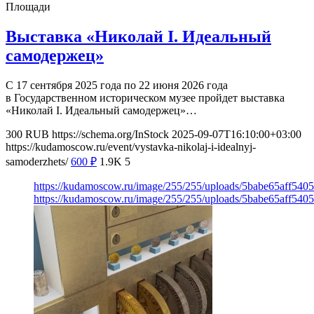
Площади
Выставка «Николай I. Идеальный
самодержец»
С 17 сентября 2025 года по 22 июня 2026 года
в Государственном историческом музее пройдет выставка
«Николай I. Идеальный самодержец»…
300
RUB
https://schema.org/InStock
2025-09-07T16:10:00+03:00
https://kudamoscow.ru/event/vystavka-nikolaj-i-idealnyj-
samoderzhets/
600
₽
1.9K
5
https://kudamoscow.ru/image/255/255/uploads/5babe65aff54
https://kudamoscow.ru/image/255/255/uploads/5babe65aff54