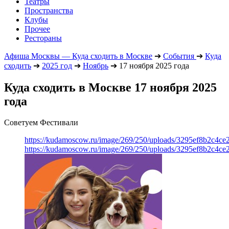
Театры
Пространства
Клубы
Прочее
Рестораны
Афиша Москвы — Куда сходить в Москве
➔
События
➔
Куда
сходить
➔
2025 год
➔
Ноябрь
➔
17 ноября 2025 года
Куда сходить в Москве 17 ноября 2025
года
Советуем Фестивали
https://kudamoscow.ru/image/269/250/uploads/3295ef8b2c4ce
https://kudamoscow.ru/image/269/250/uploads/3295ef8b2c4ce