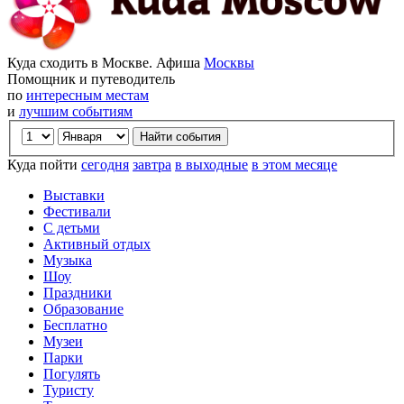
Куда сходить в Москве. Афиша
Москвы
Помощник и путеводитель
по
интересным местам
и
лучшим событиям
Куда пойти
сегодня
завтра
в выходные
в этом месяце
Выставки
Фестивали
С детьми
Активный отдых
Музыка
Шоу
Праздники
Образование
Бесплатно
Музеи
Парки
Погулять
Туристу