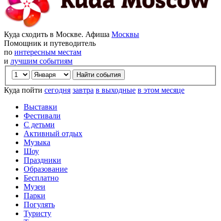
Куда сходить в Москве. Афиша
Москвы
Помощник и путеводитель
по
интересным местам
и
лучшим событиям
Куда пойти
сегодня
завтра
в выходные
в этом месяце
Выставки
Фестивали
С детьми
Активный отдых
Музыка
Шоу
Праздники
Образование
Бесплатно
Музеи
Парки
Погулять
Туристу