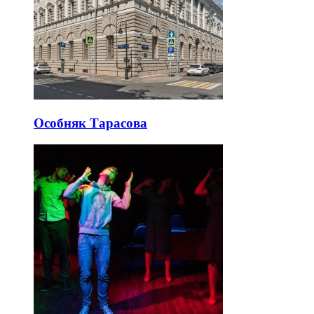
Особняк Тарасова