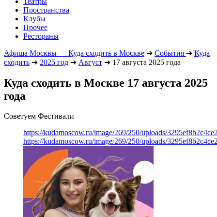
Театры
Пространства
Клубы
Прочее
Рестораны
Афиша Москвы — Куда сходить в Москве
➔
События
➔
Куда
сходить
➔
2025 год
➔
Август
➔
17 августа 2025 года
Куда сходить в Москве 17 августа 2025
года
Советуем Фестивали
https://kudamoscow.ru/image/269/250/uploads/3295ef8b2c4ce
https://kudamoscow.ru/image/269/250/uploads/3295ef8b2c4ce