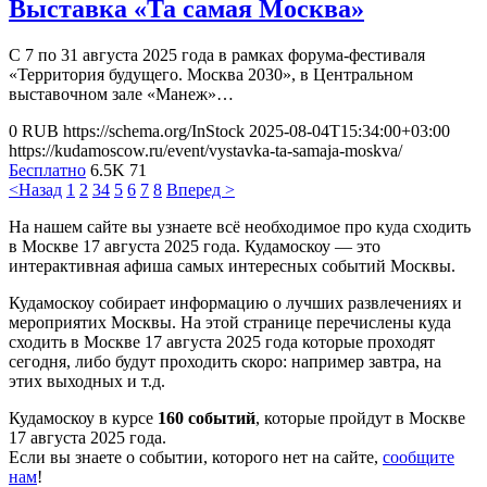
Выставка «Та самая Москва»
С 7 по 31 августа 2025 года в рамках форума-фестиваля
«Территория будущего. Москва 2030», в Центральном
выставочном зале «Манеж»…
0
RUB
https://schema.org/InStock
2025-08-04T15:34:00+03:00
https://kudamoscow.ru/event/vystavka-ta-samaja-moskva/
Бесплатно
6.5K
71
<Назад
1
2
3
4
5
6
7
8
Вперед >
На нашем сайте вы узнаете всё необходимое про куда сходить
в Москве 17 августа 2025 года. Кудамоскоу — это
интерактивная афиша самых интересных событий Москвы.
Кудамоскоу собирает информацию о лучших развлечениях и
мероприятих Москвы. На этой странице перечислены куда
сходить в Москве 17 августа 2025 года которые проходят
сегодня, либо будут проходить скоро: например завтра, на
этих выходных и т.д.
Кудамоскоу в курсе
160 событий
, которые пройдут в Москве
17 августа 2025 года.
Если вы знаете о событии, которого нет на сайте,
сообщите
нам
!