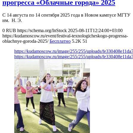
прогресса «Облачные города» 2025
С 14 августа по 14 сентября 2025 года в Новом кампусе МГТУ
им. Н. Э.
0
RUB
https://schema.org/InStock
2025-08-11T12:24:00+03:00
https://kudamoscow.ru/event/festival-texnologicheskogo-progressa-
oblachnye-goroda-2025/
Бесплатно
5.2K
51
https://kudamoscow.ru/image/255/255/uploads/fe330408e11d
https://kudamoscow.ru/image/255/255/uploads/fe330408e11d