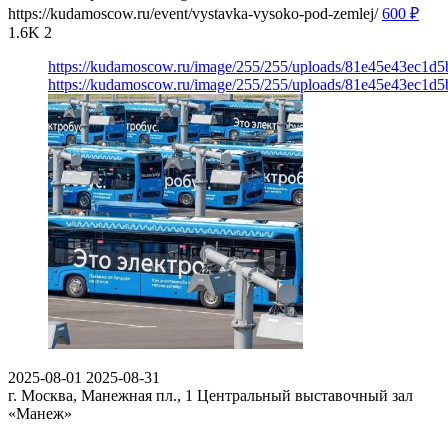
https://kudamoscow.ru/event/vystavka-vysoko-pod-zemlej/
600
₽
1.6K
2
https://kudamoscow.ru/image/255/255/uploads/81e45e43ec1d
https://kudamoscow.ru/image/255/255/uploads/81e45e43ec1d
2025-08-01
2025-08-31
г. Москва, Манежная пл., 1
Центральный выставочный зал
«Манеж»