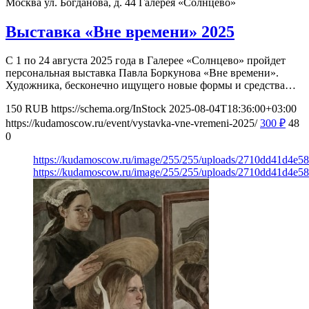
Москва ул. Богданова, д. 44
Галерея «Солнцево»
Выставка «Вне времени» 2025
С 1 по 24 августа 2025 года в Галерее «Солнцево» пройдет
персональная выставка Павла Боркунова «Вне времени».
Художника, бесконечно ищущего новые формы и средства…
150
RUB
https://schema.org/InStock
2025-08-04T18:36:00+03:00
https://kudamoscow.ru/event/vystavka-vne-vremeni-2025/
300
₽
48
0
https://kudamoscow.ru/image/255/255/uploads/2710dd41d4e
https://kudamoscow.ru/image/255/255/uploads/2710dd41d4e