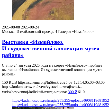
2025-08-08
2025-08-24
Москва, Измайловский проезд, 4
Галерея «Измайлово»
Выставка «Измайлово.
Из художественной коллекции музея
района»
С 8 по 24 августа 2025 года в галерее «Измайлово» пройдет
выставка «Измайлово. Из художественной коллекции музея
района».
150
RUB
https://schema.org/InStock
2025-08-12T14:05:00+03:00
https://kudamoscow.ru/event/vystavka-izmajlovo-iz-
xudozhestvennoj-kollektsii-muzeja-rajona/
300
₽
61
0
https://kudamoscow.ru/image/255/255/uploads/0908119d819
https://kudamoscow.ru/image/255/255/uploads/0908119d819