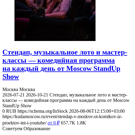
Стендап, музыкальное лото и мастер-
классы — комедийная программа
на каждый день от Moscow StandUp
Show
Москва
Москва
2026-07-21
2026-10-21
Стендап, музыкальное лото и мастер-
классы — комедийная программа на каждый день от Moscow
StandUp Show
0
RUB
https://schema.org/InStock
2026-08-06T12:15:00+03:00
https://kudamoscow.ru/event/stendap-v-moskve-ot-komikov-iz-
proektov-tnt-i-youtube/
от 0
₽
657.7K
1.8K
Советуем Образование