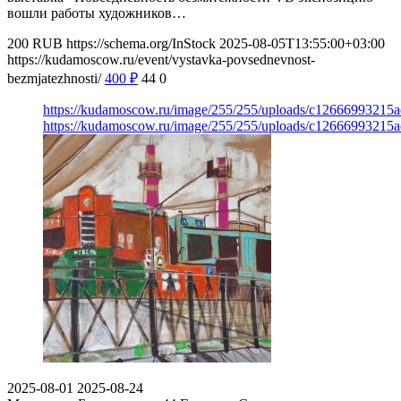
вошли работы художников…
200
RUB
https://schema.org/InStock
2025-08-05T13:55:00+03:00
https://kudamoscow.ru/event/vystavka-povsednevnost-
bezmjatezhnosti/
400
₽
44
0
https://kudamoscow.ru/image/255/255/uploads/c1266699321
https://kudamoscow.ru/image/255/255/uploads/c1266699321
2025-08-01
2025-08-24