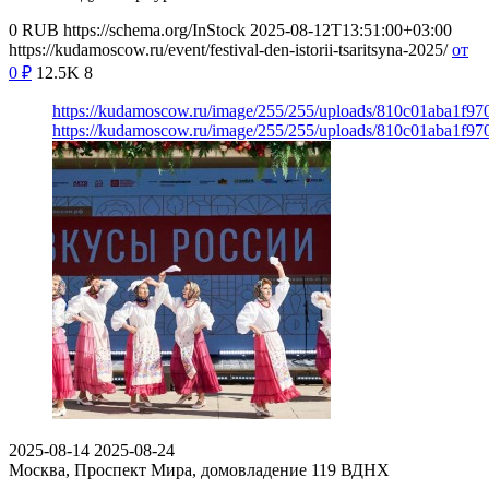
0
RUB
https://schema.org/InStock
2025-08-12T13:51:00+03:00
https://kudamoscow.ru/event/festival-den-istorii-tsaritsyna-2025/
от
0
₽
12.5K
8
https://kudamoscow.ru/image/255/255/uploads/810c01aba1f
https://kudamoscow.ru/image/255/255/uploads/810c01aba1f
2025-08-14
2025-08-24
Москва, Проспект Мира, домовладение 119
ВДНХ