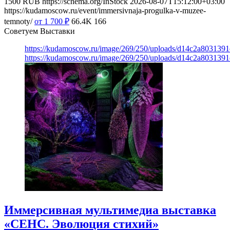
1500
RUB
https://schema.org/InStock
2026-08-07T15:12:00+03:00
https://kudamoscow.ru/event/immersivnaja-progulka-v-muzee-
temnoty/
от 1 700
₽
66.4K
166
Советуем Выставки
https://kudamoscow.ru/image/269/250/uploads/d14c2a803139
https://kudamoscow.ru/image/269/250/uploads/d14c2a803139
Иммерсивная мультимедиа выставка
«СЕНС. Эволюция стихий»