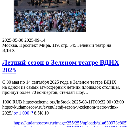
2025-05-30
2025-09-14
Москва, Проспект Мира, 119, стр. 545
Зеленый театр на
ВДНХ
Летний сезон в Зеленом театре ВДНХ
2025
С 30 мая по 14 сентября 2025 года в Зеленом театре ВДНХ,
на одной из самых атмосферных летних площадок столицы,
пройдут более 70 концертов, стендап-шоу…
1000
RUB
https://schema.org/InStock
2025-08-11T00:32:00+03:00
https://kudamoscow.ru/event/letnij-sezon-v-zelenom-teatre-vdnx-
2025/
от 1 000
₽
8.5K
10
https://kudamoscow.ru/image/255/255/uploads/a1a639973c8