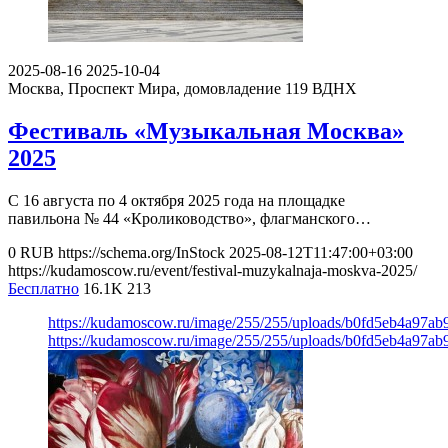
2025-08-16
2025-10-04
Москва, Проспект Мира, домовладение 119
ВДНХ
Фестиваль «Музыкальная Москва»
2025
С 16 августа по 4 октября 2025 года на площадке
павильона № 44 «Кролиководство», флагманского…
0
RUB
https://schema.org/InStock
2025-08-12T11:47:00+03:00
https://kudamoscow.ru/event/festival-muzykalnaja-moskva-2025/
Бесплатно
16.1K
213
https://kudamoscow.ru/image/255/255/uploads/b0fd5eb4a97
https://kudamoscow.ru/image/255/255/uploads/b0fd5eb4a97