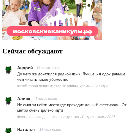
Сейчас обсуждают
Андрей
12 часов назад
До чего же докатился родной язык. Лучше б я сдох раньше,
чем читать такое убожество
Китай-город пешком: старые улицы, храмы и Зарядье
Алиса
17 часов назад
Не смогли найти место где проходит данный фестиваль! От
метро очень далеко идти
Фестиваль ландшафтного искусства «Сады и люди» 2026
Наталья
24 часа назад