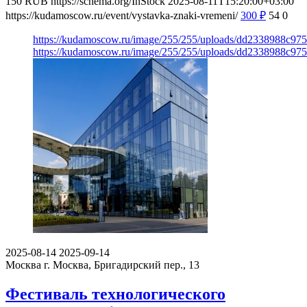
150
RUB
https://schema.org/InStock
2025-08-11T15:20:00+03:00
https://kudamoscow.ru/event/vystavka-znaki-vremeni/
300
₽
54
0
https://kudamoscow.ru/image/255/255/uploads/dd2338988c9
https://kudamoscow.ru/image/255/255/uploads/dd2338988c9
2025-08-14
2025-09-14
Москва
г. Москва, Бригадирский пер., 13
Фестиваль технологического