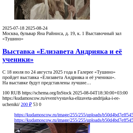
2025-07-18
2025-08-24
Москва, бульвар Яна Райниса, д. 19, к. 1
Выставочный зал
«Тушино»
Выставка «Елизавета Андрияка и её
ученики»
С 18 июля по 24 августа 2025 года в Галерее «Тушино»
пройдет выставка «Елизавета Андрияка и её ученики».
На выставке будут представлены лучшие…
100
RUB
https://schema.org/InStock
2025-08-04T18:30:00+03:00
https://kudamoscow.ru/event/vystavka-elizaveta-andrijaka-i-ee-
ucheniki/
200
₽
53
0
https://kudamoscow.ru/image/255/255/uploads/b50d4bd7eff5
https://kudamoscow.ru/image/255/255/uploads/b50d4bd7eff5