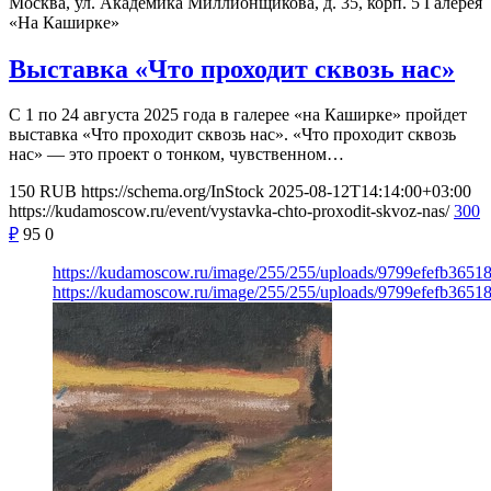
Москва, ул. Академика Миллионщикова, д. 35, корп. 5
Галерея
«На Каширке»
Выставка «Что проходит сквозь нас»
С 1 по 24 августа 2025 года в галерее «на Каширке» пройдет
выставка «Что проходит сквозь нас». «Что проходит сквозь
нас» — это проект о тонком, чувственном…
150
RUB
https://schema.org/InStock
2025-08-12T14:14:00+03:00
https://kudamoscow.ru/event/vystavka-chto-proxodit-skvoz-nas/
300
₽
95
0
https://kudamoscow.ru/image/255/255/uploads/9799efefb365
https://kudamoscow.ru/image/255/255/uploads/9799efefb365