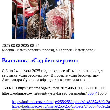
2025-08-08
2025-08-24
Москва, Измайловский проезд, 4
Галерея «Измайлово»
Выставка «Сад бессмертия»
С 8 по 24 августа 2025 года в галерее «Измайлово» пройдет
выставка «Сад бессмертия». В проекте «Сад бессмертия»
Александра Суворова обращается к теме сада как…
150
RUB
https://schema.org/InStock
2025-08-11T15:27:00+03:00
https://kudamoscow.ru/event/vystavka-sad-bessmertija/
300
₽
105
0
https://kudamoscow.ru/image/255/255/uploads/d4635746d9c2
https://kudamoscow.ru/image/255/255/uploads/d4635746d9c2