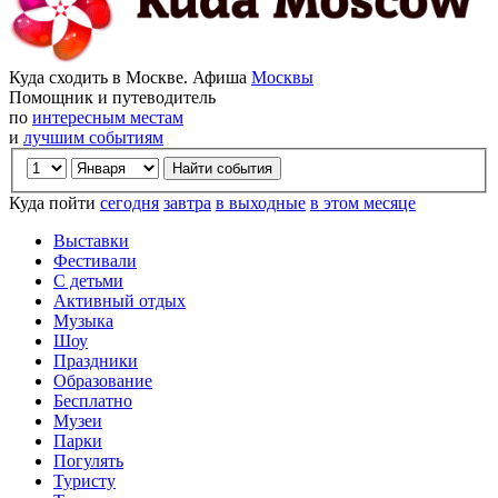
Куда сходить в Москве. Афиша
Москвы
Помощник и путеводитель
по
интересным местам
и
лучшим событиям
Куда пойти
сегодня
завтра
в выходные
в этом месяце
Выставки
Фестивали
С детьми
Активный отдых
Музыка
Шоу
Праздники
Образование
Бесплатно
Музеи
Парки
Погулять
Туристу