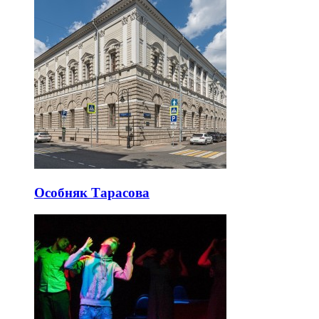
Особняк Тарасова