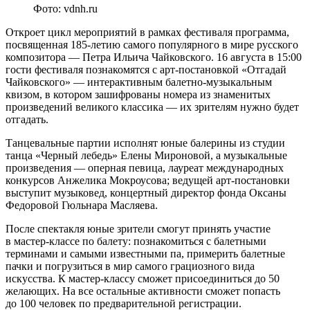
Фото: vdnh.ru
Откроет цикл мероприятий в рамках фестиваля программа,
посвященная 185-летию самого популярного в мире русского
композитора — Петра Ильича Чайковского. 16 августа в 15:00
гости фестиваля познакомятся с арт-постановкой «Отгадай
Чайковского» — интерактивным балетно-музыкальным
квизом, в котором зашифрованы номера из знаменитых
произведений великого классика — их зрителям нужно будет
отгадать.
Танцевальные партии исполнят юные балерины из студии
танца «Черный лебедь» Елены Мироновой, а музыкальные
произведения — оперная певица, лауреат международных
конкурсов Анжелика Мокроусова; ведущей арт-постановки
выступит музыковед, концертный директор фонда Оксаны
Федоровой Гюльнара Масляева.
После спектакля юные зрители смогут принять участие
в мастер-классе по балету: познакомиться с балетными
терминами и самыми известными па, примерить балетные
пачки и погрузиться в мир самого грациозного вида
искусства. К мастер-классу сможет присоединиться до 50
желающих. На все остальные активности сможет попасть
до 100 человек по предварительной регистрации.