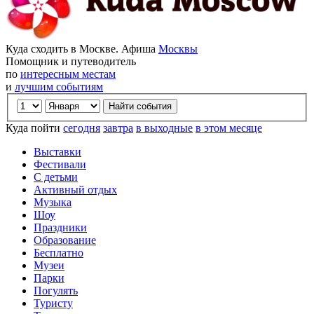
Куда сходить в Москве. Афиша
Москвы
Помощник и путеводитель
по
интересным местам
и
лучшим событиям
Куда пойти
сегодня
завтра
в выходные
в этом месяце
Выставки
Фестивали
С детьми
Активный отдых
Музыка
Шоу
Праздники
Образование
Бесплатно
Музеи
Парки
Погулять
Туристу