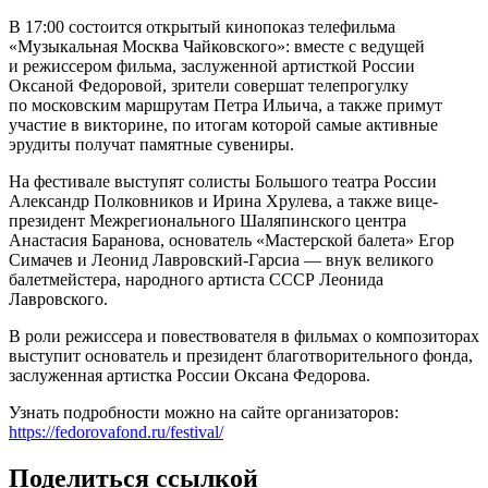
В 17:00 состоится открытый кинопоказ телефильма
«Музыкальная Москва Чайковского»: вместе с ведущей
и режиссером фильма, заслуженной артисткой России
Оксаной Федоровой, зрители совершат телепрогулку
по московским маршрутам Петра Ильича, а также примут
участие в викторине, по итогам которой самые активные
эрудиты получат памятные сувениры.
На фестивале выступят солисты Большого театра России
Александр Полковников и Ирина Хрулева, а также вице-
президент Межрегионального Шаляпинского центра
Анастасия Баранова, основатель «Мастерской балета» Егор
Симачев и Леонид Лавровский-Гарсиа — внук великого
балетмейстера, народного артиста СССР Леонида
Лавровского.
В роли режиссера и повествователя в фильмах о композиторах
выступит основатель и президент благотворительного фонда,
заслуженная артистка России Оксана Федорова.
Узнать подробности можно на сайте организаторов:
https://fedorovafond.ru/festival/
Поделиться ссылкой