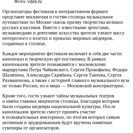
Фото: vdnh.ru
Организаторы фестиваля в интерактивном формате
представят москвичам и гостям столицы музыкальное
путешествие по Москве сквозь призму творчества великих
русских классиков. Вместе с известными артистами,
музыковедами и деятелями искусства зрители узнают массу
интересного о взлетах и провалах мировых шедевров,
созданных в столице.
Каждое мероприятие фестиваля включает в себя две части:
кинопоказ и творческую арт-постановку. В рамках
кинопоказов зрители познакомятся с московскими
маршрутами Петра Чайковского, Сергея Прокофьева, Федора
Шаляпина, Александра Скрябина, Сергея Танеева, Сергея
Рахманинова, а также с историей главного музыкального вуза
не только России, но и мира — Московской консерватории.
Кроме того, гости узнают тайны музыкальных театров
и имена главных меценатов столицы, благодаря которым
были созданы шедевры национальной культуры. После
кинопоказов зрители смогут принять участие
в познавательных викторинах, по итогам которых самым
активным и эрудированным будут вручены памятные
сувениры от организаторов.