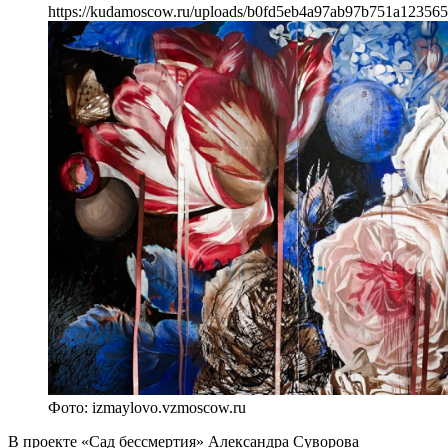
https://kudamoscow.ru/uploads/b0fd5eb4a97ab97b751a12356
Фото: izmaylovo.vzmoscow.ru
В проекте «Сад бессмертия» Александра Суворова