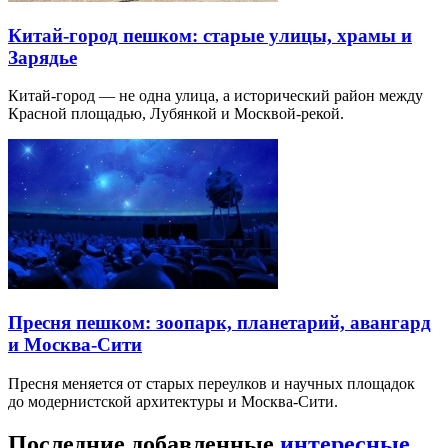
Китай-город пешком: старые улицы, храмы и
Зарядье
Китай-город — не одна улица, а исторический район между
Красной площадью, Лубянкой и Москвой-рекой.
Пресня пешком: зоопарк, планетарий, авангард
и Москва-Сити
Пресня меняется от старых переулков и научных площадок
до модернистской архитектуры и Москва-Сити.
Последние добавленные
интересные