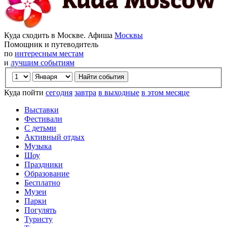
Куда сходить в Москве. Афиша
Москвы
Помощник и путеводитель
по
интересным местам
и
лучшим событиям
Куда пойти
сегодня
завтра
в выходные
в этом месяце
Выставки
Фестивали
С детьми
Активный отдых
Музыка
Шоу
Праздники
Образование
Бесплатно
Музеи
Парки
Погулять
Туристу