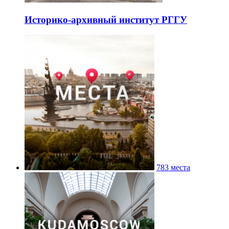
Историко-архивный институт РГГУ
783 места