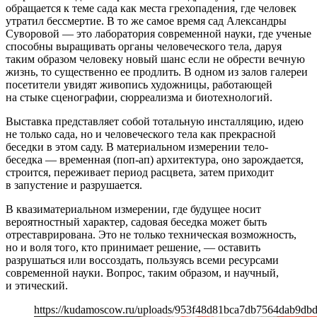
обращается к теме сада как места грехопадения, где человек
утратил бессмертие. В то же самое время сад Александры
Суворовой — это лаборатория современной науки, где ученые
способны выращивать органы человеческого тела, даруя
таким образом человеку новый шанс если не обрести вечную
жизнь, то существенно ее продлить. В одном из залов галереи
посетители увидят живопись художницы, работающей
на стыке сценографии, сюрреализма и биотехнологий.
Выставка представляет собой тотальную инсталляцию, идею
не только сада, но и человеческого тела как прекрасной
беседки в этом саду. В материальном измерении тело-
беседка — временная (поп-ап) архитектура, оно зарождается,
строится, переживает период расцвета, затем приходит
в запустение и разрушается.
В квазиматериальном измерении, где будущее носит
вероятностный характер, садовая беседка может быть
отреставрирована. Это не только техническая возможность,
но и воля того, кто принимает решение, — оставить
разрушаться или воссоздать, пользуясь всеми ресурсами
современной науки. Вопрос, таким образом, и научный,
и этический.
https://kudamoscow.ru/uploads/953f48d81bca7db7564dab9db