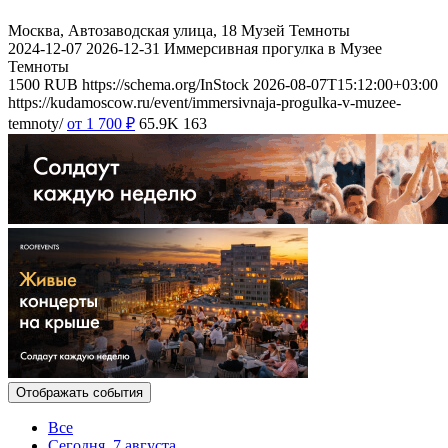
Москва, Автозаводская улица, 18
Музей Темноты
2024-12-07
2026-12-31
Иммерсивная прогулка в Музее
Темноты
1500
RUB
https://schema.org/InStock
2026-08-07T15:12:00+03:00
https://kudamoscow.ru/event/immersivnaja-progulka-v-muzee-
temnoty/
от 1 700
₽
65.9K
163
Отображать события
Все
Сегодня, 7 августа