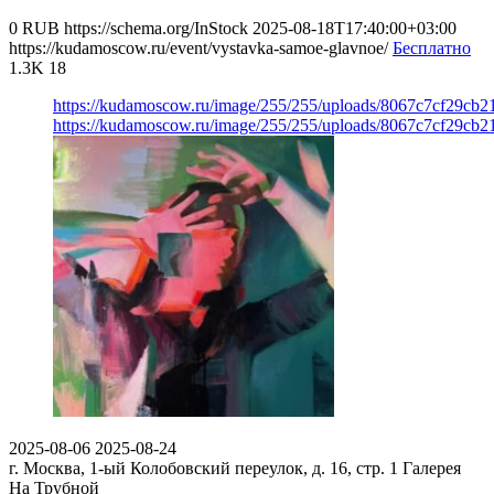
0
RUB
https://schema.org/InStock
2025-08-18T17:40:00+03:00
https://kudamoscow.ru/event/vystavka-samoe-glavnoe/
Бесплатно
1.3K
18
https://kudamoscow.ru/image/255/255/uploads/8067c7cf29cb
https://kudamoscow.ru/image/255/255/uploads/8067c7cf29cb
2025-08-06
2025-08-24
г. Москва, 1-ый Колобовский переулок, д. 16, стр. 1
Галерея
На Трубной