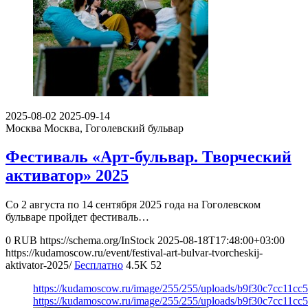
2025-08-02
2025-09-14
Москва
Москва, Гоголевский бульвар
Фестиваль «Арт-бульвар. Творческий
активатор» 2025
Со 2 августа по 14 сентября 2025 года на Гоголевском
бульваре пройдет фестиваль…
0
RUB
https://schema.org/InStock
2025-08-18T17:48:00+03:00
https://kudamoscow.ru/event/festival-art-bulvar-tvorcheskij-
aktivator-2025/
Бесплатно
4.5K
52
https://kudamoscow.ru/image/255/255/uploads/b9f30c7cc11c
https://kudamoscow.ru/image/255/255/uploads/b9f30c7cc11c