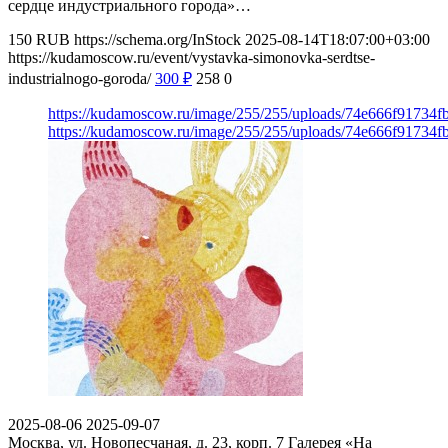
сердце индустриального города»…
150
RUB
https://schema.org/InStock
2025-08-14T18:07:00+03:00
https://kudamoscow.ru/event/vystavka-simonovka-serdtse-
industrialnogo-goroda/
300
₽
258
0
https://kudamoscow.ru/image/255/255/uploads/74e666f9173
https://kudamoscow.ru/image/255/255/uploads/74e666f9173
2025-08-06
2025-09-07
Москва, ул. Новопесчаная, д. 23, корп. 7
Галерея «На