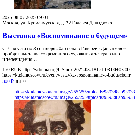
2025-08-07
2025-09-03
Москва, ул. Кременчугская, д. 22
Галерея Давыдково
Выставка «Воспоминание о будущем»
С 7 августа по 3 сентября 2025 года в Галерее «Давыдково»
пройдет выставка современного художника театра, кино
и телевидения…
150
RUB
https://schema.org/InStock
2025-08-18T21:08:00+03:00
https://kudamoscow.ru/event/vystavka-vospominanie-o-buduschem/
300
₽
381
0
https://kudamoscow.ru/image/255/255/uploads/9893d8ab9393
https://kudamoscow.ru/image/255/255/uploads/9893d8ab9393