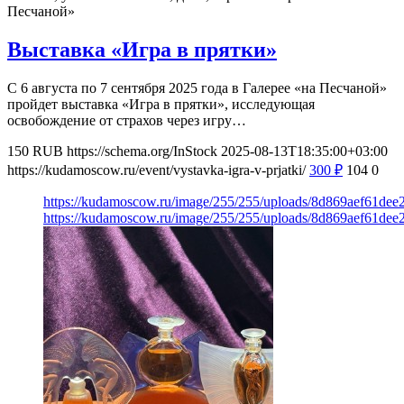
Песчаной»
Выставка «Игра в прятки»
С 6 августа по 7 сентября 2025 года в Галерее «на Песчаной»
пройдет выставка «Игра в прятки», исследующая
освобождение от страхов через игру…
150
RUB
https://schema.org/InStock
2025-08-13T18:35:00+03:00
https://kudamoscow.ru/event/vystavka-igra-v-prjatki/
300
₽
104
0
https://kudamoscow.ru/image/255/255/uploads/8d869aef61de
https://kudamoscow.ru/image/255/255/uploads/8d869aef61de