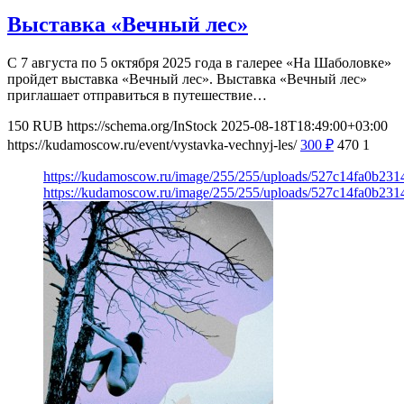
Выставка «Вечный лес»
С 7 августа по 5 октября 2025 года в галерее «На Шаболовке»
пройдет выставка «Вечный лес». Выставка «Вечный лес»
приглашает отправиться в путешествие…
150
RUB
https://schema.org/InStock
2025-08-18T18:49:00+03:00
https://kudamoscow.ru/event/vystavka-vechnyj-les/
300
₽
470
1
https://kudamoscow.ru/image/255/255/uploads/527c14fa0b23
https://kudamoscow.ru/image/255/255/uploads/527c14fa0b23