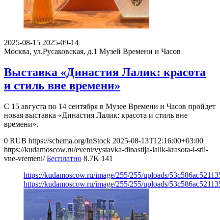
2025-08-15
2025-09-14
Москва, ул.Русаковская, д.1
Музей Времени и Часов
Выставка «Династия Лалик: красота
и стиль вне времени»
С 15 августа по 14 сентября в Музее Времени и Часов пройдет
новая выставка «Династия Лалик: красота и стиль вне
времени».
0
RUB
https://schema.org/InStock
2025-08-13T12:16:00+03:00
https://kudamoscow.ru/event/vystavka-dinastija-lalik-krasota-i-stil-
vne-vremeni/
Бесплатно
8.7K
141
https://kudamoscow.ru/image/255/255/uploads/53c586ac5211
https://kudamoscow.ru/image/255/255/uploads/53c586ac5211