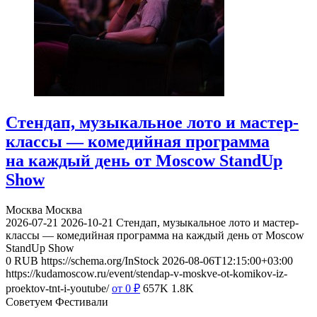
Стендап, музыкальное лото и мастер-
классы — комедийная программа
на каждый день от Moscow StandUp
Show
Москва
Москва
2026-07-21
2026-10-21
Стендап, музыкальное лото и мастер-
классы — комедийная программа на каждый день от Moscow
StandUp Show
0
RUB
https://schema.org/InStock
2026-08-06T12:15:00+03:00
https://kudamoscow.ru/event/stendap-v-moskve-ot-komikov-iz-
proektov-tnt-i-youtube/
от 0
₽
657K
1.8K
Советуем Фестивали