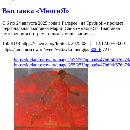
Выставка «МногиЯ»
С 6 по 24 августа 2025 года в Галерее «на Трубной» пройдет
персональная выставка Марии Сайко «многиЯ». Выставка —
путешествия по трём этапам самопознания:…
150
RUB
https://schema.org/InStock
2025-08-15T12:12:00+03:00
https://kudamoscow.ru/event/vystavka-mnogija/
300
₽
72
0
https://kudamoscow.ru/image/255/255/uploads/47b694f676c7
https://kudamoscow.ru/image/255/255/uploads/47b694f676c7