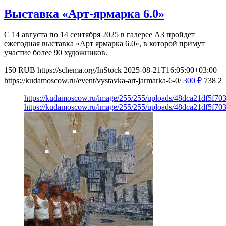
Выставка «Арт-ярмарка 6.0»
С 14 августа по 14 сентября 2025 в галерее А3 пройдет
ежегодная выставка «Арт ярмарка 6.0», в которой примут
участие более 90 художников.
150
RUB
https://schema.org/InStock
2025-08-21T16:05:00+03:00
https://kudamoscow.ru/event/vystavka-art-jarmarka-6-0/
300
₽
738
2
https://kudamoscow.ru/image/255/255/uploads/48dca21df5f7
https://kudamoscow.ru/image/255/255/uploads/48dca21df5f7