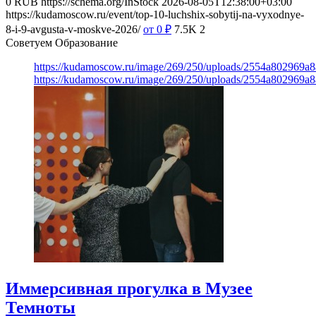
0
RUB
https://schema.org/InStock
2026-08-05T12:38:00+03:00
https://kudamoscow.ru/event/top-10-luchshix-sobytij-na-vyxodnye-
8-i-9-avgusta-v-moskve-2026/
от 0
₽
7.5K
2
Советуем Образование
https://kudamoscow.ru/image/269/250/uploads/2554a802969
https://kudamoscow.ru/image/269/250/uploads/2554a802969
Иммерсивная прогулка в Музее
Темноты