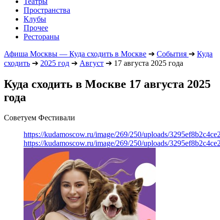
Театры
Пространства
Клубы
Прочее
Рестораны
Афиша Москвы — Куда сходить в Москве
➔
События
➔
Куда
сходить
➔
2025 год
➔
Август
➔
17 августа 2025 года
Куда сходить в Москве 17 августа 2025
года
Советуем Фестивали
https://kudamoscow.ru/image/269/250/uploads/3295ef8b2c4ce
https://kudamoscow.ru/image/269/250/uploads/3295ef8b2c4ce