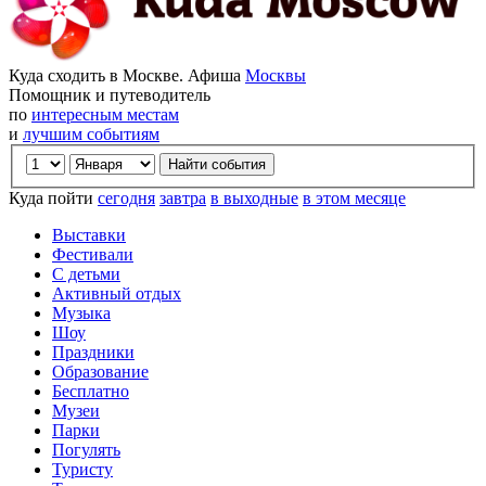
Куда сходить в Москве. Афиша
Москвы
Помощник и путеводитель
по
интересным местам
и
лучшим событиям
Куда пойти
сегодня
завтра
в выходные
в этом месяце
Выставки
Фестивали
С детьми
Активный отдых
Музыка
Шоу
Праздники
Образование
Бесплатно
Музеи
Парки
Погулять
Туристу