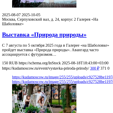
2025-08-07
2025-10-05
Москва, Серпуховский вал, д. 24, корпус 2
Галерея «На
Шаболовке»
Выставка «Природа природы»
С 7 августа по 5 октября 2025 года в Галерее «на Шаболовке»
пройдет выставка «Природа природы». Авангард часто
ассоциируется с футуризмом…
150
RUB
https://schema.org/InStock
2025-08-18T18:43:00+03:00
https://kudamoscow.ru/event/vystavka-priroda-prirody/
300
₽
371
0
https://kudamoscow.ru/image/255/255/uploads/c927528be11
https://kudamoscow.ru/image/255/255/uploads/c927528be11