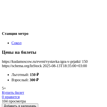
Станция метро
Сокол
Цены на билеты
https://kudamoscow.ru/event/vystavka-igra-v-prjatki/
150
https://schema.org/InStock
2025-08-13T18:35:00+03:00
Льготный:
150
₽
Взрослый:
300
₽
5+
Купить билет
0 нравится
104
просмотра
Добавить в календарь