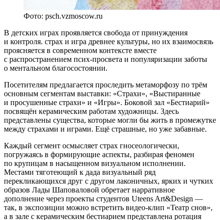
Фото: psch.vzmoscow.ru
В детских играх проявляется свобода от принуждения
и контроля. страх и игра древнее культуры, но их взаимосвязь
проясняется в современном контексте вместе
с распространением псих-просвета и популяризации заботы
о ментальном благосостоянии.
Посетителям предлагается проследить метаморфозу по трём
основным сегментам выставки: «Страхи», «Выстиранные
и просушенные страхи» и «Игры». Боковой зал «Бестиарий»
посвящён керамическим работам художницы. Здесь
представлены существа, которые могли бы жить в промежутке
между страхами и играми. Ещё страшные, но уже забавные.
Каждый сегмент осмысляет страх гносеологически,
погружаясь в формирующие аспекты, разбирая феномен
по крупицам в насыщенном визуальном исполнении.
Местами тяготеющий к дада визуальный ряд
перекликающихся друг с другом лаконичных, ярких и чутких
образов Лады Шаповаловой обретает нарративное
дополнение через проекты студентов Uteens Art&Design —
так, в экспозиции можно встретить видео-клип «Театр снов»,
а в зале с керамическим бестиарием представлена ротация