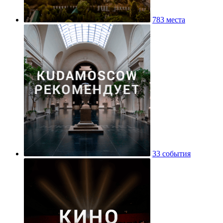
783 места
33 события