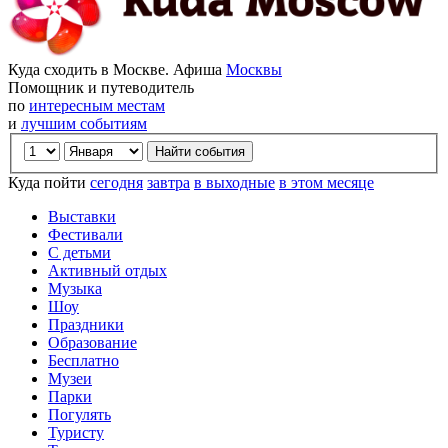
Куда сходить в Москве. Афиша
Москвы
Помощник и путеводитель
по
интересным местам
и
лучшим событиям
Куда пойти
сегодня
завтра
в выходные
в этом месяце
Выставки
Фестивали
С детьми
Активный отдых
Музыка
Шоу
Праздники
Образование
Бесплатно
Музеи
Парки
Погулять
Туристу