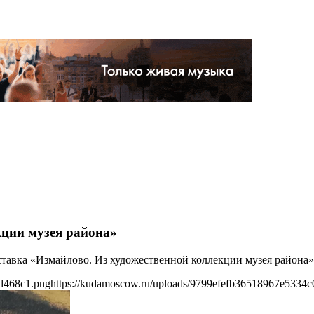
кции музея района»
ыставка «Измайлово. Из художественной коллекции музея района»
5d468c1.png
https://kudamoscow.ru/uploads/9799efefb36518967e5334