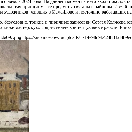
 с начала 2024 года. На данный момент в него входят около ст
локальному принципу: все предметы связаны с районом. Измайло
ты художников, живших в Измайлове и постоянно работавших на
о, безусловно, тонкие и лиричные зарисовки Сергея Колчеева (
айлове мастерскую; современные концептуальные работы Елизав
e8da09c.png
https://kudamoscow.ru/uploads/1714e98d9b424883af4b9e