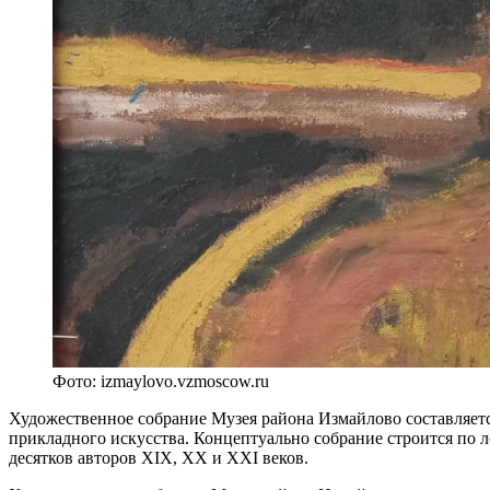
Фото: izmaylovo.vzmoscow.ru
Художественное собрание Музея района Измайлово составляется
прикладного искусства. Концептуально собрание строится по л
десятков авторов ХIХ, ХХ и ХХI веков.