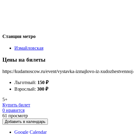
Станция метро
Измайловская
Цены на билеты
https://kudamoscow.ru/event/vystavka-izmajlovo-iz-xudozhestvennoj-k
Льготный:
150
₽
Взрослый:
300
₽
5+
Купить билет
0 нравится
61
просмотр
Добавить в календарь
Google Calendar