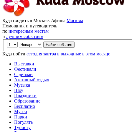
Куда сходить в Москве. Афиша
Москвы
Помощник и путеводитель
по
интересным местам
и
лучшим событиям
Куда пойти
сегодня
завтра
в выходные
в этом месяце
Выставки
Фестивали
С детьми
Активный отдых
Музыка
Шоу
Праздники
Образование
Бесплатно
Музеи
Парки
Погулять
Туристу