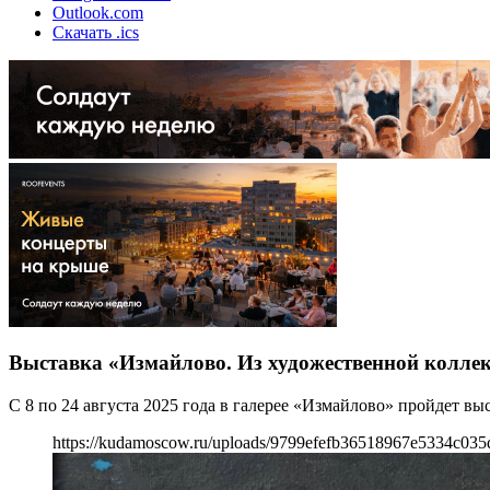
Outlook.com
Скачать .ics
Выставка «Измайлово. Из художественной колле
С 8 по 24 августа 2025 года в галерее «Измайлово» пройдет в
https://kudamoscow.ru/uploads/9799efefb36518967e5334c03