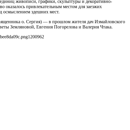
а единиц живописи, графики, скульптуры и декоративно-
во оказалось привлекательным местом для заезжих
д осмыслением здешних мест.
священника о. Сергия) — в прошлом жителя дач Измайловского
еты Земляновой, Евгения Погорелова и Валерия Чтака.
cbee8da09c.png
1200
962