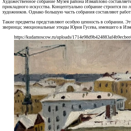
Художественное собрание Музея района Измайлово составляется
прикладного искусства. Концептуально собрание строится по 
художников. Однако большую часть собрания составляют рабо
Такие предметы представляют особую ценность в собрании. Эт
зверинца; эмоциональные этюды Юрия Гусева, имевшего в Изм
https://kudamoscow.ru/uploads/1714e98d9b424883af4b9ecbe