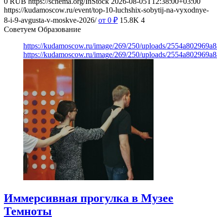
0
RUB
https://schema.org/InStock
2026-08-05T12:38:00+03:00
https://kudamoscow.ru/event/top-10-luchshix-sobytij-na-vyxodnye-
8-i-9-avgusta-v-moskve-2026/
от 0
₽
15.8K
4
Советуем Образование
https://kudamoscow.ru/image/269/250/uploads/2554a802969
https://kudamoscow.ru/image/269/250/uploads/2554a802969
Иммерсивная прогулка в Музее
Темноты