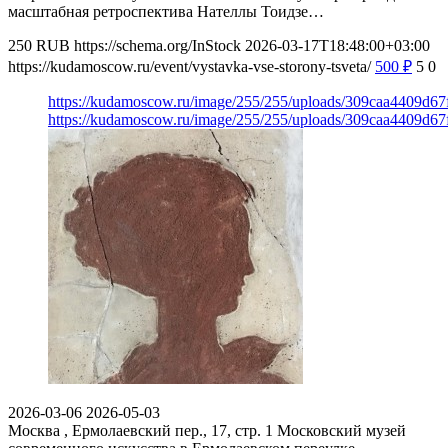
масштабная ретроспектива Нателлы Тоидзе…
250
RUB
https://schema.org/InStock
2026-03-17T18:48:00+03:00
https://kudamoscow.ru/event/vystavka-vse-storony-tsveta/
500
₽
5
0
https://kudamoscow.ru/image/255/255/uploads/309caa4409d6
https://kudamoscow.ru/image/255/255/uploads/309caa4409d6
2026-03-06
2026-05-03
Москва , Ермолаевский пер., 17, стр. 1
Московский музей