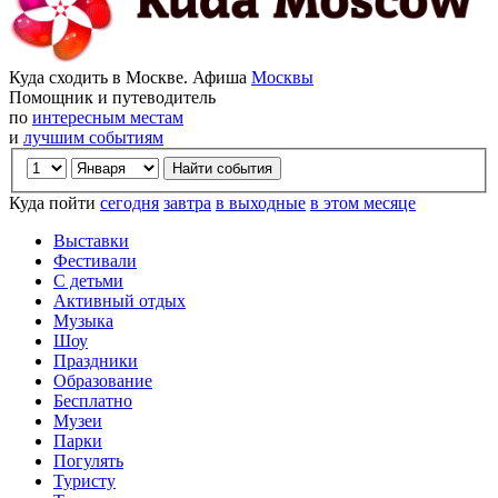
Куда сходить в Москве. Афиша
Москвы
Помощник и путеводитель
по
интересным местам
и
лучшим событиям
Куда пойти
сегодня
завтра
в выходные
в этом месяце
Выставки
Фестивали
С детьми
Активный отдых
Музыка
Шоу
Праздники
Образование
Бесплатно
Музеи
Парки
Погулять
Туристу