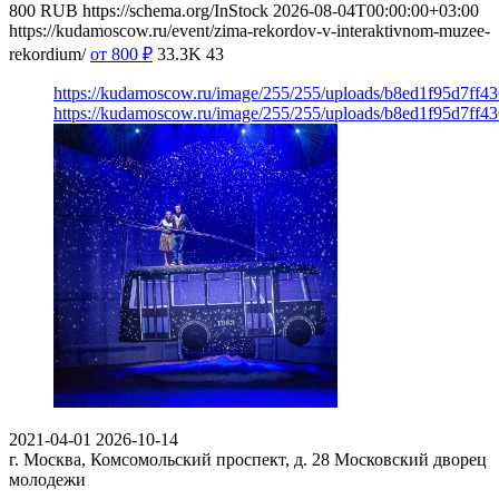
800
RUB
https://schema.org/InStock
2026-08-04T00:00:00+03:00
https://kudamoscow.ru/event/zima-rekordov-v-interaktivnom-muzee-
rekordium/
от 800
₽
33.3K
43
https://kudamoscow.ru/image/255/255/uploads/b8ed1f95d7ff
https://kudamoscow.ru/image/255/255/uploads/b8ed1f95d7ff
2021-04-01
2026-10-14
г. Москва, Комсомольский проспект, д. 28
Московский дворец
молодежи