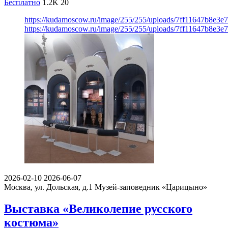
Бесплатно
1.2K
20
https://kudamoscow.ru/image/255/255/uploads/7ff11647b8e3
https://kudamoscow.ru/image/255/255/uploads/7ff11647b8e3
2026-02-10
2026-06-07
Москва, ул. Дольская, д.1
Музей-заповедник «Царицыно»
Выставка «Великолепие русского
костюма»