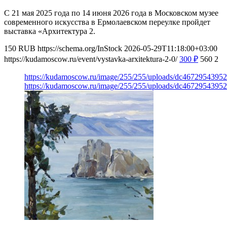
С 21 мая 2025 года по 14 июня 2026 года в Московском музее
современного искусства в Ермолаевском переулке пройдет
выставка «Архитектура 2.
150
RUB
https://schema.org/InStock
2026-05-29T11:18:00+03:00
https://kudamoscow.ru/event/vystavka-arxitektura-2-0/
300
₽
560
2
https://kudamoscow.ru/image/255/255/uploads/dc467295439
https://kudamoscow.ru/image/255/255/uploads/dc467295439