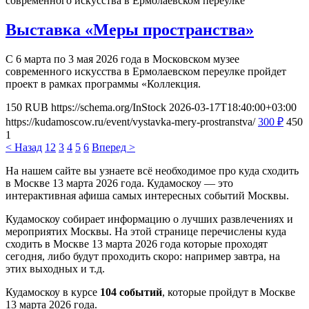
современного искусства в Ермолаевском переулке
Выставка «Меры пространства»
С 6 марта по 3 мая 2026 года в Московском музее
современного искусства в Ермолаевском переулке пройдет
проект в рамках программы «Коллекция.
150
RUB
https://schema.org/InStock
2026-03-17T18:40:00+03:00
https://kudamoscow.ru/event/vystavka-mery-prostranstva/
300
₽
450
1
< Назад
1
2
3
4
5
6
Вперед >
На нашем сайте вы узнаете всё необходимое про куда сходить
в Москве 13 марта 2026 года. Кудамоскоу — это
интерактивная афиша самых интересных событий Москвы.
Кудамоскоу собирает информацию о лучших развлечениях и
мероприятих Москвы. На этой странице перечислены куда
сходить в Москве 13 марта 2026 года которые проходят
сегодня, либо будут проходить скоро: например завтра, на
этих выходных и т.д.
Кудамоскоу в курсе
104 событий
, которые пройдут в Москве
13 марта 2026 года.