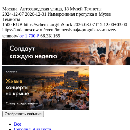
Москва, Автозаводская улица, 18
Музей Темноты
2024-12-07
2026-12-31
Иммерсивная прогулка в Музее
Темноты
1500
RUB
https://schema.org/InStock
2026-08-07T15:12:00+03:00
https://kudamoscow.ru/event/immersivnaja-progulka-v-muzee-
temnoty/
от 1 700
₽
66.3K
165
Отображать события
Все
Сегодня, 9 августа