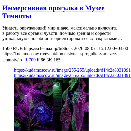
Иммерсивная прогулка в Музее
Темноты
Увидеть окружающий мир иначе, максимально включить
в работу все органы чувств, помимо зрения и обрести
уникальную способность ориентироваться «с закрытыми…
1500
RUB
https://schema.org/InStock
2026-08-07T15:12:00+03:00
https://kudamoscow.ru/event/immersivnaja-progulka-v-muzee-
temnoty/
от 1 700
₽
66.3K
165
https://kudamoscow.ru/image/255/255/uploads/d14c2a803139
https://kudamoscow.ru/image/255/255/uploads/d14c2a803139