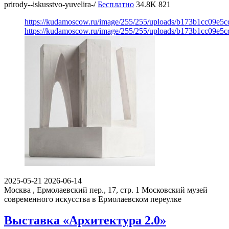
prirody--iskusstvo-yuvelira-/
Бесплатно
34.8K
821
https://kudamoscow.ru/image/255/255/uploads/b173b1cc09e5
https://kudamoscow.ru/image/255/255/uploads/b173b1cc09e5
2025-05-21
2026-06-14
Москва , Ермолаевский пер., 17, стр. 1
Московский музей
современного искусства в Ермолаевском переулке
Выставка «Архитектура 2.0»