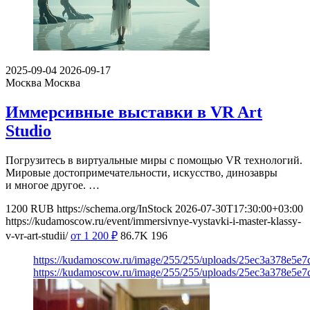
2025-09-04
2026-09-17
Москва
Москва
Иммерсивные выставки в VR Art
Studio
Погрузитесь в виртуальные миры с помощью VR технологий.
Мировые достопримечательности, искусство, динозавры
и многое другое. …
1200
RUB
https://schema.org/InStock
2026-07-30T17:30:00+03:00
https://kudamoscow.ru/event/immersivnye-vystavki-i-master-klassy-
v-vr-art-studii/
от 1 200
₽
86.7K
196
https://kudamoscow.ru/image/255/255/uploads/25ec3a378e5
https://kudamoscow.ru/image/255/255/uploads/25ec3a378e5