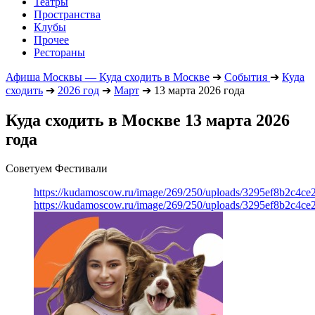
Театры
Пространства
Клубы
Прочее
Рестораны
Афиша Москвы — Куда сходить в Москве
➔
События
➔
Куда
сходить
➔
2026 год
➔
Март
➔
13 марта 2026 года
Куда сходить в Москве 13 марта 2026
года
Советуем Фестивали
https://kudamoscow.ru/image/269/250/uploads/3295ef8b2c4ce
https://kudamoscow.ru/image/269/250/uploads/3295ef8b2c4ce