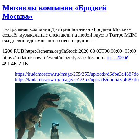
Мюзиклы компании «Бродвей
Москва»
Театральная компания Дмитрия Богачёва «Бродвей Москва»
создаёт музыкальные спектакли на любой вкус: в Театре МДМ
ежедневно идёт мюзикл из песен группы…
1200
RUB
https://schema.org/InStock
2026-08-03T00:00:00+03:00
https://kudamoscow.ru/event/mjuzikly-v-teatre-mdm/
от 1 200
₽
491.4K
2.1K
https://kudamoscow.ru/image/255/255/uploads/d6dba3a4687d
https://kudamoscow.ru/image/255/255/uploads/d6dba3a4687d