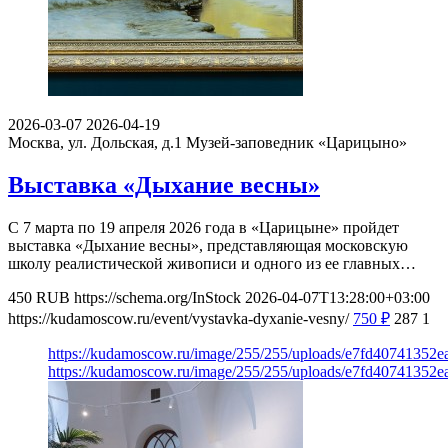
2026-03-07
2026-04-19
Москва, ул. Дольская, д.1
Музей-заповедник «Царицыно»
Выставка «Дыхание весны»
С 7 марта по 19 апреля 2026 года в «Царицыне» пройдет
выставка «Дыхание весны», представляющая московскую
школу реалистической живописи и одного из ее главных…
450
RUB
https://schema.org/InStock
2026-04-07T13:28:00+03:00
https://kudamoscow.ru/event/vystavka-dyxanie-vesny/
750
₽
287
1
https://kudamoscow.ru/image/255/255/uploads/e7fd40741352
https://kudamoscow.ru/image/255/255/uploads/e7fd40741352