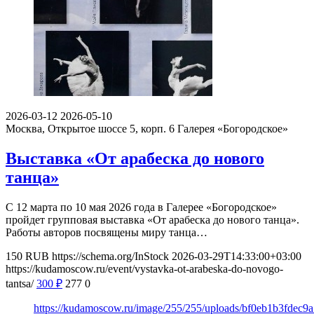
2026-03-12
2026-05-10
Москва, Открытое шоссе 5, корп. 6
Галерея «Богородское»
Выставка «От арабеска до нового
танца»
С 12 марта по 10 мая 2026 года в Галерее «Богородское»
пройдет групповая выставка «От арабеска до нового танца».
Работы авторов посвящены миру танца…
150
RUB
https://schema.org/InStock
2026-03-29T14:33:00+03:00
https://kudamoscow.ru/event/vystavka-ot-arabeska-do-novogo-
tantsa/
300
₽
277
0
https://kudamoscow.ru/image/255/255/uploads/bf0eb1b3fdec9