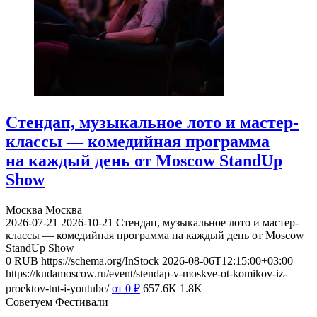
Стендап, музыкальное лото и мастер-
классы — комедийная программа
на каждый день от Moscow StandUp
Show
Москва
Москва
2026-07-21
2026-10-21
Стендап, музыкальное лото и мастер-
классы — комедийная программа на каждый день от Moscow
StandUp Show
0
RUB
https://schema.org/InStock
2026-08-06T12:15:00+03:00
https://kudamoscow.ru/event/stendap-v-moskve-ot-komikov-iz-
proektov-tnt-i-youtube/
от 0
₽
657.6K
1.8K
Советуем Фестивали