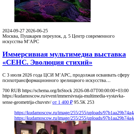
2024-09-27
2026-06-25
Москва, Пушкарев переулок, д. 5
Центр современного
искусства М’АРС
Иммерсивная мультимедиа выставка
«СЕНС. Эволюция стихий»
С 3 июля 2026 года ЦСИ М’АРС, продолжая осваивать сферу
психотрансформационного зрелищного искусства…
700
RUB
https://schema.org/InStock
2026-08-07T00:00:00+03:00
https://kudamoscow.ru/event/immersivnaja-multimedia-vystavka-
sense-geometrija-chuvstv/
от 1 400
₽
95.5K
253
https://kudamoscow.ru/image/255/255/uploads/97b1aa29b74a
https://kudamoscow.ru/image/255/255/uploads/97b1aa29b74a