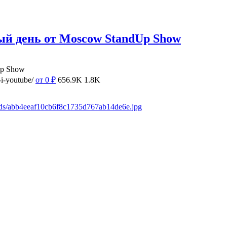
ый день от Moscow StandUp Show
Up Show
i-youtube/
от 0
₽
656.9K
1.8K
ads/abb4eeaf10cb6f8c1735d767ab14de6e.jpg