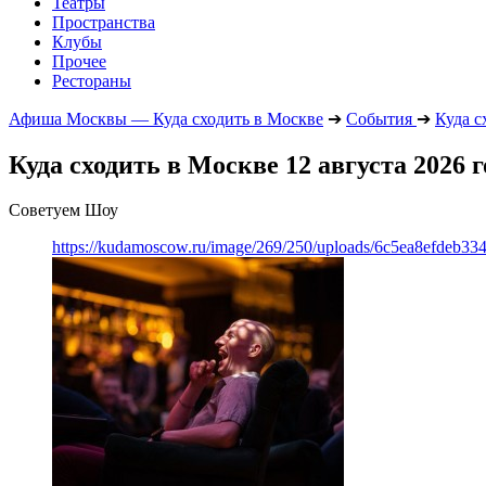
Театры
Пространства
Клубы
Прочее
Рестораны
Афиша Москвы — Куда сходить в Москве
➔
События
➔
Куда с
Куда сходить в Москве 12 августа 2026 г
Советуем Шоу
https://kudamoscow.ru/image/269/250/uploads/6c5ea8efdeb3