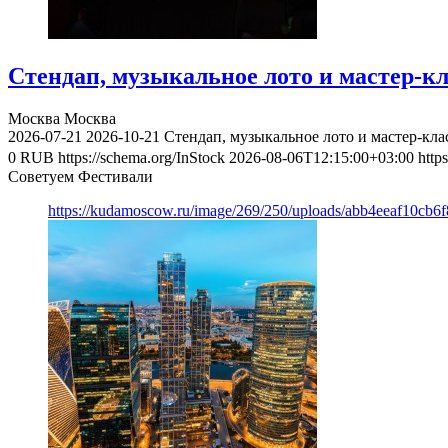
Стендап, музыкальное лото и мастер-к
Москва
Москва
2026-07-21
2026-10-21
Стендап, музыкальное лото и мастер-кл
0
RUB
https://schema.org/InStock
2026-08-06T12:15:00+03:00
http
Советуем Фестивали
https://kudamoscow.ru/image/269/250/uploads/abb4eeaf10cb