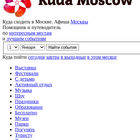
Куда сходить в Москве. Афиша
Москвы
Помощник и путеводитель
по
интересным местам
и
лучшим событиям
Куда пойти
сегодня
завтра
в выходные
в этом месяце
Выставки
Фестивали
С детьми
Активный отдых
Музыка
Шоу
Праздники
Образование
Бесплатно
Музеи
Парки
Погулять
Туристу