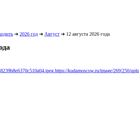
ходить
➔
2026 год
➔
Август
➔
12 августа 2026 года
ода
348239b8e6370c510a04.jpeg
https://kudamoscow.ru/image/269/250/up