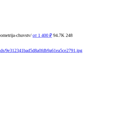
ometrija-chuvstv/
от 1 400
₽
94.7K
248
oads/9e312341bad5d8a0fdb9a61ea5ce2791.jpg