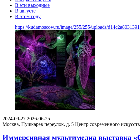
В эти выходные
В августе
В этом году
https://kudamoscow.ru/image/255/255/uploads/d14c2a803139
2024-09-27
2026-06-25
Москва, Пушкарев переулок, д. 5
Центр современного искусст
Иммерсивная мультимедиа выставка «