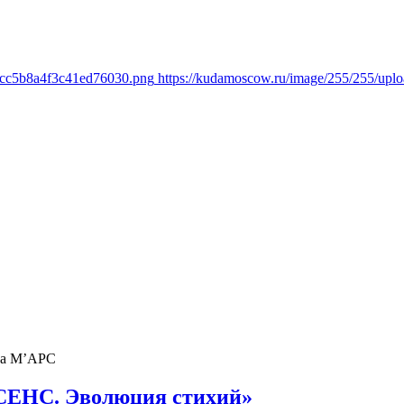
1cc5b8a4f3c41ed76030.png
https://kudamoscow.ru/image/255/255/up
ва М’АРС
СЕНС. Эволюция стихий»