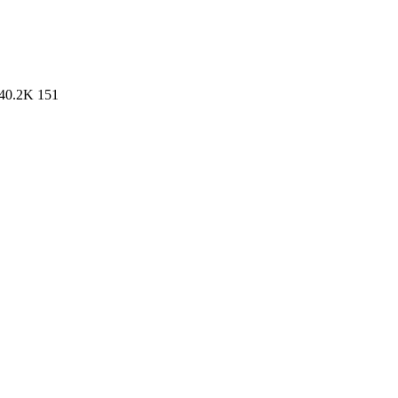
40.2K
151