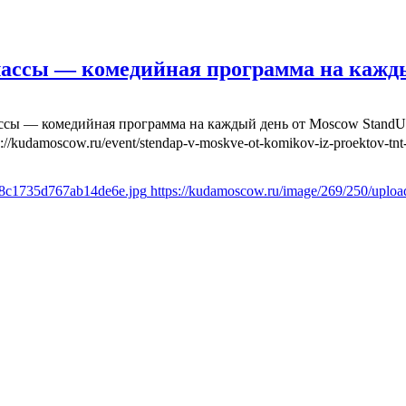
лассы — комедийная программа на кажд
ассы — комедийная программа на каждый день от Moscow Stand
s://kudamoscow.ru/event/stendap-v-moskve-ot-komikov-iz-proektov-tnt-
6f8c1735d767ab14de6e.jpg
https://kudamoscow.ru/image/269/250/uplo