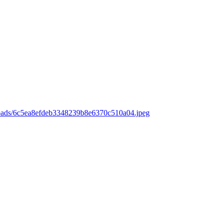
loads/6c5ea8efdeb3348239b8e6370c510a04.jpeg