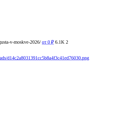
vgusta-v-moskve-2026/
от 0
₽
6.1K
2
loads/d14c2a8031391cc5b8a4f3c41ed76030.png