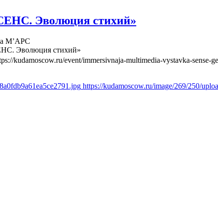
СЕНС. Эволюция стихий»
ва М’АРС
ЕНС. Эволюция стихий»
tps://kudamoscow.ru/event/immersivnaja-multimedia-vystavka-sense-ge
d8a0fdb9a61ea5ce2791.jpg
https://kudamoscow.ru/image/269/250/upl