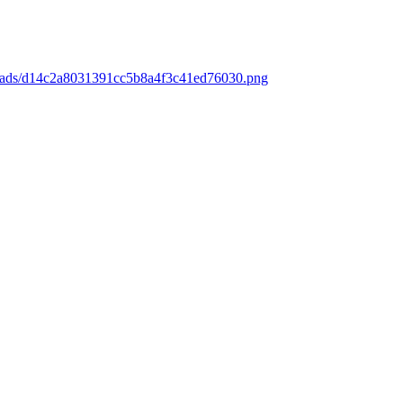
loads/d14c2a8031391cc5b8a4f3c41ed76030.png