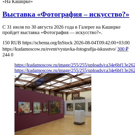
«На Каширке»
Выставка «Фотография – искусство?»
С 31 июля по 30 августа 2026 года в Галерее на Каширке
пройдет выставка «Фотография — искусство?».
150
RUB
https://schema.org/InStock
2026-08-04T09:42:00+03:00
https://kudamoscow.ru/event/vystavka-fotografija-iskusstvo/
300
₽
244
0
https://kudamoscow.ru/image/255/255/uploads/ca34e6bf13e2
https://kudamoscow.ru/image/255/255/uploads/ca34e6bf13e2