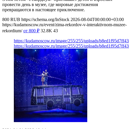
провести день в музее, где мировые достижения
превращаются в настоящее приключение.
800
RUB
https://schema.org/InStock
2026-08-04T00:00:00+03:00
https://kudamoscow.ru/event/zima-rekordov-v-interaktivnom-muzee-
rekordium/
от 800
₽
32.8K
43
https://kudamoscow.ru/image/255/255/uploads/b8ed1f95d7ff
https://kudamoscow.ru/image/255/255/uploads/b8ed1f95d7ff