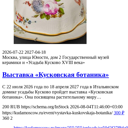
2026-07-22
2027-04-18
Москва, улица Юности, дом 2
Государственный музей
керамики и «Усадьба Кусково XVIII века»
Выставка «Кусковская ботаника»
С 22 июля 2026 года по 18 апреля 2027 года в Итальянском
домике усадьбы Кусково пройдет выставка «Кусковская
ботаника». Она посвящена растительному миру…
200
RUB
https://schema.org/InStock
2026-08-04T11:46:00+03:00
https://kudamoscow.ru/event/vystavka-kuskovskaja-botanika/
300
₽
360
2
https://kudamoscow.ru/image/255/255/uploads/ce50d2f27f8d