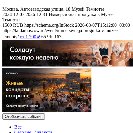
Москва, Автозаводская улица, 18
Музей Темноты
2024-12-07
2026-12-31
Иммерсивная прогулка в Музее
Темноты
1500
RUB
https://schema.org/InStock
2026-08-07T15:12:00+03:00
https://kudamoscow.ru/event/immersivnaja-progulka-v-muzee-
temnoty/
от 1 700
₽
65.9K
163
Отображать события
Все
Сегодня, 7 августа