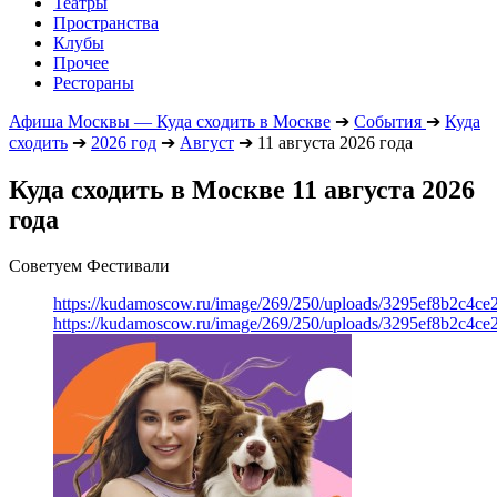
Театры
Пространства
Клубы
Прочее
Рестораны
Афиша Москвы — Куда сходить в Москве
➔
События
➔
Куда
сходить
➔
2026 год
➔
Август
➔
11 августа 2026 года
Куда сходить в Москве 11 августа 2026
года
Советуем Фестивали
https://kudamoscow.ru/image/269/250/uploads/3295ef8b2c4ce
https://kudamoscow.ru/image/269/250/uploads/3295ef8b2c4ce