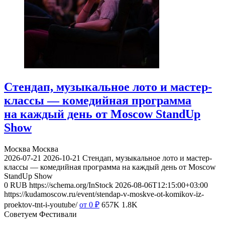
Стендап, музыкальное лото и мастер-
классы — комедийная программа
на каждый день от Moscow StandUp
Show
Москва
Москва
2026-07-21
2026-10-21
Стендап, музыкальное лото и мастер-
классы — комедийная программа на каждый день от Moscow
StandUp Show
0
RUB
https://schema.org/InStock
2026-08-06T12:15:00+03:00
https://kudamoscow.ru/event/stendap-v-moskve-ot-komikov-iz-
proektov-tnt-i-youtube/
от 0
₽
657K
1.8K
Советуем Фестивали