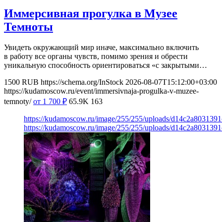
Иммерсивная прогулка в Музее
Темноты
Увидеть окружающий мир иначе, максимально включить
в работу все органы чувств, помимо зрения и обрести
уникальную способность ориентироваться «с закрытыми…
1500
RUB
https://schema.org/InStock
2026-08-07T15:12:00+03:00
https://kudamoscow.ru/event/immersivnaja-progulka-v-muzee-
temnoty/
от 1 700
₽
65.9K
163
https://kudamoscow.ru/image/255/255/uploads/d14c2a803139
https://kudamoscow.ru/image/255/255/uploads/d14c2a803139