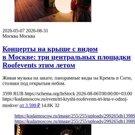
2026-05-07
2026-08-31
Москва
Москва
Концерты на крыше с видом
в Москве: три центральных площадки
Roofevents этим летом
Живая музыка на закате, панорамные виды на Кремль и Сити,
столики под открытым небом.
3599
RUB
https://schema.org/InStock
2026-08-06T00:00:00+03:00
https://kudamoscow.ru/event/tri-kryshi-roofevents-tri-leta-v-odnoj-
moskve/
от 3 599
₽
14.8K
32
https://kudamoscow.ru/image/255/255/uploads/299265db139
https://kudamoscow.ru/image/255/255/uploads/299265db139