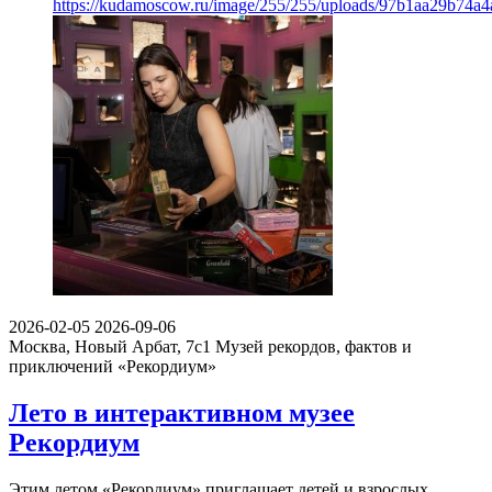
https://kudamoscow.ru/image/255/255/uploads/97b1aa29b74a
2026-02-05
2026-09-06
Москва, Новый Арбат, 7с1
Музей рекордов, фактов и
приключений «Рекордиум»
Лето в интерактивном музее
Рекордиум
Этим летом «Рекордиум» приглашает детей и взрослых