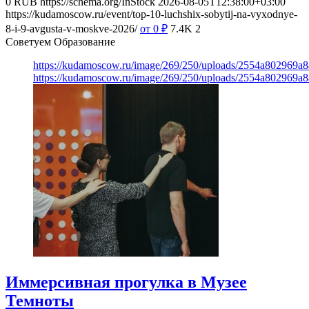
0
RUB
https://schema.org/InStock
2026-08-05T12:38:00+03:00
https://kudamoscow.ru/event/top-10-luchshix-sobytij-na-vyxodnye-
8-i-9-avgusta-v-moskve-2026/
от 0
₽
7.4K
2
Советуем Образование
https://kudamoscow.ru/image/269/250/uploads/2554a802969
https://kudamoscow.ru/image/269/250/uploads/2554a802969
Иммерсивная прогулка в Музее
Темноты