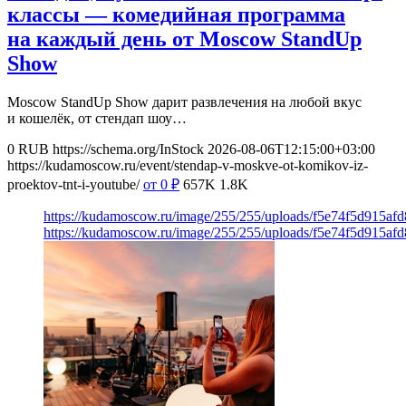
классы — комедийная программа
на каждый день от Moscow StandUp
Show
Moscow StandUp Show дарит развлечения на любой вкус
и кошелёк, от стендап шоу…
0
RUB
https://schema.org/InStock
2026-08-06T12:15:00+03:00
https://kudamoscow.ru/event/stendap-v-moskve-ot-komikov-iz-
proektov-tnt-i-youtube/
от 0
₽
657K
1.8K
https://kudamoscow.ru/image/255/255/uploads/f5e74f5d915a
https://kudamoscow.ru/image/255/255/uploads/f5e74f5d915a