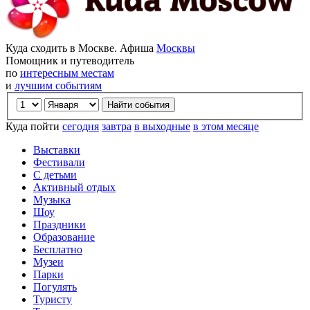
Куда сходить в Москве. Афиша
Москвы
Помощник и путеводитель
по
интересным местам
и
лучшим событиям
Куда пойти
сегодня
завтра
в выходные
в этом месяце
Выставки
Фестивали
С детьми
Активный отдых
Музыка
Шоу
Праздники
Образование
Бесплатно
Музеи
Парки
Погулять
Туристу