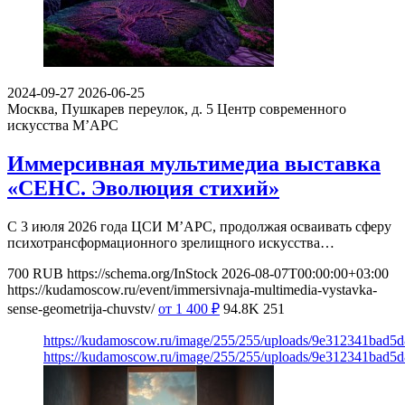
2024-09-27
2026-06-25
Москва, Пушкарев переулок, д. 5
Центр современного
искусства М’АРС
Иммерсивная мультимедиа выставка
«СЕНС. Эволюция стихий»
С 3 июля 2026 года ЦСИ М’АРС, продолжая осваивать сферу
психотрансформационного зрелищного искусства…
700
RUB
https://schema.org/InStock
2026-08-07T00:00:00+03:00
https://kudamoscow.ru/event/immersivnaja-multimedia-vystavka-
sense-geometrija-chuvstv/
от 1 400
₽
94.8K
251
https://kudamoscow.ru/image/255/255/uploads/9e312341bad5
https://kudamoscow.ru/image/255/255/uploads/9e312341bad5