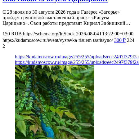
С 28 июля по 30 августа 2026 года в Галерее «Загорье»
пройдет групповой выставочный проект «Рисуем
Царицыно». Свои работы представят Кирилл Зибницкий…
150
RUB
https://schema.org/InStock
2026-08-04T13:22:00+03:00
https://kudamoscow.ru/event/vystavka-risuem-tsaritsyno/
300
₽
224
2
https://kudamoscow.ru/image/255/255/uploads/eec2497f379f
https://kudamoscow.ru/image/255/255/uploads/eec2497f379f