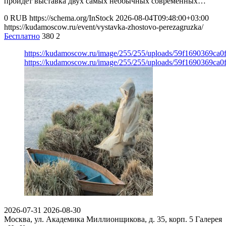
пройдет выставка двух самых необычных современных…
0
RUB
https://schema.org/InStock
2026-08-04T09:48:00+03:00
https://kudamoscow.ru/event/vystavka-zhostovo-perezagruzka/
Бесплатно
380
2
https://kudamoscow.ru/image/255/255/uploads/59f1690369ca
https://kudamoscow.ru/image/255/255/uploads/59f1690369ca
2026-07-31
2026-08-30
Москва, ул. Академика Миллионщикова, д. 35, корп. 5
Галерея