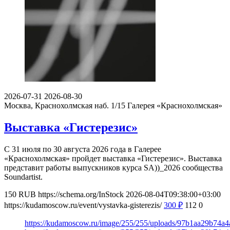
2026-07-31
2026-08-30
Москва, Краснохолмская наб. 1/15
Галерея «Краснохолмская»
Выставка «Гистерезис»
С 31 июля по 30 августа 2026 года в Галерее
«Краснохолмская» пройдет выставка «Гистерезис». Выставка
представит работы выпускников курса SA))_2026 сообщества
Soundartist.
150
RUB
https://schema.org/InStock
2026-08-04T09:38:00+03:00
https://kudamoscow.ru/event/vystavka-gisterezis/
300
₽
112
0
https://kudamoscow.ru/image/255/255/uploads/97b1aa29b74a