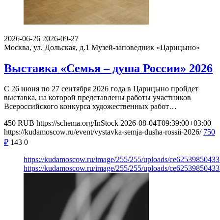
2026-06-26
2026-09-27
Москва, ул. Дольская, д.1
Музей-заповедник «Царицыно»
Выставка «Семья – душа России» 2026
С 26 июня по 27 сентября 2026 года в Царицыно пройдет
выставка, на которой представлены работы участников
Всероссийского конкурса художественных работ…
450
RUB
https://schema.org/InStock
2026-08-04T09:39:00+03:00
https://kudamoscow.ru/event/vystavka-semja-dusha-rossii-2026/
750
₽
143
0
https://kudamoscow.ru/image/255/255/uploads/ce6253985043
https://kudamoscow.ru/image/255/255/uploads/ce6253985043