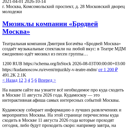
2021-04-01
2026-10-14
г. Москва, Комсомольский проспект, д. 28
Московский дворец
молодежи
Мюзиклы компании «Бродвей
Москва»
Театральная компания Дмитрия Богачёва «Бродвей Москва»
создаёт музыкальные спектакли на любой вкус: в Театре МДМ
ежедневно идёт мюзикл из песен группы…
1200
RUB
https://schema.org/InStock
2026-08-03T00:00:00+03:00
https://kudamoscow.ru/event/mjuzikly-v-teatre-mdm/
от 1 200
₽
491.2K
2.1K
< Назад
1
2
3
4
5
6
Вперед >
На нашем сайте вы узнаете всё необходимое про куда сходить
в Москве 11 августа 2026 года. Кудамоскоу — это
интерактивная афиша самых интересных событий Москвы.
Кудамоскоу собирает информацию о лучших развлечениях и
мероприятих Москвы. На этой странице перечислены куда
сходить в Москве 11 августа 2026 года которые проходят
сегодня, либо будут проходить скоро: например завтра, на