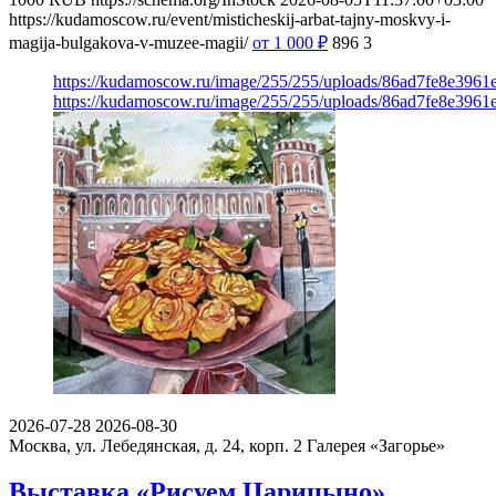
https://kudamoscow.ru/event/misticheskij-arbat-tajny-moskvy-i-
magija-bulgakova-v-muzee-magii/
от 1 000
₽
896
3
https://kudamoscow.ru/image/255/255/uploads/86ad7fe8e396
https://kudamoscow.ru/image/255/255/uploads/86ad7fe8e396
2026-07-28
2026-08-30
Москва, ул. Лебедянская, д. 24, корп. 2
Галерея «Загорье»
Выставка «Рисуем Царицыно»