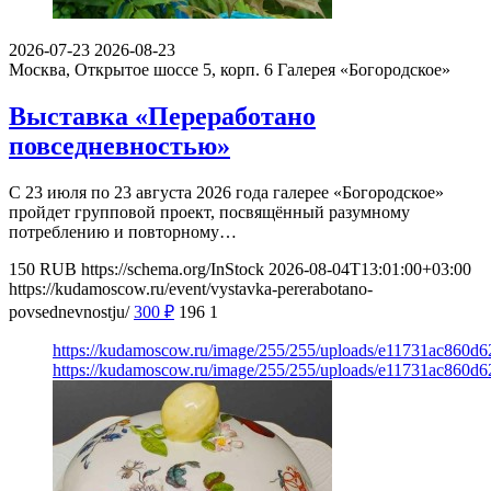
2026-07-23
2026-08-23
Москва, Открытое шоссе 5, корп. 6
Галерея «Богородское»
Выставка «Переработано
повседневностью»
С 23 июля по 23 августа 2026 года галерее «Богородское»
пройдет групповой проект, посвящённый разумному
потреблению и повторному…
150
RUB
https://schema.org/InStock
2026-08-04T13:01:00+03:00
https://kudamoscow.ru/event/vystavka-pererabotano-
povsednevnostju/
300
₽
196
1
https://kudamoscow.ru/image/255/255/uploads/e11731ac860d6
https://kudamoscow.ru/image/255/255/uploads/e11731ac860d6