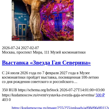
2026-07-24
2027-02-07
Москва, проспект Мира, 111
Музей космонавтики
Выставка «Звезда Гая Северина»
С 24 июля 2026 года по 7 февраля 2027 года в Музее
космонавтики пройдет выставка, посвященная 100-летию
со дня рождения советского и российского…
350
RUB
https://schema.org/InStock
2026-07-27T14:01:00+03:00
https://kudamoscow.ru/event/vystavka-zvezda-gaja-severina/
500
₽
403
0
https://kudamoscow.ru/image/255/255/uploads/ad98d96df011