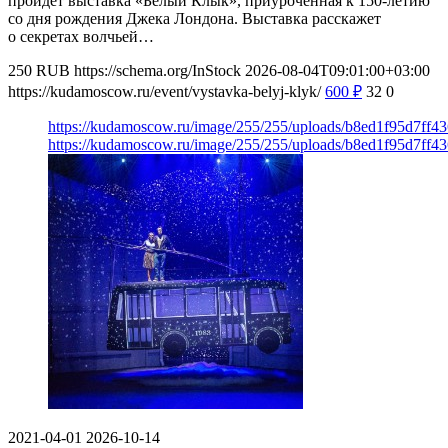
пройдет выставка «Белый Клык», приуроченная к 150-летию
со дня рождения Джека Лондона. Выставка расскажет
о секретах волчьей…
250
RUB
https://schema.org/InStock
2026-08-04T09:01:00+03:00
https://kudamoscow.ru/event/vystavka-belyj-klyk/
600
₽
32
0
https://kudamoscow.ru/image/255/255/uploads/b8ed1f95d7ff
https://kudamoscow.ru/image/255/255/uploads/b8ed1f95d7ff
2021-04-01
2026-10-14