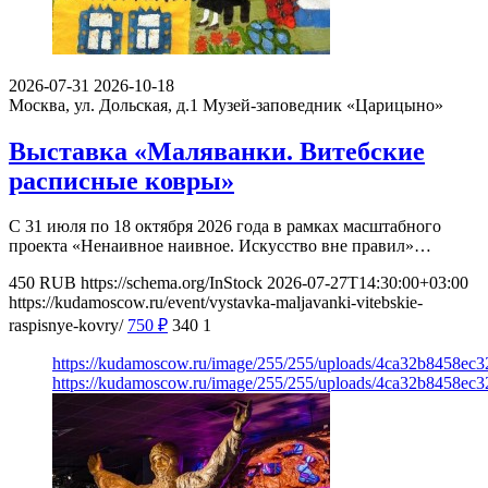
2026-07-31
2026-10-18
Москва, ул. Дольская, д.1
Музей-заповедник «Царицыно»
Выставка «Маляванки. Витебские
расписные ковры»
С 31 июля по 18 октября 2026 года в рамках масштабного
проекта «Ненаивное наивное. Искусство вне правил»…
450
RUB
https://schema.org/InStock
2026-07-27T14:30:00+03:00
https://kudamoscow.ru/event/vystavka-maljavanki-vitebskie-
raspisnye-kovry/
750
₽
340
1
https://kudamoscow.ru/image/255/255/uploads/4ca32b8458ec
https://kudamoscow.ru/image/255/255/uploads/4ca32b8458ec