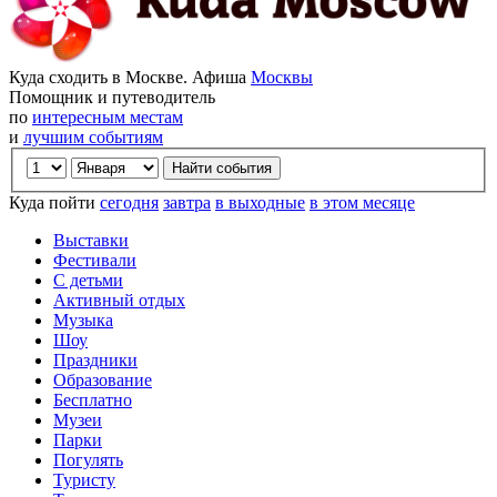
Куда сходить в Москве. Афиша
Москвы
Помощник и путеводитель
по
интересным местам
и
лучшим событиям
Куда пойти
сегодня
завтра
в выходные
в этом месяце
Выставки
Фестивали
С детьми
Активный отдых
Музыка
Шоу
Праздники
Образование
Бесплатно
Музеи
Парки
Погулять
Туристу