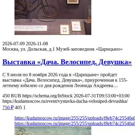
2026-07-09
2026-11-08
Москва, ул. Дольская, д.1
Музей-заповедник «Царицыно»
Выставка «Дача. Велосипед. Девушка»
С 9 июля по 8 ноября 2026 года в «Царицыне» пройдет
выставка «Дача. Велосипед. Девушка», приуроченная к 155-
летнему юбилею со дня рождения Леонида Андреева…
450
RUB
https://schema.org/InStock
2026-07-31T09:53:00+03:00
https://kudamoscow.ru/event/vystavka-dacha-velosiped-devushka/
750
₽
405
1
https://kudamoscow.ru/image/255/255/uploads/f8eb74c2554
https://kudamoscow.ru/image/255/255/uploads/f8eb74c2554