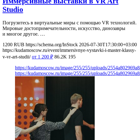
Иммерсивные выставки в VR Art
Studio
Погрузитесь в виртуальные миры с помощью VR технологий.
Мировые достопримечательности, искусство, динозавры
и многое другое. …
1200
RUB
https://schema.org/InStock
2026-07-30T17:30:00+03:00
https://kudamoscow.ru/event/immersivnye-vystavki-i-master-klassy-
v-vr-art-studii/
от 1 200
₽
86.2K
195
https://kudamoscow.ru/image/255/255/uploads/2554a802969
https://kudamoscow.ru/image/255/255/uploads/2554a802969