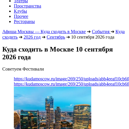
Театры
Пространства
Клубы
Прочее
Рестораны
Афиша Москвы — Куда сходить в Москве
➔
События
➔
Куда
сходить
➔
2026 год
➔
Сентябрь
➔
10 сентября 2026 года
Куда сходить в Москве 10 сентября
2026 года
Советуем Фестивали
https://kudamoscow.ru/image/269/250/uploads/abb4eeaf10cb
https://kudamoscow.ru/image/269/250/uploads/abb4eeaf10cb