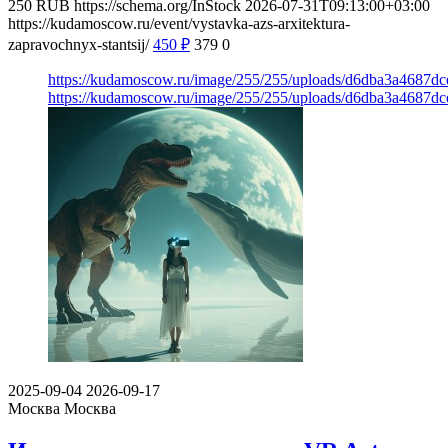
250
RUB
https://schema.org/InStock
2026-07-31T09:13:00+03:00
https://kudamoscow.ru/event/vystavka-azs-arxitektura-
zapravochnyx-stantsij/
450
₽
379
0
https://kudamoscow.ru/image/255/255/uploads/d6dba3a4687d
https://kudamoscow.ru/image/255/255/uploads/d6dba3a4687d
2025-09-04
2026-09-17
Москва
Москва