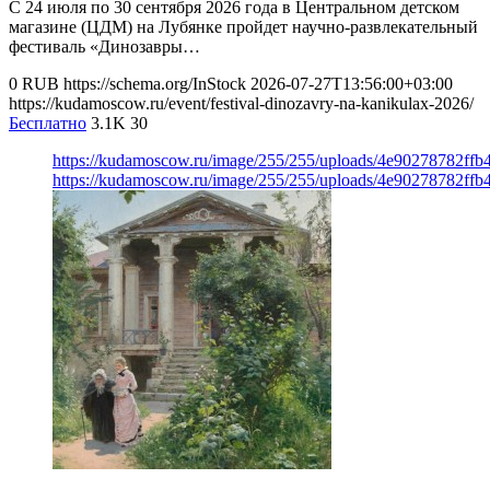
С 24 июля по 30 сентября 2026 года в Центральном детском
магазине (ЦДМ) на Лубянке пройдет научно-развлекательный
фестиваль «Динозавры…
0
RUB
https://schema.org/InStock
2026-07-27T13:56:00+03:00
https://kudamoscow.ru/event/festival-dinozavry-na-kanikulax-2026/
Бесплатно
3.1K
30
https://kudamoscow.ru/image/255/255/uploads/4e90278782ff
https://kudamoscow.ru/image/255/255/uploads/4e90278782ff