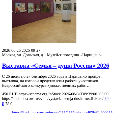
2026-06-26
2026-09-27
Москва, ул. Дольская, д.1
Музей-заповедник «Царицыно»
Выставка «Семья – душа России» 2026
С 26 июня по 27 сентября 2026 года в Царицыно пройдет
выставка, на которой представлены работы участников
Всероссийского конкурса художественных работ…
450
RUB
https://schema.org/InStock
2026-08-04T09:39:00+03:00
https://kudamoscow.ru/event/vystavka-semja-dusha-rossii-2026/
750
₽
78
0
https://kudamoscow.ru/image/255/255/uploads/497bf0b29005