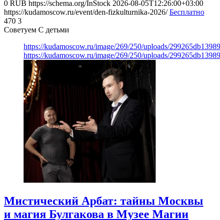
0
RUB
https://schema.org/InStock
2026-08-05T12:26:00+03:00
https://kudamoscow.ru/event/den-fizkulturnika-2026/
Бесплатно
470
3
Советуем С детьми
https://kudamoscow.ru/image/269/250/uploads/299265db139
https://kudamoscow.ru/image/269/250/uploads/299265db139
Мистический Арбат: тайны Москвы
и магия Булгакова в Музее Магии