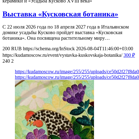
керамики и «Усадьба Кусково XVIII века»
Выставка «Кусковская ботаника»
С 22 июля 2026 года по 18 апреля 2027 года в Итальянском
домике усадьбы Кусково пройдет выставка «Кусковская
ботаника». Она посвящена растительному миру…
200
RUB
https://schema.org/InStock
2026-08-04T11:46:00+03:00
https://kudamoscow.ru/event/vystavka-kuskovskaja-botanika/
300
₽
240
2
https://kudamoscow.ru/image/255/255/uploads/ce50d2f27f8d
https://kudamoscow.ru/image/255/255/uploads/ce50d2f27f8d