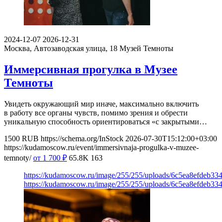
2024-12-07
2026-12-31
Москва, Автозаводская улица, 18
Музей Темноты
Иммерсивная прогулка в Музее
Темноты
Увидеть окружающий мир иначе, максимально включить
в работу все органы чувств, помимо зрения и обрести
уникальную способность ориентироваться «с закрытыми…
1500
RUB
https://schema.org/InStock
2026-07-30T15:12:00+03:00
https://kudamoscow.ru/event/immersivnaja-progulka-v-muzee-
temnoty/
от 1 700
₽
65.8K
163
https://kudamoscow.ru/image/255/255/uploads/6c5ea8efdeb3
https://kudamoscow.ru/image/255/255/uploads/6c5ea8efdeb3