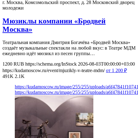
г. Москва, Комсомольский проспект, д. 28
Московский дворец
молодежи
Мюзиклы компании «Бродвей
Москва»
Театральная компания Дмитрия Богачёва «Бродвей Москва»
создаёт музыкальные спектакли на любой вкус: в Театре МДМ
ежедневно идёт мюзикл из песен группы…
1200
RUB
https://schema.org/InStock
2026-08-03T00:00:00+03:00
https://kudamoscow.ru/event/mjuzikly-v-teatre-mdm/
от 1 200
₽
491K
2.1K
https://kudamoscow.ru/image/255/255/uploads/a6f47841f107
https://kudamoscow.ru/image/255/255/uploads/a6f47841f107