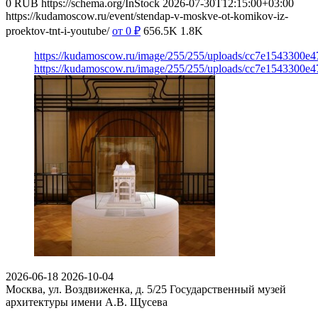
0
RUB
https://schema.org/InStock
2026-07-30T12:15:00+03:00
https://kudamoscow.ru/event/stendap-v-moskve-ot-komikov-iz-
proektov-tnt-i-youtube/
от 0
₽
656.5K
1.8K
https://kudamoscow.ru/image/255/255/uploads/cc7e1543300e
https://kudamoscow.ru/image/255/255/uploads/cc7e1543300e
2026-06-18
2026-10-04
Москва, ул. Воздвиженка, д. 5/25
Государственный музей
архитектуры имени А.В. Щусева