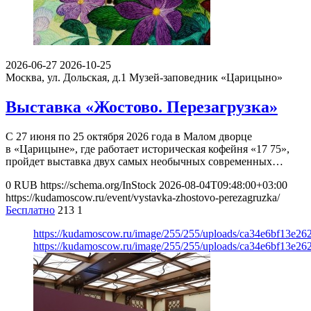
2026-06-27
2026-10-25
Москва, ул. Дольская, д.1
Музей-заповедник «Царицыно»
Выставка «Жостово. Перезагрузка»
С 27 июня по 25 октября 2026 года в Малом дворце
в «Царицыне», где работает историческая кофейня «17 75»,
пройдет выставка двух самых необычных современных…
0
RUB
https://schema.org/InStock
2026-08-04T09:48:00+03:00
https://kudamoscow.ru/event/vystavka-zhostovo-perezagruzka/
Бесплатно
213
1
https://kudamoscow.ru/image/255/255/uploads/ca34e6bf13e2
https://kudamoscow.ru/image/255/255/uploads/ca34e6bf13e2