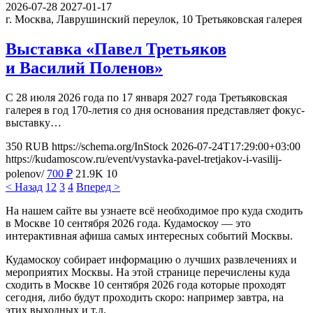
2026-07-28
2027-01-17
г. Москва, Лаврушинский переулок, 10
Третьяковская галерея
Выставка «Павел Третьяков
и Василий Поленов»
С 28 июля 2026 года по 17 января 2027 года Третьяковская
галерея в год 170-летия со дня основания представляет фокус-
выставку…
350
RUB
https://schema.org/InStock
2026-07-24T17:29:00+03:00
https://kudamoscow.ru/event/vystavka-pavel-tretjakov-i-vasilij-
polenov/
700
₽
21.9K
10
< Назад
1
2
3
4
Вперед >
На нашем сайте вы узнаете всё необходимое про куда сходить
в Москве 10 сентября 2026 года. Кудамоскоу — это
интерактивная афиша самых интересных событий Москвы.
Кудамоскоу собирает информацию о лучших развлечениях и
мероприятих Москвы. На этой странице перечислены куда
сходить в Москве 10 сентября 2026 года которые проходят
сегодня, либо будут проходить скоро: например завтра, на
этих выходных и т.д.