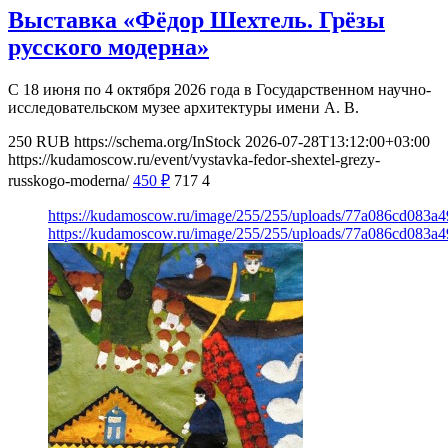
Выставка «Фёдор Шехтель. Грёзы
русского модерна»
С 18 июня по 4 октября 2026 года в Государственном научно-
исследовательском музее архитектуры имени А. В.
250
RUB
https://schema.org/InStock
2026-07-28T13:12:00+03:00
https://kudamoscow.ru/event/vystavka-fedor-shextel-grezy-
russkogo-moderna/
450
₽
717
4
https://kudamoscow.ru/image/255/255/uploads/77a086cd083a
https://kudamoscow.ru/image/255/255/uploads/77a086cd083a