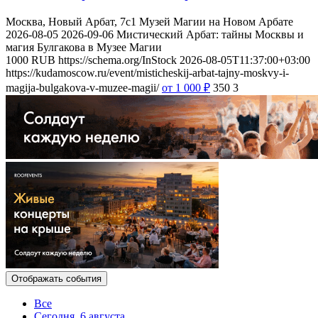
Москва, Новый Арбат, 7с1
Музей Магии на Новом Арбате
2026-08-05
2026-09-06
Мистический Арбат: тайны Москвы и
магия Булгакова в Музее Магии
1000
RUB
https://schema.org/InStock
2026-08-05T11:37:00+03:00
https://kudamoscow.ru/event/misticheskij-arbat-tajny-moskvy-i-
magija-bulgakova-v-muzee-magii/
от 1 000
₽
350
3
Отображать события
Все
Сегодня, 6 августа