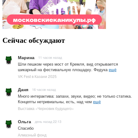
Сейчас обсуждают
Марина
11 часов назад
Шли пешком через мост от Кремля, вид открывается
шикарный на фестивальную площадку. Федука
ещё
VK Fest в Казани 2025
Даня
16 часов назад
Много интерактива: запахи, звуки, видео; не только статика.
Концепты нетривиальны, есть, над чем
ещё
Выставка «Черновик будущего»
Ольга
день назад 22:13
Спасибо
Алмазный фонд