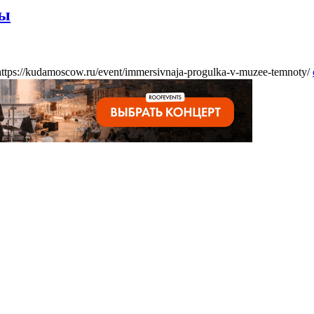
ты
https://kudamoscow.ru/event/immersivnaja-progulka-v-muzee-temnoty/