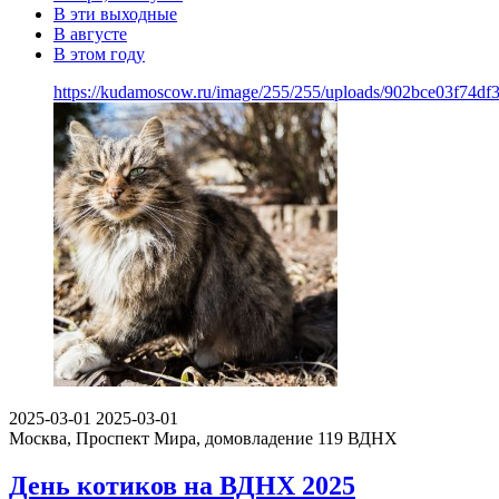
В эти выходные
В августе
В этом году
https://kudamoscow.ru/image/255/255/uploads/902bce03f74df
2025-03-01
2025-03-01
Москва, Проспект Мира, домовладение 119
ВДНХ
День котиков на ВДНХ 2025