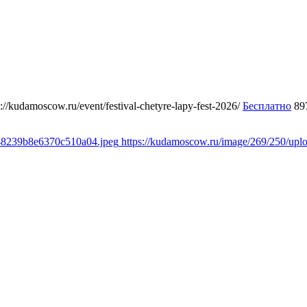
s://kudamoscow.ru/event/festival-chetyre-lapy-fest-2026/
Бесплатно
89
348239b8e6370c510a04.jpeg
https://kudamoscow.ru/image/269/250/up