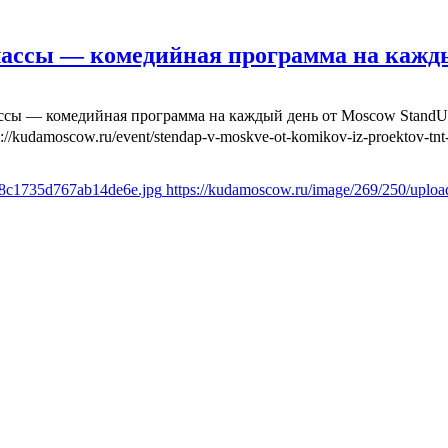
лассы — комедийная программа на кажд
ассы — комедийная программа на каждый день от Moscow Stand
s://kudamoscow.ru/event/stendap-v-moskve-ot-komikov-iz-proektov-tnt-
6f8c1735d767ab14de6e.jpg
https://kudamoscow.ru/image/269/250/uplo