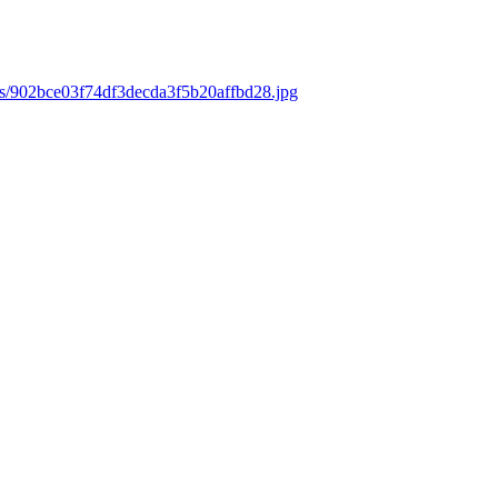
ds/902bce03f74df3decda3f5b20affbd28.jpg