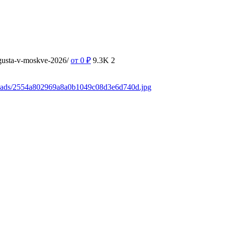
vgusta-v-moskve-2026/
от 0
₽
9.3K
2
loads/2554a802969a8a0b1049c08d3e6d740d.jpg