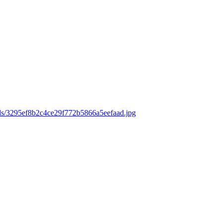
ads/3295ef8b2c4ce29f772b5866a5eefaad.jpg