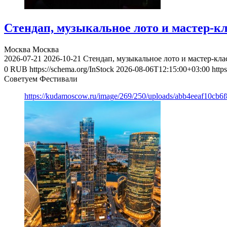
Стендап, музыкальное лото и мастер-к
Москва
Москва
2026-07-21
2026-10-21
Стендап, музыкальное лото и мастер-кл
0
RUB
https://schema.org/InStock
2026-08-06T12:15:00+03:00
http
Советуем Фестивали
https://kudamoscow.ru/image/269/250/uploads/abb4eeaf10cb