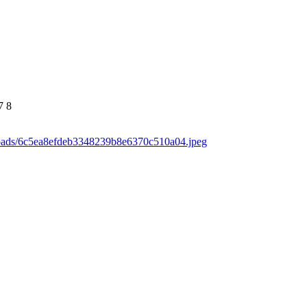
7
8
loads/6c5ea8efdeb3348239b8e6370c510a04.jpeg