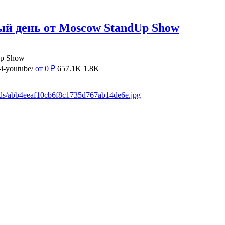
ый день от Moscow StandUp Show
Up Show
i-youtube/
от 0
₽
657.1K
1.8K
ads/abb4eeaf10cb6f8c1735d767ab14de6e.jpg