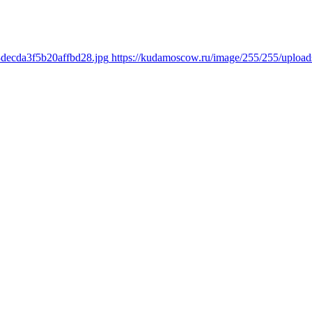
3decda3f5b20affbd28.jpg
https://kudamoscow.ru/image/255/255/uploa