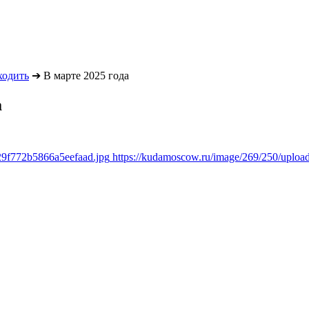
ходить
➔
В марте 2025 года
а
29f772b5866a5eefaad.jpg
https://kudamoscow.ru/image/269/250/uplo