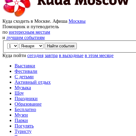
Куда сходить в Москве. Афиша
Москвы
Помощник и путеводитель
по
интересным местам
и
лучшим событиям
Куда пойти
сегодня
завтра
в выходные
в этом месяце
Выставки
Фестивали
С детьми
Активный отдых
Музыка
Шоу
Праздники
Образование
Бесплатно
Музеи
Парки
Погулять
Туристу