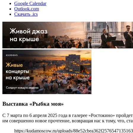
Google Calendar
Outlook.com
Скачать .ics
Выставка «Рыбка моя»
С 7 марта по 6 апреля 2025 года в галерее «Ростокино» про
им совершенно новое прочтение, возвращая нас к тому, что, с
https://kudamoscow.ru/uploads/88e52cbea362f257654713516