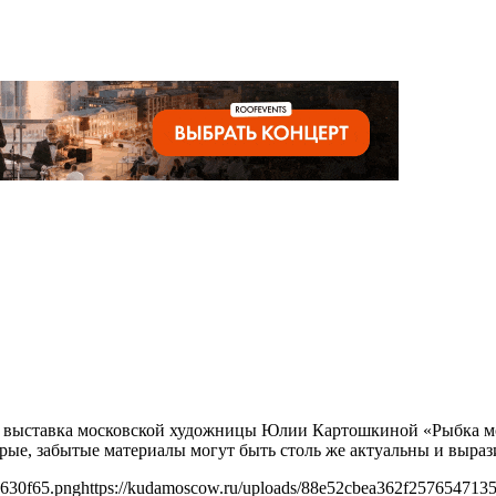
йдет выставка московской художницы Юлии Картошкиной «Рыбка м
тарые, забытые материалы могут быть столь же актуальны и выр
3630f65.png
https://kudamoscow.ru/uploads/88e52cbea362f257654713