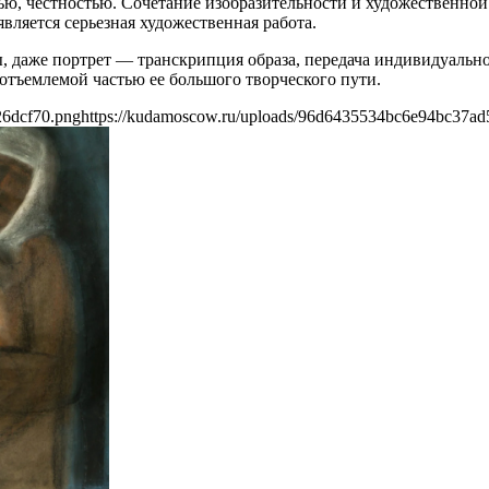
ю, честностью. Сочетание изобразительности и художественно
вляется серьезная художественная работа.
, даже портрет — транскрипция образа, передача индивидуально
отъемлемой частью ее большого творческого пути.
26dcf70.png
https://kudamoscow.ru/uploads/96d6435534bc6e94bc37ad