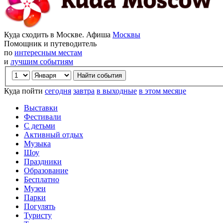
Куда сходить в Москве. Афиша
Москвы
Помощник и путеводитель
по
интересным местам
и
лучшим событиям
Куда пойти
сегодня
завтра
в выходные
в этом месяце
Выставки
Фестивали
С детьми
Активный отдых
Музыка
Шоу
Праздники
Образование
Бесплатно
Музеи
Парки
Погулять
Туристу