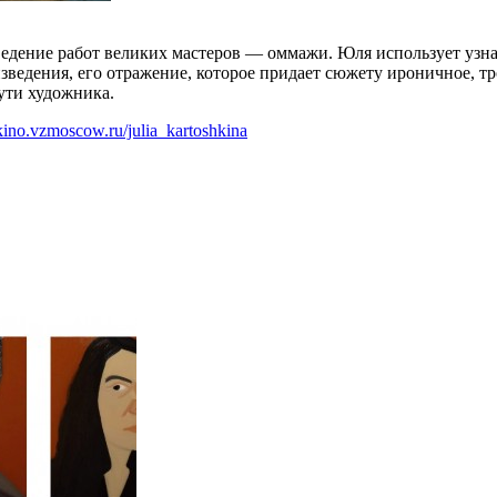
ведение работ великих мастеров — оммажи. Юля использует узн
зведения, его отражение, которое придает сюжету ироничное, тр
ути художника.
okino.vzmoscow.ru/julia_kartoshkina