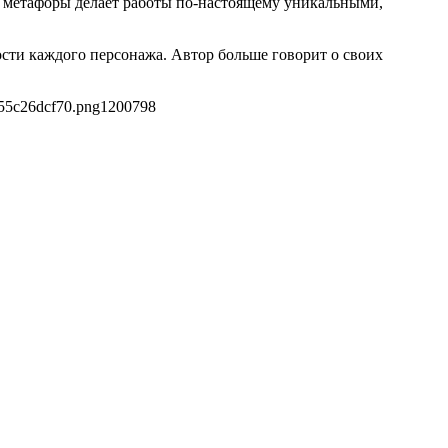
й метафоры делает работы по-настоящему уникальными,
сти каждого персонажа. Автор больше говорит о своих
55c26dcf70.png
1200
798