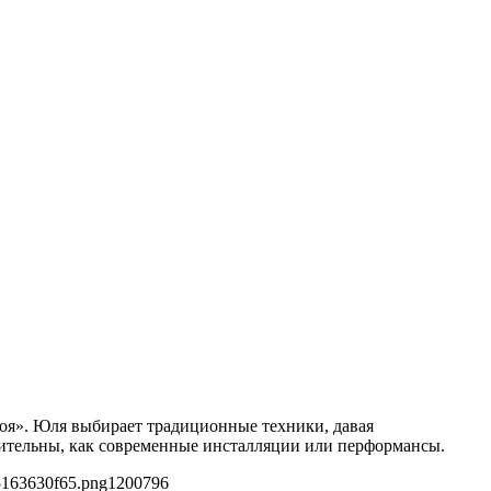
оя». Юля выбирает традиционные техники, давая
азительны, как современные инсталляции или перформансы.
5163630f65.png
1200
796