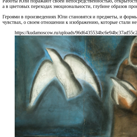
Работы Юли поражают своей непосредственностью, открытость
а в цветовых переходах эмоциональности, глубине образов проя
Героями в произведениях Юли становятся и предметы, и формы
чувствах, о своем отношении к изображению, которые стали не
https://kudamoscow.ru/uploads/96d6435534bc6e94bc37ad55c