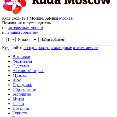
Куда сходить в Москве. Афиша
Москвы
Помощник и путеводитель
по
интересным местам
и
лучшим событиям
Куда пойти
сегодня
завтра
в выходные
в этом месяце
Выставки
Фестивали
С детьми
Активный отдых
Музыка
Шоу
Праздники
Образование
Бесплатно
Музеи
Парки
Погулять
Туристу