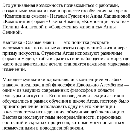
Это уникальная возможность познакомиться с работами,
созданными художниками в процессе их обучения на курсах
«Композиция смысла» Натальи Гудович и Анны Лапшиновой,
«Композиция формы» Светы Чимитд, «Композиция чувства»
Полины Филатовой и «Современная живопись» Анны
Селиной.
Выставка «Слабые знаки» — это попытка раскрыть
малозаметные, но важные аспекты современной жизни через
призму искусства. Студенты Arcus используют различные
формы и медиа, чтобы выразить свои наблюдения о мире, где
часто незначительные детали становятся важными маркерами
изменений.
Молодые художники вдохновлялись концепцией «слабых
знаков», предложенной философом Джорджио Агембеном —
одним из ведущих современных философов в области
культуры и искусства. Его произведения и лекции активно
обсуждались в рамках обучения в школе Arcus, поэтому было
принято решение использовать одну из его концепций
в качестве темы исследования, объединяющей экспозицию.
Выставка исследует темы неопределённости, переходных
состояний и скрытых процессов, которые могут оставаться
незамеченными в повседневной жизни.