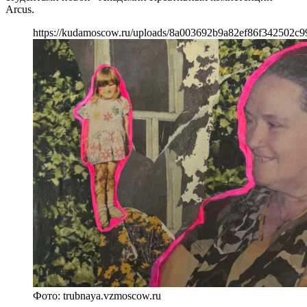
Arcus.
https://kudamoscow.ru/uploads/8a003692b9a82ef86f342502c
Фото: trubnaya.vzmoscow.ru