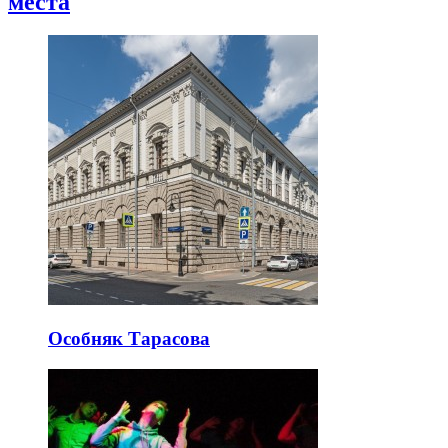
места
Особняк Тарасова