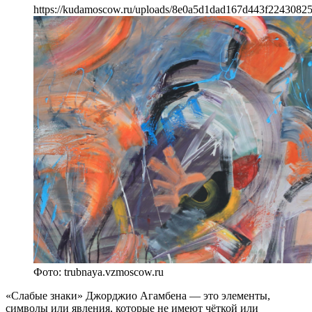
https://kudamoscow.ru/uploads/8e0a5d1dad167d443f2243082
Фото: trubnaya.vzmoscow.ru
«Слабые знаки» Джорджио Агамбена — это элементы,
символы или явления, которые не имеют чёткой или