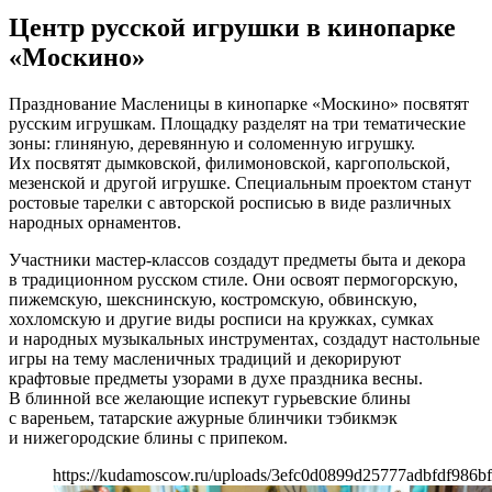
Центр русской игрушки в кинопарке
«Москино»
Празднование Масленицы в кинопарке «Москино» посвятят
русским игрушкам. Площадку разделят на три тематические
зоны: глиняную, деревянную и соломенную игрушку.
Их посвятят дымковской, филимоновской, каргопольской,
мезенской и другой игрушке. Специальным проектом станут
ростовые тарелки с авторской росписью в виде различных
народных орнаментов.
Участники мастер-классов создадут предметы быта и декора
в традиционном русском стиле. Они освоят пермогорскую,
пижемскую, шекснинскую, костромскую, обвинскую,
хохломскую и другие виды росписи на кружках, сумках
и народных музыкальных инструментах, создадут настольные
игры на тему масленичных традиций и декорируют
крафтовые предметы узорами в духе праздника весны.
В блинной все желающие испекут гурьевские блины
с вареньем, татарские ажурные блинчики тэбикмэк
и нижегородские блины с припеком.
https://kudamoscow.ru/uploads/3efc0d0899d25777adbfdf986bf