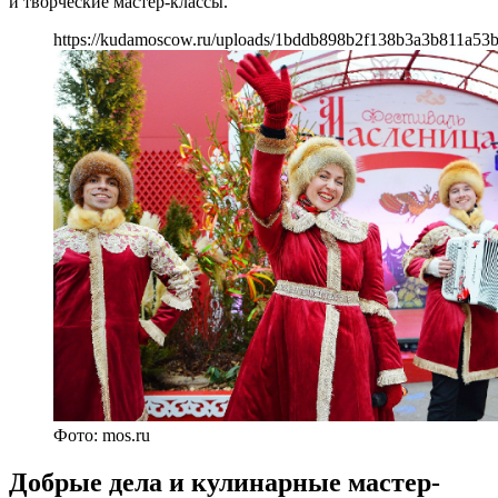
и творческие мастер-классы.
https://kudamoscow.ru/uploads/1bddb898b2f138b3a3b811a53
Фото: mos.ru
Добрые дела и кулинарные мастер-