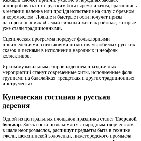
и попробовать стать русским богатырем-силачом, сразившись
в метании валенка или пройдя испытание на силу с бревном
и коромыслом. Ловкие и быстрые гости получат призы
на соревнованиях «Самый сильный житель района», которые
уже стали традиционными.
Сценическая программа порадует фольклорными
произведениями: спектаклями по мотивам любимых русских
сказок и песнями в исполнении народных и неофолк-
коллективов.
Ярким музыкальным сопровождением праздничных
мероприятий станут современные хиты, исполненные фолк-
группами на балалайках, трещотках и других традиционных
инструментах.
Купеческая гостиная и русская
деревня
Одной из центральных площадок праздника станет
Тверской
бульвар
. Здесь гости познакомятся с народным творчеством
в шале неопромыслов, распишут предметы быта в технике
гжели, шекснинской золоченки, нижегородского промысла