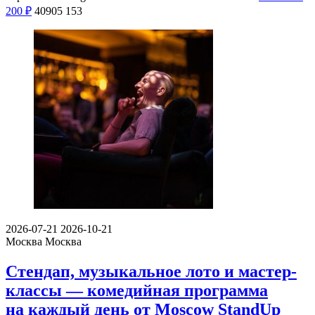
200
₽
40905
153
2026-07-21
2026-10-21
Москва
Москва
Стендап, музыкальное лото и мастер-
классы — комедийная программа
на каждый день от Moscow StandUp