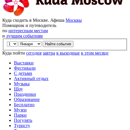
Куда сходить в Москве. Афиша
Москвы
Помощник и путеводитель
по
интересным местам
и
лучшим событиям
Куда пойти
сегодня
завтра
в выходные
в этом месяце
Выставки
Фестивали
С детьми
Активный отдых
Музыка
Шоу
Праздники
Образование
Бесплатно
Музеи
Парки
Погулять
Туристу