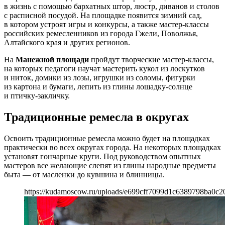
в жизнь с помощью бархатных штор, люстр, диванов и столов
с расписной посудой. На площадке появится зимний сад,
в котором устроят игры и конкурсы, а также мастер-классы
российских ремесленников из города Гжели, Поволжья,
Алтайского края и других регионов.
На
Манежной площади
пройдут творческие мастер-классы,
на которых педагоги научат мастерить кукол из лоскутков
и ниток, домики из лозы, игрушки из соломы, фигурки
из картона и бумаги, лепить из глины лошадку-солнце
и птичку-закличку.
Традиционные ремесла в округах
Освоить традиционные ремесла можно будет на площадках
практически во всех округах города. На некоторых площадках
установят гончарные круги. Под руководством опытных
мастеров все желающие слепят из глины народные предметы
быта — от масленки до кувшина и блинницы.
https://kudamoscow.ru/uploads/e699cff7099d1c6389798ba0c2