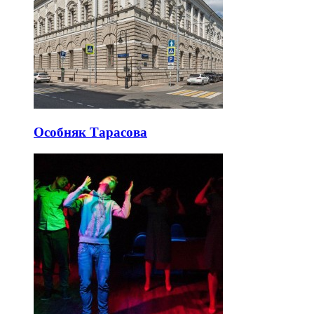
Особняк Тарасова