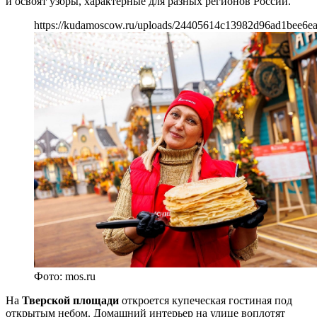
и освоят узоры, характерные для разных регионов России.
https://kudamoscow.ru/uploads/24405614c13982d96ad1bee6ea
Фото: mos.ru
На
Тверской площади
откроется купеческая гостиная под
открытым небом. Домашний интерьер на улице воплотят