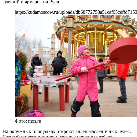
гуляний и ярмарок на Руси.
https://kudamoscow.ru/uploads/db68772758a51caf05ceffd715
Фото: mos.ru
На окружных площадках откроют аллеи масленичных чудес.
Каждый сможет принять участие в народных забавах