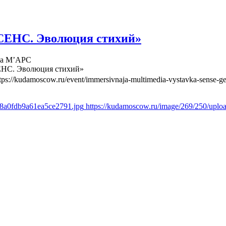
СЕНС. Эволюция стихий»
ва М’АРС
ЕНС. Эволюция стихий»
tps://kudamoscow.ru/event/immersivnaja-multimedia-vystavka-sense-ge
d8a0fdb9a61ea5ce2791.jpg
https://kudamoscow.ru/image/269/250/upl