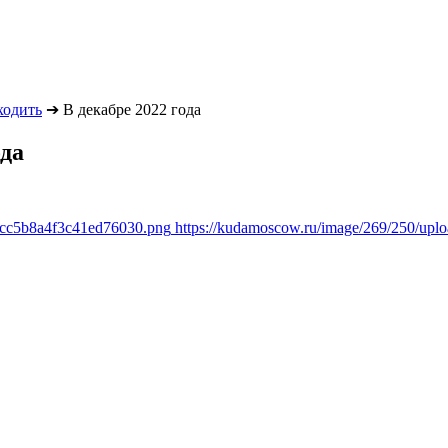
ходить
➔
В декабре 2022 года
ода
1cc5b8a4f3c41ed76030.png
https://kudamoscow.ru/image/269/250/up