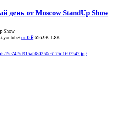
ый день от Moscow StandUp Show
Up Show
i-youtube/
от 0
₽
656.9K
1.8K
oads/f5e74f5d915afd80250e6175d1697547.jpg