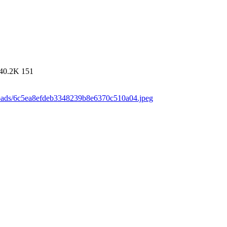
40.2K
151
loads/6c5ea8efdeb3348239b8e6370c510a04.jpeg