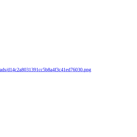
loads/d14c2a8031391cc5b8a4f3c41ed76030.png