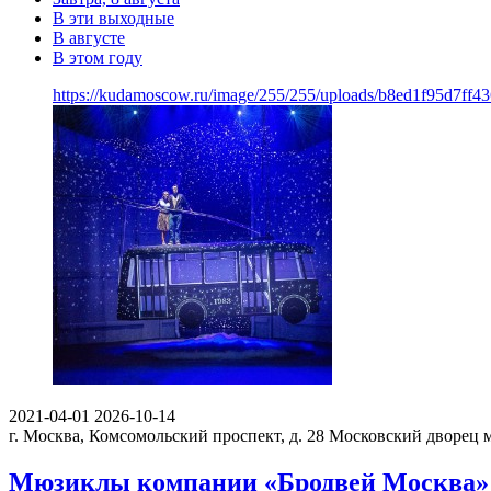
В эти выходные
В августе
В этом году
https://kudamoscow.ru/image/255/255/uploads/b8ed1f95d7ff
2021-04-01
2026-10-14
г. Москва, Комсомольский проспект, д. 28
Московский дворец 
Мюзиклы компании «Бродвей Москва»