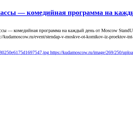
лассы — комедийная программа на кажд
ассы — комедийная программа на каждый день от Moscow Stand
s://kudamoscow.ru/event/stendap-v-moskve-ot-komikov-iz-proektov-tnt-
fd80250e6175d1697547.jpg
https://kudamoscow.ru/image/269/250/upl