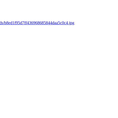
oads/b8ed1f95d7ff436968685844daa5c0c4.jpg