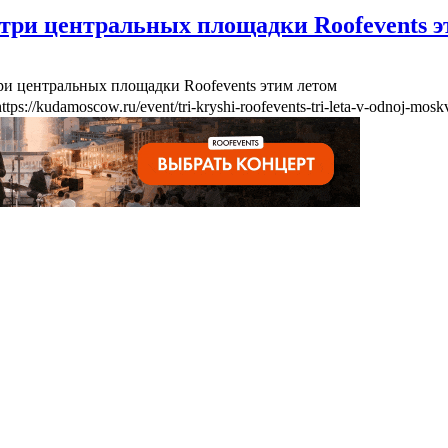
три центральных площадки Roofevents э
ри центральных площадки Roofevents этим летом
https://kudamoscow.ru/event/tri-kryshi-roofevents-tri-leta-v-odnoj-mosk