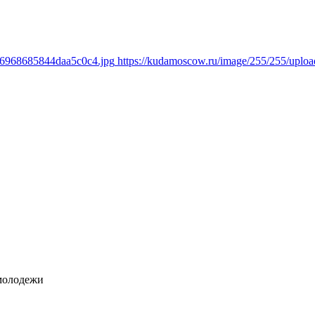
436968685844daa5c0c4.jpg
https://kudamoscow.ru/image/255/255/upl
молодежи