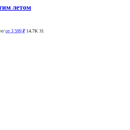
тим летом
ve/
от 3 599
₽
14.7K
31