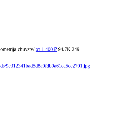
ometrija-chuvstv/
от 1 400
₽
94.7K
249
oads/9e312341bad5d8a0fdb9a61ea5ce2791.jpg