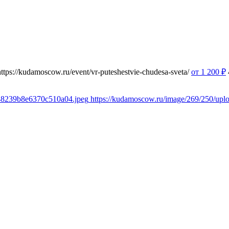
https://kudamoscow.ru/event/vr-puteshestvie-chudesa-sveta/
от 1 200
₽
348239b8e6370c510a04.jpeg
https://kudamoscow.ru/image/269/250/up