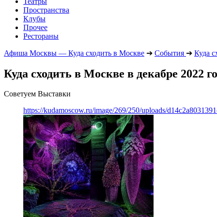
Театры
Пространства
Клубы
Прочее
Рестораны
Афиша Москвы — Куда сходить в Москве
➔
События
➔
Куда с
Куда сходить в Москве в декабре 2022 г
Советуем Выставки
https://kudamoscow.ru/image/269/250/uploads/d14c2a803139