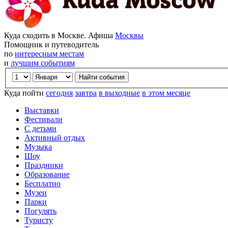
Куда сходить в Москве. Афиша
Москвы
Помощник и путеводитель
по
интересным местам
и
лучшим событиям
Куда пойти
сегодня
завтра
в выходные
в этом месяце
Выставки
Фестивали
С детьми
Активный отдых
Музыка
Шоу
Праздники
Образование
Бесплатно
Музеи
Парки
Погулять
Туристу