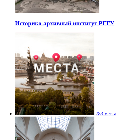
Историко-архивный институт РГГУ
783 места