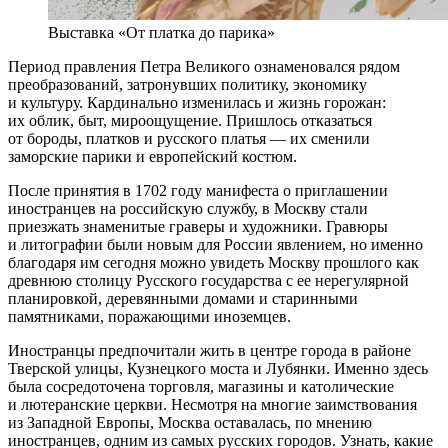
Выставка «От платка до парика»
Период правления Петра Великого ознаменовался рядом
преобразований, затронувших политику, экономику
и культуру. Кардинально изменилась и жизнь горожан:
их облик, быт, мироощущение. Пришлось отказаться
от бороды, платков и русского платья — их сменили
заморские парики и европейский костюм.
После принятия в 1702 году манифеста о приглашении
иностранцев на российскую службу, в Москву стали
приезжать знаменитые граверы и художники. Гравюры
и литографии были новым для России явлением, но именно
благодаря им сегодня можно увидеть Москву прошлого как
древнюю столицу Русского государства с ее нерегулярной
планировкой, деревянными домами и старинными
памятниками, поражающими иноземцев.
Иностранцы предпочитали жить в центре города в районе
Тверской улицы, Кузнецкого моста и Лубянки. Именно здесь
была сосредоточена торговля, магазины и католические
и лютеранские церкви. Несмотря на многие заимствования
из Западной Европы, Москва оставалась, по мнению
иностранцев, одним из самых русских городов. Узнать, какие