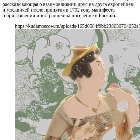
рассказывающая о взаимовлиянии друг на друга европейцев
и москвичей после принятия в 1702 году манифеста
о приглашении иностранцев на поселение в Россию.
https://kudamoscow.ru/uploads/165d0584f8bb238630704052a