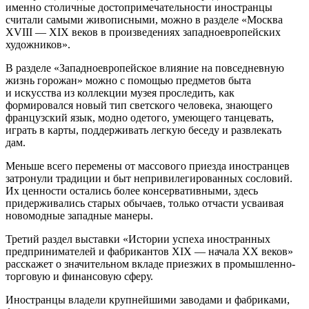
именно столичные достопримечательности иностранцы
считали самыми живописными, можно в разделе «Москва
XVIII — XIX веков в произведениях западноевропейских
художников».
В разделе «Западноевропейское влияние на повседневную
жизнь горожан» можно с помощью предметов быта
и искусства из коллекции музея проследить, как
формировался новый тип светского человека, знающего
французский язык, модно одетого, умеющего танцевать,
играть в карты, поддерживать легкую беседу и развлекать
дам.
Меньше всего перемены от массового приезда иностранцев
затронули традиции и быт непривилегированных сословий.
Их ценности остались более консервативными, здесь
придерживались старых обычаев, только отчасти усваивая
новомодные западные манеры.
Третий раздел выставки «Истории успеха иностранных
предпринимателей и фабрикантов XIX — начала ХХ веков»
расскажет о значительном вкладе приезжих в промышленно-
торговую и финансовую сферу.
Иностранцы владели крупнейшими заводами и фабриками,