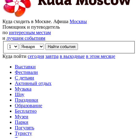
Куда сходить в Москве. Афиша
Москвы
Помощник и путеводитель
по
интересным местам
и
лучшим событиям
Куда пойти
сегодня
завтра
в выходные
в этом месяце
Выставки
Фестивали
С детьми
Активный отдых
Музыка
Шоу
Праздники
Образование
Бесплатно
Музеи
Парки
Погулять
Туристу