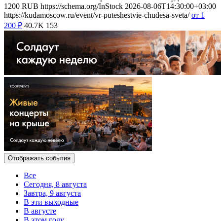
1200
RUB
https://schema.org/InStock
2026-08-06T14:30:00+03:00
https://kudamoscow.ru/event/vr-puteshestvie-chudesa-sveta/
от 1
200
₽
40.7K
153
Отображать события
Все
Сегодня, 8 августа
Завтра, 9 августа
В эти выходные
В августе
В этом году