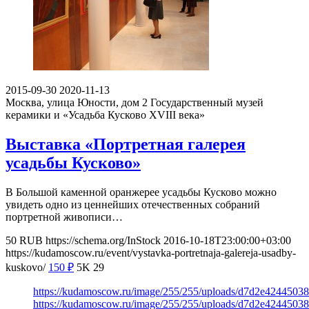
2015-09-30
2020-11-13
Москва, улица Юности, дом 2
Государственный музей
керамики и «Усадьба Кусково XVIII века»
Выставка «Портретная галерея
усадьбы Кусково»
В Большой каменной оранжерее усадьбы Кусково можно
увидеть одно из ценнейших отечественных собраний
портретной живописи…
50
RUB
https://schema.org/InStock
2016-10-18T23:00:00+03:00
https://kudamoscow.ru/event/vystavka-portretnaja-galereja-usadby-
kuskovo/
150
₽
5K
29
https://kudamoscow.ru/image/255/255/uploads/d7d2e424450
https://kudamoscow.ru/image/255/255/uploads/d7d2e424450