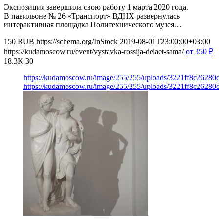
Экспозиция завершила свою работу 1 марта 2020 года.
В павильоне № 26 «Транспорт» ВДНХ развернулась
интерактивная площадка Политехнического музея…
150
RUB
https://schema.org/InStock
2019-08-01T23:00:00+03:00
https://kudamoscow.ru/event/vystavka-rossija-delaet-sama/
от 350
₽
18.3K
30
https://kudamoscow.ru/image/255/255/uploads/3221ff8c2628
https://kudamoscow.ru/image/255/255/uploads/3221ff8c2628