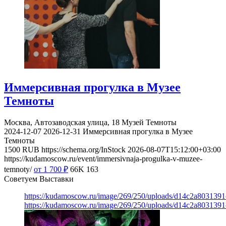
Иммерсивная прогулка в Музее
Темноты
Москва, Автозаводская улица, 18
Музей Темноты
2024-12-07
2026-12-31
Иммерсивная прогулка в Музее
Темноты
1500
RUB
https://schema.org/InStock
2026-08-07T15:12:00+03:00
https://kudamoscow.ru/event/immersivnaja-progulka-v-muzee-
temnoty/
от 1 700
₽
66K
163
Советуем Выставки
https://kudamoscow.ru/image/269/250/uploads/d14c2a803139
https://kudamoscow.ru/image/269/250/uploads/d14c2a803139