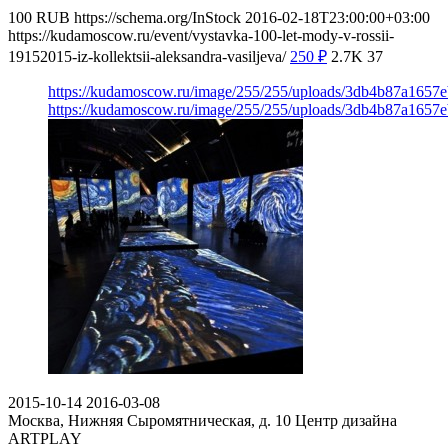
100
RUB
https://schema.org/InStock
2016-02-18T23:00:00+03:00
https://kudamoscow.ru/event/vystavka-100-let-mody-v-rossii-
19152015-iz-kollektsii-aleksandra-vasiljeva/
250
₽
2.7K
37
https://kudamoscow.ru/image/255/255/uploads/3db4b87a1657
https://kudamoscow.ru/image/255/255/uploads/3db4b87a1657
2015-10-14
2016-03-08
Москва, Нижняя Сыромятническая, д. 10
Центр дизайна
ARTPLAY