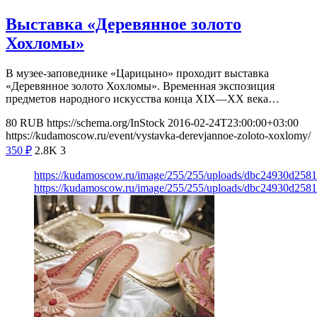
Выставка «Деревянное золото
Хохломы»
В музее-заповеднике «Царицыно» проходит выставка
«Деревянное золото Хохломы». Временная экспозиция
предметов народного искусства конца XIX—ХХ века…
80
RUB
https://schema.org/InStock
2016-02-24T23:00:00+03:00
https://kudamoscow.ru/event/vystavka-derevjannoe-zoloto-xoxlomy/
350
₽
2.8K
3
https://kudamoscow.ru/image/255/255/uploads/dbc24930d258
https://kudamoscow.ru/image/255/255/uploads/dbc24930d258