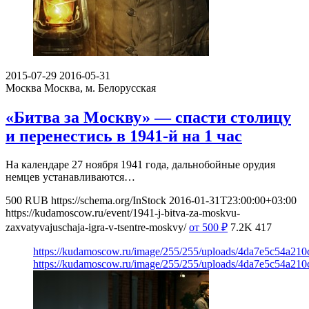
2015-07-29
2016-05-31
Москва
Москва, м. Белорусская
«Битва за Москву» — спасти столицу
и перенестись в 1941-й на 1 час
На календаре 27 ноября 1941 года, дальнобойные орудия
немцев устанавливаются…
500
RUB
https://schema.org/InStock
2016-01-31T23:00:00+03:00
https://kudamoscow.ru/event/1941-j-bitva-za-moskvu-
zaxvatyvajuschaja-igra-v-tsentre-moskvy/
от 500
₽
7.2K
417
https://kudamoscow.ru/image/255/255/uploads/4da7e5c54a21
https://kudamoscow.ru/image/255/255/uploads/4da7e5c54a21