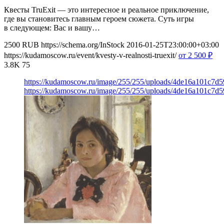
Квесты TruExit — это интересное и реальное приключение,
где вы становитесь главным героем сюжета. Суть игры
в следующем: Вас и вашу…
2500
RUB
https://schema.org/InStock
2016-01-25T23:00:00+03:00
https://kudamoscow.ru/event/kvesty-v-realnosti-truexit/
от 2 500
₽
3.8K
75
https://kudamoscow.ru/image/255/255/uploads/4de16a101c7d
https://kudamoscow.ru/image/255/255/uploads/4de16a101c7d