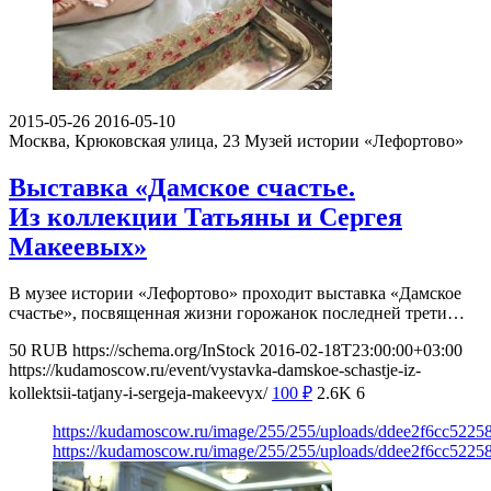
2015-05-26
2016-05-10
Москва, Крюковская улица, 23
Музей истории «Лефортово»
Выставка «Дамское счастье.
Из коллекции Татьяны и Сергея
Макеевых»
В музее истории «Лефортово» проходит выставка «Дамское
счастье», посвященная жизни горожанок последней трети…
50
RUB
https://schema.org/InStock
2016-02-18T23:00:00+03:00
https://kudamoscow.ru/event/vystavka-damskoe-schastje-iz-
kollektsii-tatjany-i-sergeja-makeevyx/
100
₽
2.6K
6
https://kudamoscow.ru/image/255/255/uploads/ddee2f6cc522
https://kudamoscow.ru/image/255/255/uploads/ddee2f6cc522