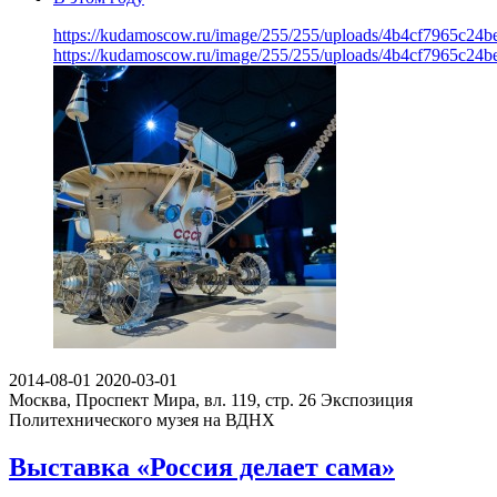
https://kudamoscow.ru/image/255/255/uploads/4b4cf7965c24
https://kudamoscow.ru/image/255/255/uploads/4b4cf7965c24
2014-08-01
2020-03-01
Москва, Проспект Мира, вл. 119, стр. 26
Экспозиция
Политехнического музея на ВДНХ
Выставка «Россия делает сама»