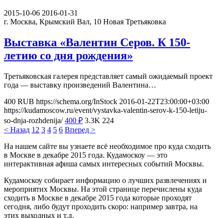
2015-10-06
2016-01-31
г. Москва, Крымский Вал, 10
Новая Третьяковка
Выставка «Валентин Серов. К 150-
летию со дня рождения»
Третьяковская галерея представляет самый ожидаемый проект
года — выставку произведений Валентина…
400
RUB
https://schema.org/InStock
2016-01-22T23:00:00+03:00
https://kudamoscow.ru/event/vystavka-valentin-serov-k-150-letiju-
so-dnja-rozhdenija/
400
₽
3.3K
224
< Назад
1
2
3
4
5
6
Вперед >
На нашем сайте вы узнаете всё необходимое про куда сходить
в Москве в декабре 2015 года. Кудамоскоу — это
интерактивная афиша самых интересных событий Москвы.
Кудамоскоу собирает информацию о лучших развлечениях и
мероприятих Москвы. На этой странице перечислены куда
сходить в Москве в декабре 2015 года которые проходят
сегодня, либо будут проходить скоро: например завтра, на
этих выходных и т.д.