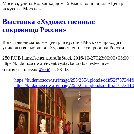
Москва, улица Волхонка, дом 15
Выставочный зал «Центр
искусств. Москва»
Выставка «Художественные
сокровища России»
В выставочном зале «Центр искусств / Москва» проходит
уникальная выставка «Художественные сокровища России.
250
RUB
https://schema.org/InStock
2016-10-27T23:00:00+03:00
https://kudamoscow.ru/event/vystavka-xudozhestvennye-
sokrovischa-rossii/
450
₽
15.6K
18
https://kudamoscow.ru/image/255/255/uploads/edff52f757344
https://kudamoscow.ru/image/255/255/uploads/edff52f757344