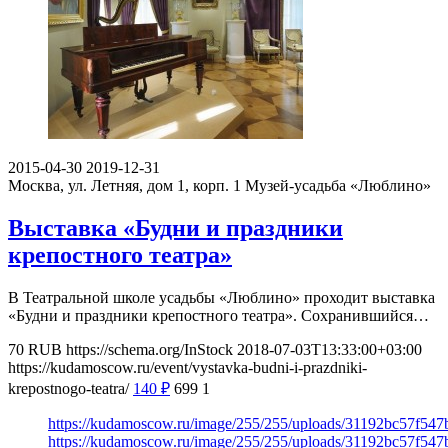
2015-04-30
2019-12-31
Москва, ул. Летняя, дом 1, корп. 1
Музей-усадьба «Люблино»
Выставка «Будни и праздники
крепостного театра»
В Театральной школе усадьбы «Люблино» проходит выставка
«Будни и праздники крепостного театра». Сохранившийся…
70
RUB
https://schema.org/InStock
2018-07-03T13:33:00+03:00
https://kudamoscow.ru/event/vystavka-budni-i-prazdniki-
krepostnogo-teatra/
140
₽
699
1
https://kudamoscow.ru/image/255/255/uploads/31192bc57f54
https://kudamoscow.ru/image/255/255/uploads/31192bc57f54