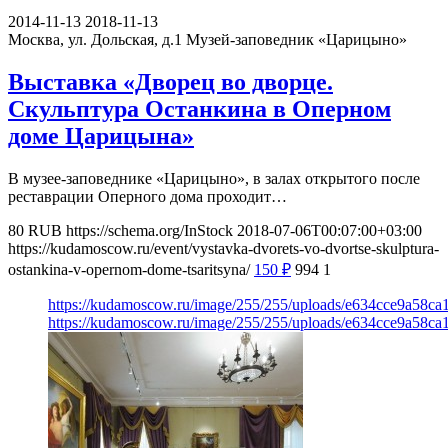
2014-11-13
2018-11-13
Москва, ул. Дольская, д.1
Музей-заповедник «Царицыно»
Выставка «Дворец во дворце.
Скульптура Останкина в Оперном
доме Царицына»
В музее-заповеднике «Царицыно», в залах открытого после
реставрации Оперного дома проходит…
80
RUB
https://schema.org/InStock
2018-07-06T00:07:00+03:00
https://kudamoscow.ru/event/vystavka-dvorets-vo-dvortse-skulptura-
ostankina-v-opernom-dome-tsaritsyna/
150
₽
994
1
https://kudamoscow.ru/image/255/255/uploads/e634cce9a58c
https://kudamoscow.ru/image/255/255/uploads/e634cce9a58c