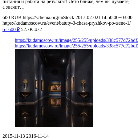
питания и работа на результат! Лето ближе, чем вы думаете,
а значит…
600
RUB
https://schema.org/InStock
2017-02-02T14:50:00+03:00
https://kudamoscow.ru/event/batuty-3-chasa-pryzhkov-po-tsene-1/
от 600
₽
52.7K
472
https://kudamoscow.ru/image/255/255/uploads/338c577d72bd
https://kudamoscow.ru/image/255/255/uploads/338c577d72bd
2015-11-13
2016-11-14