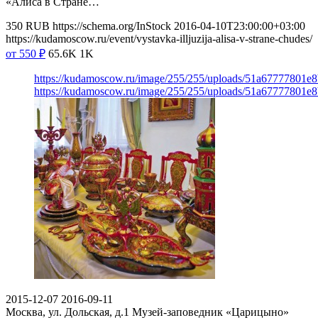
«Алиса в Стране…
350
RUB
https://schema.org/InStock
2016-04-10T23:00:00+03:00
https://kudamoscow.ru/event/vystavka-illjuzija-alisa-v-strane-chudes/
от 550
₽
65.6K
1K
https://kudamoscow.ru/image/255/255/uploads/51a67777801
https://kudamoscow.ru/image/255/255/uploads/51a67777801
2015-12-07
2016-09-11
Москва, ул. Дольская, д.1
Музей-заповедник «Царицыно»