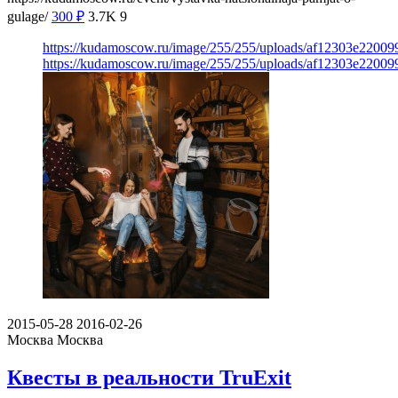
gulage/
300
₽
3.7K
9
https://kudamoscow.ru/image/255/255/uploads/af12303e220
https://kudamoscow.ru/image/255/255/uploads/af12303e220
2015-05-28
2016-02-26
Москва
Москва
Квесты в реальности TruExit