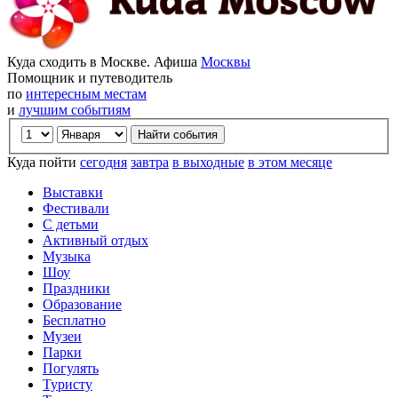
Куда сходить в Москве. Афиша
Москвы
Помощник и путеводитель
по
интересным местам
и
лучшим событиям
Куда пойти
сегодня
завтра
в выходные
в этом месяце
Выставки
Фестивали
С детьми
Активный отдых
Музыка
Шоу
Праздники
Образование
Бесплатно
Музеи
Парки
Погулять
Туристу