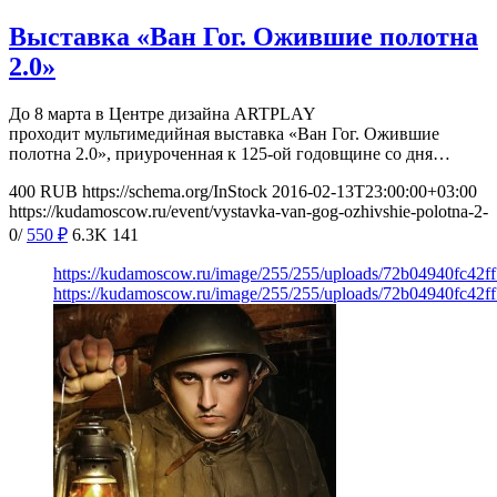
Выставка «Ван Гог. Ожившие полотна
2.0»
До 8 марта в Центре дизайна ARTPLAY
проходит мультимедийная выставка «Ван Гог. Ожившие
полотна 2.0», приуроченная к 125-ой годовщине со дня…
400
RUB
https://schema.org/InStock
2016-02-13T23:00:00+03:00
https://kudamoscow.ru/event/vystavka-van-gog-ozhivshie-polotna-2-
0/
550
₽
6.3K
141
https://kudamoscow.ru/image/255/255/uploads/72b04940fc42
https://kudamoscow.ru/image/255/255/uploads/72b04940fc42