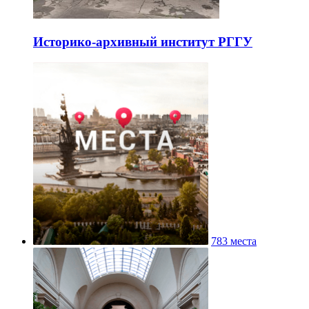
Историко-архивный институт РГГУ
783 места