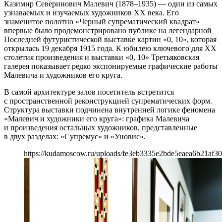
Казимир Северинович Малевич (1878–1935) — один из самых
узнаваемых и изучаемых художников XX века. Его
знаменитое полотно «Черный супрематический квадрат»
впервые было продемонстрировано публике на легендарной
Последней футуристической выставке картин «0, 10», которая
открылась 19 декабря 1915 года. К юбилею ключевого для XX
столетия произведения и выставки «0, 10» Третьяковская
галерея показывает редко экспонируемые графические работы
Малевича и художников его круга.
В самой архитектуре залов посетитель встретится
с пространственной реконструкцией супрематических форм.
Структура выставки подчинена внутренней логике феномена
«Малевич и художники его круга»: графика Малевича
и произведения остальных художников, представленные
в двух разделах: «Супремус» и «Уновис».
https://kudamoscow.ru/uploads/fe3eb3335e2bde5eaea6b21af30