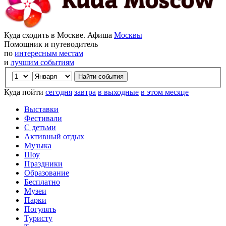
Куда сходить в Москве. Афиша
Москвы
Помощник и путеводитель
по
интересным местам
и
лучшим событиям
Куда пойти
сегодня
завтра
в выходные
в этом месяце
Выставки
Фестивали
С детьми
Активный отдых
Музыка
Шоу
Праздники
Образование
Бесплатно
Музеи
Парки
Погулять
Туристу