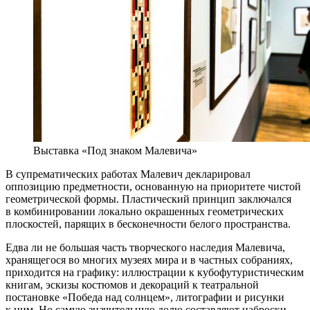
Выставка «Под знаком Малевича»
В супрематических работах Малевич декларировал
оппозицию предметности, основанную на приоритете чистой
геометрической формы. Пластический принцип заключался
в комбинировании локально окрашенных геометрических
плоскостей, парящих в бесконечности белого пространства.
Едва ли не большая часть творческого наследия Малевича,
хранящегося во многих музеях мира и в частных собраниях,
приходится на графику: иллюстрации к кубофутуристическим
книгам, эскизы костюмов и декораций к театральной
постановке «Победа над солнцем», литографии и рисунки
к ним. Но самую значительную долю составляют наброски