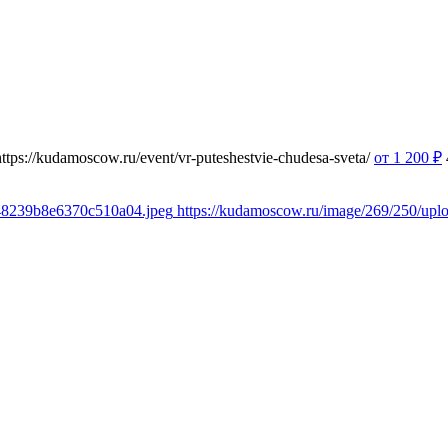
https://kudamoscow.ru/event/vr-puteshestvie-chudesa-sveta/
от 1 200
₽
348239b8e6370c510a04.jpeg
https://kudamoscow.ru/image/269/250/up