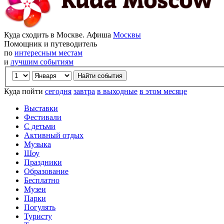
Куда сходить в Москве. Афиша
Москвы
Помощник и путеводитель
по
интересным местам
и
лучшим событиям
Куда пойти
сегодня
завтра
в выходные
в этом месяце
Выставки
Фестивали
С детьми
Активный отдых
Музыка
Шоу
Праздники
Образование
Бесплатно
Музеи
Парки
Погулять
Туристу