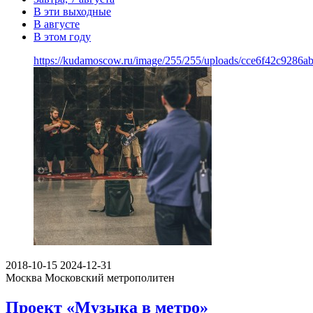
В эти выходные
В августе
В этом году
https://kudamoscow.ru/image/255/255/uploads/cce6f42c9286
2018-10-15
2024-12-31
Москва
Московский метрополитен
Проект «Музыка в метро»