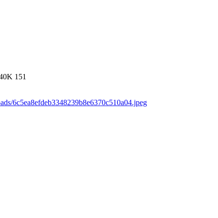
40K
151
loads/6c5ea8efdeb3348239b8e6370c510a04.jpeg