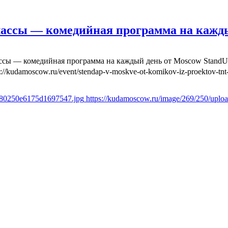
лассы — комедийная программа на кажд
ассы — комедийная программа на каждый день от Moscow Stand
s://kudamoscow.ru/event/stendap-v-moskve-ot-komikov-iz-proektov-tnt-
fd80250e6175d1697547.jpg
https://kudamoscow.ru/image/269/250/upl