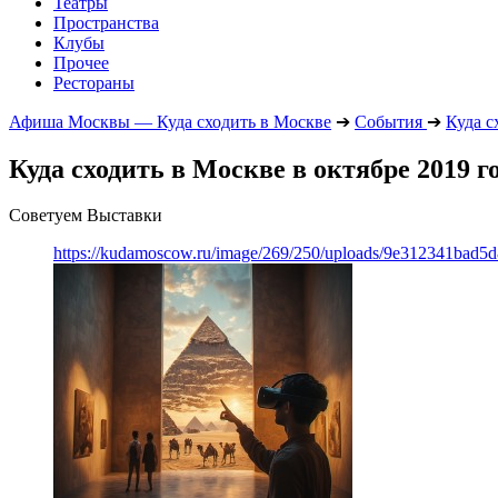
Театры
Пространства
Клубы
Прочее
Рестораны
Афиша Москвы — Куда сходить в Москве
➔
События
➔
Куда с
Куда сходить в Москве в октябре 2019 г
Советуем Выставки
https://kudamoscow.ru/image/269/250/uploads/9e312341bad5