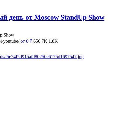
ый день от Moscow StandUp Show
Up Show
i-youtube/
от 0
₽
656.7K
1.8K
oads/f5e74f5d915afd80250e6175d1697547.jpg