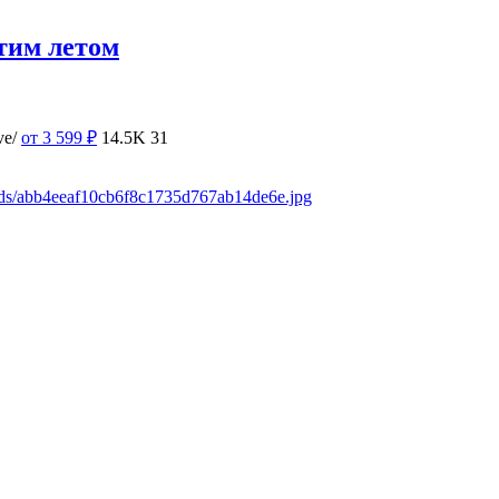
тим летом
ve/
от 3 599
₽
14.5K
31
ads/abb4eeaf10cb6f8c1735d767ab14de6e.jpg