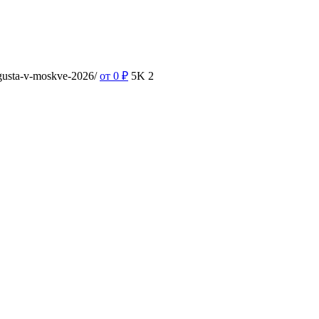
vgusta-v-moskve-2026/
от 0
₽
5K
2