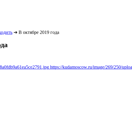
ходить
➔
В октябре 2019 года
ода
d8a0fdb9a61ea5ce2791.jpg
https://kudamoscow.ru/image/269/250/upl