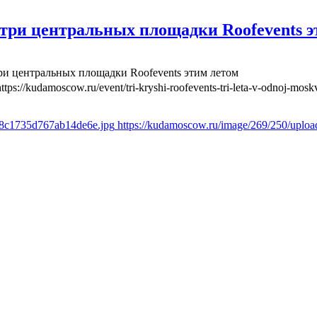
три центральных площадки Roofevents э
ри центральных площадки Roofevents этим летом
https://kudamoscow.ru/event/tri-kryshi-roofevents-tri-leta-v-odnoj-mosk
6f8c1735d767ab14de6e.jpg
https://kudamoscow.ru/image/269/250/uplo