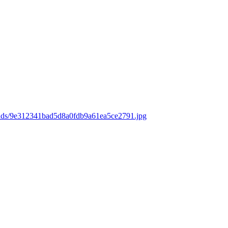
oads/9e312341bad5d8a0fdb9a61ea5ce2791.jpg