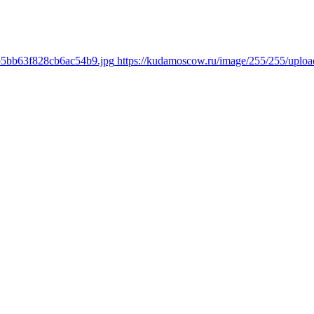
ab5bb63f828cb6ac54b9.jpg
https://kudamoscow.ru/image/255/255/upl