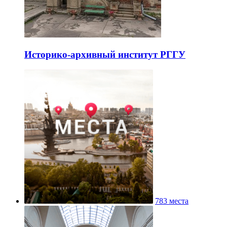
Историко-архивный институт РГГУ
783 места