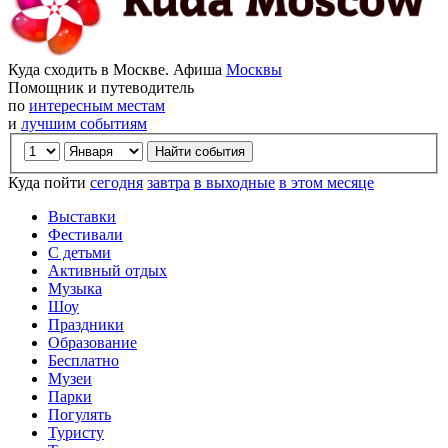
Куда сходить в Москве. Афиша
Москвы
Помощник и путеводитель
по
интересным местам
и
лучшим событиям
Куда пойти
сегодня
завтра
в выходные
в этом месяце
Выставки
Фестивали
С детьми
Активный отдых
Музыка
Шоу
Праздники
Образование
Бесплатно
Музеи
Парки
Погулять
Туристу