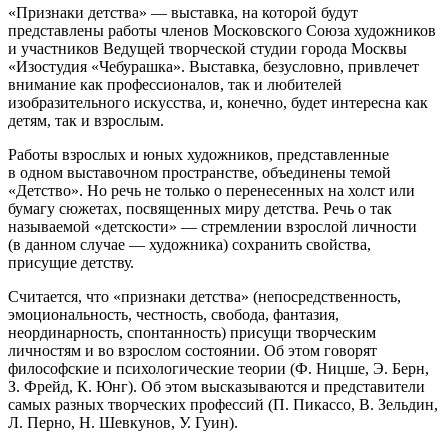
«Признаки детства» — выставка, на которой будут
представлены работы членов Московского Союза художников
и участников Ведущей творческой студии города Москвы
«Изостудия «Чебурашка». Выставка, безусловно, привлечет
внимание как профессионалов, так и любителей
изобразительного искусства, и, конечно, будет интересна как
детям, так и взрослым.
Работы взрослых и юных художников, представленные
в одном выставочном пространстве, объединены темой
«Детство». Но речь не только о перенесенных на холст или
бумагу сюжетах, посвященных миру детства. Речь о так
называемой «детскости» — стремлении взрослой личности
(в данном случае — художника) сохранить свойства,
присущие детству.
Считается, что «признаки детства» (непосредственность,
эмоциональность, честность, свобода, фантазия,
неординарность, спонтанность) присущи творческим
личностям и во взрослом состоянии. Об этом говорят
философские и психологические теории (Ф. Ницше, Э. Берн,
З. Фрейд, К. Юнг). Об этом высказываются и представители
самых разных творческих профессий (П. Пикассо, В. Зельдин,
Л. Перно, Н. Шевкунов, У. Гуин).