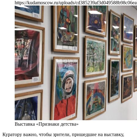
https://kudamoscow.ru/uploads/cd385239af3d049588b98c06ea
Выставка «Признаки детства»
Куратору важно, чтобы зрители, пришедшие на выставку,