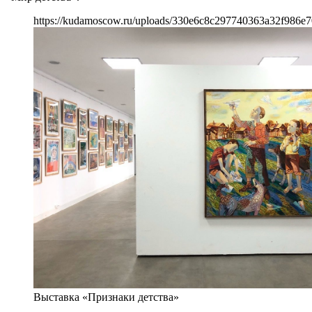
https://kudamoscow.ru/uploads/330e6c8c297740363a32f986e7
Выставка «Признаки детства»