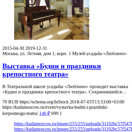
2015-04-30
2019-12-31
Москва, ул. Летняя, дом 1, корп. 1
Музей-усадьба «Люблино»
Выставка «Будни и праздники
крепостного театра»
В Театральной школе усадьбы «Люблино» проходит выставка
«Будни и праздники крепостного театра». Сохранившийся…
70
RUB
https://schema.org/InStock
2018-07-03T13:33:00+03:00
https://kudamoscow.ru/event/vystavka-budni-i-prazdniki-
krepostnogo-teatra/
140
₽
699
1
https://kudamoscow.ru/image/255/255/uploads/31192bc57f54
https://kudamoscow.ru/image/255/255/uploads/31192bc57f54