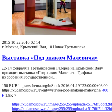
2015-10-22
2016-02-14
г. Москва, Крымский Вал, 10
Новая Третьяковка
Выставка «Под знаком Малевича»
До 14 февраля в Третьяковской Галерее на Крымском Валу
проходит выставка «Под знаком Малевича. Графика
из собрания Государственной…
150
RUB
https://schema.org/InStock
2016-01-19T23:00:00+03:00
https://kudamoscow.ru/event/vystavka-pod-znakom-malevicha/
400
₽
1.8K
7
https://kudamoscow.ru/image/255/255/uploads/c5176ff5bbff2
https://kudamoscow.ru/image/255/255/uploads/c5176ff5bbff2