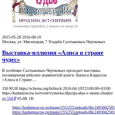
2015-05-28
2016-08-10
Москва, ул. Мясницкая, 7
Усадьба Салтыковых-Чертковых
Выставка-иллюзия «Алиса в стране
чудес»
В особняке Салтыковых-Чертковых проходит выставка,
посвященная юбилею знаменитой книги Льюиса Кэрролла
«Алиса в Стране…
350
RUB
https://schema.org/InStock
2016-04-10T23:00:00+03:00
https://kudamoscow.ru/event/vystavka-illjuzija-alisa-v-strane-chudes/
от 550
₽
65.6K
1K
https://kudamoscow.ru/image/255/255/uploads/dbc24930d258
https://kudamoscow.ru/image/255/255/uploads/dbc24930d258