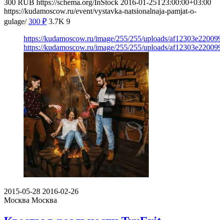
300
RUB
https://schema.org/InStock
2016-01-25T23:00:00+03:00
https://kudamoscow.ru/event/vystavka-natsionalnaja-pamjat-o-
gulage/
300
₽
3.7K
9
https://kudamoscow.ru/image/255/255/uploads/af12303e220
https://kudamoscow.ru/image/255/255/uploads/af12303e220
2015-05-28
2016-02-26
Москва
Москва