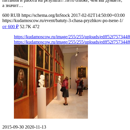
питания и работа на результат! Лето ближе, чем вы думаете,
а значит…
600
RUB
https://schema.org/InStock
2017-02-02T14:50:00+03:00
https://kudamoscow.ru/event/batuty-3-chasa-pryzhkov-po-tsene-1/
от 600
₽
52.7K
472
https://kudamoscow.ru/image/255/255/uploads/edff52f757344
https://kudamoscow.ru/image/255/255/uploads/edff52f757344
2015-09-30
2020-11-13