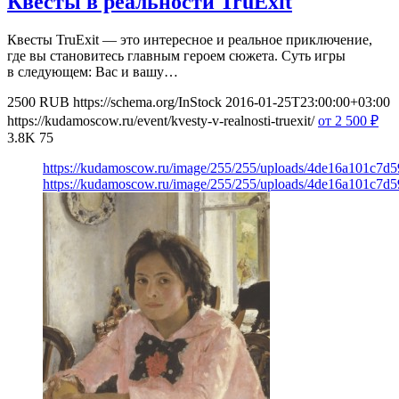
Квесты в реальности TruExit
Квесты TruExit — это интересное и реальное приключение,
где вы становитесь главным героем сюжета. Суть игры
в следующем: Вас и вашу…
2500
RUB
https://schema.org/InStock
2016-01-25T23:00:00+03:00
https://kudamoscow.ru/event/kvesty-v-realnosti-truexit/
от 2 500
₽
3.8K
75
https://kudamoscow.ru/image/255/255/uploads/4de16a101c7d
https://kudamoscow.ru/image/255/255/uploads/4de16a101c7d