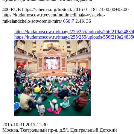
400
RUB
https://schema.org/InStock
2016-01-18T23:00:00+03:00
https://kudamoscow.ru/event/multimedijnaja-vystavka-
mikelandzhelo-sotvorenie-mira/
650
₽
2.4K
36
https://kudamoscow.ru/image/255/255/uploads/556f219a2483
https://kudamoscow.ru/image/255/255/uploads/556f219a2483
2015-10-31
2015-11-30
Москва, Театральный пр-д, д.5/1
Центральный Детский