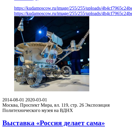
https://kudamoscow.ru/image/255/255/uploads/4b4cf7965c24
https://kudamoscow.ru/image/255/255/uploads/4b4cf7965c24
2014-08-01
2020-03-01
Москва, Проспект Мира, вл. 119, стр. 26
Экспозиция
Политехнического музея на ВДНХ
Выставка «Россия делает сама»