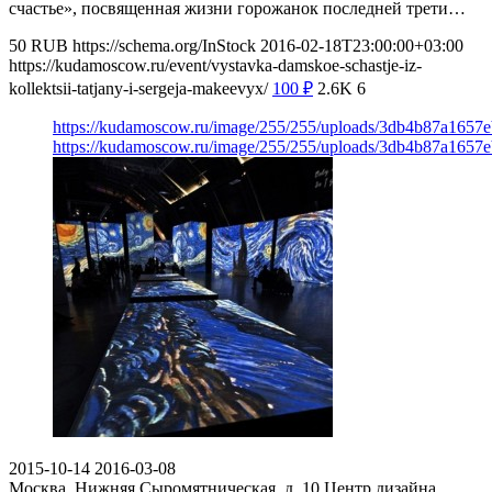
счастье», посвященная жизни горожанок последней трети…
50
RUB
https://schema.org/InStock
2016-02-18T23:00:00+03:00
https://kudamoscow.ru/event/vystavka-damskoe-schastje-iz-
kollektsii-tatjany-i-sergeja-makeevyx/
100
₽
2.6K
6
https://kudamoscow.ru/image/255/255/uploads/3db4b87a1657
https://kudamoscow.ru/image/255/255/uploads/3db4b87a1657
2015-10-14
2016-03-08
Москва, Нижняя Сыромятническая, д. 10
Центр дизайна