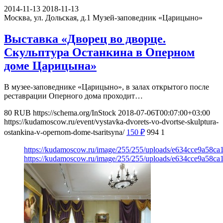
2014-11-13
2018-11-13
Москва, ул. Дольская, д.1
Музей-заповедник «Царицыно»
Выставка «Дворец во дворце.
Скульптура Останкина в Оперном
доме Царицына»
В музее-заповеднике «Царицыно», в залах открытого после
реставрации Оперного дома проходит…
80
RUB
https://schema.org/InStock
2018-07-06T00:07:00+03:00
https://kudamoscow.ru/event/vystavka-dvorets-vo-dvortse-skulptura-
ostankina-v-opernom-dome-tsaritsyna/
150
₽
994
1
https://kudamoscow.ru/image/255/255/uploads/e634cce9a58c
https://kudamoscow.ru/image/255/255/uploads/e634cce9a58c