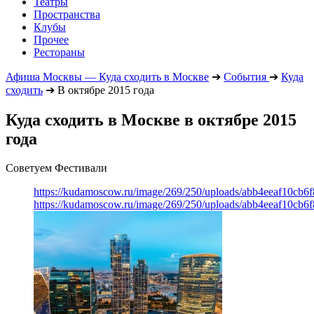
Театры
Пространства
Клубы
Прочее
Рестораны
Афиша Москвы — Куда сходить в Москве
➔
События
➔
Куда
сходить
➔
В октябре 2015 года
Куда сходить в Москве в октябре 2015
года
Советуем Фестивали
https://kudamoscow.ru/image/269/250/uploads/abb4eeaf10cb
https://kudamoscow.ru/image/269/250/uploads/abb4eeaf10cb