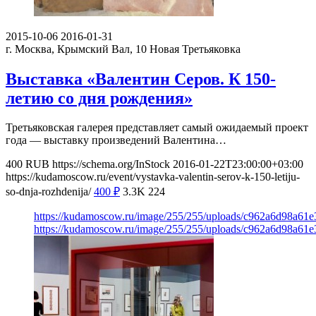
2015-10-06
2016-01-31
г. Москва, Крымский Вал, 10
Новая Третьяковка
Выставка «Валентин Серов. К 150-
летию со дня рождения»
Третьяковская галерея представляет самый ожидаемый проект
года — выставку произведений Валентина…
400
RUB
https://schema.org/InStock
2016-01-22T23:00:00+03:00
https://kudamoscow.ru/event/vystavka-valentin-serov-k-150-letiju-
so-dnja-rozhdenija/
400
₽
3.3K
224
https://kudamoscow.ru/image/255/255/uploads/c962a6d98a61
https://kudamoscow.ru/image/255/255/uploads/c962a6d98a61