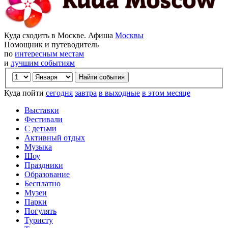
Куда сходить в Москве. Афиша
Москвы
Помощник и путеводитель
по
интересным местам
и
лучшим событиям
Куда пойти
сегодня
завтра
в выходные
в этом месяце
Выставки
Фестивали
С детьми
Активный отдых
Музыка
Шоу
Праздники
Образование
Бесплатно
Музеи
Парки
Погулять
Туристу