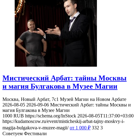
Мистический Арбат: тайны Москвы
и магия Булгакова в Музее Магии
Москва, Новый Арбат, 7с1
Музей Магии на Новом Арбате
2026-08-05
2026-09-06
Мистический Арбат: тайны Москвы и
магия Булгакова в Музее Магии
1000
RUB
https://schema.org/InStock
2026-08-05T11:37:00+03:00
https://kudamoscow.ru/event/misticheskij-arbat-tajny-moskvy-i-
magija-bulgakova-v-muzee-magii/
от 1 000
₽
332
3
Советуем Фестивали