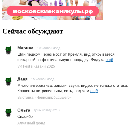
Сейчас обсуждают
Марина
10 часов назад
Шли пешком через мост от Кремля, вид открывается
шикарный на фестивальную площадку. Федука
ещё
VK Fest в Казани 2025
Даня
15 часов назад
Много интерактива: запахи, звуки, видео; не только статика.
Концепты нетривиальны, есть, над чем
ещё
Выставка «Черновик будущего»
Ольга
день назад 22:13
Спасибо
Алмазный фонд