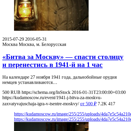
2015-07-29
2016-05-31
Москва
Москва, м. Белорусская
«Битва за Москву» — спасти столицу
и перенестись в 1941-й на 1 час
На календаре 27 ноября 1941 года, дальнобойные орудия
немцев устанавливаются…
500
RUB
https://schema.org/InStock
2016-01-31T23:00:00+03:00
https://kudamoscow.ru/event/1941-j-bitva-za-moskvu-
zaxvatyvajuschaja-igra-v-tsentre-moskvy/
от 500
₽
7.2K
417
https://kudamoscow.ru/image/255/255/uploads/4da7e5c54a21
https://kudamoscow.ru/image/255/255/uploads/4da7e5c54a21