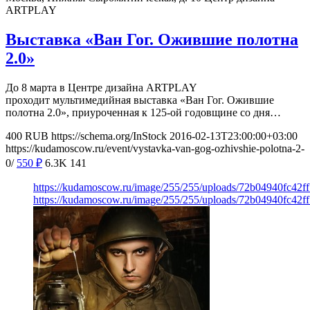
ARTPLAY
Выставка «Ван Гог. Ожившие полотна
2.0»
До 8 марта в Центре дизайна ARTPLAY
проходит мультимедийная выставка «Ван Гог. Ожившие
полотна 2.0», приуроченная к 125-ой годовщине со дня…
400
RUB
https://schema.org/InStock
2016-02-13T23:00:00+03:00
https://kudamoscow.ru/event/vystavka-van-gog-ozhivshie-polotna-2-
0/
550
₽
6.3K
141
https://kudamoscow.ru/image/255/255/uploads/72b04940fc42
https://kudamoscow.ru/image/255/255/uploads/72b04940fc42