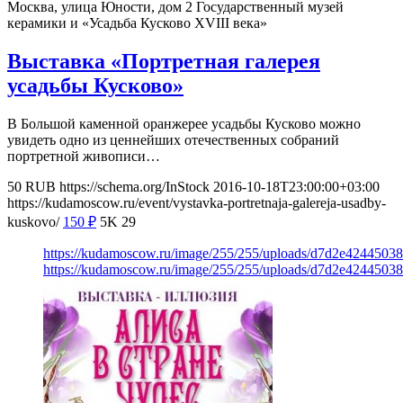
Москва, улица Юности, дом 2
Государственный музей
керамики и «Усадьба Кусково XVIII века»
Выставка «Портретная галерея
усадьбы Кусково»
В Большой каменной оранжерее усадьбы Кусково можно
увидеть одно из ценнейших отечественных собраний
портретной живописи…
50
RUB
https://schema.org/InStock
2016-10-18T23:00:00+03:00
https://kudamoscow.ru/event/vystavka-portretnaja-galereja-usadby-
kuskovo/
150
₽
5K
29
https://kudamoscow.ru/image/255/255/uploads/d7d2e424450
https://kudamoscow.ru/image/255/255/uploads/d7d2e424450