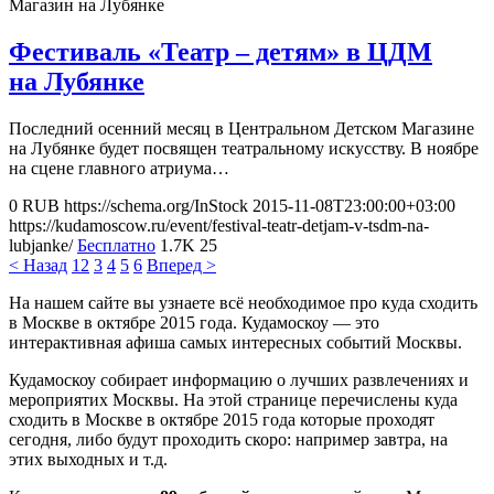
Магазин на Лубянке
Фестиваль «Театр – детям» в ЦДМ
на Лубянке
Последний осенний месяц в Центральном Детском Магазине
на Лубянке будет посвящен театральному искусству. В ноябре
на сцене главного атриума…
0
RUB
https://schema.org/InStock
2015-11-08T23:00:00+03:00
https://kudamoscow.ru/event/festival-teatr-detjam-v-tsdm-na-
lubjanke/
Бесплатно
1.7K
25
< Назад
1
2
3
4
5
6
Вперед >
На нашем сайте вы узнаете всё необходимое про куда сходить
в Москве в октябре 2015 года. Кудамоскоу — это
интерактивная афиша самых интересных событий Москвы.
Кудамоскоу собирает информацию о лучших развлечениях и
мероприятих Москвы. На этой странице перечислены куда
сходить в Москве в октябре 2015 года которые проходят
сегодня, либо будут проходить скоро: например завтра, на
этих выходных и т.д.