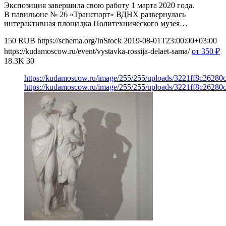
Экспозиция завершила свою работу 1 марта 2020 года.
В павильоне № 26 «Транспорт» ВДНХ развернулась
интерактивная площадка Политехнического музея…
150
RUB
https://schema.org/InStock
2019-08-01T23:00:00+03:00
https://kudamoscow.ru/event/vystavka-rossija-delaet-sama/
от 350
₽
18.3K
30
https://kudamoscow.ru/image/255/255/uploads/3221ff8c2628
https://kudamoscow.ru/image/255/255/uploads/3221ff8c2628