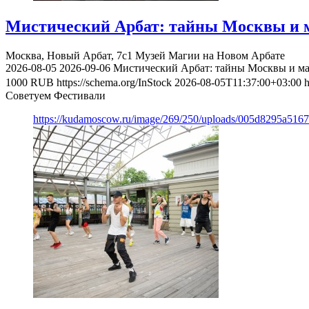
Мистический Арбат: тайны Москвы и м
Москва, Новый Арбат, 7с1
Музей Магии на Новом Арбате
2026-08-05
2026-09-06
Мистический Арбат: тайны Москвы и ма
1000
RUB
https://schema.org/InStock
2026-08-05T11:37:00+03:00
h
Советуем Фестивали
https://kudamoscow.ru/image/269/250/uploads/005d8295a516