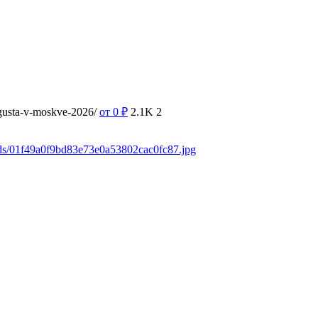
vgusta-v-moskve-2026/
от 0
₽
2.1K
2
ads/01f49a0f9bd83e73e0a53802cac0fc87.jpg