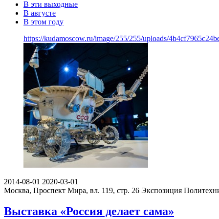
В эти выходные
В августе
В этом году
https://kudamoscow.ru/image/255/255/uploads/4b4cf7965c24
2014-08-01
2020-03-01
Москва, Проспект Мира, вл. 119, стр. 26
Экспозиция Политехн
Выставка «Россия делает сама»