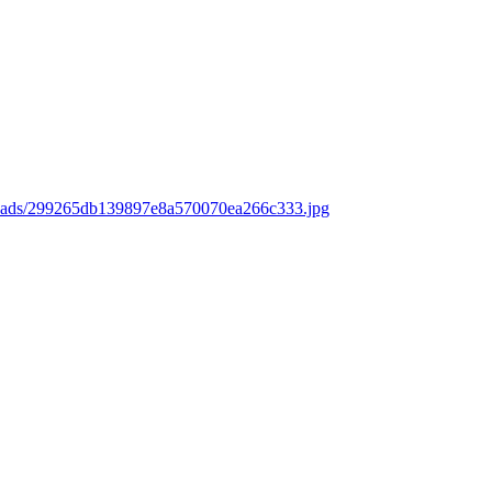
loads/299265db139897e8a570070ea266c333.jpg