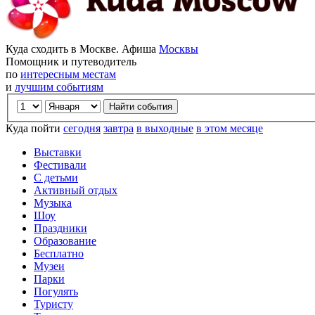
Куда сходить в Москве. Афиша
Москвы
Помощник и путеводитель
по
интересным местам
и
лучшим событиям
Куда пойти
сегодня
завтра
в выходные
в этом месяце
Выставки
Фестивали
С детьми
Активный отдых
Музыка
Шоу
Праздники
Образование
Бесплатно
Музеи
Парки
Погулять
Туристу