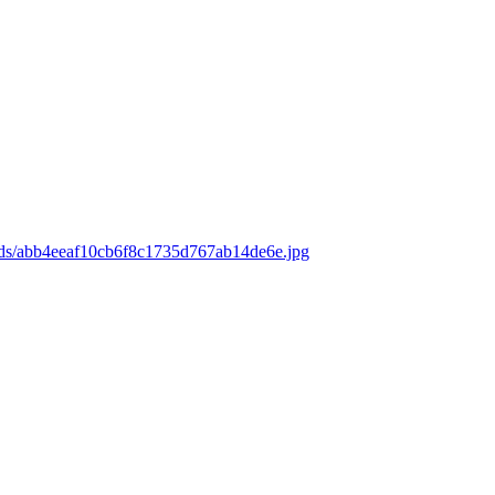
ads/abb4eeaf10cb6f8c1735d767ab14de6e.jpg