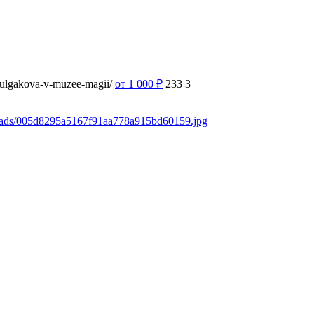
-bulgakova-v-muzee-magii/
от 1 000
₽
233
3
loads/005d8295a5167f91aa778a915bd60159.jpg