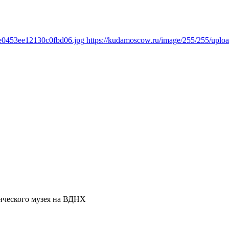
be0453ee12130c0fbd06.jpg
https://kudamoscow.ru/image/255/255/upl
ического музея на ВДНХ