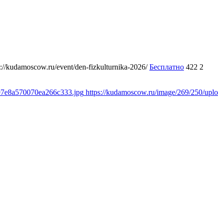
s://kudamoscow.ru/event/den-fizkulturnika-2026/
Бесплатно
422
2
897e8a570070ea266c333.jpg
https://kudamoscow.ru/image/269/250/up