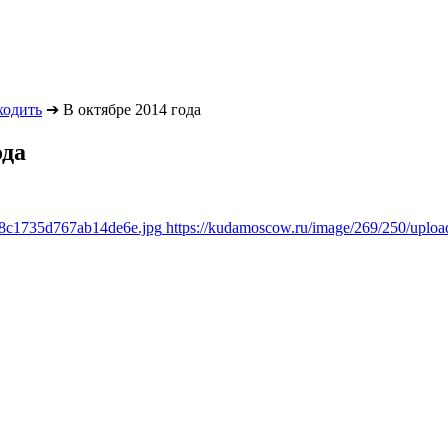
ходить
➔
В октябре 2014 года
ода
6f8c1735d767ab14de6e.jpg
https://kudamoscow.ru/image/269/250/uplo