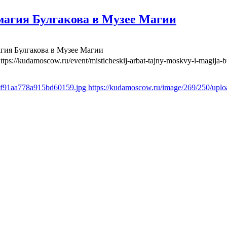
агия Булгакова в Музее Магии
гия Булгакова в Музее Магии
ttps://kudamoscow.ru/event/misticheskij-arbat-tajny-moskvy-i-magija
7f91aa778a915bd60159.jpg
https://kudamoscow.ru/image/269/250/up