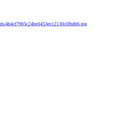
oads/4b4cf7965c24be0453ee12130c0fbd06.jpg