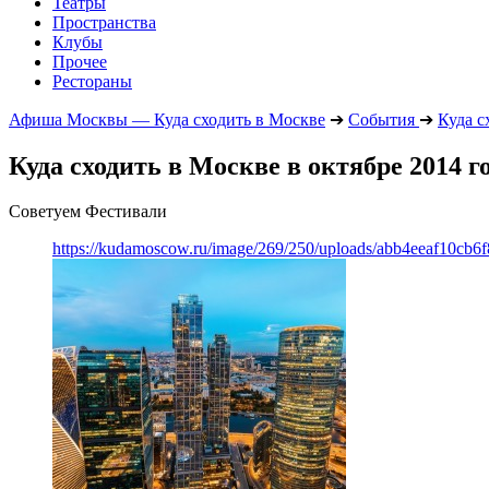
Театры
Пространства
Клубы
Прочее
Рестораны
Афиша Москвы — Куда сходить в Москве
➔
События
➔
Куда с
Куда сходить в Москве в октябре 2014 г
Советуем Фестивали
https://kudamoscow.ru/image/269/250/uploads/abb4eeaf10cb