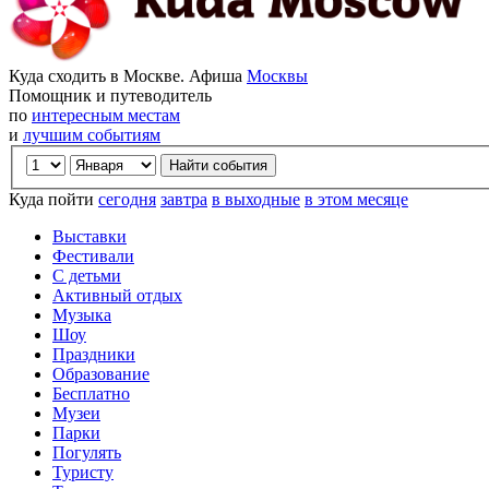
Куда сходить в Москве. Афиша
Москвы
Помощник и путеводитель
по
интересным местам
и
лучшим событиям
Куда пойти
сегодня
завтра
в выходные
в этом месяце
Выставки
Фестивали
С детьми
Активный отдых
Музыка
Шоу
Праздники
Образование
Бесплатно
Музеи
Парки
Погулять
Туристу