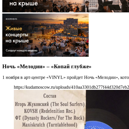
Ночь «Мелодии» – «Копай глубже»
1 ноября в арт-центре «VINYL» пройдет Ночь «Мелодии», кото
https://kudamoscow.ru/uploads/410aa3301db277f44d320d7eb