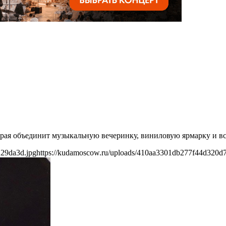
рая объединит музыкальную вечеринку, виниловую ярмарку и вс
229da3d.jpg
https://kudamoscow.ru/uploads/410aa3301db277f44d320d