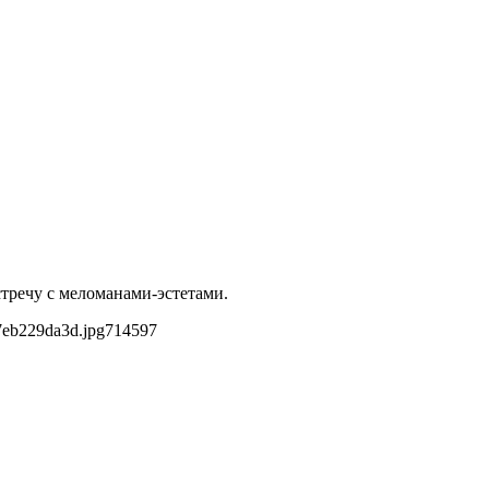
тречу с меломанами-эстетами.
7eb229da3d.jpg
714
597