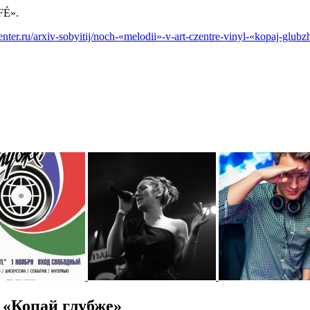
FÉ».
center.ru/arxiv-sobyitij/noch-«melodii»-v-art-czentre-vinyl-«kopaj-glubz
 «Копай глубже»