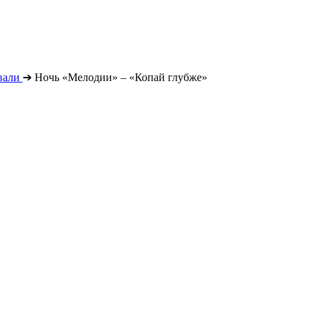
вали
➔
Ночь «Мелодии» – «Копай глубже»