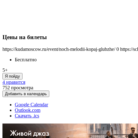
Цены на билеты
https://kudamoscow.ru/event/noch-melodii-kopaj-glubzhe/
0
https://s
Бесплатно
5+
Я пойду
4 нравится
752
просмотра
Добавить в календарь
Google Calendar
Outlook.com
Скачать .ics