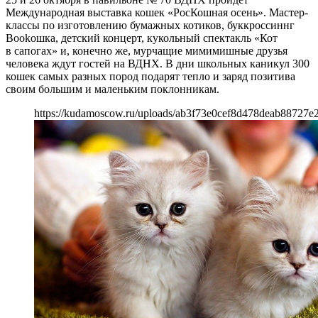
Международная выставка кошек «РосКошная осень». Мастер-
классы по изготовлению бумажных котиков, буккроссиннг
Bookошка, детский концерт, кукольный спектакль «Кот
в сапогах» и, конечно же, мурчащие мимимишные друзья
человека ждут гостей на ВДНХ. В дни школьных каникул 300
кошек самых разных пород подарят тепло и заряд позитива
своим большим и маленьким поклонникам.
https://kudamoscow.ru/uploads/ab3f73e0cef8d478deab88727e