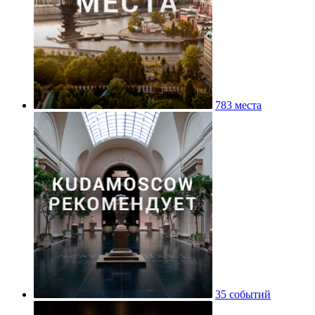
783 места
35 событий