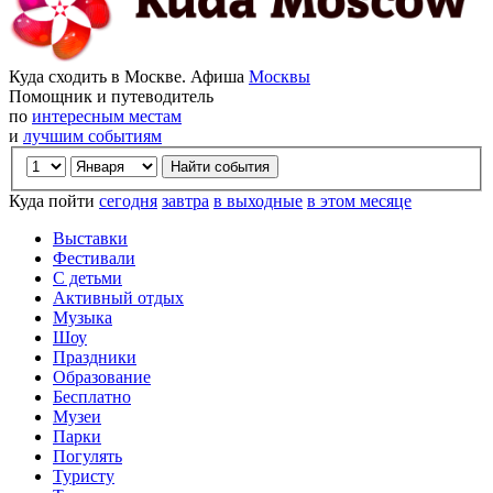
Куда сходить в Москве. Афиша
Москвы
Помощник и путеводитель
по
интересным местам
и
лучшим событиям
Куда пойти
сегодня
завтра
в выходные
в этом месяце
Выставки
Фестивали
С детьми
Активный отдых
Музыка
Шоу
Праздники
Образование
Бесплатно
Музеи
Парки
Погулять
Туристу