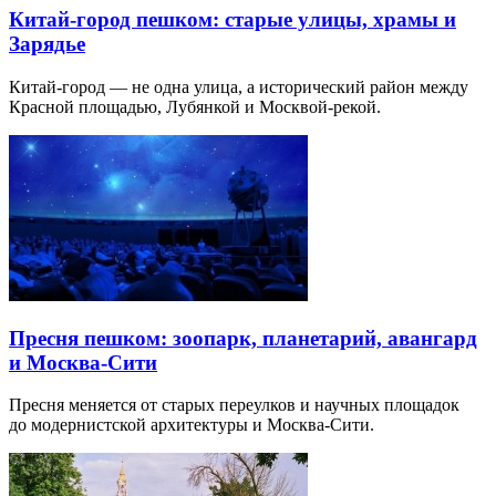
Китай-город пешком: старые улицы, храмы и
Зарядье
Китай-город — не одна улица, а исторический район между
Красной площадью, Лубянкой и Москвой-рекой.
Пресня пешком: зоопарк, планетарий, авангард
и Москва-Сити
Пресня меняется от старых переулков и научных площадок
до модернистской архитектуры и Москва-Сити.