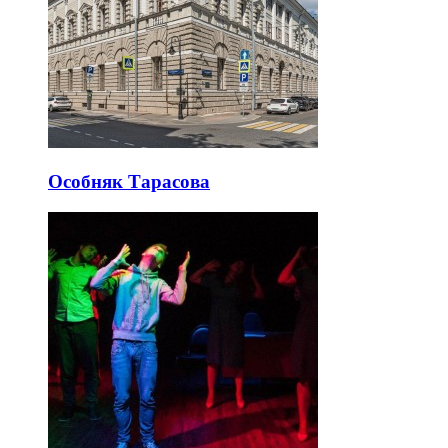
Особняк Тарасова