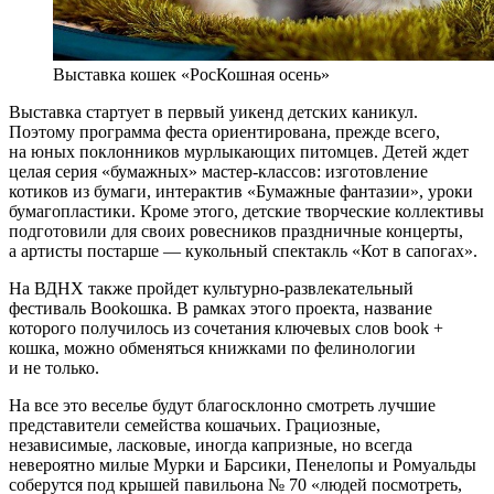
Выставка кошек «РосКошная осень»
Выставка стартует в первый уикенд детских каникул.
Поэтому программа феста ориентирована, прежде всего,
на юных поклонников мурлыкающих питомцев. Детей ждет
целая серия «бумажных» мастер-классов: изготовление
котиков из бумаги, интерактив «Бумажные фантазии», уроки
бумагопластики. Кроме этого, детские творческие коллективы
подготовили для своих ровесников праздничные концерты,
а артисты постарше — кукольный спектакль «Кот в сапогах».
На ВДНХ также пройдет культурно-развлекательный
фестиваль Bookошка. В рамках этого проекта, название
которого получилось из сочетания ключевых слов book +
кошка, можно обменяться книжками по фелинологии
и не только.
На все это веселье будут благосклонно смотреть лучшие
представители семейства кошачьих. Грациозные,
независимые, ласковые, иногда капризные, но всегда
невероятно милые Мурки и Барсики, Пенелопы и Ромуальды
соберутся под крышей павильона № 70 «людей посмотреть,