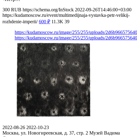
300
RUB
https://schema.org/InStock
2022-09-26T14:46:00+03:00
https://kudamoscow.ru/event/multimedijnaja-vystavka-petr-velikij-
rozhdenie-imperii/
600
₽
11.3K
39
https://kudamoscow.ru/image/255/255/uploads/2d6b9665756
https://kudamoscow.ru/image/255/255/uploads/2d6b9665756
2022-08-26
2022-10-23
Москва, ул. Новогиреевская, д. 37, стр. 2
Музей Вадима