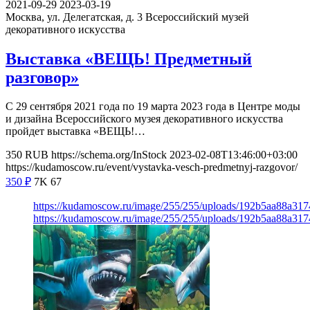
2021-09-29
2023-03-19
Москва, ул. Делегатская, д. 3
Всероссийский музей
декоративного искусства
Выставка «ВЕЩЬ! Предметный
разговор»
С 29 сентября 2021 года по 19 марта 2023 года в Центре моды
и дизайна Всероссийского музея декоративного искусства
пройдет выставка «ВЕЩЬ!…
350
RUB
https://schema.org/InStock
2023-02-08T13:46:00+03:00
https://kudamoscow.ru/event/vystavka-vesch-predmetnyj-razgovor/
350
₽
7K
67
https://kudamoscow.ru/image/255/255/uploads/192b5aa88a317
https://kudamoscow.ru/image/255/255/uploads/192b5aa88a317