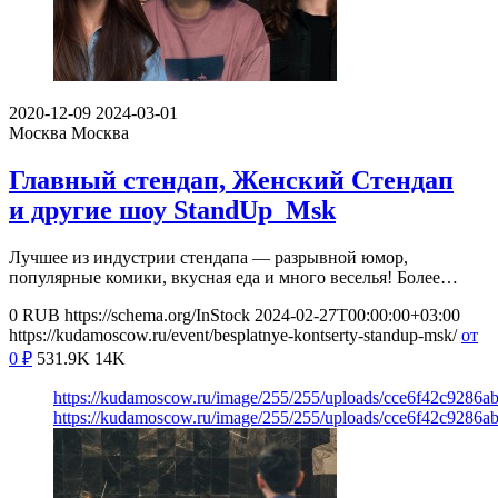
2020-12-09
2024-03-01
Москва
Москва
Главный стендап, Женский Стендап
и другие шоу StandUp_Msk
Лучшее из индустрии стендапа — разрывной юмор,
популярные комики, вкусная еда и много веселья! Более…
0
RUB
https://schema.org/InStock
2024-02-27T00:00:00+03:00
https://kudamoscow.ru/event/besplatnye-kontserty-standup-msk/
от
0
₽
531.9K
14K
https://kudamoscow.ru/image/255/255/uploads/cce6f42c9286
https://kudamoscow.ru/image/255/255/uploads/cce6f42c9286