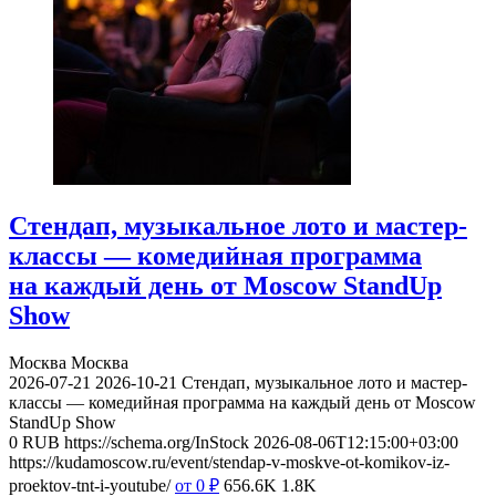
Стендап, музыкальное лото и мастер-
классы — комедийная программа
на каждый день от Moscow StandUp
Show
Москва
Москва
2026-07-21
2026-10-21
Стендап, музыкальное лото и мастер-
классы — комедийная программа на каждый день от Moscow
StandUp Show
0
RUB
https://schema.org/InStock
2026-08-06T12:15:00+03:00
https://kudamoscow.ru/event/stendap-v-moskve-ot-komikov-iz-
proektov-tnt-i-youtube/
от 0
₽
656.6K
1.8K