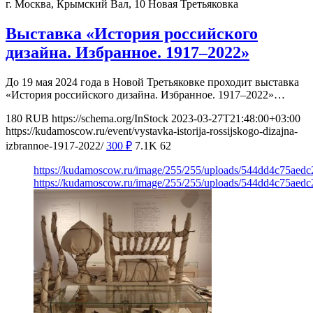
г. Москва, Крымский Вал, 10
Новая Третьяковка
Выставка «История российского
дизайна. Избранное. 1917–2022»
До 19 мая 2024 года в Новой Третьяковке проходит выставка
«История российского дизайна. Избранное. 1917–2022»…
180
RUB
https://schema.org/InStock
2023-03-27T21:48:00+03:00
https://kudamoscow.ru/event/vystavka-istorija-rossijskogo-dizajna-
izbrannoe-1917-2022/
300
₽
7.1K
62
https://kudamoscow.ru/image/255/255/uploads/544dd4c75aed
https://kudamoscow.ru/image/255/255/uploads/544dd4c75aed