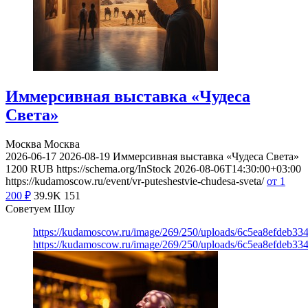
Иммерсивная выставка «Чудеса
Света»
Москва
Москва
2026-06-17
2026-08-19
Иммерсивная выставка «Чудеса Света»
1200
RUB
https://schema.org/InStock
2026-08-06T14:30:00+03:00
https://kudamoscow.ru/event/vr-puteshestvie-chudesa-sveta/
от 1
200
₽
39.9K
151
Советуем Шоу
https://kudamoscow.ru/image/269/250/uploads/6c5ea8efdeb3
https://kudamoscow.ru/image/269/250/uploads/6c5ea8efdeb3