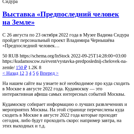
Сидура
Выставка «Предпоследний человек
на Земле»
С 26 августа по 23 октября 2022 года в Музее Вадима Сидура
пройдет персональный проект Владимира Чернышёва
«Предпоследний человек…
50
RUB
https://schema.org/InStock
2022-09-25T14:28:00+03:00
https://kudamoscow.ru/event/vystavka-predposlednij-chelovek-na-
zemle/
150
₽
1.2K
8
< Назад
1
2
3
4
5
6
Вперед >
На нашем сайте вы узнаете всё необходимое про куда сходить
в Москве в августе 2022 года. Кудамоскоу — это
интерактивная афиша самых интересных событий Москвы.
Кудамоскоу собирает информацию о лучших развлечениях и
мероприятих Москвы. На этой странице перечислены куда
сходить в Москве в августе 2022 года которые проходят
сегодня, либо будут проходить скоро: например завтра, на
этих выходных и т.д.