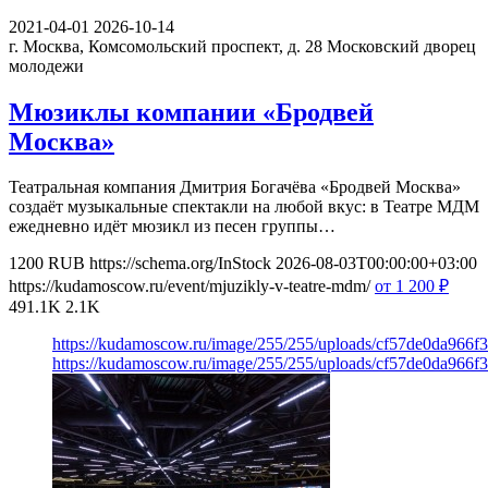
2021-04-01
2026-10-14
г. Москва, Комсомольский проспект, д. 28
Московский дворец
молодежи
Мюзиклы компании «Бродвей
Москва»
Театральная компания Дмитрия Богачёва «Бродвей Москва»
создаёт музыкальные спектакли на любой вкус: в Театре МДМ
ежедневно идёт мюзикл из песен группы…
1200
RUB
https://schema.org/InStock
2026-08-03T00:00:00+03:00
https://kudamoscow.ru/event/mjuzikly-v-teatre-mdm/
от 1 200
₽
491.1K
2.1K
https://kudamoscow.ru/image/255/255/uploads/cf57de0da966f
https://kudamoscow.ru/image/255/255/uploads/cf57de0da966f