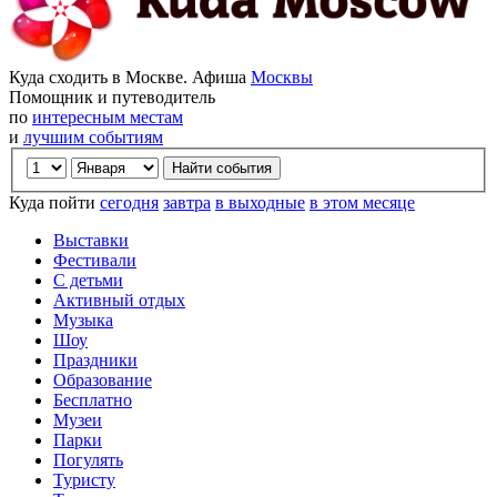
Куда сходить в Москве. Афиша
Москвы
Помощник и путеводитель
по
интересным местам
и
лучшим событиям
Куда пойти
сегодня
завтра
в выходные
в этом месяце
Выставки
Фестивали
С детьми
Активный отдых
Музыка
Шоу
Праздники
Образование
Бесплатно
Музеи
Парки
Погулять
Туристу