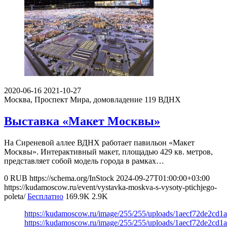
2020-06-16
2021-10-27
Москва, Проспект Мира, домовладение 119
ВДНХ
Выставка «Макет Москвы»
На Сиреневой аллее ВДНХ работает павильон «Макет
Москвы». Интерактивный макет, площадью 429 кв. метров,
представляет собой модель города в рамках…
0
RUB
https://schema.org/InStock
2024-09-27T01:00:00+03:00
https://kudamoscow.ru/event/vystavka-moskva-s-vysoty-ptichjego-
poleta/
Бесплатно
169.9K
2.9K
https://kudamoscow.ru/image/255/255/uploads/1aecf72de2cd1
https://kudamoscow.ru/image/255/255/uploads/1aecf72de2cd1