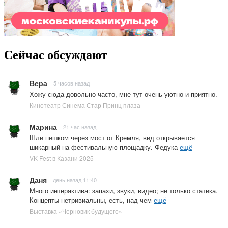
Сейчас обсуждают
Вера
5 часов назад
Хожу сюда довольно часто, мне тут очень уютно и приятно.
Кинотеатр Синема Стар Принц плаза
Марина
21 час назад
Шли пешком через мост от Кремля, вид открывается
шикарный на фестивальную площадку. Федука
ещё
VK Fest в Казани 2025
Даня
день назад 11:40
Много интерактива: запахи, звуки, видео; не только статика.
Концепты нетривиальны, есть, над чем
ещё
Выставка «Черновик будущего»