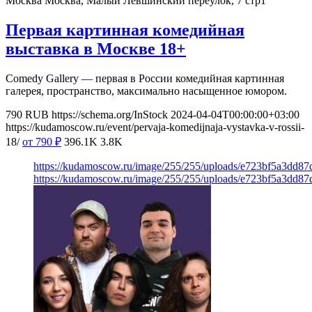
Москва
Москва, Малый Левшинский переулок, 7 стр1
Первая картинная комедийная
выставка в Москве 18+
Comedy Gallery — первая в России комедийная картинная
галерея, пространство, максимально насыщенное юмором.
790
RUB
https://schema.org/InStock
2024-04-04T00:00:00+03:00
https://kudamoscow.ru/event/pervaja-komedijnaja-vystavka-v-rossii-
18/
от 790
₽
396.1K
3.8K
https://kudamoscow.ru/image/255/255/uploads/e723bf5a3dd87
https://kudamoscow.ru/image/255/255/uploads/e723bf5a3dd87