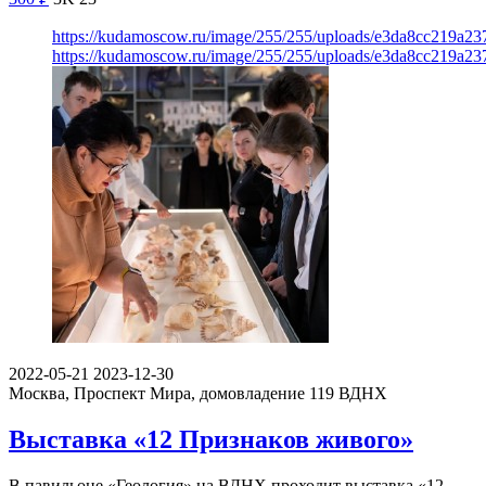
https://kudamoscow.ru/image/255/255/uploads/e3da8cc219a2
https://kudamoscow.ru/image/255/255/uploads/e3da8cc219a2
2022-05-21
2023-12-30
Москва, Проспект Мира, домовладение 119
ВДНХ
Выставка «12 Признаков живого»
В павильоне «Геология» на ВДНХ проходит выставка «12