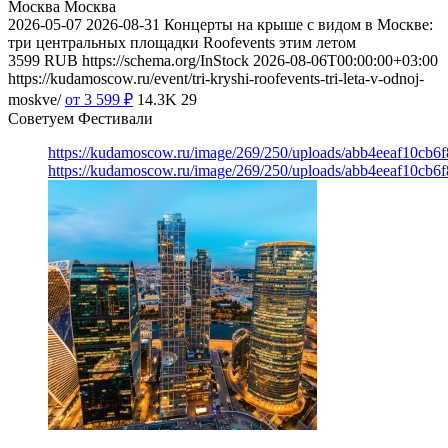
Москва
Москва
2026-05-07
2026-08-31
Концерты на крыше с видом в Москве:
три центральных площадки Roofevents этим летом
3599
RUB
https://schema.org/InStock
2026-08-06T00:00:00+03:00
https://kudamoscow.ru/event/tri-kryshi-roofevents-tri-leta-v-odnoj-
moskve/
от 3 599
₽
14.3K
29
Советуем Фестивали
https://kudamoscow.ru/image/269/250/uploads/abb4eeaf10cb
https://kudamoscow.ru/image/269/250/uploads/abb4eeaf10cb