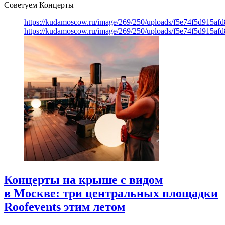
Советуем Концерты
https://kudamoscow.ru/image/269/250/uploads/f5e74f5d915a
https://kudamoscow.ru/image/269/250/uploads/f5e74f5d915a
Концерты на крыше с видом
в Москве: три центральных площадки
Roofevents этим летом