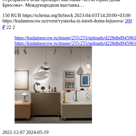
Брюсова». Международная выставка…
150
RUB
https://schema.org/InStock
2023-04-03T14:20:00+03:00
https://kudamoscow.ru/event/vystavka-iz-istorii-doma-brjusova/
200
₽
22
2
https://kudamoscow.ru/image/255/255/uploads/d228dbd94596
https://kudamoscow.ru/image/255/255/uploads/d228dbd94596
2021-12-07
2024-05-19