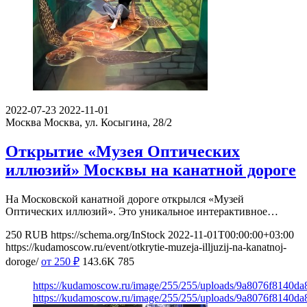
2022-07-23
2022-11-01
Москва
Москва, ул. Косыгина, 28/2
Открытие «Музея Оптических
иллюзий» Москвы на канатной дороге
На Московской канатной дороге открылся «Музей
Оптических иллюзий». Это уникальное интерактивное…
250
RUB
https://schema.org/InStock
2022-11-01T00:00:00+03:00
https://kudamoscow.ru/event/otkrytie-muzeja-illjuzij-na-kanatnoj-
doroge/
от 250
₽
143.6K
785
https://kudamoscow.ru/image/255/255/uploads/9a8076f8140d
https://kudamoscow.ru/image/255/255/uploads/9a8076f8140d