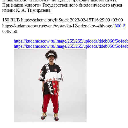
Признаков живого» Государственного биологического музея
имени К. А. Тимирязева.
150
RUB
https://schema.org/InStock
2023-02-15T16:29:00+03:00
https://kudamoscow.ru/event/vystavka-12-priznakov-zhivogo/
300
₽
6.4K
50
https://kudamoscow.ru/image/255/255/uploads/ddeb066f5c4a
https://kudamoscow.ru/image/255/255/uploads/ddeb066f5c4a