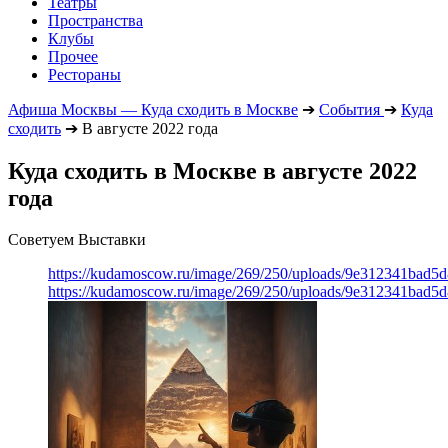
Театры
Пространства
Клубы
Прочее
Рестораны
Афиша Москвы — Куда сходить в Москве
➔
События
➔
Куда
сходить
➔
В августе 2022 года
Куда сходить в Москве в августе 2022
года
Советуем Выставки
https://kudamoscow.ru/image/269/250/uploads/9e312341bad5
https://kudamoscow.ru/image/269/250/uploads/9e312341bad5