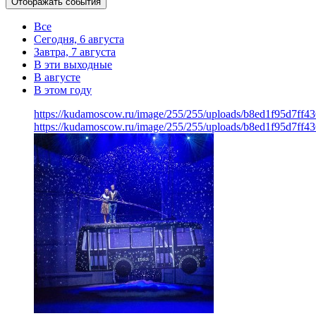
Отображать события
Все
Сегодня, 6 августа
Завтра, 7 августа
В эти выходные
В августе
В этом году
https://kudamoscow.ru/image/255/255/uploads/b8ed1f95d7ff
https://kudamoscow.ru/image/255/255/uploads/b8ed1f95d7ff