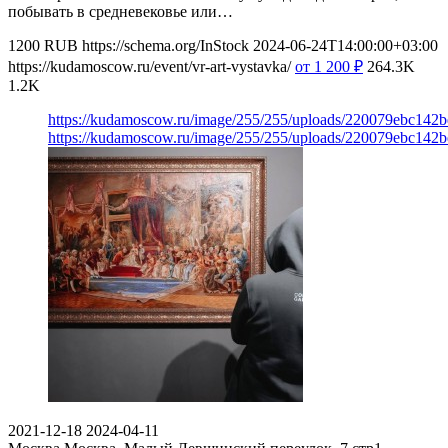
побывать в средневековье или…
1200
RUB
https://schema.org/InStock
2024-06-24T14:00:00+03:00
https://kudamoscow.ru/event/vr-art-vystavka/
от 1 200
₽
264.3K
1.2K
https://kudamoscow.ru/image/255/255/uploads/220079ebc142
https://kudamoscow.ru/image/255/255/uploads/220079ebc142
2021-12-18
2024-04-11