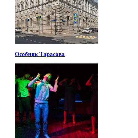
Особняк Тарасова