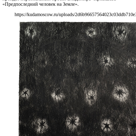
«Предпоследний человек на Земле».
https://kudamoscow.ru/uploads/2d6b96657564023c03ddb710e