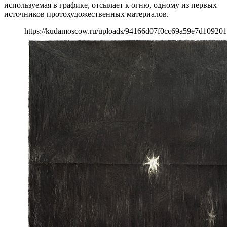
используемая в графике, отсылает к огню, одному из первых
источников протохудожественных материалов.
https://kudamoscow.ru/uploads/94166d07f0cc69a59e7d109201