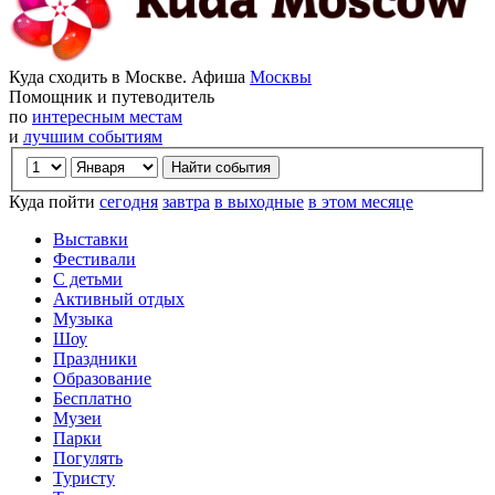
Куда сходить в Москве. Афиша
Москвы
Помощник и путеводитель
по
интересным местам
и
лучшим событиям
Куда пойти
сегодня
завтра
в выходные
в этом месяце
Выставки
Фестивали
С детьми
Активный отдых
Музыка
Шоу
Праздники
Образование
Бесплатно
Музеи
Парки
Погулять
Туристу