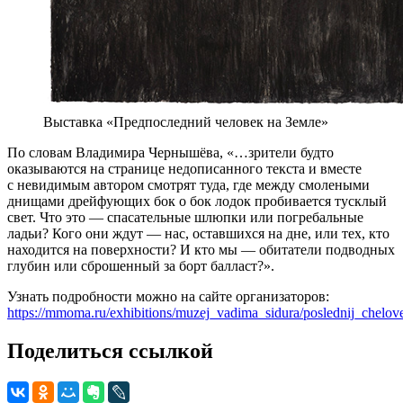
Выставка «Предпоследний человек на Земле»
По словам Владимира Чернышёва, «…зрители будто
оказываются на странице недописанного текста и вместе
с невидимым автором смотрят туда, где между смолеными
днищами дрейфующих бок о бок лодок пробивается тусклый
свет. Что это — спасательные шлюпки или погребальные
ладьи? Кого они ждут — нас, оставшихся на дне, или тех, кто
находится на поверхности? И кто мы — обитатели подводных
глубин или сброшенный за борт балласт?».
Узнать подробности можно на сайте организаторов:
https://mmoma.ru/exhibitions/muzej_vadima_sidura/poslednij_chelo
Поделиться ссылкой