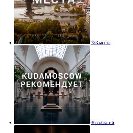
783 места
36 событий