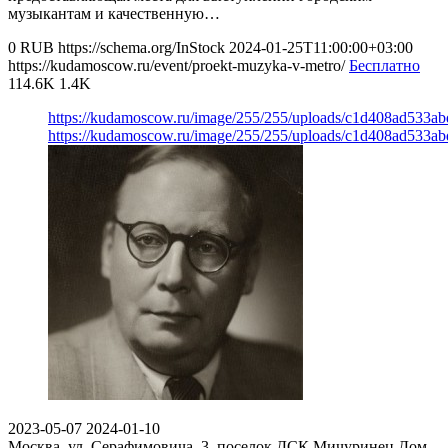
музыкантам и качественную…
0
RUB
https://schema.org/InStock
2024-01-25T11:00:00+03:00
https://kudamoscow.ru/event/proekt-muzyka-v-metro/
Бесплатно
114.6K
1.4K
https://kudamoscow.ru/image/255/255/uploads/c1d408ad533a
https://kudamoscow.ru/image/255/255/uploads/c1d408ad533a
2023-05-07
2024-01-10
Москва, ул. Серафимовича, 3, поселок ДСК Мичуринец
Дом-