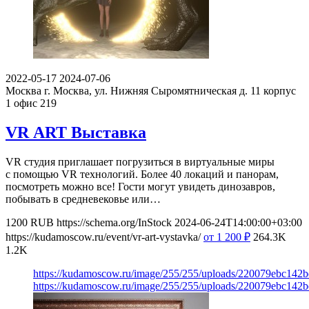
2022-05-17
2024-07-06
Москва
г. Москва, ул. Нижняя Сыромятническая д. 11 корпус
1 офис 219
VR ART Выставка
VR студия приглашает погрузиться в виртуальные миры
с помощью VR технологий. Более 40 локаций и панорам,
посмотреть можно все! Гости могут увидеть динозавров,
побывать в средневековье или…
1200
RUB
https://schema.org/InStock
2024-06-24T14:00:00+03:00
https://kudamoscow.ru/event/vr-art-vystavka/
от 1 200
₽
264.3K
1.2K
https://kudamoscow.ru/image/255/255/uploads/220079ebc142
https://kudamoscow.ru/image/255/255/uploads/220079ebc142