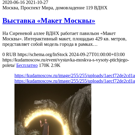
2020-06-16
2021-10-27
Москва, Проспект Мира, домовладение 119
ВДНХ
Выставка «Макет Москвы»
На Сиреневой аллее ВДНХ работает павильон «Макет
Москвы». Интерактивный макет, площадью 429 кв. метров,
представляет собой модель города в рамках…
0
RUB
https://schema.org/InStock
2024-09-27T01:00:00+03:00
https://kudamoscow.ru/event/vystavka-moskva-s-vysoty-ptichjego-
poleta/
Бесплатно
170K
2.9K
https://kudamoscow.ru/image/255/255/uploads/1aecf72de2cd1
https://kudamoscow.ru/image/255/255/uploads/1aecf72de2cd1