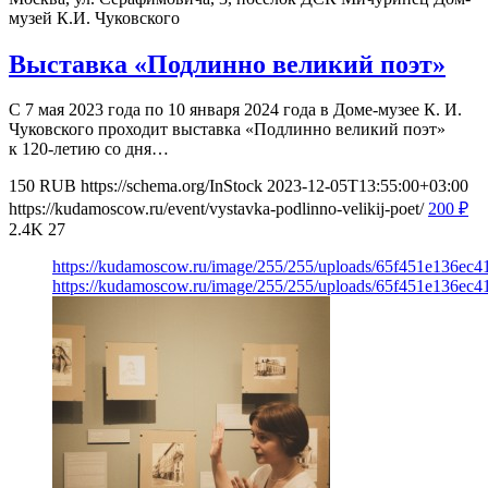
музей К.И. Чуковского
Выставка «Подлинно великий поэт»
С 7 мая 2023 года по 10 января 2024 года в Доме-музее К. И.
Чуковского проходит выставка «Подлинно великий поэт»
к 120-летию со дня…
150
RUB
https://schema.org/InStock
2023-12-05T13:55:00+03:00
https://kudamoscow.ru/event/vystavka-podlinno-velikij-poet/
200
₽
2.4K
27
https://kudamoscow.ru/image/255/255/uploads/65f451e136ec
https://kudamoscow.ru/image/255/255/uploads/65f451e136ec