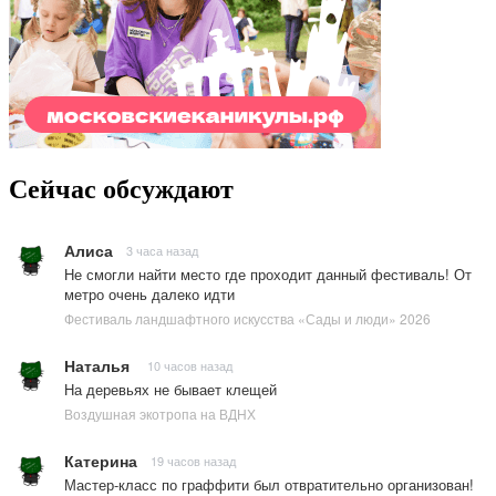
Сейчас обсуждают
Алиса
3 часа назад
Не смогли найти место где проходит данный фестиваль! От
метро очень далеко идти
Фестиваль ландшафтного искусства «Сады и люди» 2026
Наталья
10 часов назад
На деревьях не бывает клещей
Воздушная экотропа на ВДНХ
Катерина
19 часов назад
Мастер-класс по граффити был отвратительно организован!