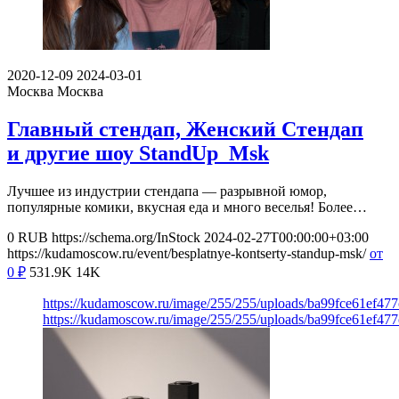
2020-12-09
2024-03-01
Москва
Москва
Главный стендап, Женский Стендап
и другие шоу StandUp_Msk
Лучшее из индустрии стендапа — разрывной юмор,
популярные комики, вкусная еда и много веселья! Более…
0
RUB
https://schema.org/InStock
2024-02-27T00:00:00+03:00
https://kudamoscow.ru/event/besplatnye-kontserty-standup-msk/
от
0
₽
531.9K
14K
https://kudamoscow.ru/image/255/255/uploads/ba99fce61ef47
https://kudamoscow.ru/image/255/255/uploads/ba99fce61ef47