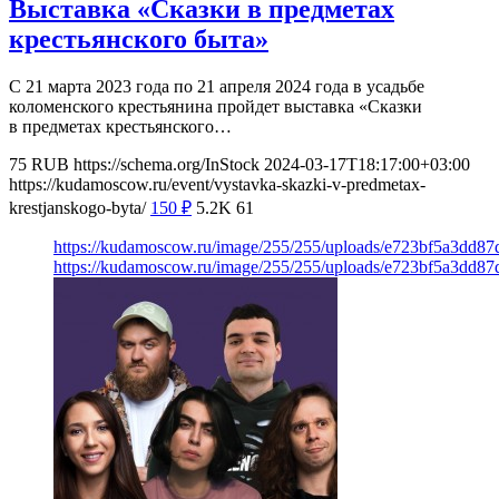
Выставка «Сказки в предметах
крестьянского быта»
С 21 марта 2023 года по 21 апреля 2024 года в усадьбе
коломенского крестьянина пройдет выставка «Сказки
в предметах крестьянского…
75
RUB
https://schema.org/InStock
2024-03-17T18:17:00+03:00
https://kudamoscow.ru/event/vystavka-skazki-v-predmetax-
krestjanskogo-byta/
150
₽
5.2K
61
https://kudamoscow.ru/image/255/255/uploads/e723bf5a3dd87
https://kudamoscow.ru/image/255/255/uploads/e723bf5a3dd87