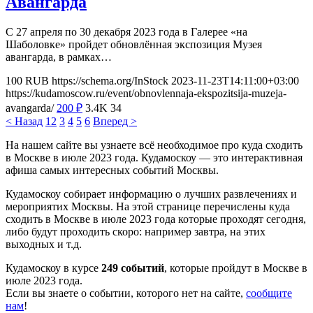
Авангарда
С 27 апреля по 30 декабря 2023 года в Галерее «на
Шаболовке» пройдет обновлённая экспозиция Музея
авангарда, в рамках…
100
RUB
https://schema.org/InStock
2023-11-23T14:11:00+03:00
https://kudamoscow.ru/event/obnovlennaja-ekspozitsija-muzeja-
avangarda/
200
₽
3.4K
34
< Назад
1
2
3
4
5
6
Вперед >
На нашем сайте вы узнаете всё необходимое про куда сходить
в Москве в июле 2023 года. Кудамоскоу — это интерактивная
афиша самых интересных событий Москвы.
Кудамоскоу собирает информацию о лучших развлечениях и
мероприятих Москвы. На этой странице перечислены куда
сходить в Москве в июле 2023 года которые проходят сегодня,
либо будут проходить скоро: например завтра, на этих
выходных и т.д.
Кудамоскоу в курсе
249 событий
, которые пройдут в Москве в
июле 2023 года.
Если вы знаете о событии, которого нет на сайте,
сообщите
нам
!