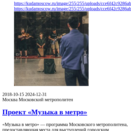
https://kudamoscow.ru/image/255/255/uploads/cce6f42c9286
https://kudamoscow.ru/image/255/255/uploads/cce6f42c9286
2018-10-15
2024-12-31
Москва
Московский метрополитен
Проект «Музыка в метро»
«Музыка в метро» — программа Московского метрополитена,
предоставляющая места для выступлений городским