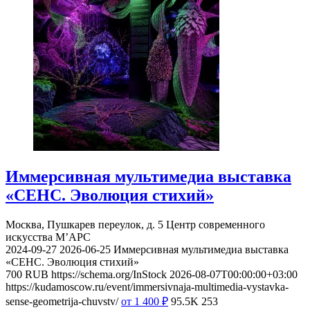
Иммерсивная мультимедиа выставка
«СЕНС. Эволюция стихий»
Москва, Пушкарев переулок, д. 5
Центр современного
искусства М’АРС
2024-09-27
2026-06-25
Иммерсивная мультимедиа выставка
«СЕНС. Эволюция стихий»
700
RUB
https://schema.org/InStock
2026-08-07T00:00:00+03:00
https://kudamoscow.ru/event/immersivnaja-multimedia-vystavka-
sense-geometrija-chuvstv/
от 1 400
₽
95.5K
253