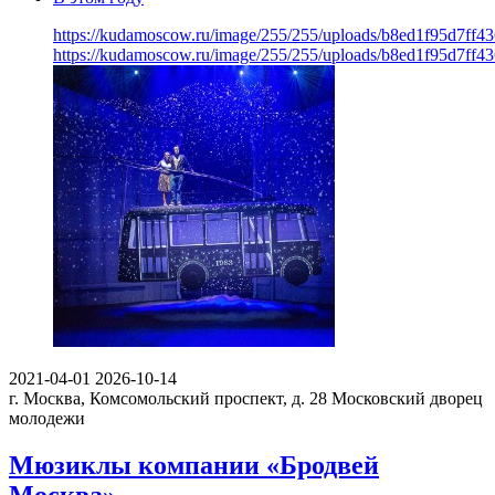
https://kudamoscow.ru/image/255/255/uploads/b8ed1f95d7ff
https://kudamoscow.ru/image/255/255/uploads/b8ed1f95d7ff
2021-04-01
2026-10-14
г. Москва, Комсомольский проспект, д. 28
Московский дворец
молодежи
Мюзиклы компании «Бродвей
Москва»