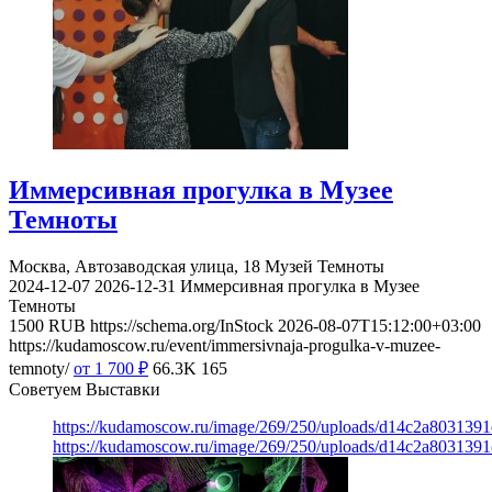
Иммерсивная прогулка в Музее
Темноты
Москва, Автозаводская улица, 18
Музей Темноты
2024-12-07
2026-12-31
Иммерсивная прогулка в Музее
Темноты
1500
RUB
https://schema.org/InStock
2026-08-07T15:12:00+03:00
https://kudamoscow.ru/event/immersivnaja-progulka-v-muzee-
temnoty/
от 1 700
₽
66.3K
165
Советуем Выставки
https://kudamoscow.ru/image/269/250/uploads/d14c2a803139
https://kudamoscow.ru/image/269/250/uploads/d14c2a803139