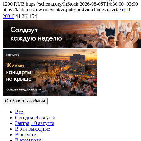
1200
RUB
https://schema.org/InStock
2026-08-06T14:30:00+03:00
https://kudamoscow.ru/event/vr-puteshestvie-chudesa-sveta/
от 1
200
₽
41.2K
154
Отображать события
Все
Сегодня, 9 августа
Завтра, 10 августа
В эти выходные
В августе
В этом году