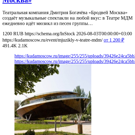
Театральная компания Дмитрия Богачёва «Бродвей Москва»
создаёт музыкальные спектакли на любой вкус: в Театре МДМ
ежедневно идёт мюзикл из песен группы…
1200
RUB
https://schema.org/InStock
2026-08-03T00:00:00+03:00
https://kudamoscow.ru/event/mjuzikly-v-teatre-mdm/
от 1 200
₽
491.4K
2.1K
https://kudamoscow.ru/image/255/255/uploads/39426e24ca5b
https://kudamoscow.ru/image/255/255/uploads/39426e24ca5b