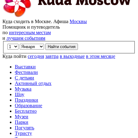
Куда сходить в Москве. Афиша
Москвы
Помощник и путеводитель
по
интересным местам
и
лучшим событиям
Куда пойти
сегодня
завтра
в выходные
в этом месяце
Выставки
Фестивали
С детьми
Активный отдых
Музыка
Шоу
Праздники
Образование
Бесплатно
Музеи
Парки
Погулять
Туристу