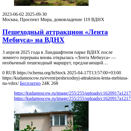
2023-06-02
2025-09-30
Москва, Проспект Мира, домовладение 119
ВДНХ
Пешеходный аттракцион «Лента
Мебиуса» на ВДНХ
3 апреля 2025 года в Ландшафтном парке ВДНХ после
зимнего перерыва вновь открылась «Лента Мебиуса» ―
необычный пешеходный маршрут, предлагающий…
0
RUB
https://schema.org/InStock
2025-04-17T13:57:00+03:00
https://kudamoscow.ru/event/peshexodnyj-attraktsion-lenta-mebiusa-
na-vdnx/
Бесплатно
24K
268
https://kudamoscow.ru/image/255/255/uploads/c1620917a121
https://kudamoscow.ru/image/255/255/uploads/c1620917a121