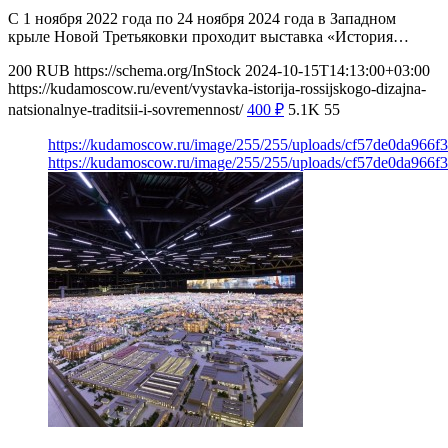
С 1 ноября 2022 года по 24 ноября 2024 года в Западном
крыле Новой Третьяковки проходит выставка «История…
200
RUB
https://schema.org/InStock
2024-10-15T14:13:00+03:00
https://kudamoscow.ru/event/vystavka-istorija-rossijskogo-dizajna-
natsionalnye-traditsii-i-sovremennost/
400
₽
5.1K
55
https://kudamoscow.ru/image/255/255/uploads/cf57de0da966f
https://kudamoscow.ru/image/255/255/uploads/cf57de0da966f