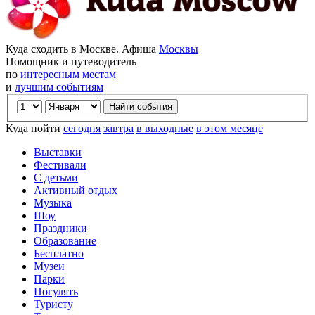
Куда сходить в Москве. Афиша
Москвы
Помощник и путеводитель
по
интересным местам
и
лучшим событиям
Куда пойти
сегодня
завтра
в выходные
в этом месяце
Выставки
Фестивали
С детьми
Активный отдых
Музыка
Шоу
Праздники
Образование
Бесплатно
Музеи
Парки
Погулять
Туристу