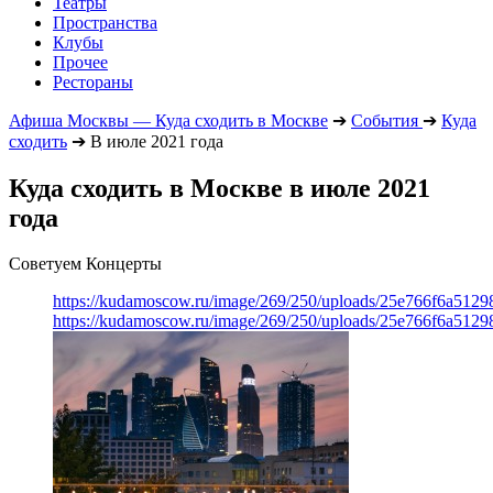
Театры
Пространства
Клубы
Прочее
Рестораны
Афиша Москвы — Куда сходить в Москве
➔
События
➔
Куда
сходить
➔
В июле 2021 года
Куда сходить в Москве в июле 2021
года
Советуем Концерты
https://kudamoscow.ru/image/269/250/uploads/25e766f6a512
https://kudamoscow.ru/image/269/250/uploads/25e766f6a512