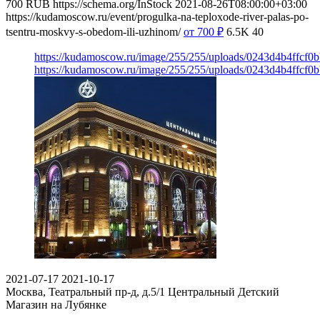
700
RUB
https://schema.org/InStock
2021-08-26T08:00:00+03:00
https://kudamoscow.ru/event/progulka-na-teploxode-river-palas-po-
tsentru-moskvy-s-obedom-ili-uzhinom/
от 700
₽
6.5K
40
https://kudamoscow.ru/image/255/255/uploads/0243d4b4ffcf
https://kudamoscow.ru/image/255/255/uploads/0243d4b4ffcf
2021-07-17
2021-10-17
Москва, Театральный пр-д, д.5/1
Центральный Детский
Магазин на Лубянке