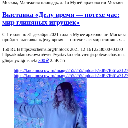
Москва, Манежная площадь, д. 1а
Музей археологии Москвы
Выставка «Делу время — потехе час:
мир глиняных игрушек»
С 1 июля по 31 декабря 2021 года в Музее археологии Москвы
пройдет выставка «Делу время — потехе час: мир глиняных…
150
RUB
https://schema.org/InStock
2021-12-16T22:30:00+03:00
https://kudamoscow.ru/event/vystavka-delu-vremja-potexe-chas-mir-
glinjanyx-igrushek/
300
₽
2.5K
55
https://kudamoscow.ru/image/255/255/uploads/edf97f661a31
https://kudamoscow.ru/image/255/255/uploads/edf97f661a31