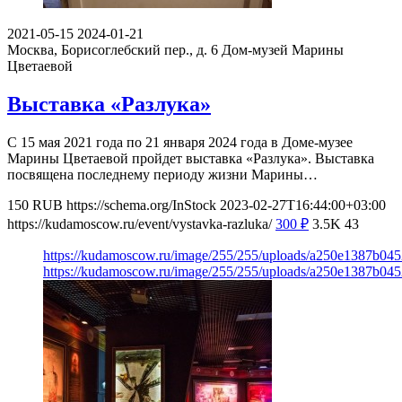
2021-05-15
2024-01-21
Москва, Борисоглебский пер., д. 6
Дом-музей Марины
Цветаевой
Выставка «Разлука»
С 15 мая 2021 года по 21 января 2024 года в Доме-музее
Марины Цветаевой пройдет выставка «Разлука». Выставка
посвящена последнему периоду жизни Марины…
150
RUB
https://schema.org/InStock
2023-02-27T16:44:00+03:00
https://kudamoscow.ru/event/vystavka-razluka/
300
₽
3.5K
43
https://kudamoscow.ru/image/255/255/uploads/a250e1387b04
https://kudamoscow.ru/image/255/255/uploads/a250e1387b04