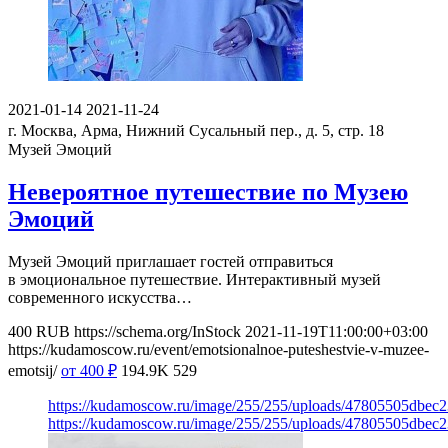
2021-01-14
2021-11-24
г. Москва, Арма, Нижний Сусальный пер., д. 5, стр. 18
Музей Эмоций
Невероятное путешествие по Музею
Эмоций
Музей Эмоций приглашает гостей отправиться
в эмоциональное путешествие. Интерактивный музей
современного искусства…
400
RUB
https://schema.org/InStock
2021-11-19T11:00:00+03:00
https://kudamoscow.ru/event/emotsionalnoe-puteshestvie-v-muzee-
emotsij/
от 400
₽
194.9K
529
https://kudamoscow.ru/image/255/255/uploads/47805505dbec
https://kudamoscow.ru/image/255/255/uploads/47805505dbec