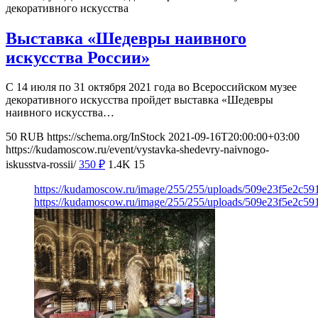
декоративного искусства
Выставка «Шедевры наивного
искусства России»
С 14 июля по 31 октября 2021 года во Всероссийском музее
декоративного искусства пройдет выставка «Шедевры
наивного искусства…
50
RUB
https://schema.org/InStock
2021-09-16T20:00:00+03:00
https://kudamoscow.ru/event/vystavka-shedevry-naivnogo-
iskusstva-rossii/
350
₽
1.4K
15
https://kudamoscow.ru/image/255/255/uploads/509e23f5e2c5
https://kudamoscow.ru/image/255/255/uploads/509e23f5e2c5