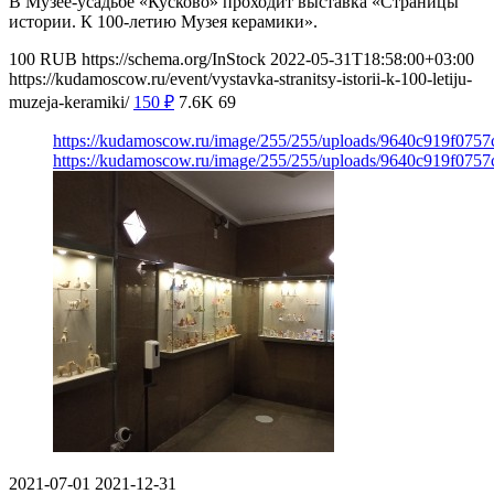
В Музее-усадьбе «Кусково» проходит выставка «Страницы
истории. К 100-летию Музея керамики».
100
RUB
https://schema.org/InStock
2022-05-31T18:58:00+03:00
https://kudamoscow.ru/event/vystavka-stranitsy-istorii-k-100-letiju-
muzeja-keramiki/
150
₽
7.6K
69
https://kudamoscow.ru/image/255/255/uploads/9640c919f075
https://kudamoscow.ru/image/255/255/uploads/9640c919f075
2021-07-01
2021-12-31