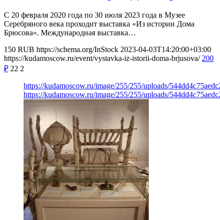
С 20 февраля 2020 года по 30 июля 2023 года в Музее
Серебряного века проходит выставка «Из истории Дома
Брюсова». Международная выставка…
150
RUB
https://schema.org/InStock
2023-04-03T14:20:00+03:00
https://kudamoscow.ru/event/vystavka-iz-istorii-doma-brjusova/
200
₽
22
2
https://kudamoscow.ru/image/255/255/uploads/544dd4c75aed
https://kudamoscow.ru/image/255/255/uploads/544dd4c75aed