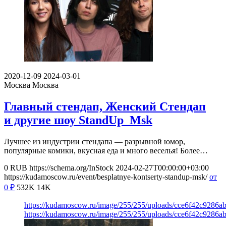
2020-12-09
2024-03-01
Москва
Москва
Главный стендап, Женский Стендап
и другие шоу StandUp_Msk
Лучшее из индустрии стендапа — разрывной юмор,
популярные комики, вкусная еда и много веселья! Более…
0
RUB
https://schema.org/InStock
2024-02-27T00:00:00+03:00
https://kudamoscow.ru/event/besplatnye-kontserty-standup-msk/
от
0
₽
532K
14K
https://kudamoscow.ru/image/255/255/uploads/cce6f42c9286
https://kudamoscow.ru/image/255/255/uploads/cce6f42c9286