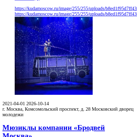
https://kudamoscow.ru/image/255/255/uploads/b8ed1f95d7ff
https://kudamoscow.ru/image/255/255/uploads/b8ed1f95d7ff
2021-04-01
2026-10-14
г. Москва, Комсомольский проспект, д. 28
Московский дворец
молодежи
Мюзиклы компании «Бродвей
Москва»