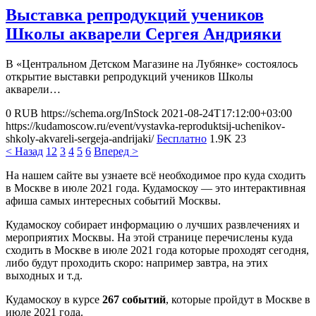
Выставка репродукций учеников
Школы акварели Сергея Андрияки
В «Центральном Детском Магазине на Лубянке» состоялось
открытие выставки репродукций учеников Школы
акварели…
0
RUB
https://schema.org/InStock
2021-08-24T17:12:00+03:00
https://kudamoscow.ru/event/vystavka-reproduktsij-uchenikov-
shkoly-akvareli-sergeja-andrijaki/
Бесплатно
1.9K
23
< Назад
1
2
3
4
5
6
Вперед >
На нашем сайте вы узнаете всё необходимое про куда сходить
в Москве в июле 2021 года. Кудамоскоу — это интерактивная
афиша самых интересных событий Москвы.
Кудамоскоу собирает информацию о лучших развлечениях и
мероприятих Москвы. На этой странице перечислены куда
сходить в Москве в июле 2021 года которые проходят сегодня,
либо будут проходить скоро: например завтра, на этих
выходных и т.д.
Кудамоскоу в курсе
267 событий
, которые пройдут в Москве в
июле 2021 года.