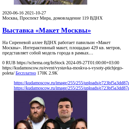
2020-06-16
2021-10-27
Москва, Проспект Мира, домовладение 119
ВДНХ
Выставка «Макет Москвы»
На Сиреневой аллее ВДНХ работает павильон «Макет
Москвы». Интерактивный макет, площадью 429 кв. метров,
представляет собой модель города в рамках…
0
RUB
https://schema.org/InStock
2024-09-27T01:00:00+03:00
https://kudamoscow.ru/event/vystavka-moskva-s-vysoty-ptichjego-
poleta/
Бесплатно
170K
2.9K
https://kudamoscow.ru/image/255/255/uploads/e723bf5a3dd87
https://kudamoscow.ru/image/255/255/uploads/e723bf5a3dd87