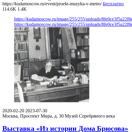
https://kudamoscow.ru/event/proekt-muzyka-v-metro/
Бесплатно
114.6K
1.4K
https://kudamoscow.ru/image/255/255/uploads/8fe0ce3f5a22f
https://kudamoscow.ru/image/255/255/uploads/8fe0ce3f5a22f
2020-02-20
2023-07-30
Москва, Проспект Мира, д. 30
Музей Серебряного века
Выставка «Из истории Дома Брюсова»