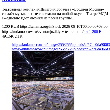
Театральная компания Дмитрия Богачёва «Бродвей Москва»
создаёт музыкальные спектакли на любой вкус: в Театре МДМ
ежедневно идёт мюзикл из песен группы…
1200
RUB
https://schema.org/InStock
2026-08-10T00:00:00+03:00
https://kudamoscow.ru/event/mjuzikly-v-teatre-mdm/
от 1 200
₽
491.6K
2.1K
https://kudamoscow.ru/image/255/255/uploads/cf57de0da966f
https://kudamoscow.ru/image/255/255/uploads/cf57de0da966f