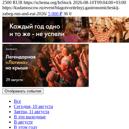
2500
RUB
https://schema.org/InStock
2026-08-10T09:04:00+03:00
https://kudamoscow.ru/event/blagotvoritelnyj-gastronomicheskij-
zabeg-run-and-eat-2026/
5 000
₽
36
0
Отображать события
Все
Сегодня, 10 августа
Завтра, 11 августа
В эти выходные
В августе
В этом году