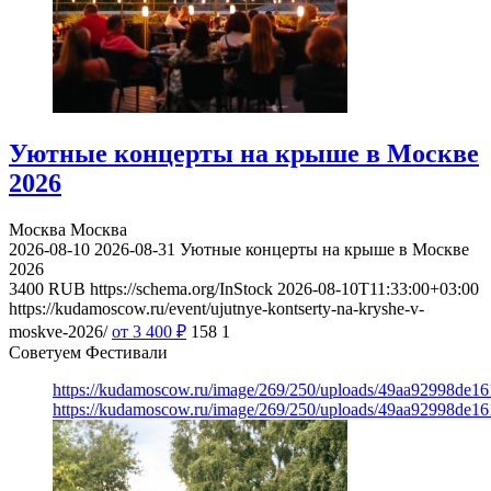
Уютные концерты на крыше в Москве
2026
Москва
Москва
2026-08-10
2026-08-31
Уютные концерты на крыше в Москве
2026
3400
RUB
https://schema.org/InStock
2026-08-10T11:33:00+03:00
https://kudamoscow.ru/event/ujutnye-kontserty-na-kryshe-v-
moskve-2026/
от 3 400
₽
158
1
Советуем Фестивали
https://kudamoscow.ru/image/269/250/uploads/49aa92998de1
https://kudamoscow.ru/image/269/250/uploads/49aa92998de1