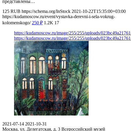
представлены…
125
RUB
https://schema.org/InStock
2021-10-22T15:35:00+03:00
https://kudamoscow.ru/event/vystavka-derevni-i-sela-vokrug-
kolomenskogo/
250
₽
1.2K
17
https://kudamoscow.ru/image/255/255/uploads/023bc49a2176
https://kudamoscow.ru/image/255/255/uploads/023bc49a2176
2021-07-14
2021-10-31
Москва, ул. Делегатская, д. 3
Всероссийский музей