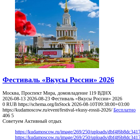
Фестиваль «Вкусы России» 2026
Москва, Проспект Мира, домовладение 119
ВДНХ
2026-08-13
2026-08-23
Фестиваль «Вкусы России» 2026
0
RUB
https://schema.org/InStock
2026-08-10T09:38:00+03:00
https://kudamoscow.ru/event/festival-vkusy-rossii-2026/
Бесплатно
406
5
Советуем Активный отдых
https://kudamoscow.ru/image/269/250/uploads/dbf4f6b8dc34
https://kudamoscow.ru/image/269/250/uploads/dbf4f6b8dc34