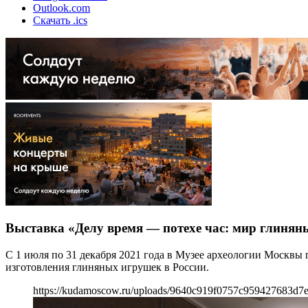
Outlook.com
Скачать .ics
Выставка «Делу время — потехе час: мир глиня
С 1 июля по 31 декабря 2021 года в Музее археологии Москвы
изготовления глиняных игрушек в России.
https://kudamoscow.ru/uploads/9640c919f0757c959427683d7e