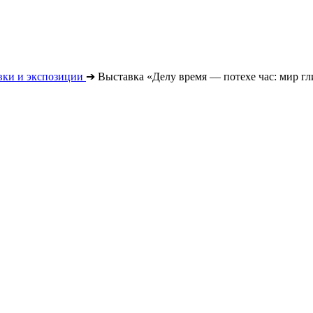
вки и экспозиции
➔
Выставка «Делу время — потехе час: мир г