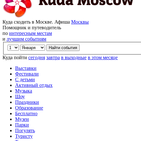
Куда сходить в Москве. Афиша
Москвы
Помощник и путеводитель
по
интересным местам
и
лучшим событиям
Куда пойти
сегодня
завтра
в выходные
в этом месяце
Выставки
Фестивали
С детьми
Активный отдых
Музыка
Шоу
Праздники
Образование
Бесплатно
Музеи
Парки
Погулять
Туристу