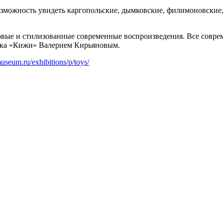
озможность увидеть каргопольские, дымковские, филимоновские,
вые и стилизованные современные воспроизведения. Все совре
ника «Кижи» Валерием Кирьяновым.
useum.ru/exhibitions/p/toys/