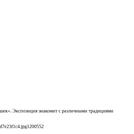
рушек». Экспозиция знакомит с различными традициями
d7e23f1c4.jpg
1200
552