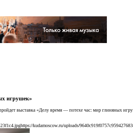
ных игрушек»
 пройдет выставка «Делу время — потехе час: мир глиняных иг
23f1c4.jpg
https://kudamoscow.ru/uploads/9640c919f0757c959427683