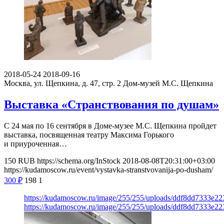
2018-05-24
2018-09-16
Москва, ул. Щепкина, д. 47, стр. 2
Дом-музей М.С. Щепкина
Выставка «Странствования по душам»
С 24 мая по 16 сентября в Доме-музее М.С. Щепкина пройдет
выставка, посвященная театру Максима Горького
и приуроченная…
150
RUB
https://schema.org/InStock
2018-08-08T20:31:00+03:00
https://kudamoscow.ru/event/vystavka-stranstvovanija-po-dusham/
300
₽
198
1
https://kudamoscow.ru/image/255/255/uploads/ddf8dd7333e2
https://kudamoscow.ru/image/255/255/uploads/ddf8dd7333e2