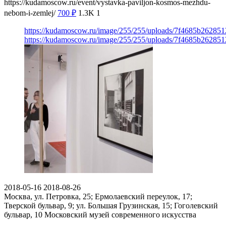
https://kudamoscow.ru/event/vystavka-paviljon-kosmos-mezhdu-
nebom-i-zemlej/
700
₽
1.3K
1
https://kudamoscow.ru/image/255/255/uploads/7f4685b26285
https://kudamoscow.ru/image/255/255/uploads/7f4685b26285
2018-05-16
2018-08-26
Москва, ул. Петровка, 25; Ермолаевский переулок, 17;
Тверской бульвар, 9; ул. Большая Грузинская, 15; Гоголевский
бульвар, 10
Московский музей современного искусства