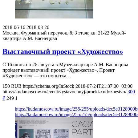
2018-06-16
2018-08-26
Москва, Фурманный переулок, 6, 3 этаж, кв. 21-22
Музей-
квартира А.М. Васнецова
Выставочный проект «Художество»
С 16 июня по 26 августа в Музее-квартире А.М. Васнецова
пройдет выставочный проект «Художество». Проект
«Художество» — это попытка…
150
RUB
https://schema.org/InStock
2018-07-24T21:37:00+03:00
https://kudamoscow.ru/event/vystavochnyj-proekt-xudozhestvo/
300
₽
249
1
https://kudamoscow.ru/image/255/255/uploads/dec5e3128900
https://kudamoscow.ru/image/255/255/uploads/dec5e3128900