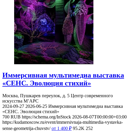
Иммерсивная мультимедиа выставка
«СЕНС. Эволюция стихий»
Москва, Пушкарев переулок, д. 5
Центр современного
искусства М’АРС
2024-09-27
2026-06-25
Иммерсивная мультимедиа выставка
«СЕНС. Эволюция стихий»
700
RUB
https://schema.org/InStock
2026-08-07T00:00:00+03:00
https://kudamoscow.ru/event/immersivnaja-multimedia-vystavka-
sense-geometrija-chuvstv/
от 1 400
₽
95.2K
252