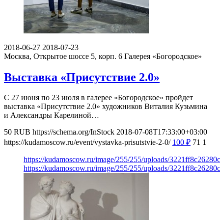
2018-06-27
2018-07-23
Москва, Открытое шоссе 5, корп. 6
Галерея «Богородское»
Выставка «Присутствие 2.0»
С 27 июня по 23 июля в галерее «Богородское» пройдет
выставка «Присутствие 2.0» художников Виталия Кузьмина
и Александры Карелиной…
50
RUB
https://schema.org/InStock
2018-07-08T17:33:00+03:00
https://kudamoscow.ru/event/vystavka-prisutstvie-2-0/
100
₽
71
1
https://kudamoscow.ru/image/255/255/uploads/3221ff8c2628
https://kudamoscow.ru/image/255/255/uploads/3221ff8c2628