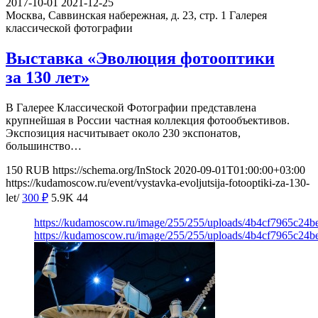
2017-10-01
2021-12-25
Москва, Саввинская набережная, д. 23, стр. 1
Галерея
классической фотографии
Выставка «Эволюция фотооптики
за 130 лет»
В Галерее Классической Фотографии представлена
крупнейшая в России частная коллекция фотообъективов.
Экспозиция насчитывает около 230 экспонатов,
большинство…
150
RUB
https://schema.org/InStock
2020-09-01T01:00:00+03:00
https://kudamoscow.ru/event/vystavka-evoljutsija-fotooptiki-za-130-
let/
300
₽
5.9K
44
https://kudamoscow.ru/image/255/255/uploads/4b4cf7965c24
https://kudamoscow.ru/image/255/255/uploads/4b4cf7965c24