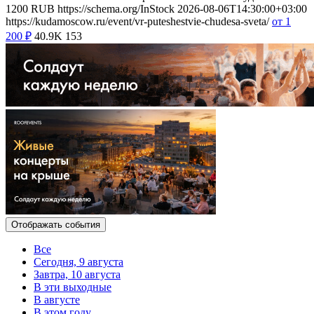
1200
RUB
https://schema.org/InStock
2026-08-06T14:30:00+03:00
https://kudamoscow.ru/event/vr-puteshestvie-chudesa-sveta/
от 1
200
₽
40.9K
153
Отображать события
Все
Сегодня, 9 августа
Завтра, 10 августа
В эти выходные
В августе
В этом году