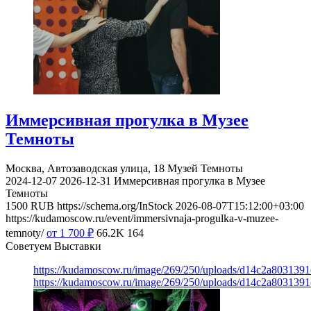
Иммерсивная прогулка в Музее
Темноты
Москва, Автозаводская улица, 18
Музей Темноты
2024-12-07
2026-12-31
Иммерсивная прогулка в Музее
Темноты
1500
RUB
https://schema.org/InStock
2026-08-07T15:12:00+03:00
https://kudamoscow.ru/event/immersivnaja-progulka-v-muzee-
temnoty/
от 1 700
₽
66.2K
164
Советуем Выставки
https://kudamoscow.ru/image/269/250/uploads/d14c2a803139
https://kudamoscow.ru/image/269/250/uploads/d14c2a803139