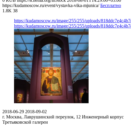
0
RUB
https://schema.org/InStock
2018-08-01T14:29:00+03:00
https://kudamoscow.ru/event/vystavka-vika-mjunica/
Бесплатно
1.8K
38
https://kudamoscow.ru/image/255/255/uploads/818ddc7e4c4b
https://kudamoscow.ru/image/255/255/uploads/818ddc7e4c4b
2018-06-29
2018-09-02
г. Москва, Лаврушинский переулок, 12
Инженерный корпус
Третьяковской галереи