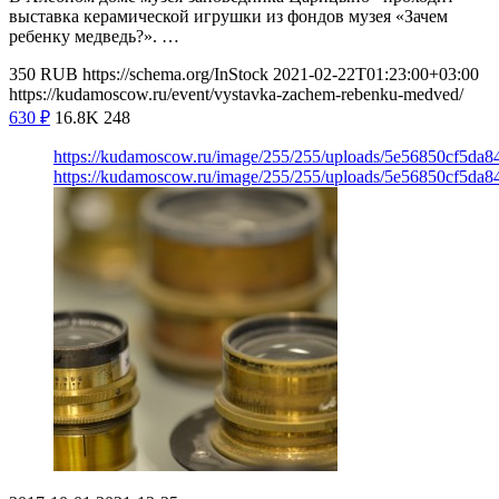
выставка керамической игрушки из фондов музея «Зачем
ребенку медведь?». …
350
RUB
https://schema.org/InStock
2021-02-22T01:23:00+03:00
https://kudamoscow.ru/event/vystavka-zachem-rebenku-medved/
630
₽
16.8K
248
https://kudamoscow.ru/image/255/255/uploads/5e56850cf5da
https://kudamoscow.ru/image/255/255/uploads/5e56850cf5da