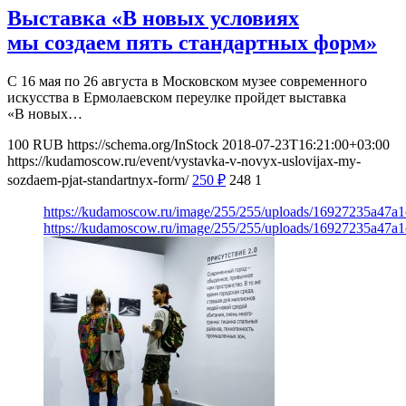
Выставка «В новых условиях
мы создаем пять стандартных форм»
С 16 мая по 26 августа в Московском музее современного
искусства в Ермолаевском переулке пройдет выставка
«В новых…
100
RUB
https://schema.org/InStock
2018-07-23T16:21:00+03:00
https://kudamoscow.ru/event/vystavka-v-novyx-uslovijax-my-
sozdaem-pjat-standartnyx-form/
250
₽
248
1
https://kudamoscow.ru/image/255/255/uploads/16927235a47a
https://kudamoscow.ru/image/255/255/uploads/16927235a47a