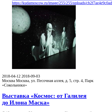
https://kudamoscow.ru/image/255/255/uploads/cb2f7ae4e9c0
2018-04-12
2018-09-03
Москва
Москва, ул. Песочная аллея, д. 5, стр. 4, Парк
«Сокольники»
Выставка «Космос: от Галилея
до Илона Маска»