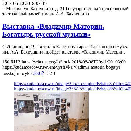
2018-06-20
2018-08-19
г. Москва, ул. Бахрушина, д. 31
Государственный центральный
театральный музей имени А.А. Бахрушина
Выставка «Владимир Маторин.
Богатырь русской музыки»
С 20 июня по 19 августа в Каретном сарае Театрального музея
им. А.А. Бахрушина пройдет выставка «Владимир Маторин.
150
RUB
https://schema.org/InStock
2018-08-08T20:41:00+03:00
https://kudamoscow.ru/event/vystavka-vladimir-matorin-bogatyr-
russkoj-muzyki/
300
₽
132
1
https://kudamoscow.ru/image/255/255/uploads/bacc855db2c4
https://kudamoscow.ru/image/255/255/uploads/bacc855db2c4