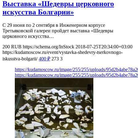
Выставка «Шедевры церковного
искусства Болгарии»
С 29 июня по 2 сентября в Инженерном корпусе
Третьяковской галереи пройдет выставка «Шедевры
церковного искусства…
200
RUB
https://schema.org/InStock
2018-07-25T20:34:00+03:00
https://kudamoscow.ru/event/vystavka-shedevry-tserkovnogo-
iskusstva-bolgarii/
400
₽
273
3
https://kudamoscow.ru/image/255/255/uploads/95d2b4abe78a
https://kudamoscow.ru/image/255/255/uploads/95d2b4abe78a