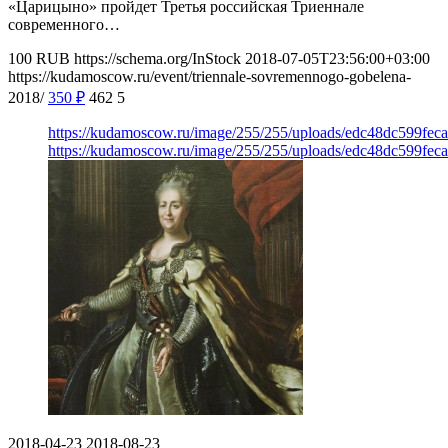
«Царицыно» пройдет Третья российская Триеннале
современного…
100
RUB
https://schema.org/InStock
2018-07-05T23:56:00+03:00
https://kudamoscow.ru/event/triennale-sovremennogo-gobelena-
2018/
350
₽
462
5
https://kudamoscow.ru/image/255/255/uploads/edc48dc599fe
https://kudamoscow.ru/image/255/255/uploads/edc48dc599fe
2018-04-23
2018-08-23