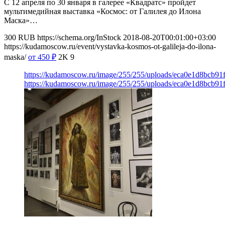
С 12 апреля по 30 января в галерее «Квадратс» пройдет
мультимедийная выставка «Космос: от Галилея до Илона
Маска»…
300
RUB
https://schema.org/InStock
2018-08-20T00:01:00+03:00
https://kudamoscow.ru/event/vystavka-kosmos-ot-galileja-do-ilona-
maska/
от 450
₽
2K
9
https://kudamoscow.ru/image/255/255/uploads/eca0e1d8bcb91
https://kudamoscow.ru/image/255/255/uploads/eca0e1d8bcb91