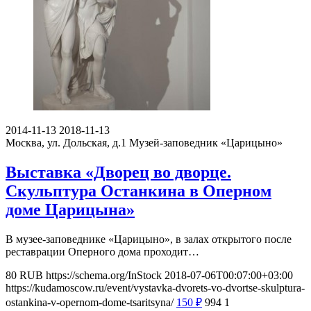
2014-11-13
2018-11-13
Москва, ул. Дольская, д.1
Музей-заповедник «Царицыно»
Выставка «Дворец во дворце.
Скульптура Останкина в Оперном
доме Царицына»
В музее-заповеднике «Царицыно», в залах открытого после
реставрации Оперного дома проходит…
80
RUB
https://schema.org/InStock
2018-07-06T00:07:00+03:00
https://kudamoscow.ru/event/vystavka-dvorets-vo-dvortse-skulptura-
ostankina-v-opernom-dome-tsaritsyna/
150
₽
994
1