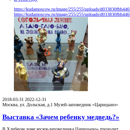
https://kudamoscow.ru/image/255/255/uploads/d033830fbb44
https://kudamoscow.ru/image/255/255/uploads/d033830fbb44
2018-03-31
2022-12-31
Москва, ул. Дольская, д.1
Музей-заповедник «Царицыно»
Выставка «Зачем ребенку медведь?»
В Хлебном доме музея-заповедника Царицыно» проходит