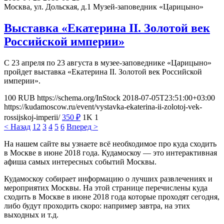
Москва, ул. Дольская, д.1
Музей-заповедник «Царицыно»
Выставка «Екатерина II. Золотой век
Российской империи»
С 23 апреля по 23 августа в музее-заповеднике «Царицыно»
пройдет выставка «Екатерина II. Золотой век Российской
империи».
100
RUB
https://schema.org/InStock
2018-07-05T23:51:00+03:00
https://kudamoscow.ru/event/vystavka-ekaterina-ii-zolotoj-vek-
rossijskoj-imperii/
350
₽
1K
1
< Назад
1
2
3
4
5
6
Вперед >
На нашем сайте вы узнаете всё необходимое про куда сходить
в Москве в июне 2018 года. Кудамоскоу — это интерактивная
афиша самых интересных событий Москвы.
Кудамоскоу собирает информацию о лучших развлечениях и
мероприятих Москвы. На этой странице перечислены куда
сходить в Москве в июне 2018 года которые проходят сегодня,
либо будут проходить скоро: например завтра, на этих
выходных и т.д.