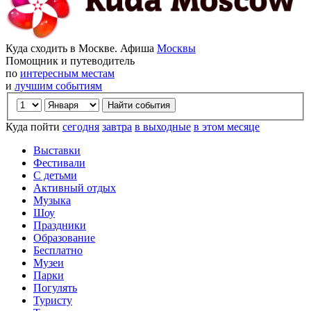
Куда сходить в Москве. Афиша
Москвы
Помощник и путеводитель
по
интересным местам
и
лучшим событиям
Куда пойти
сегодня
завтра
в выходные
в этом месяце
Выставки
Фестивали
С детьми
Активный отдых
Музыка
Шоу
Праздники
Образование
Бесплатно
Музеи
Парки
Погулять
Туристу