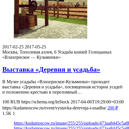
2017-02-25
2017-05-25
Москва, Тополевая аллея, 6
Усадьба князей Голицыных
«Влахернское — Кузьминки»
Выставка «Деревня и усадьба»
В Музее усадьбы «Влахернское-Кузьминки» проходит
выставка «Деревня и усадьба», посвященная истории усадеб
и положению крестьян в переломный…
100
RUB
https://schema.org/InStock
2017-04-06T19:29:00+03:00
https://kudamoscow.ru/event/vystavka-derevnja-i-usadba/
200
₽
1.5K
1
https://kudamoscow.ru/image/255/255/uploads/473aa8445c5a
https://kudamoscow.ru/image/255/255/uploads/473aa8445c5a