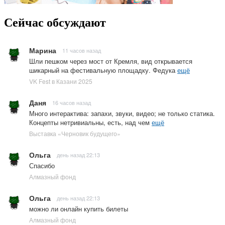
Сейчас обсуждают
Марина
11 часов назад
Шли пешком через мост от Кремля, вид открывается
шикарный на фестивальную площадку. Федука
ещё
VK Fest в Казани 2025
Даня
16 часов назад
Много интерактива: запахи, звуки, видео; не только статика.
Концепты нетривиальны, есть, над чем
ещё
Выставка «Черновик будущего»
Ольга
день назад 22:13
Спасибо
Алмазный фонд
Ольга
день назад 22:13
можно ли онлайн купить билеты
Алмазный фонд