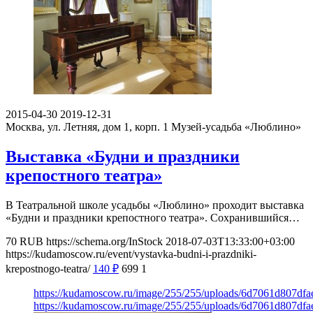
2015-04-30
2019-12-31
Москва, ул. Летняя, дом 1, корп. 1
Музей-усадьба «Люблино»
Выставка «Будни и праздники
крепостного театра»
В Театральной школе усадьбы «Люблино» проходит выставка
«Будни и праздники крепостного театра». Сохранившийся…
70
RUB
https://schema.org/InStock
2018-07-03T13:33:00+03:00
https://kudamoscow.ru/event/vystavka-budni-i-prazdniki-
krepostnogo-teatra/
140
₽
699
1
https://kudamoscow.ru/image/255/255/uploads/6d7061d807df
https://kudamoscow.ru/image/255/255/uploads/6d7061d807df