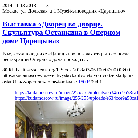
2014-11-13
2018-11-13
Москва, ул. Дольская, д.1
Музей-заповедник «Царицыно»
Выставка «Дворец во дворце.
Скульптура Останкина в Оперном
доме Царицына»
В музее-заповеднике «Царицыно», в залах открытого после
реставрации Оперного дома проходит…
80
RUB
https://schema.org/InStock
2018-07-06T00:07:00+03:00
https://kudamoscow.ru/event/vystavka-dvorets-vo-dvortse-skulptura-
ostankina-v-opernom-dome-tsaritsyna/
150
₽
994
1
https://kudamoscow.ru/image/255/255/uploads/e634cce9a58c
https://kudamoscow.ru/image/255/255/uploads/e634cce9a58c