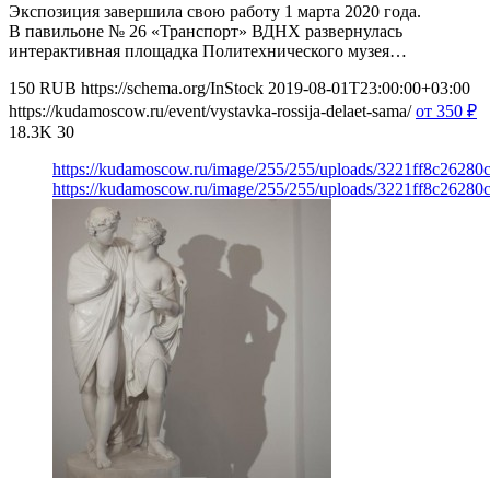
Экспозиция завершила свою работу 1 марта 2020 года.
В павильоне № 26 «Транспорт» ВДНХ развернулась
интерактивная площадка Политехнического музея…
150
RUB
https://schema.org/InStock
2019-08-01T23:00:00+03:00
https://kudamoscow.ru/event/vystavka-rossija-delaet-sama/
от 350
₽
18.3K
30
https://kudamoscow.ru/image/255/255/uploads/3221ff8c2628
https://kudamoscow.ru/image/255/255/uploads/3221ff8c2628