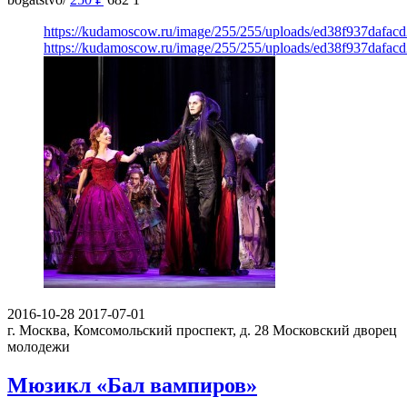
https://kudamoscow.ru/image/255/255/uploads/ed38f937dafac
https://kudamoscow.ru/image/255/255/uploads/ed38f937dafac
2016-10-28
2017-07-01
г. Москва, Комсомольский проспект, д. 28
Московский дворец
молодежи
Мюзикл «Бал вампиров»