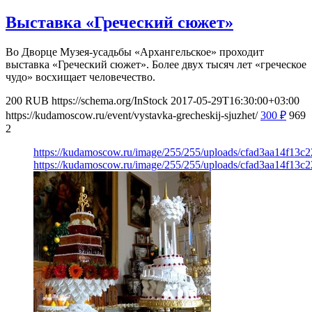
Выставка «Греческий сюжет»
Во Дворце Музея-усадьбы «Архангельское» проходит
выставка «Греческий сюжет». Более двух тысяч лет «греческое
чудо» восхищает человечество.
200
RUB
https://schema.org/InStock
2017-05-29T16:30:00+03:00
https://kudamoscow.ru/event/vystavka-grecheskij-sjuzhet/
300
₽
969
2
https://kudamoscow.ru/image/255/255/uploads/cfad3aa14f13c
https://kudamoscow.ru/image/255/255/uploads/cfad3aa14f13c