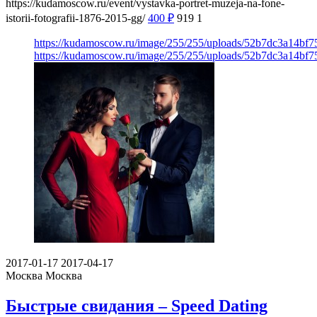
https://kudamoscow.ru/event/vystavka-portret-muzeja-na-fone-
istorii-fotografii-1876-2015-gg/
400
₽
919
1
https://kudamoscow.ru/image/255/255/uploads/52b7dc3a14bf
https://kudamoscow.ru/image/255/255/uploads/52b7dc3a14bf
2017-01-17
2017-04-17
Москва
Москва
Быстрые свидания – Speed Dating