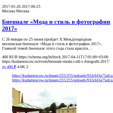
2017-01-26
2017-06-25
Москва
Москва
Биеннале «Мода и стиль в фотографии
2017»
С 26 января по 25 июня пройдет Х Международная
московская биеннале «Мода и стиль в фотографии 2017».
Главной темой биеннале этого года стала красота…
400
RUB
https://schema.org/InStock
2017-04-11T17:01:00+03:00
https://kudamoscow.ru/event/biennale-moda-i-stil-v-fotografii-2017/
от 400
₽
4.6K
2
https://kudamoscow.ru/image/255/255/uploads/932ef43a75af
https://kudamoscow.ru/image/255/255/uploads/932ef43a75af