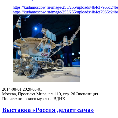
https://kudamoscow.ru/image/255/255/uploads/4b4cf7965c24
https://kudamoscow.ru/image/255/255/uploads/4b4cf7965c24
2014-08-01
2020-03-01
Москва, Проспект Мира, вл. 119, стр. 26
Экспозиция
Политехнического музея на ВДНХ
Выставка «Россия делает сама»