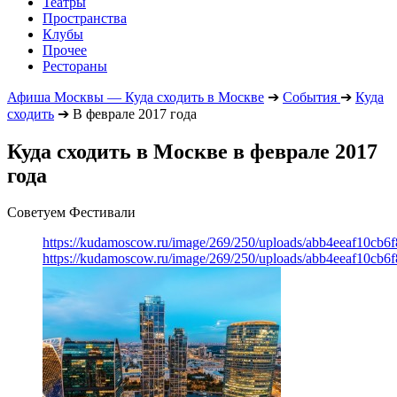
Театры
Пространства
Клубы
Прочее
Рестораны
Афиша Москвы — Куда сходить в Москве
➔
События
➔
Куда
сходить
➔
В феврале 2017 года
Куда сходить в Москве в феврале 2017
года
Советуем Фестивали
https://kudamoscow.ru/image/269/250/uploads/abb4eeaf10cb
https://kudamoscow.ru/image/269/250/uploads/abb4eeaf10cb