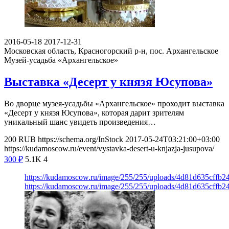
2016-05-18
2017-12-31
Московская область, Красногорский р-н, пос. Архангельское
Музей-усадьба «Архангельское»
Выставка «Десерт у князя Юсупова»
Во дворце музея-усадьбы «Архангельское» проходит выставка
«Десерт у князя Юсупова», которая дарит зрителям
уникальный шанс увидеть произведения…
200
RUB
https://schema.org/InStock
2017-05-24T03:21:00+03:00
https://kudamoscow.ru/event/vystavka-desert-u-knjazja-jusupova/
300
₽
5.1K
4
https://kudamoscow.ru/image/255/255/uploads/4d81d635cffb2
https://kudamoscow.ru/image/255/255/uploads/4d81d635cffb2