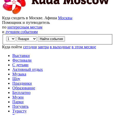
Куда сходить в Москве. Афиша
Москвы
Помощник и путеводитель
по
интересным местам
и
лучшим событиям
Куда пойти
сегодня
завтра
в выходные
в этом месяце
Выставки
Фестивали
С детьми
Активный отдых
Музыка
Шоу
Праздники
Образование
Бесплатно
Музеи
Парки
Погулять
Туристу