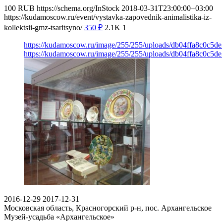
100
RUB
https://schema.org/InStock
2018-03-31T23:00:00+03:00
https://kudamoscow.ru/event/vystavka-zapovednik-animalistika-iz-
kollektsii-gmz-tsaritsyno/
350
₽
2.1K
1
https://kudamoscow.ru/image/255/255/uploads/db04ffa8c0c5
https://kudamoscow.ru/image/255/255/uploads/db04ffa8c0c5
2016-12-29
2017-12-31
Московская область, Красногорский р-н, пос. Архангельское
Музей-усадьба «Архангельское»