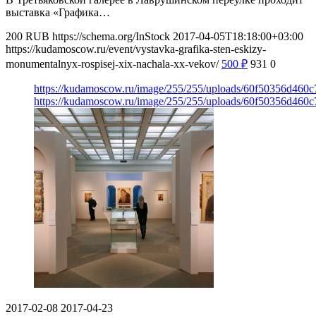
выставка «Графика…
200
RUB
https://schema.org/InStock
2017-04-05T18:18:00+03:00
https://kudamoscow.ru/event/vystavka-grafika-sten-eskizy-
monumentalnyx-rospisej-xix-nachala-xx-vekov/
500
₽
931
0
https://kudamoscow.ru/image/255/255/uploads/60f50356d460
https://kudamoscow.ru/image/255/255/uploads/60f50356d460
2017-02-08
2017-04-23