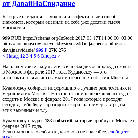
от ДавайНаСвидание
Быстрые свидания — модный и эффективный способ
знакомств, который оценили на себе уже десятки тысяч
москвичей.
999
RUB
https://schema.org/InStock
2017-03-17T14:00:00+03:00
https://kudamoscow.ru/event/bystrye-svidanija-speed-dating-ot-
davajnasvidanie/
999
₽
27K
276
< Назад
1
2
3
4
5
6
Вперед >
На нашем сайте вы узнаете всё необходимое про куда сходить
в Москве в феврале 2017 года. Кудамоскоу — это
интерактивная афиша самых интересных событий Москвы.
Кудамоскоу собирает информацию о лучших развлечениях и
мероприятих Москвы. На этой странице перечислены куда
сходить в Москве в феврале 2017 года которые проходят
сегодня, либо будут проходить скоро: например завтра, на
этих выходных и т.д.
Кудамоскоу в курсе
183 событий
, которые пройдут в Москве в
феврале 2017 года.
Если вы знаете о событии, которого нет на сайте,
сообщите
нам
!