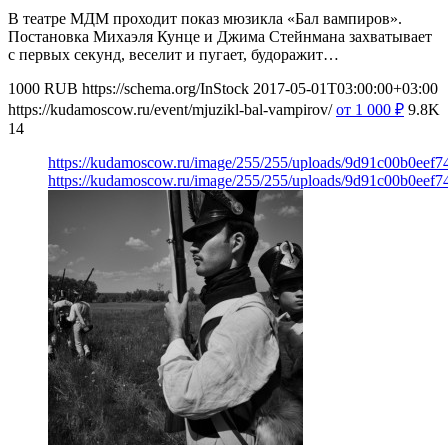
В театре МДМ проходит показ мюзикла «Бал вампиров».
Постановка Михаэля Кунце и Джима Стейнмана захватывает
с первых секунд, веселит и пугает, будоражит…
1000
RUB
https://schema.org/InStock
2017-05-01T03:00:00+03:00
https://kudamoscow.ru/event/mjuzikl-bal-vampirov/
от 1 000
₽
9.8K
14
https://kudamoscow.ru/image/255/255/uploads/9d91c00b0eef
https://kudamoscow.ru/image/255/255/uploads/9d91c00b0eef