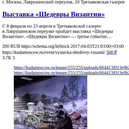
г. Москва, Лаврушинский переулок, 10
Третьяковская галерея
Выставка «Шедевры Византии»
С 8 февраля по 23 апреля в Третьяковской галерее
в Лаврушинском переулке пройдет выставка «Шедевры
Византии». «Шедевры Византии» — третье событие…
200
RUB
https://schema.org/InStock
2017-04-03T21:03:00+03:00
https://kudamoscow.ru/event/vystavka-shedevry-vizantii/
500
₽
3.7K
5
https://kudamoscow.ru/image/255/255/uploads/664413f013e9
https://kudamoscow.ru/image/255/255/uploads/664413f013e9