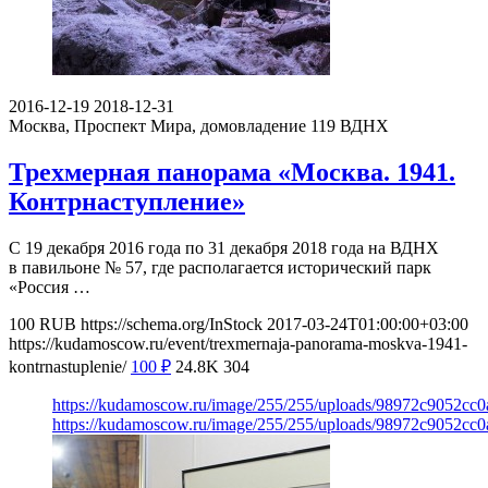
2016-12-19
2018-12-31
Москва, Проспект Мира, домовладение 119
ВДНХ
Трехмерная панорама «Москва. 1941.
Контрнаступление»
С 19 декабря 2016 года по 31 декабря 2018 года на ВДНХ
в павильоне № 57, где располагается исторический парк
«Россия …
100
RUB
https://schema.org/InStock
2017-03-24T01:00:00+03:00
https://kudamoscow.ru/event/trexmernaja-panorama-moskva-1941-
kontrnastuplenie/
100
₽
24.8K
304
https://kudamoscow.ru/image/255/255/uploads/98972c9052cc
https://kudamoscow.ru/image/255/255/uploads/98972c9052cc