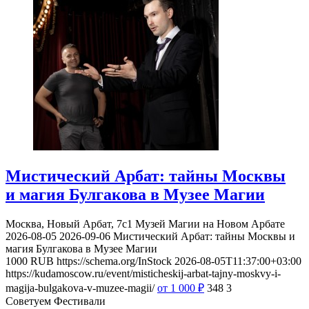
Мистический Арбат: тайны Москвы
и магия Булгакова в Музее Магии
Москва, Новый Арбат, 7с1
Музей Магии на Новом Арбате
2026-08-05
2026-09-06
Мистический Арбат: тайны Москвы и
магия Булгакова в Музее Магии
1000
RUB
https://schema.org/InStock
2026-08-05T11:37:00+03:00
https://kudamoscow.ru/event/misticheskij-arbat-tajny-moskvy-i-
magija-bulgakova-v-muzee-magii/
от 1 000
₽
348
3
Советуем Фестивали