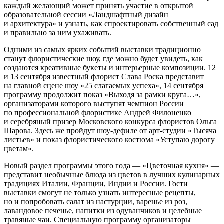
каждый желающий может принять участие в открытой
образовательной сессии «Ландшафтный дизайн
и архитектура» и узнать, как спроектировать собственный сад
и правильно за ним ухаживать.
Одними из самых ярких событий выставки традиционно
станут флористические шоу, где можно будет увидеть, как
создаются креативные букеты и интерьерные композиции. 12
и 13 сентября известный флорист Слава Роска представит
на главной сцене шоу «25 слагаемых успеха», 14 сентября
программу продолжит показ «Выходя за рамки круга…»,
организаторами которого выступят чемпион России
по профессиональной флористике Андрей Филоненко
и серебряный призер Московского конкурса флористов Ольга
Шарова. Здесь же пройдут шоу-дефиле от арт-студии «Тысяча
листьев» и показ флористического костюма «Уступаю дорогу
цветам».
Новый раздел программы этого года — «Цветочная кухня» —
представит необычные блюда из цветов в лучших кулинарных
традициях Италии, Франции, Индии и России. Гости
выставки смогут не только узнать интересные рецепты,
но и попробовать салат из настурции, варенье из роз,
лавандовое печенье, напитки из одуванчиков и целебные
травяные чаи. Специальную программу организаторы