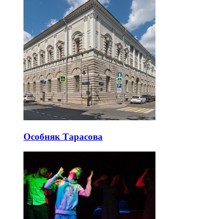
Особняк Тарасова