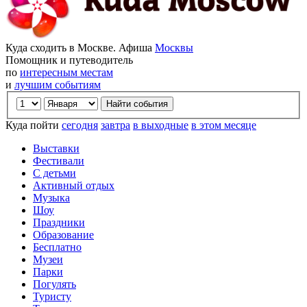
Куда сходить в Москве. Афиша
Москвы
Помощник и путеводитель
по
интересным местам
и
лучшим событиям
Куда пойти
сегодня
завтра
в выходные
в этом месяце
Выставки
Фестивали
С детьми
Активный отдых
Музыка
Шоу
Праздники
Образование
Бесплатно
Музеи
Парки
Погулять
Туристу