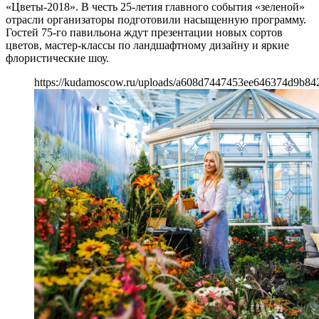
«Цветы-2018». В честь 25-летия главного события «зеленой»
отрасли организаторы подготовили насыщенную программу.
Гостей 75-го павильона ждут презентации новых сортов
цветов, мастер-классы по ландшафтному дизайну и яркие
флористические шоу.
https://kudamoscow.ru/uploads/a608d7447453ee646374d9b84