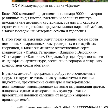
XXV Международная выставка «Цветы»
Более 200 компаний представят на площади 9000 кв. метров
различные виды цветов, растений и овощных культур,
декоративные деревья и кустарники, товары для садового
строительства и дизайна, предметы садово-парковой мебели,
а также посадочный материал, семена и удобрения.
В этом году на выставке будут презентованы новые сорта
помпонных, шаровидных, кактусовидных и нимфейных
георгинов, а также знаменитые отечественные сорта
гладиолусов «Улыбка Гагарина», «Владимир Высоцкий»,
«Сенсация» и «Камилла». Отдельный раздел будет посвящен
ландшафтной архитектуре, озеленению городов и созданию
комфортной среды обитания.
В рамках деловой программы пройдут многочисленные
форумы и круглые столы на актуальные темы «зеленой»
индустрии, практические семинары и мастер-классы,
посвященные инновационным методам выращивания цветов,
плодово-ягодных и декоративных культур, а также
презентации новинок селекции от ведущих мировых
производителей.
https://kudamoscow.ru/uploads/3c68c1d04827327df8eb16de02