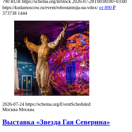
790
RUB
https://schema.org/InStock
2026-07-28T00:00:00+03:00
https://kudamoscow.ru/event/robostantsija-na-vdnx/
от 890
₽
373738
1444
2026-07-24
https://schema.org/EventScheduled
Москва
Москва
Выставка «Звезда Гая Северина»