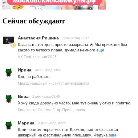
Сейчас обсуждают
Анастасия Ришина
день назад 16:17
Казань в этот день просто разорвала 🔥 Мы приехали без
какого то четкого плана, думали немного
ещё
VK Fest в Казани 2025
Ирина
день назад 13:41
Кже не работает.
Международный институт антиквариата
Вера
2 дня назад 08:48
Хожу сюда довольно часто, мне тут очень уютно и приятно.
Кинотеатр Синема Стар Принц плаза
Марина
3 дня назад 16:25
Шли пешком через мост от Кремля, вид открывается
шикарный на фестивальную площадку. Федука
ещё