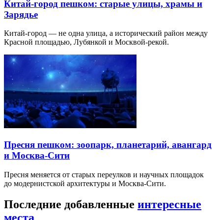
Китай-город пешком: старые улицы, храмы и
Зарядье
Китай-город — не одна улица, а исторический район между
Красной площадью, Лубянкой и Москвой-рекой.
Пресня пешком: зоопарк, планетарий, авангард
и Москва-Сити
Пресня меняется от старых переулков и научных площадок
до модернистской архитектуры и Москва-Сити.
Последние добавленные
интересные
места