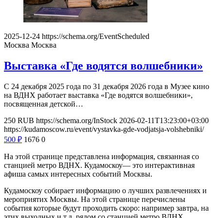
2025-12-24
https://schema.org/EventScheduled
Москва
Москва
Выставка «Где водятся волшебники»
С 24 декабря 2025 года по 31 декабря 2026 года в Музее кино
на ВДНХ работает выставка «Где водятся волшебники»,
посвященная детской…
250
RUB
https://schema.org/InStock
2026-02-11T13:23:00+03:00
https://kudamoscow.ru/event/vystavka-gde-vodjatsja-volshebniki/
500
₽
1676
0
На этой странице представлена информация, связанная со
станцией метро ВДНХ. Кудамоскоу— это интерактивная
афиша самых интересных событий Москвы.
Кудамоскоу собирает информацию о лучших развлечениях и
мероприятих Москвы. На этой странице перечислены
события которые будут проходить скоро: например завтра, на
этих выходных и т.д. рядом со станцией метро ВДНХ.