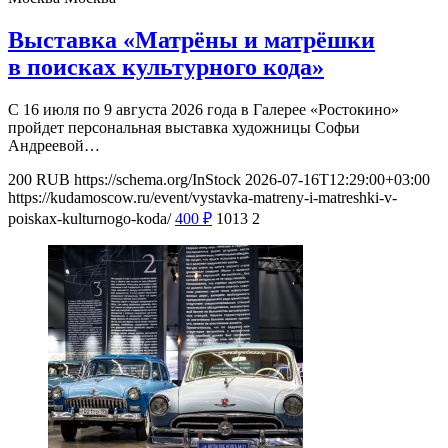
Выставка «Матрёны и матрёшки
в поисках культурного кода»
С 16 июля по 9 августа 2026 года в Галерее «Ростокино»
пройдет персональная выставка художницы Софьи
Андреевой…
200
RUB
https://schema.org/InStock
2026-07-16T12:29:00+03:00
https://kudamoscow.ru/event/vystavka-matreny-i-matreshki-v-
poiskax-kulturnogo-koda/
400
₽
1013
2