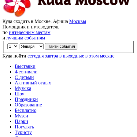
Куда сходить в Москве. Афиша
Москвы
Помощник и путеводитель
по
интересным местам
и
лучшим событиям
Куда пойти
сегодня
завтра
в выходные
в этом месяце
Выставки
Фестивали
С детьми
Активный отдых
Музыка
Шоу
Праздники
Образование
Бесплатно
Музеи
Парки
Погулять
Туристу