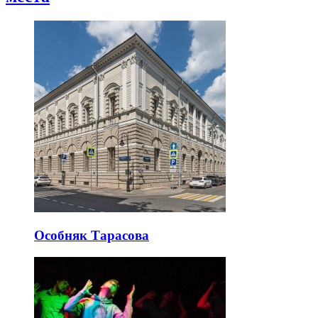
Особняк Тарасова