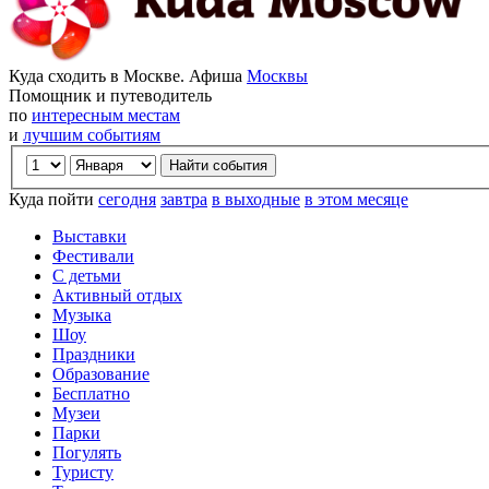
Куда сходить в Москве. Афиша
Москвы
Помощник и путеводитель
по
интересным местам
и
лучшим событиям
Куда пойти
сегодня
завтра
в выходные
в этом месяце
Выставки
Фестивали
С детьми
Активный отдых
Музыка
Шоу
Праздники
Образование
Бесплатно
Музеи
Парки
Погулять
Туристу