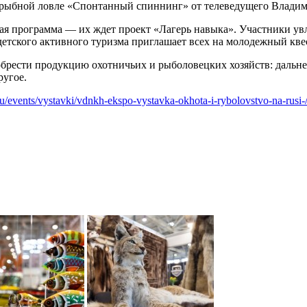
по рыбной ловле «Спонтанный спиннинг» от телеведущего Влади
ая программа — их ждет проект «Лагерь навыка». Участники увл
детского активного туризма приглашает всех на молодежный кве
обрести продукцию охотничьих и рыболовецких хозяйств: дальн
ругое.
ru/events/vystavki/vdnkh-ekspo-vystavka-okhota-i-rybolovstvo-na-rusi-