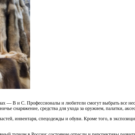
алах — В и С. Профессионалы и любители смогут выбрать все не
ичье снаряжение, средства для ухода за оружием, палатки, аксе
стей, инвентаря, спецодежды и обуви. Кроме того, в экспозици
вный туризм в России: состояние отрасли и перспективы развит