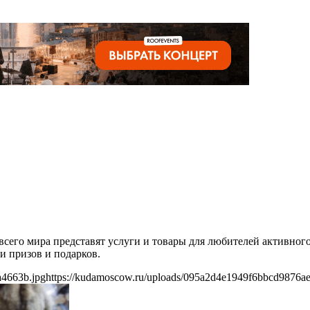
 всего мира представят услуги и товары для любителей активно
и призов и подарков.
a4663b.jpg
https://kudamoscow.ru/uploads/095a2d4e1949f6bbcd9876ae