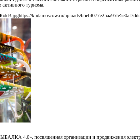
 активного туризма.
f6dd3.jpg
https://kudamoscow.ru/uploads/b5ebf077e25aa95fe5e0af7dd
РЫБАЛКА 4.0», посвященная организации и продвижения электро