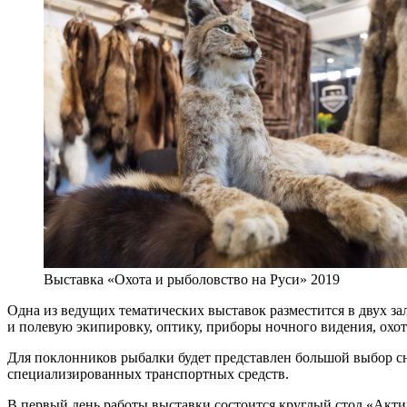
Выставка «Охота и рыболовство на Руси» 2019
Одна из ведущих тематических выставок разместится в двух з
и полевую экипировку, оптику, приборы ночного видения, охотн
Для поклонников рыбалки будет представлен большой выбор сна
специализированных транспортных средств.
В первый день работы выставки состоится круглый стол «Акти