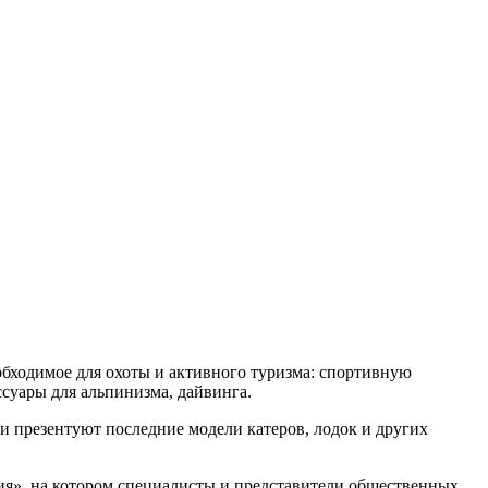
обходимое для охоты и активного туризма: спортивную
ссуары для альпинизма, дайвинга.
и презентуют последние модели катеров, лодок и других
ия», на котором специалисты и представители общественных