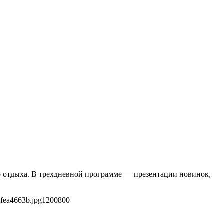
го отдыха. В трехдневной программе — презентации новинок,
fea4663b.jpg
1200
800