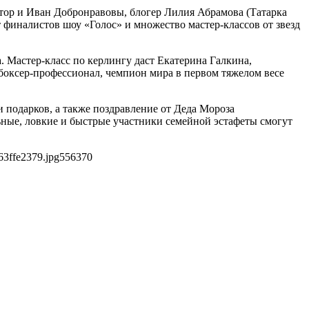
тор и Иван Добронравовы, блогер Лилия Абрамова (Татарка
 финалистов шоу «Голос» и множество мастер-классов от звезд
 Мастер-класс по керлингу даст Екатерина Галкина,
боксер-профессионал, чемпион мира в первом тяжелом весе
 подарков, а также поздравление от Деда Мороза
ьные, ловкие и быстрые участники семейной эстафеты смогут
63ffe2379.jpg
556
370