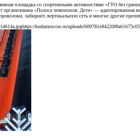
зивная площадка со спортивными активностями «ГТО без границ»
т организована «Полоса чемпионов. Дети» — адаптированная ве
проволоки, лабиринт, вертикальную сеть и многие другие препят
1d614a.jpg
https://kudamoscow.ru/uploads/b09781e84220f8a61675c0