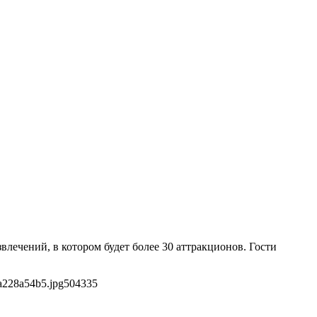
лечений, в котором будет более 30 аттракционов. Гости
a228a54b5.jpg
504
335