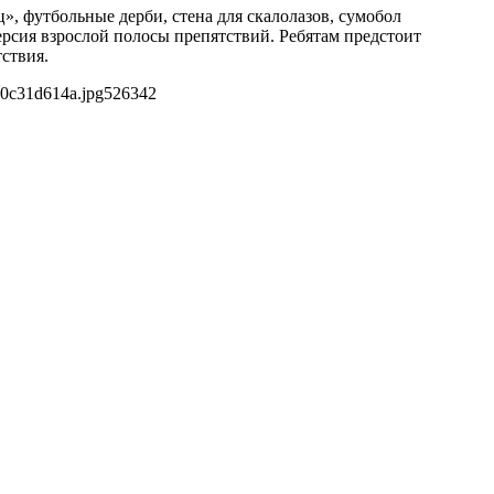
, футбольные дерби, стена для скалолазов, сумобол
рсия взрослой полосы препятствий. Ребятам предстоит
ствия.
50c31d614a.jpg
526
342