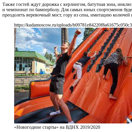
Также гостей ждут дорожка с керлингом, батутная зона, инклю
и чемпионат по бамперболу. Для самых юных спортсменов буде
преодолеть веревочный мост, гору из сена, имитацию колючей 
https://kudamoscow.ru/uploads/b09781e84220f8a61675c050c3
«Новогодние старты» на ВДНХ 2019/2020