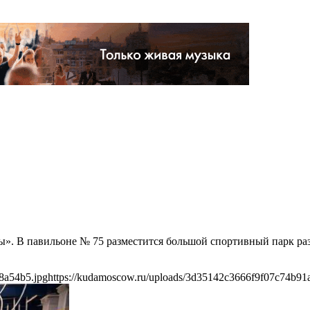
». В павильоне № 75 разместится большой спортивный парк разв
8a54b5.jpg
https://kudamoscow.ru/uploads/3d35142c3666f9f07c74b91