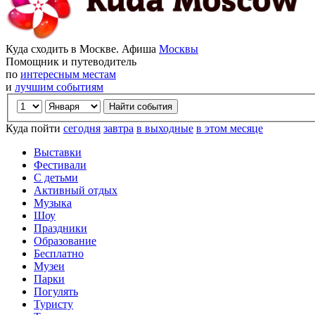
Куда сходить в Москве. Афиша
Москвы
Помощник и путеводитель
по
интересным местам
и
лучшим событиям
Куда пойти
сегодня
завтра
в выходные
в этом месяце
Выставки
Фестивали
С детьми
Активный отдых
Музыка
Шоу
Праздники
Образование
Бесплатно
Музеи
Парки
Погулять
Туристу