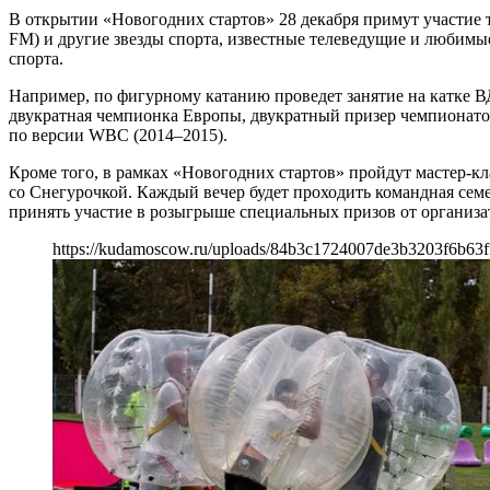
В открытии «Новогодних стартов» 28 декабря примут участие 
FM) и другие звезды спорта, известные телеведущие и любимы
спорта.
Например, по фигурному катанию проведет занятие на катке В
двукратная чемпионка Европы, двукратный призер чемпионатов
по версии WBC (2014–2015).
Кроме того, в рамках «Новогодних стартов» пройдут мастер-к
со Снегурочкой. Каждый вечер будет проходить командная семе
принять участие в розыгрыше специальных призов от организа
https://kudamoscow.ru/uploads/84b3c1724007de3b3203f6b63f