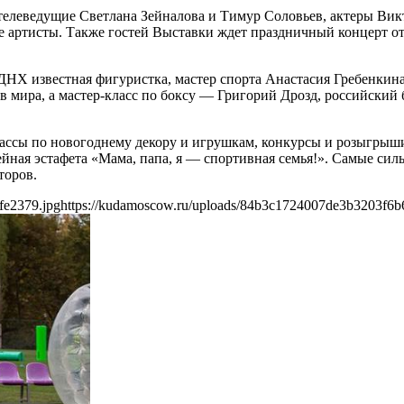
телеведущие Светлана Зейналова и Тимур Соловьев, актеры Вик
е артисты. Также гостей Выставки ждет праздничный концерт от
ДНХ известная фигуристка, мастер спорта Анастасия Гребенкина.
 мира, а мастер-класс по боксу — Григорий Дрозд, российский 
лассы по новогоднему декору и игрушкам, конкурсы и розыгрыши
йная эстафета «Мама, папа, я — спортивная семья!». Самые сил
торов.
fe2379.jpg
https://kudamoscow.ru/uploads/84b3c1724007de3b3203f6b