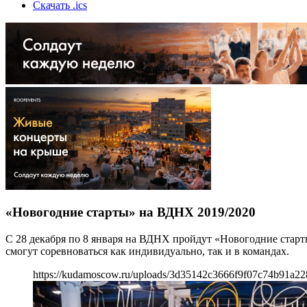
Скачать .ics
«Новогодние старты» на ВДНХ 2019/2020
С 28 декабря по 8 января на ВДНХ пройдут «Новогодние старты
смогут соревноваться как индивидуально, так и в командах.
https://kudamoscow.ru/uploads/3d35142c3666f9f07c74b91a22