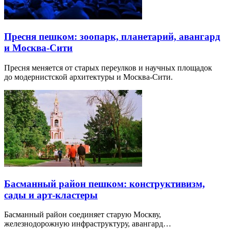
Пресня пешком: зоопарк, планетарий, авангард
и Москва-Сити
Пресня меняется от старых переулков и научных площадок
до модернистской архитектуры и Москва-Сити.
Басманный район пешком: конструктивизм,
сады и арт-кластеры
Басманный район соединяет старую Москву,
железнодорожную инфраструктуру, авангард…