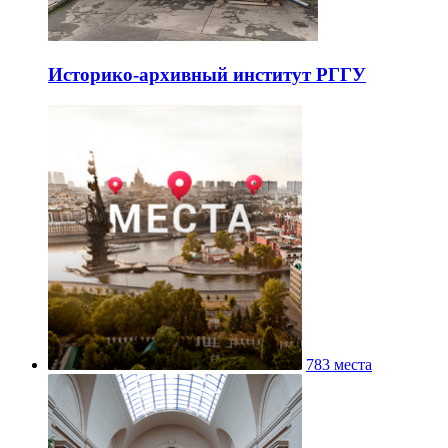
Историко-архивный институт РГГУ
783 места