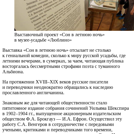
Выставочный проект «Сон в летнюю ночь»
в музее-усадьбе «Люблино»
Выставка «Сон в летнюю ночь» отсылает не столько
к гениальной комедии, сколько к миру русской усадьбы, где
летними вечерами, в сумерках, за чаем, читающая публика
восторгалась бессмертными строфами поэта с туманного
Альбиона.
На протяжении XVIII–XIX веков русские писатели
и переводчики неоднократно обращались к наследию
прославленного англичанина.
Знаковым же для читающей общественности стало
пятитомное издание собрания сочинений Уильяма Шекспира
в 1902–1904 гг., выпущенное акционерным издательским
обществом Ф.А. Брокгауз — И.А. Ефрон. Осуществил эту
работу С.А. Венгеров в сотрудничестве с передовыми
учеными, критиками и переводчиками того времени,