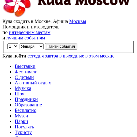
Куда сходить в Москве. Афиша
Москвы
Помощник и путеводитель
по
интересным местам
и
лучшим событиям
Куда пойти
сегодня
завтра
в выходные
в этом месяце
Выставки
Фестивали
С детьми
Активный отдых
Музыка
Шоу
Праздники
Образование
Бесплатно
Музеи
Парки
Погулять
Туристу