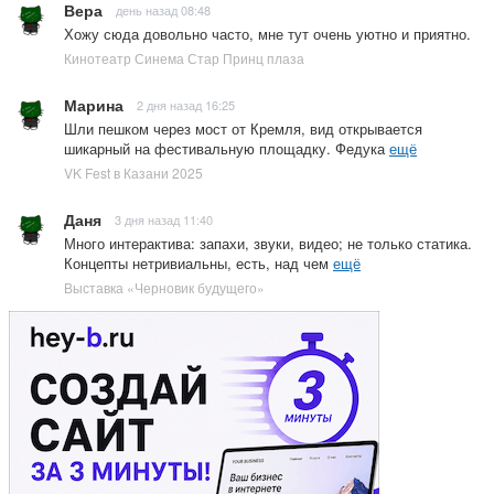
Вера
день назад 08:48
Хожу сюда довольно часто, мне тут очень уютно и приятно.
Кинотеатр Синема Стар Принц плаза
Марина
2 дня назад 16:25
Шли пешком через мост от Кремля, вид открывается
шикарный на фестивальную площадку. Федука
ещё
VK Fest в Казани 2025
Даня
3 дня назад 11:40
Много интерактива: запахи, звуки, видео; не только статика.
Концепты нетривиальны, есть, над чем
ещё
Выставка «Черновик будущего»