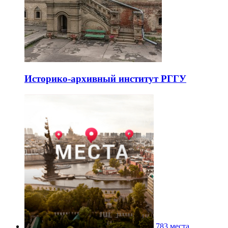
Историко-архивный институт РГГУ
783 места