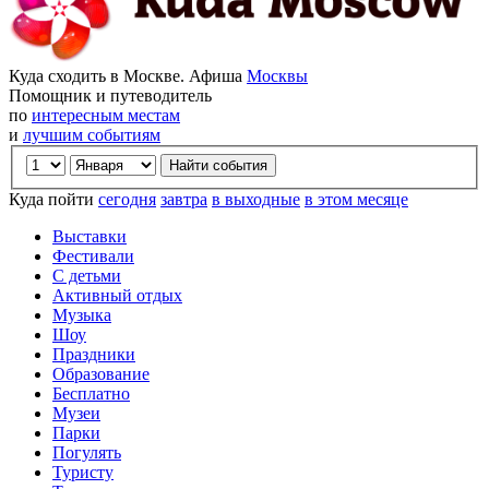
Куда сходить в Москве. Афиша
Москвы
Помощник и путеводитель
по
интересным местам
и
лучшим событиям
Куда пойти
сегодня
завтра
в выходные
в этом месяце
Выставки
Фестивали
С детьми
Активный отдых
Музыка
Шоу
Праздники
Образование
Бесплатно
Музеи
Парки
Погулять
Туристу