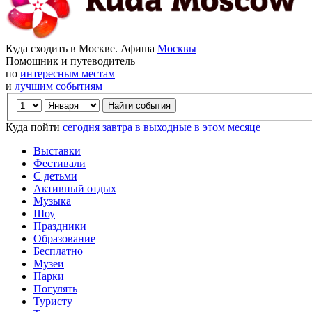
Куда сходить в Москве. Афиша
Москвы
Помощник и путеводитель
по
интересным местам
и
лучшим событиям
Куда пойти
сегодня
завтра
в выходные
в этом месяце
Выставки
Фестивали
С детьми
Активный отдых
Музыка
Шоу
Праздники
Образование
Бесплатно
Музеи
Парки
Погулять
Туристу