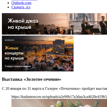
Outlook.com
Скачать .ics
Выставка «Золотое сечение»
С 20 января по 31 марта в Галерее «Печатники» пройдет выстав
https://kudamoscow.ru/uploads/a2e90b17a3daa3ca4620e419b5