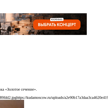
ка «Золотое сечение».
89fdd2.jpg
https://kudamoscow.ru/uploads/a2e90b17a3daa3ca4620e41