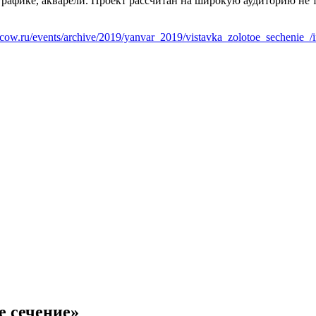
рафике, акварели. Проект рассчитан на широкую аудиторию не 
scow.ru/events/archive/2019/yanvar_2019/vistavka_zolotoe_sechenie_/
е сечение»