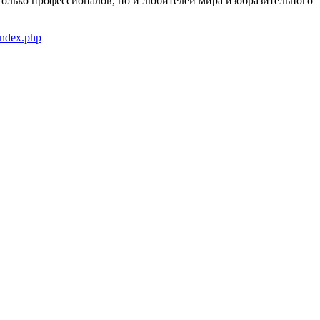
только профессионалов, но и любителей мира изобразительного
index.php