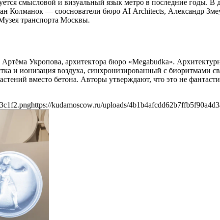
руется смысловой и визуальный язык метро в последние годы. В
ан Колманок — сооснователи бюро AI Architects, Александр Зме
Музея транспорта Москвы.
от Артёма Укропова, архитектора бюро «Megabudka». Архитектур
стка и ионизация воздуха, синхронизированный с биоритмами св
астений вместо бетона. Авторы утверждают, что это не фантасти
3c1f2.png
https://kudamoscow.ru/uploads/4b1b4afcdd62b7ffb5f90a4d