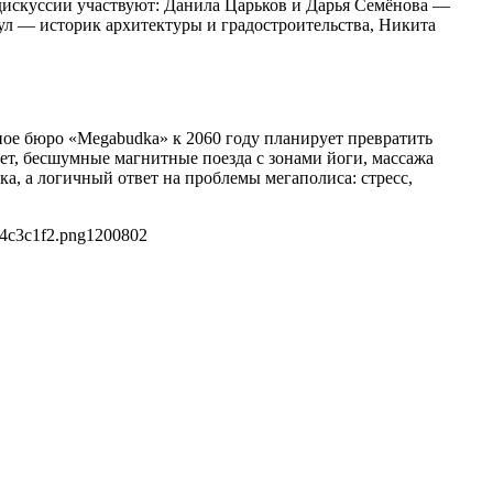
 дискуссии участвуют: Данила Царьков и Дарья Семёнова —
ул — историк архитектуры и градостроительства, Никита
ное бюро «Мegabudka» к 2060 году планирует превратить
ет, бесшумные магнитные поезда с зонами йоги, массажа
ка, а логичный ответ на проблемы мегаполиса: стресс,
34c3c1f2.png
1200
802