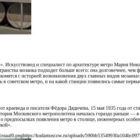
о». Искусствовед и специалист по архитектуре метро Мария Ник
анства мозаика подходит больше всего: она долговечнее, чем фр
акомятся с историей возникновения двух главных видов мозаики:
в советском метро, и на какой станции появились самые первые
» от краеведа и писателя Фёдора Дядичева. 15 мая 1935 года от 
стория Московского метрополитена началась гораздо раньше — в 
 о предпосылках появления метро в столице, инженерных особен
кой».
1eaaaf0.png
https://kudamoscow.ru/uploads/590bb53549930a104bc097