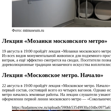
Фото: mtmuseum.ru
Лекция «Мозаики московского метро»
19 августа в 19:00 пройдёт лекция «Мозаики московского метр
Из всех видов монументальной живописи для подземного простр
витраж, а ещё эффектно смотрится на сводах. Посетители позн
дореволюционные традиции мозаичного искусства воплотились 
Лекция «Московское метро. Начало»
22 августа в 19:00 пройдёт лекция «Московское метро. Начало
первый состав, состоящий всего из четырех вагонов. Однако и
метро начались земляные работы. На лекции слушатели узнают
оформлении первой линии московского метро — «Сокольничес
https://kudamoscow.ru/uploads/590bb53549930a104bc0975a6