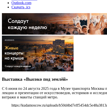
Outlook.com
Скачать .ics
Выставка «Высоко под землёй»
С 6 июня по 24 августа 2025 года в Музее транспорта Москвы 
лекции и презентации от искусствоведов, историков и исследо
витражи и макеты станций метро.
https://kudamoscow.ru/uploads/b50d4bd7eff5454dc5e48a3813