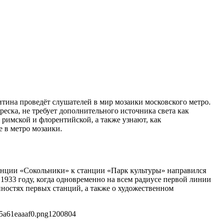
итина проведёт слушателей в мир мозаики московского метро.
еска, не требует дополнительного источника света как
 римской и флорентийской, а также узнают, как
 в метро мозаики.
станции «Сокольники» к станции «Парк культуры» направился
1933 году, когда одновременно на всем радиусе первой линии
ностях первых станций, а также о художественном
5a61eaaaf0.png
1200
804