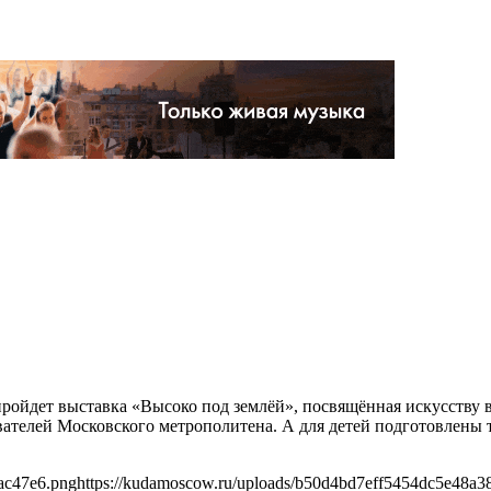
пройдет выставка «Высоко под землёй», посвящённая искусству 
вателей Московского метрополитена. А для детей подготовлены т
ac47e6.png
https://kudamoscow.ru/uploads/b50d4bd7eff5454dc5e48a3