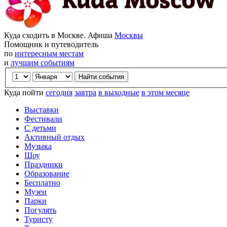
Куда сходить в Москве. Афиша
Москвы
Помощник и путеводитель
по
интересным местам
и
лучшим событиям
Куда пойти
сегодня
завтра
в выходные
в этом месяце
Выставки
Фестивали
С детьми
Активный отдых
Музыка
Шоу
Праздники
Образование
Бесплатно
Музеи
Парки
Погулять
Туристу